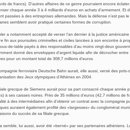
iards de francs). D’autres affaires de ce genre pourraient encore éclater.
nser chaque année 3 à 4 milliards d’euros en achats d’armement. Et 
ent passées à des entreprises allemandes. Mais la défense n’est pas le 
anes semblent avoir pratiqué certaines formes de corruption.
ler a notamment accepté de verser l’an dernier à la justice américaine
re fin aux poursuites criminelles et civiles lancées à son encontre à pro
ous-de-table payés à des responsables d’au moins vingt-deux gouverne
mment donné des enveloppes d’argent liquide afin de décrocher entre 1
es pour un montant total de 308,7 millions d’euros.
ompagnie ferroviaire Deutsche Bahn aurait, elle aussi, versé des pots-de
ganisation des Jeux olympiques d’Athènes en 2004.
iliale grecque de Siemens aurait pour sa part consacré chaque année pr
cs) à ses caisses noires. Près de 35 millions d’euros (42,7 millions de
galité à des intermédiaires afin d’obtenir un contrat avec la compagnie
tiques auraient également profité des «largesses» du conglomérat munic
raisons du succès de sa filiale grecque.
 semble, lui aussi, avoir été «berné» par ses partenaires athéniens. L