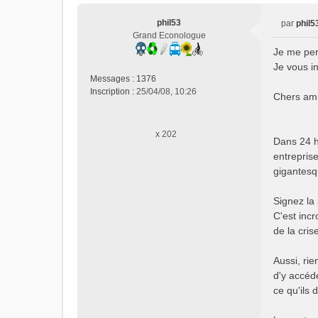
u
phil53
par
phil5
M
Grand Econologue
e
Je me per
s
Je vous inv
s
Messages :
1376
a
Inscription :
25/04/08, 10:26
Chers ami
g
e
n
x 202
o
Dans 24 h
n
entrepris
l
gigantesq
u
Signez la 
C'est inc
de la cri
Aussi, rie
d'y accéd
ce qu'ils d