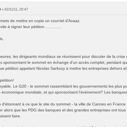
3
»
02/11/11, 20:47
mets de mettre en copie un courriel d'Avaaz.
ite à signer leur pétition...............
s,
eures, les dirigeants mondiaux se réunissent pour discuter de la cris
es sponsorisent le sommet en échange d'un accès complet, pendant qu
ue pétition appelant Nicolas Sarkozy à mettre les entreprises dehors et
pétition!
royable. Le G20 - le sommet rassemblant les gouvernements les plus pu
se économique mondiale, et qui sponsorisent l'événement? Les banques 
n d'étonnant à ce que le site du sommet - la ville de Cannes en France 
er alors que les PDG des banques et des grandes entreprises ont tous
oivent faire.