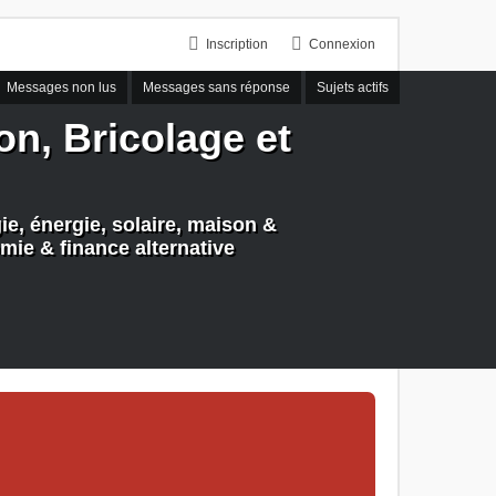
Inscription
Connexion
Messages non lus
Messages sans réponse
Sujets actifs
n, Bricolage et
e, énergie, solaire, maison &
mie & finance alternative