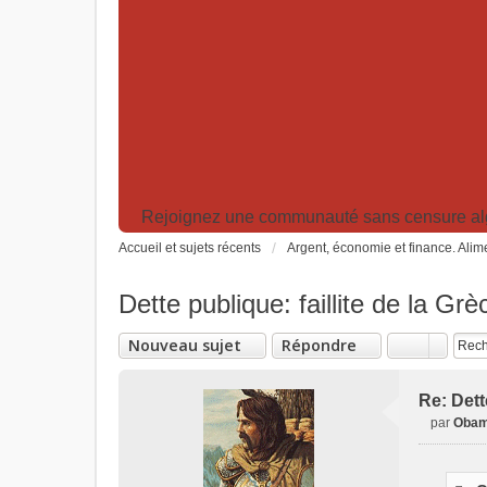
Rejoignez une communauté sans censure algor
Accueil et sujets récents
Argent, économie et finance. Alime
Dette publique: faillite de la Grè
Nouveau sujet
Répondre
Re: Dette
par
Obam
M
e
s