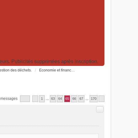
rs. Publicités supprimées après inscription.
Gestion des déchets.
Economie et finance, durabilité, croissance, PIB, fiscalités écologiques
 messages
1
…
63
64
65
66
67
…
170
Citer