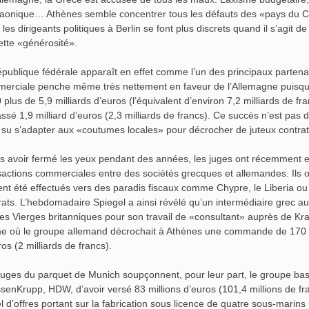
aonique… Athènes semble concentrer tous les défauts des «pays du Cl
 les dirigeants politiques à Berlin se font plus discrets quand il s’agit d
ette «générosité».
épublique fédérale apparaît en effet comme l’un des principaux parten
erciale penche même très nettement en faveur de l’Allemagne puisque 
 plus de 5,9 milliards d’euros (l’équivalent d’environ 7,2 milliards de fr
ssé 1,9 milliard d’euros (2,3 milliards de francs). Ce succès n’est pas
t su s’adapter aux «coutumes locales» pour décrocher de juteux contrat
s avoir fermé les yeux pendant des années, les juges ont récemment e
sactions commerciales entre des sociétés grecques et allemandes. Ils 
ent été effectués vers des paradis fiscaux comme Chypre, le Liberia ou
rats. L’hebdomadaire Spiegel a ainsi révélé qu’un intermédiaire grec aur
îles Vierges britanniques pour son travail de «consultant» auprès d
 où le groupe allemand décrochait à Athènes une commande de 170 ta
os (2 milliards de francs).
juges du parquet de Munich soupçonnent, pour leur part, le groupe basé 
senKrupp, HDW, d’avoir versé 83 millions d’euros (101,4 millions de f
l d’offres portant sur la fabrication sous licence de quatre sous-marins 