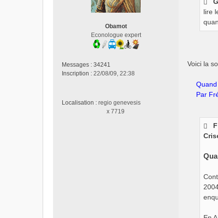
G
s
lire 
a
g
quand
Obamot
e
Econologue expert
n
o
n
Voici la s
Messages :
34241
l
Inscription :
22/08/09, 22:38
u
Quand 
Par Fré
Localisation :
regio genevesis
x 7719
F
Cris
Quan
Cont
2004
enqu
En A