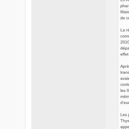
phar
Mais
de c
La r
comm
2010
dépa
effe
Aprè
tran
avai
cont
les 
même
d’eur
Les 
Thys
appe