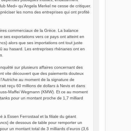
ub Med» qu’Angela Merkel ne cesse de critiquer.
e préciser les noms des entreprises qui ont profité
aires commerciaux de la Grèce. La balance
ses exportations vers ce pays ont atteint en
ancs) alors que ses importations ont tout juste
 dû au hasard. Les entreprises rhénanes ont en
s.
nquêté sur plusieurs affaires concernant des
ont vite découvert que des paiements douteux
 l’Autriche au moment de la signature de
ait reçu 60 millions de dollars à Nevis et dans
e Krauss-Maffei Wegmann (KMW). Et ce au moment
nks pour un montant proche de 1,7 milliard
à Essen Ferrostaal et la filiale du géant
rancs) de dessous de table pour remporter un
pour un montant total de 3 milliards d’euros (3,6