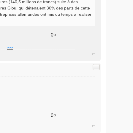
ros (140,5 millions de francs) suite à des
res Glou, qui détenaient 30% des parts de cette
ntreprises allemandes ont mis du temps à réaliser
0
x
]
___
>>>
______________________________
Citer
0
x