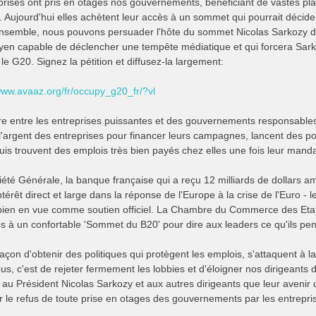
prises ont pris en otages nos gouvernements, bénéficiant de vastes pla
 Aujourd'hui elles achètent leur accès à un sommet qui pourrait décider
semble, nous pouvons persuader l'hôte du sommet Nicolas Sarkozy d'
oyen capable de déclencher une tempête médiatique et qui forcera Sark
 le G20. Signez la pétition et diffusez-la largement:
/www.avaaz.org/fr/occupy_g20_fr/?vl
ère entre les entreprises puissantes et des gouvernements responsables 
l'argent des entreprises pour financer leurs campagnes, lancent des pol
uis trouvent des emplois très bien payés chez elles une fois leur manda
iété Générale, la banque française qui a reçu 12 milliards de dollars am
ntérêt direct et large dans la réponse de l'Europe à la crise de l'Euro -
bien en vue comme soutien officiel. La Chambre du Commerce des Etat
tés à un confortable 'Sommet du B20' pour dire aux leaders ce qu'ils pe
açon d'obtenir des politiques qui protègent les emplois, s'attaquent à l
us, c'est de rejeter fermement les lobbies et d'éloigner nos dirigeants 
 au Président Nicolas Sarkozy et aux autres dirigeants que leur avenir 
 le refus de toute prise en otages des gouvernements par les entreprises.