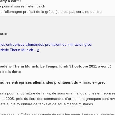
arfy a écrit :
le journal suisse : letemps.ch
 l'allemagne profitait de la grèce (je crois pas certaine du titre
ource:
les entreprises allemandes profitaient du «miracle» grec
déric Therin Munich ...
>
rédéric Therin Munich, Le Temps, lundi 31 octobre 2011 a écrit :
e de la dette
d les entreprises allemandes profitaient du «miracle» grec
rats pour la fourniture de tanks, de sous -marins: quand les entreprise
 et 2008, près du tiers des commandes d’armement grecques sont rev
ête sur la fourniture de tanks et de sous-marins militaires
llemagne, la Grèce est accusée de tous les maux. Laxisme budgétaire,