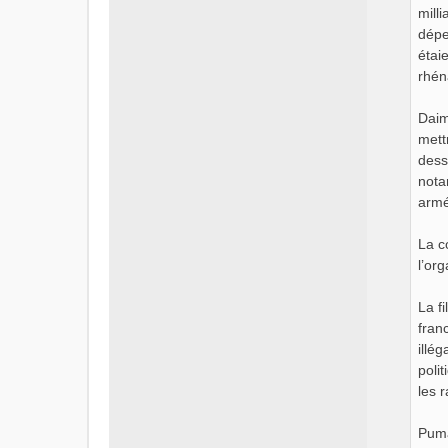
mill
dépe
étai
rhén
Daim
mett
dess
nota
armé
La c
l’or
La f
fran
illé
poli
les 
Puma