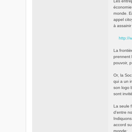
Les entre
économie.
monde. En
appel cit
à assainir
http:/
La fronti
prennent 
pouvoir, p
Or, la Soc
qui a un i
son logo 
sont invi
La seule f
d'entre no
Indiquons
accord sur
monde: