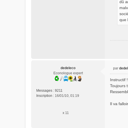
dû a
malv
soci
que 
dedeleco
par
dede
M
Econologue expert
e
Instructif !
s
Toujours 
s
Messages :
9211
Ressemble 
a
Inscription :
16/01/10, 01:19
g
e
Il va fall
n
x 11
o
n
l