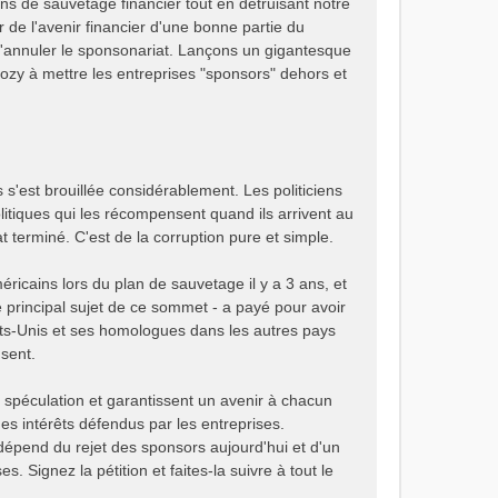
ns de sauvetage financier tout en détruisant notre
 de l'avenir financier d'une bonne partie du
annuler le sponsonariat. Lançons un gigantesque
ozy à mettre les entreprises "sponsors" dehors et
s'est brouillée considérablement. Les politiciens
itiques qui les récompensent quand ils arrivent au
t terminé. C'est de la corruption pure et simple.
éricains lors du plan de sauvetage il y a 3 ans, et
 le principal sujet de ce sommet - a payé pour avoir
s-Unis et ses homologues dans les autres pays
nsent.
a spéculation et garantissent un avenir à chacun
des intérêts défendus par les entreprises.
dépend du rejet des sponsors aujourd'hui et d'un
 Signez la pétition et faites-la suivre à tout le