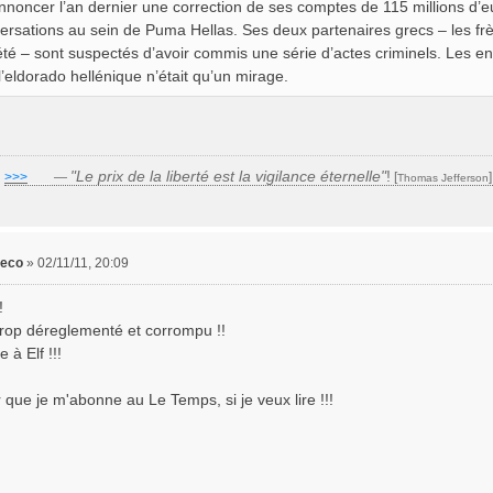
nnoncer l’an dernier une correction de ses comptes de 115 millions d’eu
ersations au sein de Puma Hellas. Ses deux partenaires grecs – les frè
été – sont suspectés d’avoir commis une série d’actes criminels. Les e
l’eldorado hellénique n’était qu’un mirage.
"Le prix de la liberté est la vigilance éternelle"
!
>>>
___
—
[
Thomas Jefferson
leco
»
02/11/11, 20:09
!
trop déreglementé et corrompu !!
à Elf !!!
oir que je m'abonne au Le Temps, si je veux lire !!!