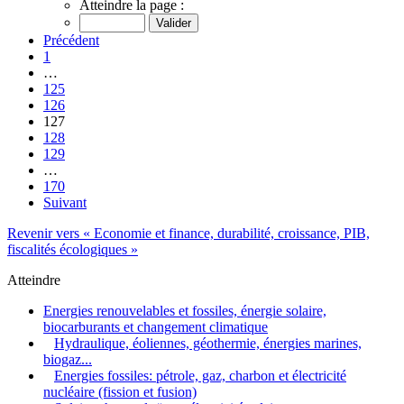
Atteindre la page :
Précédent
1
…
125
126
127
128
129
…
170
Suivant
Revenir vers « Economie et finance, durabilité, croissance, PIB,
fiscalités écologiques »
Atteindre
Energies renouvelables et fossiles, énergie solaire,
biocarburants et changement climatique
Hydraulique, éoliennes, géothermie, énergies marines,
biogaz...
Energies fossiles: pétrole, gaz, charbon et électricité
nucléaire (fission et fusion)