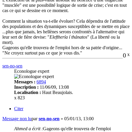
"musclée" est une possibilité logique de sortie de crise; c'est en tout
cas ce qui se dessine en ce moment.
Comment la situation va-t-elle évoluer? Cela dépendra de l'attitude
des populations et des dynamiques susceptibles de se mettre en place
...plus que jamais, les hellènes serons confrontés à l'alternative qui
leur sert de fière devise: "
Elefthería í thánatos
" (La liberté ou la
mort).
Gageons qu'elle trouvera de l'emploi hors de sa patrie d'origine...
"Ne croyez surtout pas ce que je vous dis."
0
x
sen-no-sen
Econologue expert
Messages :
6894
Inscription :
11/06/09, 13:08
Localisation :
Haut Beaujolais.
x 823
Citer
Message non lu
par
sen-no-sen
»
05/01/13, 13:00
Ahmed a écrit :
Gageons qu'elle trouvera de l'emploi