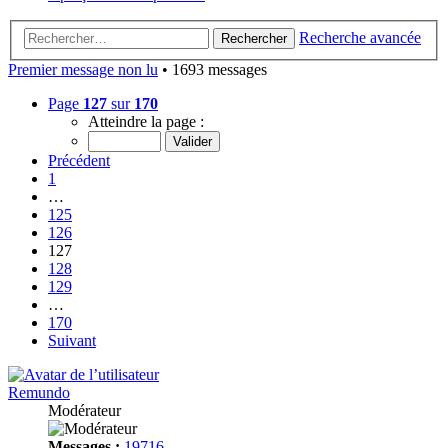
Recherche avancée
Rechercher
Premier message non lu
• 1693 messages
Page
127
sur
170
Atteindre la page :
Précédent
1
…
125
126
127
128
129
…
170
Suivant
Remundo
Modérateur
Messages :
19716