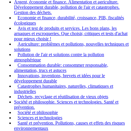
Argent, économie et finance. Alimentation et agriculture.
Développement durable, pollution de l'air et catastrophes.
Gestion des déchets.
Economie et finance, durabilité, croissance, PIB, fiscalités
écologiques
Avis et test de produits et services. Les bons plans, les
arnaques et escroqueries. Que choisir, critiques et tests d'achat
pour mieux choisir !
Agriculture: problèmes et pollutions, nouvelles techniques et
solutions
Pollution de l'air et solutions contre la pollution
atmosphérique
Consommation durable: consommer responsable,
alimentation, trucs et astuces
Innovations, inventions, brevets et idées pour le
développement durable
Catastrophes humanitaires, naturelles, climatiques et
industrielles
Déchets, recyclage et réutilisation de vieux objets
Société et philosophie. Sciences et technologies. Santé et
prévention.
Société et philosophie
Sciences et technologies
Santé et prévention. Pollutions, causes et effets des risques
environnementaux