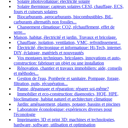
Solaire photovoltaïque: électricité solaire
Solaire thermique: capteurs solaires CESI, chauffage, ECS,
fours et cuiseurs solaires
Biocarburants, agrocarburants, biocombustibles, BtL,
carburants alternatifs non fossiles...
Changement climatique: CO2, réchauffement, effet de
serre...
Maison, habitat, électricité et jardin. Travaux et bricolage.
Chauffage, isolation, ventilation, VMC, refroidissement...
Électricité, électronique et informatique: Hi-Tech, internet,
DIY, éclairage, matériels et nouveautés
Vos montages techniques, bricolages, innovations et auto-
construction: fabriquer un objet ou une installation
Rénovation, chantier et travaux immobiliers: aide, conseils
et méthodes...
Gestion de l'eau, Pomberie et sanitaire. Pompage, forage,
filtration, puits, récupération...
Panne, dépannage et réparation: réparer soi-même?
Immobilier et eco-construction: diagnostics, HQE, HPE,
bioclimatisme, habitat naturel et architecture climatique
Jardin: aménagement, plantes, potager, bassins et piscines
Laboratoire éconologique: expériences diverses pour
l'éconologie
Imprimantes 3D et print 3D: machines et technologies,
hardware, software, utilisation et optimisation