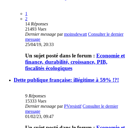
1
2
14
Réponses
21493
Vues
Dernier message
par
moinsdewatt
Consulter le dernier
message
25/04/19, 20:33
Un sujet posté dans le forum :
Economie et
finance, durabilité, croissance, PIB,
fiscalités écologiques
Dette publique française: illégitime à 59% !?!
9
Réponses
15333
Vues
Dernier message
par
PVresistif
Consulter le dernier
message
01/02/23, 09:47
Un sujet posté dans le forum :
Economie et