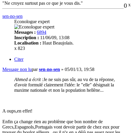
"Ne croyez surtout pas ce que je vous dis."
0
x
sen-no-sen
Econologue expert
Messages :
6894
Inscription :
11/06/09, 13:08
Localisation :
Haut Beaujolais.
x 823
Citer
Message non lu
par
sen-no-sen
»
05/01/13, 19:58
Ahmed a écrit :
Je ne suis pas sûr, au vu de ta réponse,
d'avoir formulé clairement l'idée: le "elle" désignait la
maxime nationale et non la population hellène...
A oups,en effet!
Enfin ça change rien au problème que bon nombre de
Grecs,Espagnols,Portugais vont devoir partir de chez eux pour
trouver du boulot ailleurs...ou il n'y en a déjà pas assez pour les