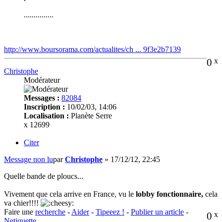
...............
http://www.boursorama.com/actualites/ch ... 9f3e2b7139
0
x
Christophe
Modérateur
Messages :
82084
Inscription :
10/02/03, 14:06
Localisation :
Planète Serre
x 12699
Citer
Message non lu
par
Christophe
»
17/12/12, 22:45
Quelle bande de ploucs...
Vivement que cela arrive en France, vu le
lobby fonctionnaire,
cela
va chier!!!!
Faire une
recherche
-
Aider
-
Tipeeez !
-
Publier un article
-
0
x
Netiquette