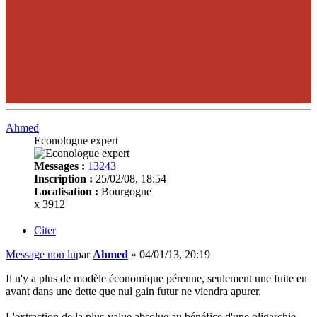
Ahmed
Econologue expert
Messages :
13243
Inscription :
25/02/08, 18:54
Localisation :
Bourgogne
x 3912
Citer
Message non lu
par
Ahmed
»
04/01/13, 20:19
Il n'y a plus de modèle économique pérenne, seulement une fuite en
avant dans une dette que nul gain futur ne viendra apurer.
L'extraction de la plus-value absolue au bénéfice d'une oligarchie