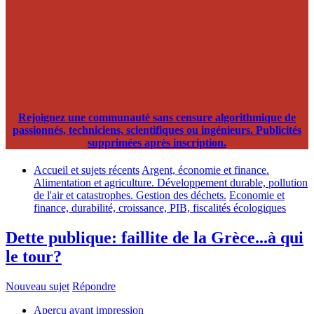
Rejoignez une communauté sans censure algorithmique de
passionnés, techniciens, scientifiques ou ingénieurs. Publicités
supprimées après inscription.
Accueil et sujets récents
Argent, économie et finance.
Alimentation et agriculture. Développement durable, pollution
de l'air et catastrophes. Gestion des déchets.
Economie et
finance, durabilité, croissance, PIB, fiscalités écologiques
Dette publique: faillite de la Grèce...à qui
le tour?
Nouveau sujet
Répondre
Aperçu avant impression