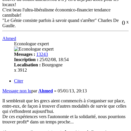
locaux!
C'est beau l'ultra-libéralisme économico-financier tendance
cannibale!
"Le Génie consiste parfois à savoir quand s'arrêter" Charles De
0
x
Gaulle.
Ahmed
Econologue expert
Messages :
13243
Inscription :
25/02/08, 18:54
Localisation :
Bourgogne
x 3912
Citer
Message non lu
par
Ahmed
»
05/01/13, 20:13
Il semblerait que les grecs aient commencés à s'organiser sur place,
entre-eux, de façon à trouver d'autres modalités de survie que celles
qui s'effondrent aujourd'hui.
De ces expériences vers l'autonomie et la solidarité, nous pourrions
trouver profit* dans un temps proche...