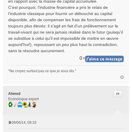
en rapport avec la masse de capital accumulée.
C'est pourquoi, l'industrie financière a pris le relais de
l'industrie classique pour fournir un débouché au capital
disponible, afin de compenser les frais de fonctionnement
toujours plus élevés: il s'agit en fait d'un prélèvement sur le
travail-vivant qui ne sera jamais réalisé dans le futur (puisqu'il
se substitue à celui qu'il est impossible de mettre en œuvre
aujourd'hui!), repoussant un peu plus haut la contradiction,
sans la résoudre aucunement.
0
x
"Ne croyez surtout pas ce que je vous dis."
Citer
Ahmed
Econologue expert
09/06/14, 08:33
M
e