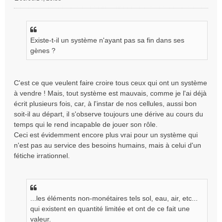
M
e
s
s
Existe-t-il un système n'ayant pas sa fin dans ses
a
g
gènes ?
e
n
o
C'est ce que veulent faire croire tous ceux qui ont un système
n
à vendre ! Mais, tout système est mauvais, comme je l'ai déjà
l
écrit plusieurs fois, car, à l'instar de nos cellules, aussi bon
u
soit-il au départ, il s'observe toujours une dérive au cours du
temps qui le rend incapable de jouer son rôle.
Ceci est évidemment encore plus vrai pour un système qui
n'est pas au service des besoins humains, mais à celui d'un
fétiche irrationnel.
...les éléments non-monétaires tels sol, eau, air, etc...
qui existent en quantité limitée et ont de ce fait une
valeur.