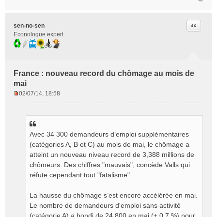
Citer
sen-no-sen
Econologue expert
France : nouveau record du chômage au mois de
mai
02/07/14, 18:58
M
e
s
s
Avec 34 300 demandeurs d’emploi supplémentaires
a
g
(catégories A, B et C) au mois de mai, le chômage a
e
atteint un nouveau niveau record de 3,388 millions de
n
chômeurs. Des chiffres "mauvais", concède Valls qui
o
réfute cependant tout "fatalisme".
n
l
La hausse du chômage s’est encore accélérée en mai.
u
Le nombre de demandeurs d'emploi sans activité
(catégorie A) a bondi de 24 800 en mai (+ 0,7 %) pour