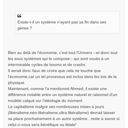
s
s
a
g
e
Existe-t-il un système n'ayant pas sa fin dans ses
n
gènes ?
o
n
l
u
Bien au delà de l'économie, c'est tout l'Univers --et donc tout
les sous systèmes qui le compose-- qui sont voués à un
interminable cycles de booms et de crashs.
Il serait donc faux de croire que cela ne touche que
l'économie,car un tel processus est inclus dans les lois de la
physique.
Maintenant, comme l'a mentionné Ahmed, il existe une
différence notable entre un système naturel et rationnel d'un
modèle calqué sur l'idéologie du moment.
Le capitalisme malgré ses nombreuses mises à jours
(libéralisme,néo-libéralisme,ultra libéralisme) devrait laisser
sa place prochainement à un autre système...reste à savoir si
celui ci nous sera bénéfique ou létale!