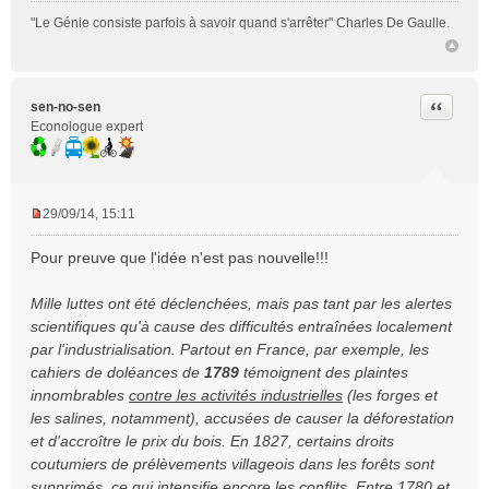
"Le Génie consiste parfois à savoir quand s'arrêter" Charles De Gaulle.
Citer
sen-no-sen
Econologue expert
29/09/14, 15:11
M
e
Pour preuve que l'idée n'est pas nouvelle!!!
s
s
Mille luttes ont été déclenchées, mais pas tant par les alertes
a
scientifiques qu'à cause des difficultés entraînées localement
g
e
par l'industrialisation. Partout en France, par exemple, les
n
cahiers de doléances de
1789
témoignent des plaintes
o
innombrables
contre les activités industrielles
(les forges et
n
les salines, notamment), accusées de causer la déforestation
l
et d'accroître le prix du bois. En 1827, certains droits
u
coutumiers de prélèvements villageois dans les forêts sont
supprimés,
ce qui intensifie encore les conflits.
Entre 1780 et