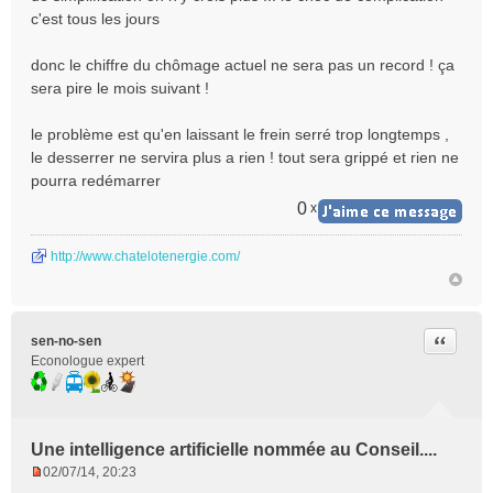
l
c'est tous les jours
u
donc le chiffre du chômage actuel ne sera pas un record ! ça
sera pire le mois suivant !
le problème est qu'en laissant le frein serré trop longtemps ,
le desserrer ne servira plus a rien ! tout sera grippé et rien ne
pourra redémarrer
0
x
http://www.chatelotenergie.com/
Citer
sen-no-sen
Econologue expert
Une intelligence artificielle nommée au Conseil....
02/07/14, 20:23
M