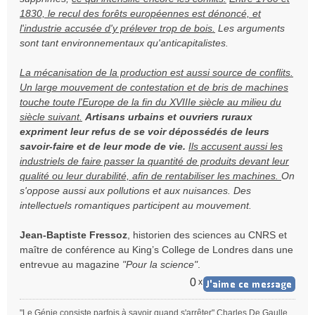
1830, le recul des forêts européennes est dénoncé, et
l'industrie accusée d'y prélever trop de bois.
Les arguments
sont tant environnementaux qu'anticapitalistes.
La mécanisation de la production est aussi source de conflits.
Un large mouvement de contestation et de bris de machines
touche toute l'Europe de la fin du XVIIIe siècle au milieu du
siècle suivant.
Artisans urbains et ouvriers ruraux
expriment leur refus de se voir dépossédés de leurs
savoir-faire et de leur mode de vie.
Ils accusent aussi les
industriels de faire passer la quantité de produits devant leur
qualité ou leur durabilité, afin de rentabiliser les machines.
On
s'oppose aussi aux pollutions et aux nuisances. Des
intellectuels romantiques participent au mouvement.
Jean-Baptiste Fressoz
, historien des sciences au CNRS et
maître de conférence au King’s College de Londres dans une
entrevue au magazine
"Pour la science"
.
0
x
"Le Génie consiste parfois à savoir quand s'arrêter" Charles De Gaulle.