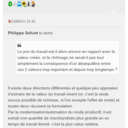
13/06/14, 21:42
M
e
Philippe Schutt
tu écris:
s
s
a
g
Le prix du travail est-il alors encore en rapport avec la
e
valeur créée, et le chômage ne serait-il pas tout
n
simplement la conséquence d'un déséquilibre entre
o
ces 2 valeurs trop important et depuis trop longtemps ?
n
l
u
Il existe deux directions différentes et quelque peu opposées
d'extraire de la valeur du travail-vivant (or, c'est la seule
source possible de richesse, si l'on excepte l'effet de rente) et
toutes deux récusent ta formulation.
Par la modernisation/automation du mode productif, il est
extrait une quantité de marchandises plus grande en un
temps de travail donné: c'est la plus value relative.