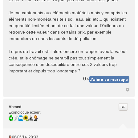
s
s
Je me cantonnais aux éléments matériels mais y compris les
a
éléments non-monétaires tels sol, eau, air, etc... qui existent
g
e
en quantité limitée et ont de ce fait une valeur. D'ailleurs on
n
retrouve cette valeur dans certains prix, par exemple
o
immobiliers.ou dans les coûts de dé-pollution.
n
l
Le prix du travail est-il alors encore en rapport avec la valeur
u
crée, et le chômage ne serait-il pas tout simplement la
conséquence d'un déséquilibre entre ces 2 valeurs trop
important et depuis trop longtemps ?
0
x
Citer
Ahmed
Econologue expert
08/06/14, 20:33