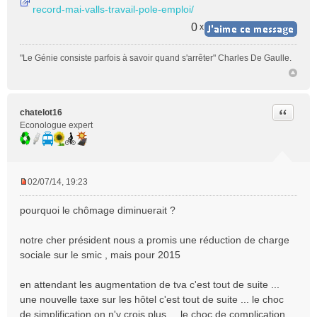
record-mai-valls-travail-pole-emploi/
0
x
"Le Génie consiste parfois à savoir quand s'arrêter" Charles De Gaulle.
Citer
chatelot16
Econologue expert
02/07/14, 19:23
M
e
pourquoi le chômage diminuerait ?
s
s
notre cher président nous a promis une réduction de charge
a
sociale sur le smic , mais pour 2015
g
e
n
en attendant les augmentation de tva c'est tout de suite ...
o
une nouvelle taxe sur les hôtel c'est tout de suite ... le choc
n
de simplification on n'y crois plus ... le choc de complication