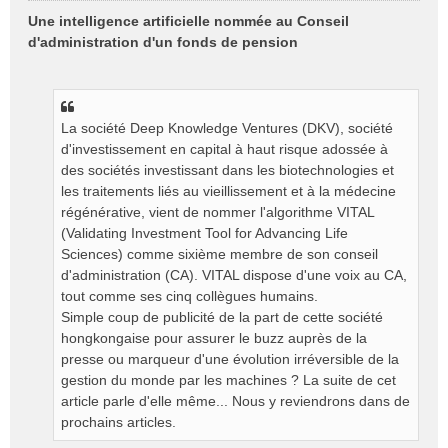
e
Une intelligence artificielle nommée au Conseil
s
d'administration d'un fonds de pension
s
a
g
e
n
La société Deep Knowledge Ventures (DKV), société
o
d'investissement en capital à haut risque adossée à
n
des sociétés investissant dans les biotechnologies et
l
les traitements liés au vieillissement et à la médecine
u
régénérative, vient de nommer l'algorithme VITAL
(Validating Investment Tool for Advancing Life
Sciences) comme sixième membre de son conseil
d'administration (CA). VITAL dispose d'une voix au CA,
tout comme ses cinq collègues humains.
Simple coup de publicité de la part de cette société
hongkongaise pour assurer le buzz auprès de la
presse ou marqueur d'une évolution irréversible de la
gestion du monde par les machines ? La suite de cet
article parle d'elle même... Nous y reviendrons dans de
prochains articles.