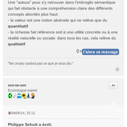
Une "astuce" pour s'y retrouver dans l'imbroglio sémantique
s
qui fait obstacle à une compréhension claire des différents
s
concepts abordés plus haut:
a
- la valeur est une notion abstraite qui ne relève que du
g
e
quantitatif
n
- la richesse fait référence soit à une utilité concrète ou à une
o
réalité naturelle ou sociale: dans tous les cas, cela relève du
n
qualitatif
.
l
u
0
x
"Ne croyez surtout pas ce que je vous dis."
Citer
sen-no-sen
Econologue expert
09/06/14, 15:12
M
e
Philippe Schutt a écrit: