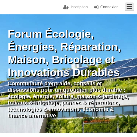
Inscription
Connexion
Forum Écologie,
Énergies, Réparation,
Maison, Bricolage et
Innovations Durables
Communauté d'entraide, conseils et
discussions pour un quotidien plus durable :
écologie, énergie, solaire, maison & jardinage,
travaux & bricolage, pannes & réparations,
technologies & innovations, économie &
finance alternative