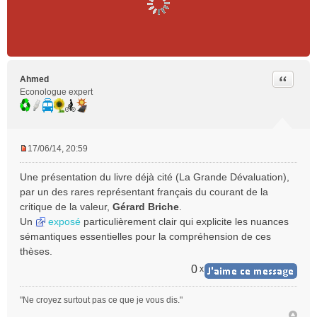
Citer
Ahmed
Econologue expert
17/06/14, 20:59
M
e
Une présentation du livre déjà cité (La Grande Dévaluation),
s
par un des rares représentant français du courant de la
s
critique de la valeur,
Gérard Briche
.
a
Un
exposé
particulièrement clair qui explicite les nuances
g
e
sémantiques essentielles pour la compréhension de ces
n
thèses.
o
0
x
n
l
u
"Ne croyez surtout pas ce que je vous dis."