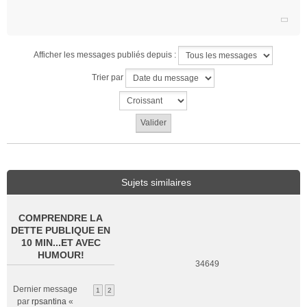
g
e
n
o
Afficher les messages publiés depuis :
n
l
Trier par
u
Sujets similaires
COMPRENDRE LA
DETTE PUBLIQUE EN
10 MIN...ET AVEC
HUMOUR!
34649
Dernier message
1
2
par
rpsantina
«