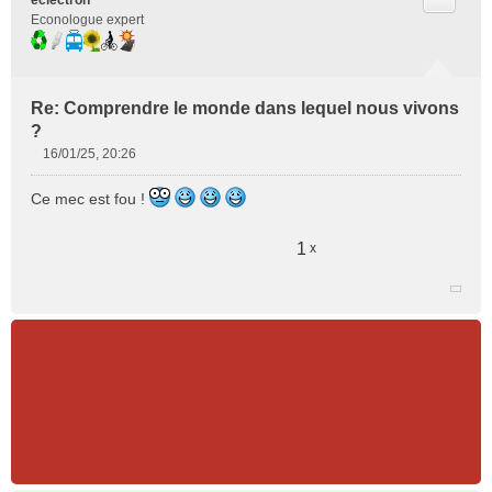
Econologue expert
Re: Comprendre le monde dans lequel nous vivons
?
16/01/25, 20:26
M
e
Ce mec est fou !
s
s
a
1
x
g
e
n
o
n
l
u