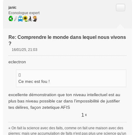
Citer
janic
Econologue expert
Re: Comprendre le monde dans lequel nous vivons
?
16/01/25, 21:03
M
e
eclectron
s
s
a
g
Ce mec est fou !
e
n
excellente démonstration que ton niveau intellectuel est au
o
plus bas niveau possible car dans l'impossibilité de justifier
n
tes délires, façon zetetique AFIS
l
u
1
x
« On fait la science avec des faits, comme on fait une maison avec des
pierres: mais une accumulation de faits n'est pas plus une science qu'un