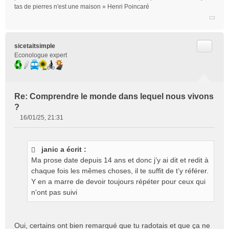
tas de pierres n'est une maison » Henri Poincaré
Citer
sicetaitsimple
Econologue expert
Re: Comprendre le monde dans lequel nous vivons
?
16/01/25, 21:31
M
e
s
janic a écrit :
s
Ma prose date depuis 14 ans et donc j’y ai dit et redit à
a
g
chaque fois les mêmes choses, il te suffit de t’y référer.
e
Y en a marre de devoir toujours répéter pour ceux qui
n
n'ont pas suivi
o
n
l
Oui, certains ont bien remarqué que tu radotais et que ça ne
u