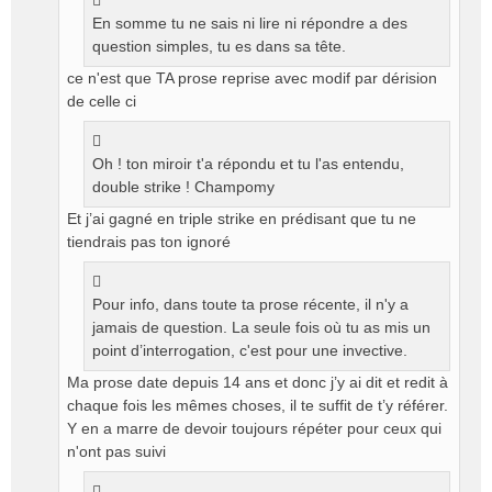
o
En somme tu ne sais ni lire ni répondre a des
n
question simples, tu es dans sa tête.
l
ce n'est que TA prose reprise avec modif par dérision
u
de celle ci
Oh ! ton miroir t'a répondu et tu l'as entendu,
double strike ! Champomy
Et j’ai gagné en triple strike en prédisant que tu ne
tiendrais pas ton ignoré
Pour info, dans toute ta prose récente, il n'y a
jamais de question. La seule fois où tu as mis un
point d’interrogation, c'est pour une invective.
Ma prose date depuis 14 ans et donc j’y ai dit et redit à
chaque fois les mêmes choses, il te suffit de t’y référer.
Y en a marre de devoir toujours répéter pour ceux qui
n'ont pas suivi