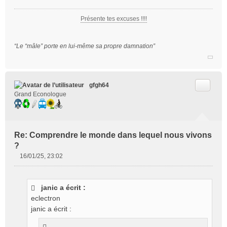
l
u
Présente tes excuses !!!!
“Le “mâle” porte en lui-même sa propre damnation”
Citer
gfgh64
Grand Econologue
Re: Comprendre le monde dans lequel nous vivons
?
16/01/25, 23:02
M
e
s
janic a écrit :
s
eclectron
a
g
janic a écrit :
e
n