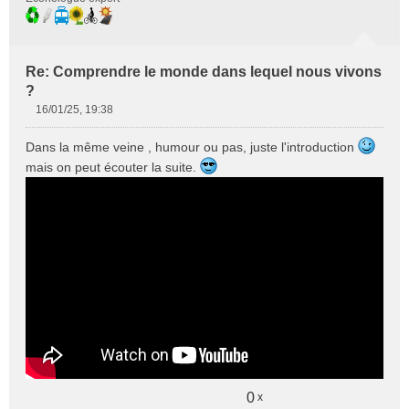
Re: Comprendre le monde dans lequel nous vivons
?
16/01/25, 19:38
M
e
Dans la même veine , humour ou pas, juste l'introduction
s
mais on peut écouter la suite.
s
a
g
e
n
o
n
l
u
0
x