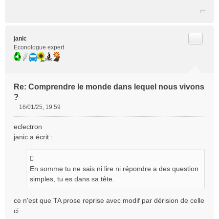
Citer
janic
Econologue expert
Re: Comprendre le monde dans lequel nous vivons
?
16/01/25, 19:59
M
e
eclectron
s
janic a écrit :
s
a
g
e
En somme tu ne sais ni lire ni répondre a des question
n
simples, tu es dans sa tête.
o
n
ce n'est que TA prose reprise avec modif par dérision de celle
l
ci
u