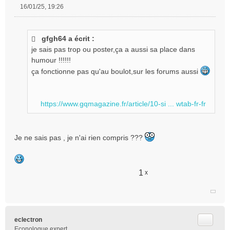
16/01/25, 19:26
M
e
s
gfgh64 a écrit :
s
je sais pas trop ou poster,ça a aussi sa place dans
a
g
humour !!!!!!
e
ça fonctionne pas qu'au boulot,sur les forums aussi
n
o
n
https://www.gqmagazine.fr/article/10-si ... wtab-fr-fr
l
u
Je ne sais pas , je n'ai rien compris ???
1
x
Citer
eclectron
Econologue expert