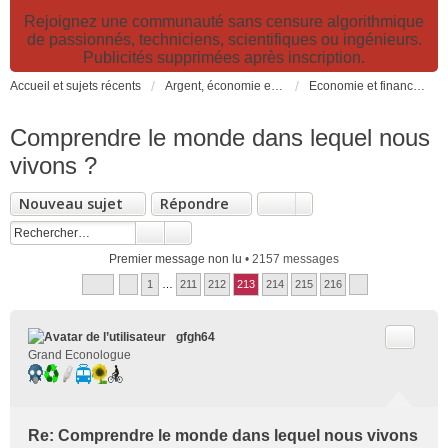
Rejoignez une communauté sans censure algorithmique
de passionnés, techniciens, scientifiques ou ingénieurs.
Publicités supprimées après inscription.
Accueil et sujets récents
Argent, économie et finance. Alimentation et agriculture. Développement durable, pollution de l'air et catastrophes. Gestion des déchets.
Economie et finance, durabilité, croissance, PIB, fiscalités écologiques
Comprendre le monde dans lequel nous
vivons ?
Nouveau sujet
Répondre
Premier message non lu
• 2157 messages
1
…
211
212
213
214
215
216
Citer
gfgh64
Grand Econologue
Re: Comprendre le monde dans lequel nous vivons