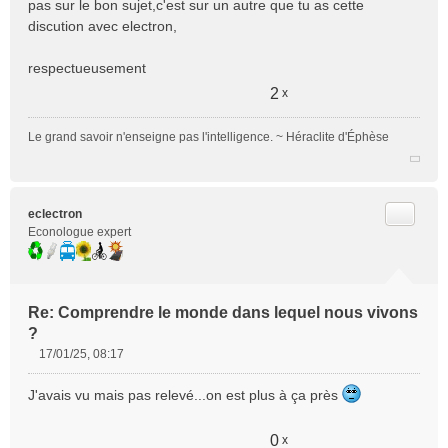
pas sur le bon sujet,c'est sur un autre que tu as cette
discution avec electron,
respectueusement
2
x
Le grand savoir n'enseigne pas l'intelligence. ~ Héraclite d'Éphèse
Citer
eclectron
Econologue expert
Re: Comprendre le monde dans lequel nous vivons
?
17/01/25, 08:17
M
e
J'avais vu mais pas relevé...on est plus à ça près
s
s
a
0
x