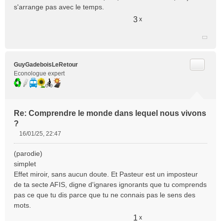
s'arrange pas avec le temps.
3
x
Citer
GuyGadeboisLeRetour
Econologue expert
Re: Comprendre le monde dans lequel nous vivons
?
16/01/25, 22:47
M
e
(parodie)
s
simplet
s
Effet miroir, sans aucun doute. Et Pasteur est un imposteur
a
de ta secte AFIS, digne d'ignares ignorants que tu comprends
g
e
pas ce que tu dis parce que tu ne connais pas le sens des
n
mots.
o
1
x
n