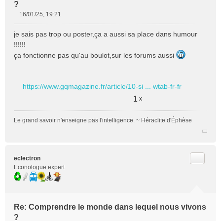
?
16/01/25, 19:21
M
e
je sais pas trop ou poster,ça a aussi sa place dans humour
s
!!!!!!
s
ça fonctionne pas qu'au boulot,sur les forums aussi
a
g
e
n
https://www.gqmagazine.fr/article/10-si ... wtab-fr-fr
o
1
x
n
l
u
Le grand savoir n'enseigne pas l'intelligence. ~ Héraclite d'Éphèse
Citer
eclectron
Econologue expert
Re: Comprendre le monde dans lequel nous vivons
?