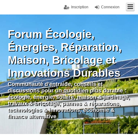
Inscription
Connexion
Forum Écologie,
Énergies, Réparation,
Maison, Bricolage et
Innovations Durables
Communauté d'entraide, conseils et
discussions pour un quotidien plus durable :
écologie, énergie, solaire, maison & jardinage,
travaux & bricolage, pannes & réparations,
technologies & innovations, économie &
finance alternative