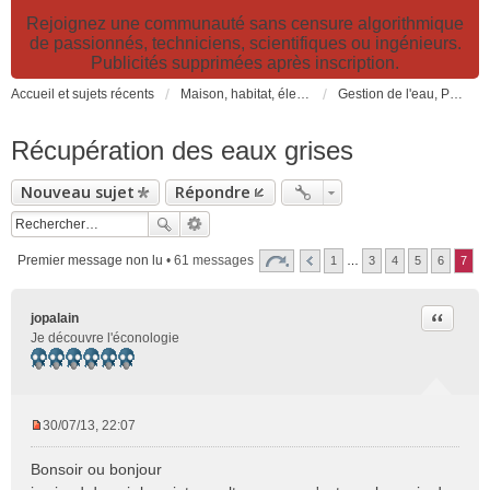
Rejoignez une communauté sans censure algorithmique
de passionnés, techniciens, scientifiques ou ingénieurs.
Publicités supprimées après inscription.
Accueil et sujets récents
Maison, habitat, électricité et jardin. Travaux et bricolage.
Gestion de l'eau, Pomberie et sanitaire. Pompage, forage, filtration, puits, récupération...
Récupération des eaux grises
Nouveau sujet
Répondre
Premier message non lu
• 61 messages
1
…
3
4
5
6
7
Citer
jopalain
Je découvre l'éconologie
30/07/13, 22:07
M
e
Bonsoir ou bonjour
s