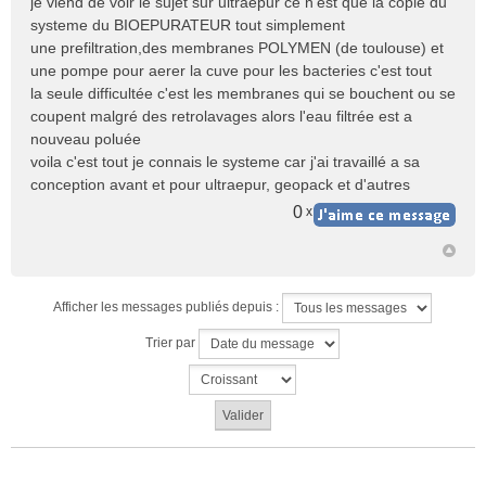
je viend de voir le sujet sur ultraepur ce n'est que la copie du
s
systeme du BIOEPURATEUR tout simplement
a
une prefiltration,des membranes POLYMEN (de toulouse) et
g
e
une pompe pour aerer la cuve pour les bacteries c'est tout
n
la seule difficultée c'est les membranes qui se bouchent ou se
o
coupent malgré des retrolavages alors l'eau filtrée est a
n
nouveau poluée
l
voila c'est tout je connais le systeme car j'ai travaillé a sa
u
conception avant et pour ultraepur, geopack et d'autres
0
x
Afficher les messages publiés depuis :
Trier par