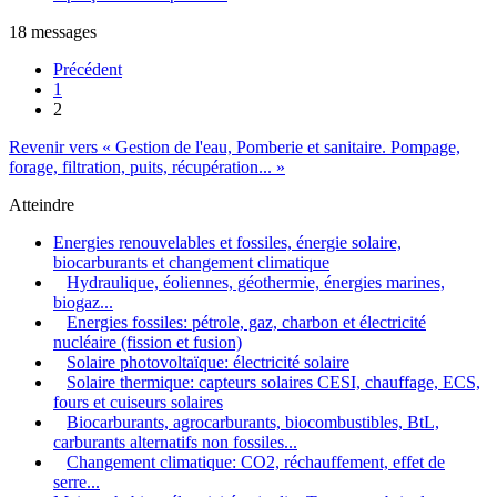
18 messages
Précédent
1
2
Revenir vers « Gestion de l'eau, Pomberie et sanitaire. Pompage,
forage, filtration, puits, récupération... »
Atteindre
Energies renouvelables et fossiles, énergie solaire,
biocarburants et changement climatique
Hydraulique, éoliennes, géothermie, énergies marines,
biogaz...
Energies fossiles: pétrole, gaz, charbon et électricité
nucléaire (fission et fusion)
Solaire photovoltaïque: électricité solaire
Solaire thermique: capteurs solaires CESI, chauffage, ECS,
fours et cuiseurs solaires
Biocarburants, agrocarburants, biocombustibles, BtL,
carburants alternatifs non fossiles...
Changement climatique: CO2, réchauffement, effet de
serre...