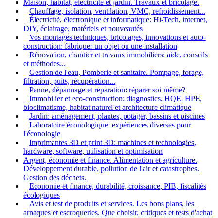
Maison, habitat, électricité et jardin. Travaux et bricolage.
Chauffage, isolation, ventilation, VMC, refroidissement...
Électricité, électronique et informatique: Hi-Tech, internet,
DIY, éclairage, matériels et nouveautés
Vos montages techniques, bricolages, innovations et auto-
construction: fabriquer un objet ou une installation
Rénovation, chantier et travaux immobiliers: aide, conseils
et méthodes...
Gestion de l'eau, Pomberie et sanitaire. Pompage, forage,
filtration, puits, récupération...
Panne, dépannage et réparation: réparer soi-même?
Immobilier et eco-construction: diagnostics, HQE, HPE,
bioclimatisme, habitat naturel et architecture climatique
Jardin: aménagement, plantes, potager, bassins et piscines
Laboratoire éconologique: expériences diverses pour
l'éconologie
Imprimantes 3D et print 3D: machines et technologies,
hardware, software, utilisation et optimisation
Argent, économie et finance. Alimentation et agriculture.
Développement durable, pollution de l'air et catastrophes.
Gestion des déchets.
Economie et finance, durabilité, croissance, PIB, fiscalités
écologiques
Avis et test de produits et services. Les bons plans, les
arnaques et escroqueries. Que choisir, critiques et tests d'achat