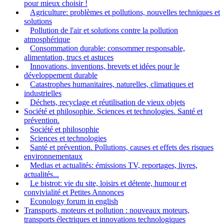
pour mieux choisir !
Agriculture: problèmes et pollutions, nouvelles techniques et
solutions
Pollution de l'air et solutions contre la pollution
atmosphérique
Consommation durable: consommer responsable,
alimentation, trucs et astuces
Innovations, inventions, brevets et idées pour le
développement durable
Catastrophes humanitaires, naturelles, climatiques et
industrielles
Déchets, recyclage et réutilisation de vieux objets
Société et philosophie. Sciences et technologies. Santé et
prévention.
Société et philosophie
Sciences et technologies
Santé et prévention. Pollutions, causes et effets des risques
environnementaux
Medias et actualités: émissions TV, reportages, livres,
actualités...
Le bistrot: vie du site, loisirs et détente, humour et
convivialité et Petites Annonces
Econology forum in english
Transports, moteurs et pollution : nouveaux moteurs,
transports électriques et innovations technologiques