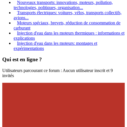
Nouveaux transports: innovations, moteurs, pollution,
technologies, politiques, organisation...
Transports électriques: voitures, vélos, transports collectifs,
avions...
Moteurs spéciaux, brevets, réduction de consommation de
carburant
Injection d'eau dans les moteurs thermiques : informations et
explications
Injection d'eau dans les moteurs: montages et
expérimentations
Qui est en ligne ?
Utilisateurs parcourant ce forum : Aucun utilisateur inscrit et 9
invités