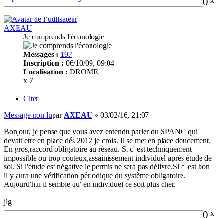
0
x
AXEAU
Je comprends l'éconologie
Messages :
197
Inscription :
06/10/09, 09:04
Localisation :
DROME
x 7
Citer
Message non lu
par
AXEAU
»
03/02/16, 21:07
Bonjour, je pense que vous avez entendu parler du SPANC qui
devait etre en place dés 2012 je crois. Il se met en place doucement.
En gros,raccord obligatoire au réseau. Si c' est techniquement
impossible ou trop couteux,assainissement individuel aprés étude de
sol. Si l'étude est négative le permis ne sera pas délivré.Si c' est bon
il y aura une vérification périodique du système obligatoire.
Aujourd'hui il semble qu' en individuel ce soit plus cher.
jlg
0
x