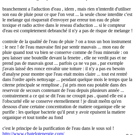
branchement a l'aduction d'eau , idem , mais rien n'imterdit d'utiliser
son eau de pluie pour ce que l'on veut ... la seule chose interdite c'est
le melange qui risquerait d'envoyer par erreur ton eau de pluie
toxique et radio active dans le reseau d'aduction ... si le compteur
d'eau est completement debranché il n'y a pas de risque de melange !
controle de la qualité de l'eau de pluie ? on a tous un bon instrument
: le nez ! de l'eau mauvaise fini par sentir mauvais ... mon eau de
pluie quand tout va bien se conserve comme de l'eau minerale : on
peu laisser une bouteille devant la fenetre , elle ne verdit pas et ne
prend pas de mauvais gout ... parfois ça ne va pas , par exemple
j'avais laissé des ronce envahir une toiture : il n'y a pas eu besoin
d'analyse pour montre que l'eau etait moins claire ... tout est rentré
dans l'ordre après nettoyage ... pendant quelque mois le temps que la
citerne principale se remplisse , j'ai pris mon eau potable dans des
reservoir de secours contenant de l'eau depuis plusieurs année ...
contrairement a ce qui se dit l'eau ne croupit pas , quand elle est a
l'obscurité elle se conserve eternellement ! je dirait meêm qu'en
dessous d'une certaine concentration de matiere organique elle se
purifie : les quelque bacterie qu'il peut y avoir epuisent la matiere
organique et tout tombe au fond
c'est le principe de la purification de l'eau dans le sous sol !
http://www.chatelotenergie.com/