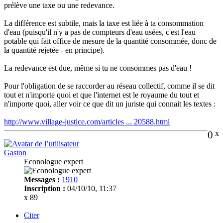
prélève une taxe ou une redevance.
La différence est subtile, mais la taxe est liée à ta consommation
d'eau (puisqu'il n'y a pas de compteurs d'eau usées, c'est l'eau
potable qui fait office de mesure de la quantité consommée, donc de
la quantité rejetée - en principe).
La redevance est due, même si tu ne consommes pas d'eau !
Pour l'obligation de se raccorder au réseau collectif, comme il se dit
tout et n'importe quoi et que l'internet est le royaume du tout et
n'importe quoi, aller voir ce que dit un juriste qui connait les textes :
http://www.village-justice.com/articles ... 20588.html
0
x
Gaston
Econologue expert
Messages :
1910
Inscription :
04/10/10, 11:37
x 89
Citer