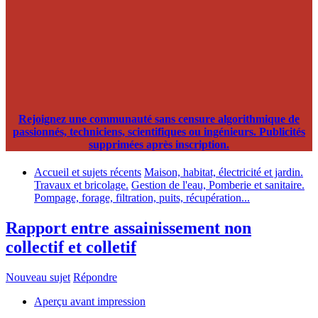
Rejoignez une communauté sans censure algorithmique de
passionnés, techniciens, scientifiques ou ingénieurs. Publicités
supprimées après inscription.
Accueil et sujets récents
Maison, habitat, électricité et jardin.
Travaux et bricolage.
Gestion de l'eau, Pomberie et sanitaire.
Pompage, forage, filtration, puits, récupération...
Rapport entre assainissement non
collectif et colletif
Nouveau sujet
Répondre
Aperçu avant impression