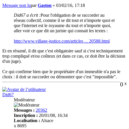
Message non lu
par
Gaston
»
03/02/16, 17:18
Did67 a écrit :
Pour l'obligation de se raccorder au
réseau collectif, comme il se dit tout et n'importe quoi et
que l'internet est le royaume du tout et n'importe quoi,
aller voir ce que dit un juriste qui connait les textes :
http://www.village-justice.com/articles ... 20588.html
Et en résumé, il dit que c'est obligatoire sauf si c'est techniquement
trop compliqué et/ou coûteux (et dans ce cas, ce doit être la décision
d'un juge).
Ce qui confirme bien que le propriétaire d'un immeuble n'a pas le
choix : il doit se raccorder ou démontrer que c'est "impossible".
0
x
Did67
Modérateur
Messages :
20362
Inscription :
20/01/08, 16:34
Localisation :
Alsace
x 8695