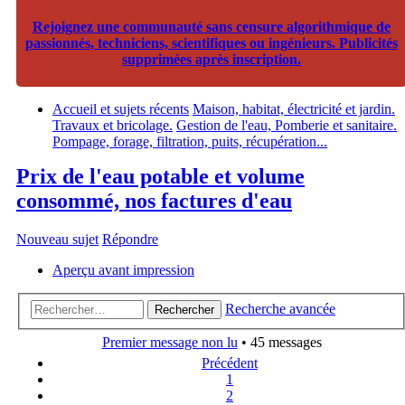
Rejoignez une communauté sans censure algorithmique de
passionnés, techniciens, scientifiques ou ingénieurs. Publicités
supprimées après inscription.
Accueil et sujets récents
Maison, habitat, électricité et jardin.
Travaux et bricolage.
Gestion de l'eau, Pomberie et sanitaire.
Pompage, forage, filtration, puits, récupération...
Prix de l'eau potable et volume
consommé, nos factures d'eau
Nouveau sujet
Répondre
Aperçu avant impression
Recherche avancée
Rechercher
Premier message non lu
• 45 messages
Précédent
1
2