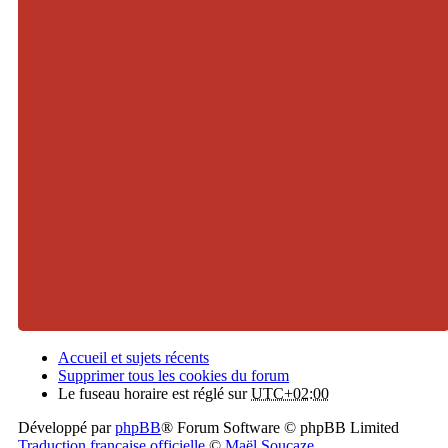
Accueil et sujets récents
Supprimer tous les cookies du forum
Le fuseau horaire est réglé sur
UTC+02:00
Développé par
phpBB
® Forum Software © phpBB Limited
Traduction française officielle
©
Maël Soucaze