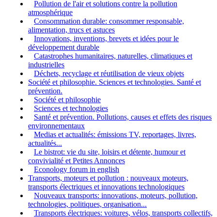
Pollution de l'air et solutions contre la pollution
atmosphérique
Consommation durable: consommer responsable,
alimentation, trucs et astuces
Innovations, inventions, brevets et idées pour le
développement durable
Catastrophes humanitaires, naturelles, climatiques et
industrielles
Déchets, recyclage et réutilisation de vieux objets
Société et philosophie. Sciences et technologies. Santé et
prévention.
Société et philosophie
Sciences et technologies
Santé et prévention. Pollutions, causes et effets des risques
environnementaux
Medias et actualités: émissions TV, reportages, livres,
actualités...
Le bistrot: vie du site, loisirs et détente, humour et
convivialité et Petites Annonces
Econology forum in english
Transports, moteurs et pollution : nouveaux moteurs,
transports électriques et innovations technologiques
Nouveaux transports: innovations, moteurs, pollution,
technologies, politiques, organisation...
Transports électriques: voitures, vélos, transports collectifs,