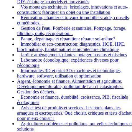
DIY, éclairage, matériels et nouveautés
Vos montages techniques, bricolages, innovations et auto-
construction: fabriquer un objet ou une installation
Rénovation, chantier et travaux immobiliers: aide, conseils
et méthodes...
Gestion de l'eau, Pomberie et sanitaire. Pompage, forage,
filtration, puits, récupération...
Panne, dépannage et réparation: réparer soi-même?
Immobilier et eco-construction: diagnostics, HQE, HPE,
bioclimatisme, habitat naturel et architecture climatique
Jardin: aménagement, plantes, potager, bassins et piscines
Laboratoire éconologique: expériences diverses pour
l'éconologie
Imprimantes 3D et print 3D: machines et technologies,
hardware, software, utilisation et optimisation
Argent, économie et finance. Alimentation et agriculture.
Développement durable, pollution de l'air et catastrophes.
Gestion des déchets.
Economie et finance, durabilité, croissance, PIB, fiscalités
écologiques
Avis et test de produits et services. Les bons plans, les
arnaques et escroqueries. Que choisir, critiques et tests d'achat
pour mieux choisir !
Agriculture: problèmes et pollutions, nouvelles techniques e
solutions