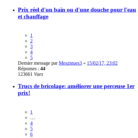
Prix réel d'un bain ou d'une douche pour l'eau
et chauffage
1
2
3
4
5
Dernier message par
Meszigues3
«
15/02/17, 23:02
Réponses :
44
123661
Vues
Trucs de bricolage: améliorer une perceuse 1er
prix!
1
…
4
5
6