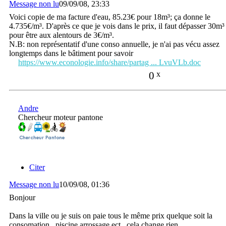
Message non lu
09/09/08, 23:33
Voici copie de ma facture d'eau, 85.23€ pour 18m³; ça donne le
4.735€/m³. D'après ce que je vois dans le prix, il faut dépasser 30m³
pour être aux alentours de 3€/m³.
N.B: non représentatif d'une conso annuelle, je n'ai pas vécu assez
longtemps dans le bâtiment pour savoir
https://www.econologie.info/share/partag ... LvuVLb.doc
0
x
Andre
Chercheur moteur pantone
Citer
Message non lu
10/09/08, 01:36
Bonjour
Dans la ville ou je suis on paie tous le même prix quelque soit la
consomation , piscine arrossage ect.. cela change rien