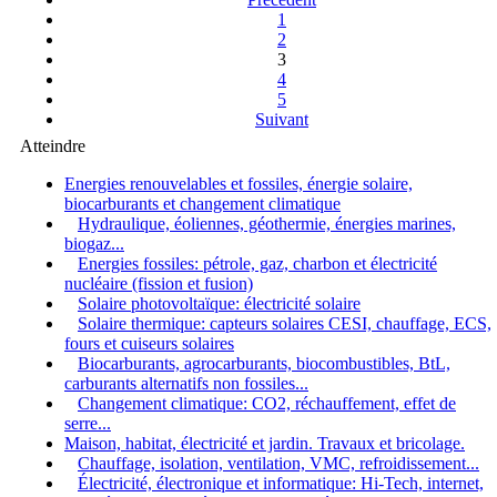
1
2
3
4
5
Suivant
Atteindre
Energies renouvelables et fossiles, énergie solaire,
biocarburants et changement climatique
Hydraulique, éoliennes, géothermie, énergies marines,
biogaz...
Energies fossiles: pétrole, gaz, charbon et électricité
nucléaire (fission et fusion)
Solaire photovoltaïque: électricité solaire
Solaire thermique: capteurs solaires CESI, chauffage, ECS,
fours et cuiseurs solaires
Biocarburants, agrocarburants, biocombustibles, BtL,
carburants alternatifs non fossiles...
Changement climatique: CO2, réchauffement, effet de
serre...
Maison, habitat, électricité et jardin. Travaux et bricolage.
Chauffage, isolation, ventilation, VMC, refroidissement...
Électricité, électronique et informatique: Hi-Tech, internet,