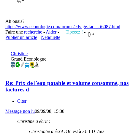
@+
Ah ouais?
https://www.econologie.com/forums/edvige-fac ... t6087.html
Faire une
recherche
-
Aider
-
Tipeeez !
-
0
x
Publier un article
-
Netiquette
Christine
Grand Econologue
Re: Prix de l'eau potable et volume consommé, nos
factures d
Citer
Message non lu
09/09/08, 15:38
Christine a écrit :
Christophe a écrit :
On est à 3€ TTC/m3