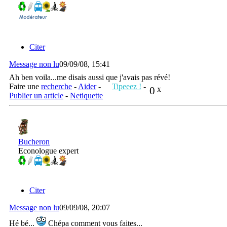
Citer
Message non lu
09/09/08, 15:41
Ah ben voila...me disais aussi que j'avais pas révé!
Faire une
recherche
-
Aider
-
Tipeeez !
-
0
x
Publier un article
-
Netiquette
Bucheron
Econologue expert
Citer
Message non lu
09/09/08, 20:07
Hé bé...
Chépa comment vous faites...