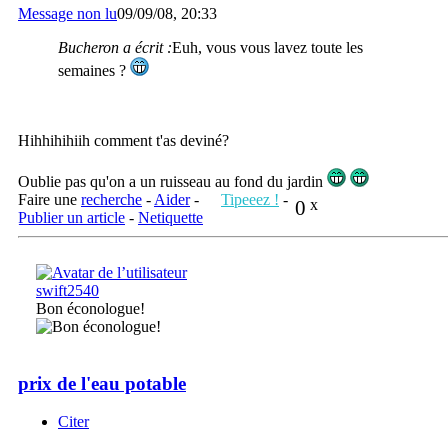
Message non lu
09/09/08, 20:33
Bucheron a écrit :
Euh, vous vous lavez toute les
semaines ?
Hihhihihiih comment t'as deviné?
Oublie pas qu'on a un ruisseau au fond du jardin
Faire une
recherche
-
Aider
-
Tipeeez !
-
0
x
Publier un article
-
Netiquette
swift2540
Bon éconologue!
prix de l'eau potable
Citer