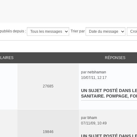
publiés depuis :
Trier par
ILAIRES
RÉPONSES
par
netshaman
C
10/07/11, 12:17
o
27685
n
UN SUJET POSTÉ DANS L
s
SANITAIRE. POMPAGE, FOR
u
l
t
e
par
bham
r
C
07/11/09, 10:49
l
o
e
19846
n
UN SUJET POSTÉ DANS L
d