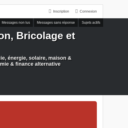
Inscription
Connexion
Messages non lus
Messages sans réponse
Sujets actifs
n, Bricolage et
e, énergie, solaire, maison &
mie & finance alternative