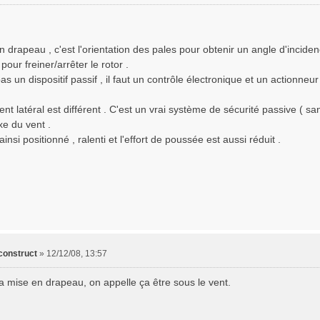
 drapeau , c'est l'orientation des pales pour obtenir un angle d'incide
pour freiner/arrêter le rotor .
as un dispositif passif , il faut un contrôle électronique et un actionne
nt latéral est différent . C'est un vrai système de sécurité passive ( san
xe du vent .
 ainsi positionné , ralenti et l'effort de poussée est aussi réduit .
construct
»
12/12/08, 13:57
la mise en drapeau, on appelle ça être sous le vent.