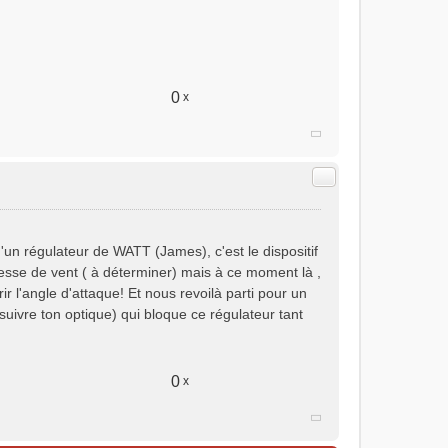
0
x
Citer
 d'un régulateur de WATT (James), c'est le dispositif
tesse de vent ( à déterminer) mais à ce moment là ,
rir l'angle d'attaque! Et nous revoilà parti pour un
suivre ton optique) qui bloque ce régulateur tant
0
x