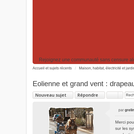
Rejoignez une communauté sans censure algor
Accueil et sujets récents
Maison, habitat, électricité et jard
Eolienne et grand vent : drapeau
Nouveau sujet
Répondre
par
greli
M
e
Merci pou
s
sur les s
s