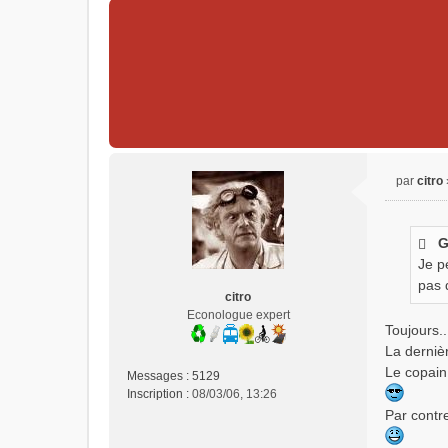
par
citro
M
e
s
G
s
Je p
a
g
pas 
citro
e
Econologue expert
n
Toujours.
o
La derniè
n
Le copain 
l
Messages :
5129
u
Inscription :
08/03/06, 13:26
Par contre