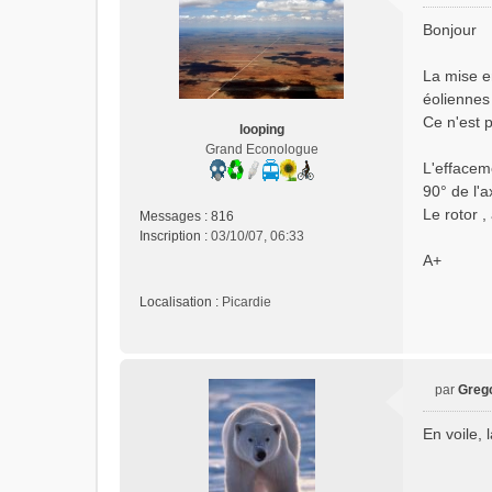
M
e
Bonjour
s
s
La mise en
a
éoliennes 
g
e
Ce n'est p
looping
n
Grand Econologue
o
L'effaceme
n
90° de l'a
l
Le rotor ,
Messages :
816
u
Inscription :
03/10/07, 06:33
A+
Localisation :
Picardie
par
Greg
M
e
En voile, 
s
s
a