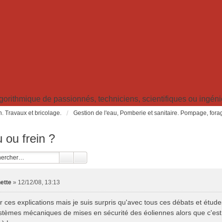
ithmique de passionnés, techniciens, scientifiques ou ingénieu
in. Travaux et bricolage.
Gestion de l'eau, Pomberie et sanitaire. Pompage, forage, 
 ou frein ?
nette
»
12/12/08, 13:13
r ces explications mais je suis surpris qu'avec tous ces débats et étud
ystèmes mécaniques de mises en sécurité des éoliennes alors que c'est l