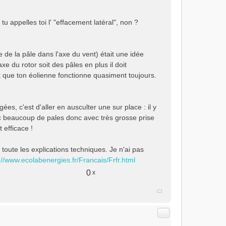
u appelles toi l' "effacement latéral", non ?
 de la pâle dans l'axe du vent) était une idée
e du rotor soit des pâles en plus il doit
it que ton éolienne fonctionne quasiment toujours.
es, c'est d'aller en ausculter une sur place : il y
c beaucoup de pales donc avec très grosse prise
 efficace !
toute les explications techniques. Je n'ai pas
://www.ecolabenergies.fr/Francais/Frfr.html
0
x
Citer