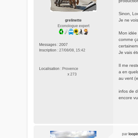
production
a
g
e
Sinon, Loo
n
Je ne vois
grelinette
o
Econologue expert
n
Mon idée d
l
comme ça m
u
Messages :
2007
certaineme
Inscription :
27/08/08, 15:42
Je vais ét
Il me rest
Localisation :
Provence
a en quel
x 273
au vent (e
infos de d
encore vu
par
loopi