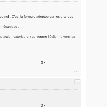
nce nul . C'est la formule adoptée sur les grandes
ur mécanique .
s action extérieure ) qui tourne l'éolienne vers les
0
x
Citer
0
x