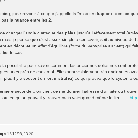
) !
ping, pour revenir à ce que j'appelle la "mise en drapeau" c'est ce que t
 pas la nuance entre les 2.
e changer l'angle d'attaque des pâles jusqu'à l'effacement total (arrête
ais je pense que c'est assez simple à concevoir, soit au niveau de l'ax
nt en découler un effet d'équilibre (force du vent/prise au vent) qui fa
udier le cas.
e la possibilité pour savoir comment les anciennes éoliennes sont protégé
ques unes près de chez moi. Elles sont visiblement très anciennes ave
n plus il y a souvent un fort mistral ici) ce qui prouve que le système est
ernière seconde... on vient de me donner l'adresse d'un site où trouver 
 tout ce qu'on pouvait y trouver mais voici quand même le lien :
http
ng
»
12/12/08, 13:20