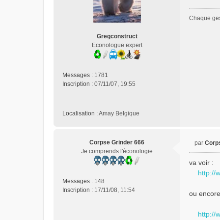
g
e
Chaque gest
n
o
Gregconstruct
n
Econologue expert
l
u
Messages :
1781
Inscription :
07/11/07, 19:55
Localisation :
Amay Belgique
Corpse Grinder 666
par
Corp
M
Je comprends l'éconologie
e
va voir :
s
http:/
s
Messages :
148
a
Inscription :
17/11/08, 11:54
ou encore
g
e
n
http:/