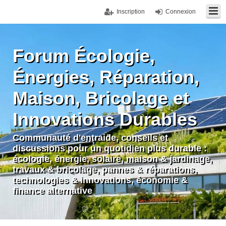
Inscription
Connexion
Forum Écologie,
Énergies, Réparation,
Maison, Bricolage et
Innovations Durables
Communauté d'entraide, conseils et
discussions pour un quotidien plus durable :
écologie, énergie, solaire, maison & jardinage,
travaux & bricolage, pannes & réparations,
technologies & innovations, économie &
finance alternative