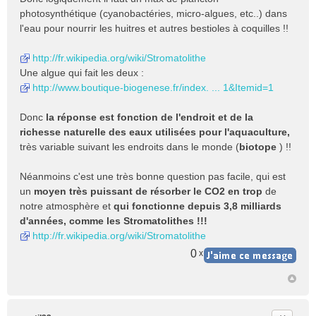
u
photosynthétique (cyanobactéries, micro-algues, etc..) dans
l'eau pour nourrir les huitres et autres bestioles à coquilles !!
http://fr.wikipedia.org/wiki/Stromatolithe
Une algue qui fait les deux :
http://www.boutique-biogenese.fr/index. ... 1&Itemid=1
Donc
la réponse est fonction de l'endroit et de la
richesse naturelle des eaux utilisées pour l'aquaculture,
très variable suivant les endroits dans le monde (
biotope
) !!
Néanmoins c'est une très bonne question pas facile, qui est
un
moyen très puissant de résorber le CO2 en trop
de
notre atmosphère et
qui fonctionne depuis 3,8 milliards
d'années, comme les Stromatolithes !!!
http://fr.wikipedia.org/wiki/Stromatolithe
0
x