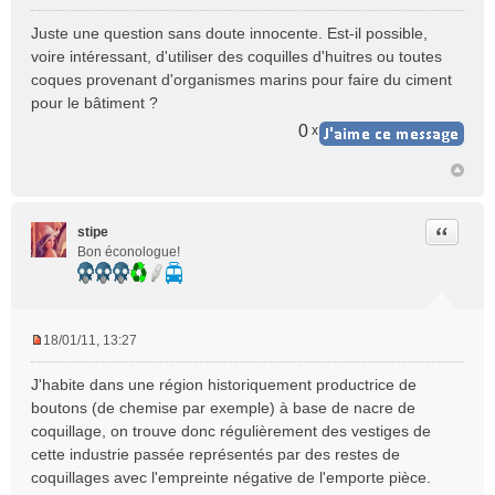
M
e
Juste une question sans doute innocente. Est-il possible,
s
voire intéressant, d'utiliser des coquilles d'huitres ou toutes
s
coques provenant d'organismes marins pour faire du ciment
a
pour le bâtiment ?
g
e
0
x
n
o
n
l
u
Citer
stipe
Bon éconologue!
18/01/11, 13:27
M
e
J'habite dans une région historiquement productrice de
s
boutons (de chemise par exemple) à base de nacre de
s
coquillage, on trouve donc régulièrement des vestiges de
a
cette industrie passée représentés par des restes de
g
e
coquillages avec l'empreinte négative de l'emporte pièce.
n