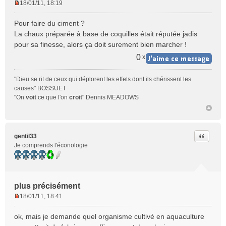
18/01/11, 18:19
M
e
Pour faire du ciment ?
s
La chaux préparée à base de coquilles était réputée jadis
s
pour sa finesse, alors ça doit surement bien marcher !
a
g
0
x
e
n
"Dieu se rit de ceux qui déplorent les effets dont ils chérissent les
o
causes" BOSSUET
n
"On
voit
ce que l'on
croit
" Dennis MEADOWS
l
u
Citer
gentil33
Je comprends l'éconologie
plus précisément
18/01/11, 18:41
M
e
ok, mais je demande quel organisme cultivé en aquaculture
s