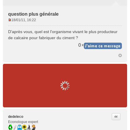
question plus générale
18/01/11, 16:22
M
e
D'après vous, quel est l'organisme vivant le plus producteur
s
de calcaire pour fabriquer du ciment ?
s
a
0
x
g
e
n
o
n
l
u
Citer
dedeleco
Econologue expert