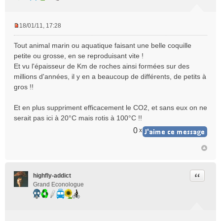
18/01/11, 17:28
M
e
Tout animal marin ou aquatique faisant une belle coquille
s
petite ou grosse, en se reproduisant vite !
s
Et vu l'épaisseur de Km de roches ainsi formées sur des
a
millions d'années, il y en a beaucoup de différents, de petits à
g
e
gros !!
n
o
Et en plus suppriment efficacement le CO2, et sans eux on ne
n
serait pas ici à 20°C mais rotis à 100°C !!
l
u
0
x
Citer
highfly-addict
Grand Econologue