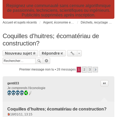
Rejoignez une communauté sans censure algorithmique
de passionnés, techniciens, scientifiques ou ingénieurs.
Publicités supprimées après inscription.
Accueil et sujets récents
Argent, économie et finance. Alimentation et agriculture. Développement durable, pollution de l'air et catastrophes. Gestion des déchets.
Déchets, recyclage et réutilisation de vieux objets
Coquilles d'huitres; écomatériau de
construction?
Nouveau sujet
Répondre
Premier message non lu
• 28 messages
1
2
3
Citer
gentil33
Je comprends l'éconologie
Coquilles d'huitres; écomatériau de construction?
18/01/11, 13:15