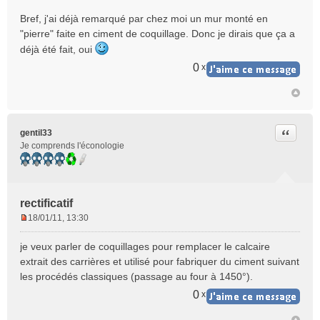
o
Bref, j'ai déjà remarqué par chez moi un mur monté en
n
"pierre" faite en ciment de coquillage. Donc je dirais que ça a
l
déjà été fait, oui
u
0
x
Citer
gentil33
Je comprends l'éconologie
rectificatif
18/01/11, 13:30
M
e
je veux parler de coquillages pour remplacer le calcaire
s
extrait des carrières et utilisé pour fabriquer du ciment suivant
s
les procédés classiques (passage au four à 1450°).
a
g
0
x
e
n