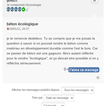
Citer
gentil33
Je comprends l'éconologie
béton écologique
18/01/11, 20:37
M
e
je te remercie dedeleco. Tu as compris que je me posais la
s
question à savoir si on pouvait rendre le béton comme
s
matériau en développement durable comme l'est le bois. Car
a
se passer de béton est une gageure. Alors autant réfléchir
g
e
pour le rendre "écologique", et ça devrait etre possible si on y
n
réfléchis sérieusement.
o
0
x
n
l
u
Afficher les messages publiés depuis :
Trier par