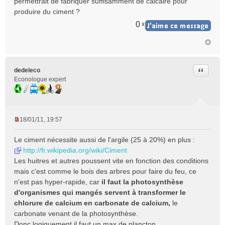
permettrait de fabriquer suffisamment de calcaire pour
s
produire du ciment ?
a
g
0
x
e
n
o
n
l
Citer
dedeleco
u
Econologue expert
18/01/11, 19:57
M
e
Le ciment nécessite aussi de l'argile (25 à 20%) en plus :
s
http://fr.wikipedia.org/wiki/Ciment
s
Les huitres et autres poussent vite en fonction des conditions
a
mais c'est comme le bois des arbres pour faire du feu, ce
g
e
n'est pas hyper-rapide, car
il faut la photosynthèse
n
d'organismes qui mangés servent à transformer le
o
chlorure de calcium en carbonate de calcium,
le
n
carbonate venant de la photosynthèse.
l
Donc logiquement il faut un max de plancton