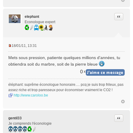
o
n
l
Citer
elephant
u
Econologue expert
18/01/11, 13:31
M
e
Mets sous pression, patiente quelques millions d'années, tu
s
obtiendra soit du marbre, soit de la pierre bleue
s
a
0
x
g
e
éléphant: suprême éconologue honoraire..... pcq je suis trop frileux, pas
n
assez riche et trop paresseux pour économiser vraiment le CO2 !
o
http://www.caroloo.be
n
l
u
Citer
gentil33
Je comprends l'éconologie