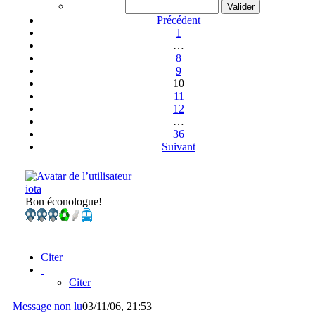
Précédent
1
…
8
9
10
11
12
…
36
Suivant
iota
Bon éconologue!
Citer
Citer
Message non lu
03/11/06, 21:53