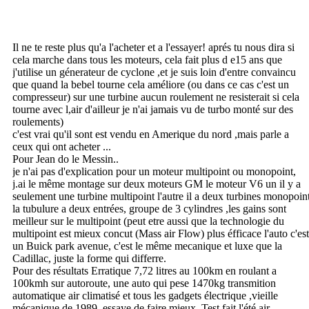
Il ne te reste plus qu'a l'acheter et a l'essayer! aprés tu nous dira si
cela marche dans tous les moteurs, cela fait plus d e15 ans que
j'utilise un génerateur de cyclone ,et je suis loin d'entre convaincu
que quand la bebel tourne cela améliore (ou dans ce cas c'est un
compresseur) sur une turbine aucun roulement ne resisterait si cela
tourne avec l,air d'ailleur je n'ai jamais vu de turbo monté sur des
roulements)
c'est vrai qu'il sont est vendu en Amerique du nord ,mais parle a
ceux qui ont acheter ...
Pour Jean do le Messin..
je n'ai pas d'explication pour un moteur multipoint ou monopoint,
j.ai le même montage sur deux moteurs GM le moteur V6 un il y a
seulement une turbine multipoint l'autre il a deux turbines monopoin
la tubulure a deux entrées, groupe de 3 cylindres ,les gains sont
meilleur sur le multipoint (peut etre aussi que la technologie du
multipoint est mieux concut (Mass air Flow) plus éfficace l'auto c'est
un Buick park avenue, c'est le même mecanique et luxe que la
Cadillac, juste la forme qui differre.
Pour des résultats Erratique 7,72 litres au 100km en roulant a
100kmh sur autoroute, une auto qui pese 1470kg transmition
automatique air climatisé et tous les gadgets électrique ,vieille
mécanique de 1989, essaye de faire mieux. Test fait l'été air