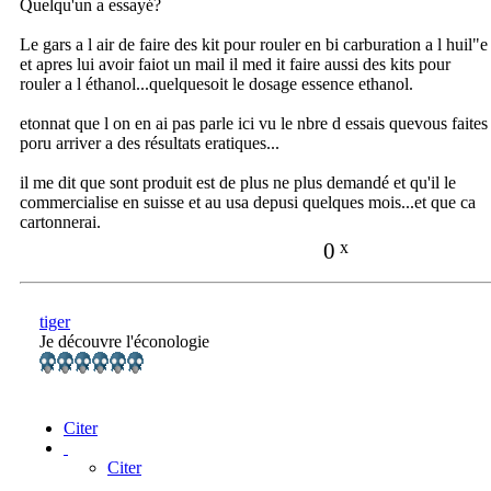
Quelqu'un a essayé?
Le gars a l air de faire des kit pour rouler en bi carburation a l huil"e
et apres lui avoir faiot un mail il med it faire aussi des kits pour
rouler a l éthanol...quelquesoit le dosage essence ethanol.
etonnat que l on en ai pas parle ici vu le nbre d essais quevous faites
poru arriver a des résultats eratiques...
il me dit que sont produit est de plus ne plus demandé et qu'il le
commercialise en suisse et au usa depusi quelques mois...et que ca
cartonnerai.
0
x
tiger
Je découvre l'éconologie
Citer
Citer