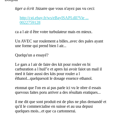
tiger a écrit :
bizarre que vous n'ayez pas vu ceci:
http://cgi.ebay.fr/ws/eBayISAPI.dll?Vie ...
0022759128
ca a l air d être votre turbulateur mais en mieux.
Un AVEC sur roulement a billes..avec des pales ayant
une forme qui prend bien l air...
Quelqu'un a essayé?
Le gars a l air de faire des kit pour rouler en bi
carburation a l huil"e et apres lui avoir faiot un mail il
med it faire aussi des kits pour rouler a l
éthanol...quelquesoit le dosage essence ethanol.
etonnat que l'on en ai pas parle ici vu le nbre d essais
quevous faites poru arriver a des résultats eratiques...
il me dit que sont produit est de plus ne plus demandé et
qu'il le commercialise en suisse et au usa depusi
quelques mois...et que ca cartonnerai.