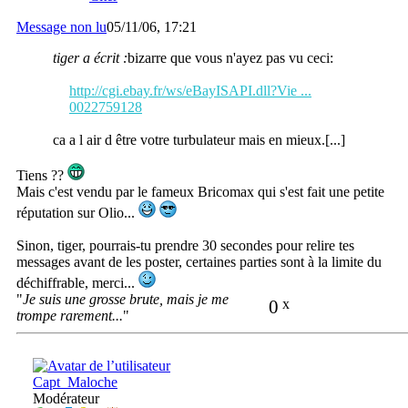
Message non lu
05/11/06, 17:21
tiger a écrit :
bizarre que vous n'ayez pas vu ceci:
http://cgi.ebay.fr/ws/eBayISAPI.dll?Vie ...
0022759128
ca a l air d être votre turbulateur mais en mieux.[...]
Tiens ??
Mais c'est vendu par le fameux Bricomax qui s'est fait une petite
réputation sur Olio...
Sinon, tiger, pourrais-tu prendre 30 secondes pour relire tes
messages avant de les poster, certaines parties sont à la limite du
déchiffrable, merci...
"
Je suis une grosse brute, mais je me
0
x
trompe rarement...
"
Capt_Maloche
Modérateur