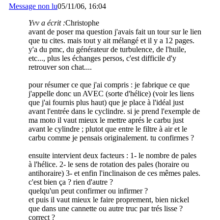
Message non lu
05/11/06, 16:04
Yvv a écrit :
Christophe
avant de poser ma question j'avais fait un tour sur le lien
que tu cites. mais tout y ait mélangé et il y a 12 pages.
y'a du pmc, du générateur de turbulence, de l'huile,
etc..., plus les échanges persos, c'est difficile d'y
retrouver son chat....
pour résumer ce que j'ai compris : je fabrique ce que
j'appelle donc un AVEC (sorte d'hélice) (voir les liens
que j'ai fournis plus haut) que je place à l'idéal just
avant l'entrée dans le cyclindre. si je prend l'exemple de
ma moto il vaut mieux le mettre aprés le carbu just
avant le cylindre ; plutot que entre le filtre à air et le
carbu comme je pensais originalement. tu confirmes ?
ensuite intervient deux facteurs : 1- le nombre de pales
à l'hélice. 2- le sens de rotation des pales (horaire ou
antihoraire) 3- et enfin l'inclinaison de ces mêmes pales.
c'est bien ça ? rien d'autre ?
quelqu'un peut confirmer ou infirmer ?
et puis il vaut mieux le faire proprement, bien nickel
que dans une cannette ou autre truc par trés lisse ?
correct ?