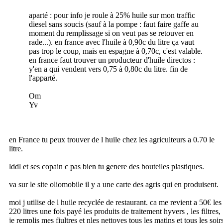
aparté : pour info je roule à 25% huile sur mon traffic
diesel sans soucis (sauf à la pompe : faut faire gaffe au
moment du remplissage si on veut pas se retouver en
rade...). en france avec l'huile à 0,90c du litre ça vaut
pas trop le coup, mais en espagne à 0,70c, c'est valable.
en france faut trouver un producteur d'huile directos :
y'en a qui vendent vers 0,75 à 0,80c du litre. fin de
l'apparté.
Om
Yv
en France tu peux trouver de l huile chez les agriculteurs a 0.70 le
litre.
lddl et ses copain c pas bien tu genere des bouteiles plastiques.
va sur le site oliomobile il y a une carte des agris qui en produisent.
moi j utilise de l huile recyclée de restaurant. ca me revient a 50€ les
220 litres une fois payé les produits de traitement hyvers , les filtres,
je remplis mes fiultres et nles nettoyes tous les matins et tous les soir