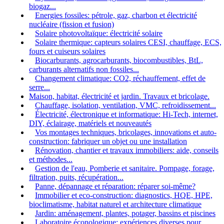
biogaz...
Energies fossiles: pétrole, gaz, charbon et électricité
nucléaire (fission et fusion)
Solaire photovoltaïque: électricité solaire
Solaire thermique: capteurs solaires CESI, chauffage, ECS,
fours et cuiseurs solaires
Biocarburants, agrocarburants, biocombustibles, BtL,
carburants alternatifs non fossiles...
Changement climatique: CO2, réchauffement, effet de
serre...
Maison, habitat, électricité et jardin. Travaux et bricolage.
Chauffage, isolation, ventilation, VMC, refroidissement...
Électricité, électronique et informatique: Hi-Tech, internet,
DIY, éclairage, matériels et nouveautés
Vos montages techniques, bricolages, innovations et auto-
construction: fabriquer un objet ou une installation
Rénovation, chantier et travaux immobiliers: aide, conseils
et méthodes...
Gestion de l'eau, Pomberie et sanitaire. Pompage, forage,
filtration, puits, récupération...
Panne, dépannage et réparation: réparer soi-même?
Immobilier et eco-construction: diagnostics, HQE, HPE,
bioclimatisme, habitat naturel et architecture climatique
Jardin: aménagement, plantes, potager, bassins et piscines
Laboratoire éconologique: expériences diverses pour