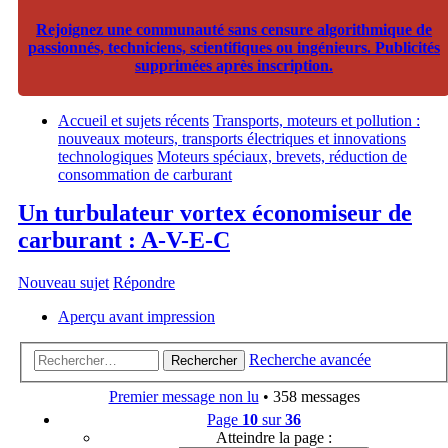
Rejoignez une communauté sans censure algorithmique de
passionnés, techniciens, scientifiques ou ingénieurs. Publicités
supprimées après inscription.
Accueil et sujets récents
Transports, moteurs et pollution :
nouveaux moteurs, transports électriques et innovations
technologiques
Moteurs spéciaux, brevets, réduction de
consommation de carburant
Un turbulateur vortex économiseur de
carburant : A-V-E-C
Nouveau sujet
Répondre
Aperçu avant impression
Recherche avancée
Rechercher
Premier message non lu
• 358 messages
Page
10
sur
36
Atteindre la page :