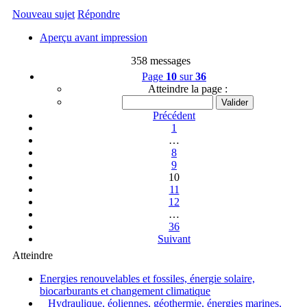
Nouveau sujet
Répondre
Aperçu avant impression
358 messages
Page
10
sur
36
Atteindre la page :
Précédent
1
…
8
9
10
11
12
…
36
Suivant
Atteindre
Energies renouvelables et fossiles, énergie solaire,
biocarburants et changement climatique
Hydraulique, éoliennes, géothermie, énergies marines,