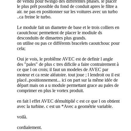
de vendu pour twingo des différentes phases. le placer
le plus prêt possible du fond de conduit apres le filtre a
air. ne pas en positionner sur les voitures avec un turbo
..ca freine le turbo.
Le module fait un diametre de base et le trois colliers en
caoutchouc permettent de placer le modiule ds
desconduits de dimaetres plus grands.
on utilise ou pas ce différents bracelets caoutchouc pour
cela;
Oui je vois, le problême AVEC est de definir l angle
des "pales" de plus c tres dificile a faire contrairement à
ce que l on crois; il faut un modeles de AVEC par
moteur et ca reste aléatoire. tout joue ; l lendroit ou il est
placé..positionnement... ici on part sur la même idée de
départ mais on a u module permettant grace au pales de
comprimer en plus le vortex produit.
en fait l effet AVEC démultiplié c est ce que l on obtient
avec la turbine. c est un *Avec a geométrie variable.
voilà.
cordialement.