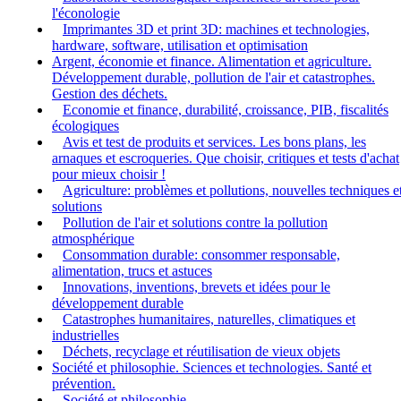
l'éconologie
Imprimantes 3D et print 3D: machines et technologies,
hardware, software, utilisation et optimisation
Argent, économie et finance. Alimentation et agriculture.
Développement durable, pollution de l'air et catastrophes.
Gestion des déchets.
Economie et finance, durabilité, croissance, PIB, fiscalités
écologiques
Avis et test de produits et services. Les bons plans, les
arnaques et escroqueries. Que choisir, critiques et tests d'achat
pour mieux choisir !
Agriculture: problèmes et pollutions, nouvelles techniques e
solutions
Pollution de l'air et solutions contre la pollution
atmosphérique
Consommation durable: consommer responsable,
alimentation, trucs et astuces
Innovations, inventions, brevets et idées pour le
développement durable
Catastrophes humanitaires, naturelles, climatiques et
industrielles
Déchets, recyclage et réutilisation de vieux objets
Société et philosophie. Sciences et technologies. Santé et
prévention.
Société et philosophie