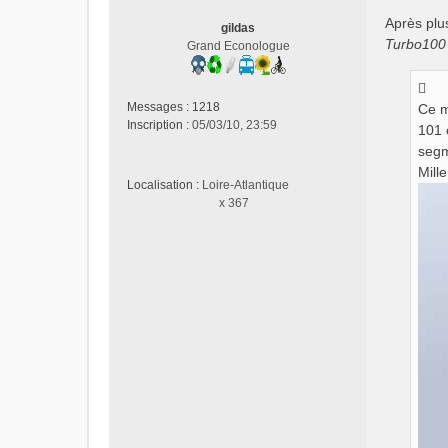
s
Après plu
a
gildas
Turbo100
g
Grand Econologue
e
n
o
Messages :
1218
Ce m
n
Inscription :
05/03/10, 23:59
101 
l
segm
u
Mille
Localisation :
Loire-Atlantique
x 367