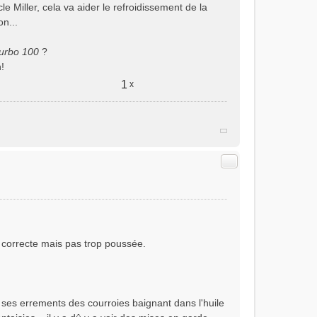
e Miller, cela va aider le refroidissement de la
on...
urbo 100
?
!
1
x
Citer
t correcte mais pas trop poussée.
 ses errements des courroies baignant dans l'huile