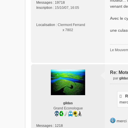
moteur... 
l
Messages :
19718
venant de
u
Inscription :
15/10/07, 16:05
Avec le cy
Localisation :
Clermont Ferrand
x 7802
une culas
Le Mouveme
Re: Mote
par
gilda
M
e
s
R
s
merc
a
gildas
g
Grand Econologue
e
n
merci 
o
Messages :
1218