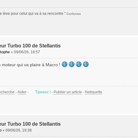
se lève pour celui qui va à sa rencontre "
Confucius
ur Turbo 100 de Stellantis
stophe
»
09/06/26, 18:57
 moteur qui va plaire à Macro !
echerche
-
Aider
-
Tipeeez !
-
Publier un article
-
Netiquette
ur Turbo 100 de Stellantis
o
»
09/06/26, 19:38