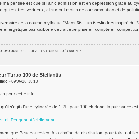
 ma pensée est que si l'air d'admission est en dépression grace au cycl
e qui est très vertueux, et surtout moins de consommation et de polluti
niversaire de la course mythique "Mans 66" , un 6 cylindres inspiré du
T
té énergétique bas carbone devrait etre prise en compte en compétition
se lève pour celui qui va à sa rencontre "
Confucius
ur Turbo 100 de Stellantis
undo
»
09/06/26, 18:13
as pour cette info.
qu'il s'agit d'une cylindrée de 1.2L, pour 100 ch donc, la puissance es
n dit Peugeot officiellement
ent que Peugeot revient à la chaîne de distribution, pour faire oublier