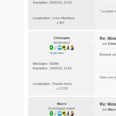
n
Inscription :
05/03/10, 23:59
l
u
" Le soleil 
Localisation :
Loire-Atlantique
x 367
Christophe
Re: Mote
Modérateur
par
Chri
M
e
Encore un
s
s
Messages :
82086
a
Inscription :
10/02/03, 14:06
g
e
Faire une
r
n
Localisation :
Planète Serre
o
x 12702
n
l
u
Macro
Re: Mote
Econologue expert
par
Macr
M