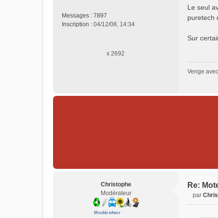
e
Le seul av
s
Messages :
7897
puretech d
s
Inscription :
04/12/08, 14:34
a
Sur certai
g
e
x 2692
n
o
Venge avec 
n
l
u
Christophe
Re: Mote
Modérateur
par
Chri
M
e