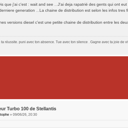
is que j'ai c'est : wait and see ...J'ai deja rapatrié des gents qui ont eu
erniere generation ...La chaine de distribution est selon les infos tres fi
nes versions diesel c'est une petite chaine de distribution entre les d
ta réussite. puni avec ton absence. Tue avec ton silence . Gagne avec ta joie de vi
ur Turbo 100 de Stellantis
stophe
»
09/06/26, 20:30