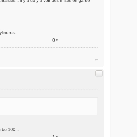
ntaisies... il y a dû y a voir des mises en garde
ylindres.
0
x
Citer
rbo 100...