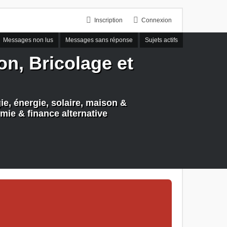
Inscription
Connexion
Messages non lus
Messages sans réponse
Sujets actifs
n, Bricolage et
e, énergie, solaire, maison &
mie & finance alternative