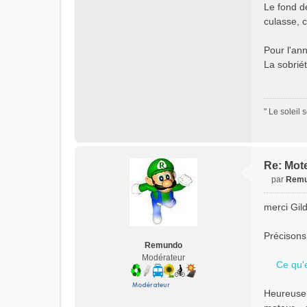
Le fond de
culasse, c
Pour l'an
La sobrié
" Le soleil 
Re: Mote
par
Rem
M
e
merci Gild
s
s
Précisons 
a
Remundo
g
Modérateur
e
Ce qu'e
n
o
Heureusem
n