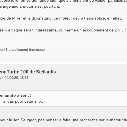
quelle folie, on se demande bien quels crétins ont pu valider pareilles fa
s ingénieurs motoristes, pourtant.
cle de Miller et le downsizing, ce moteur devrait être sobre, en effet,
se 6 en ligne serait intéressante, ou même un accouplement de 2 x 3 c
nt Naturellement Energique !
ur Turbo 100 de Stellantis
s
»
09/06/26, 18:31
emundo a écrit :
i Gildas pour cette info..
pour le lien Peugeot, pas penser a faire une recherche sur le moteur tu