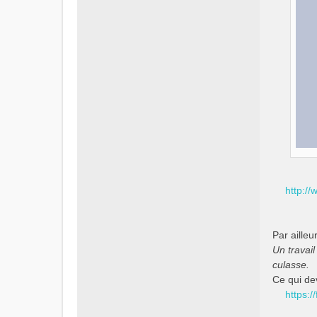
http:/
Par ailleu
Un travai
culasse.
Ce qui dev
https:/