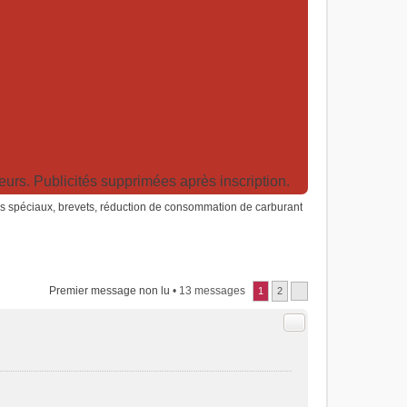
rs. Publicités supprimées après inscription.
s spéciaux, brevets, réduction de consommation de carburant
Premier message non lu
• 13 messages
1
2
Citer