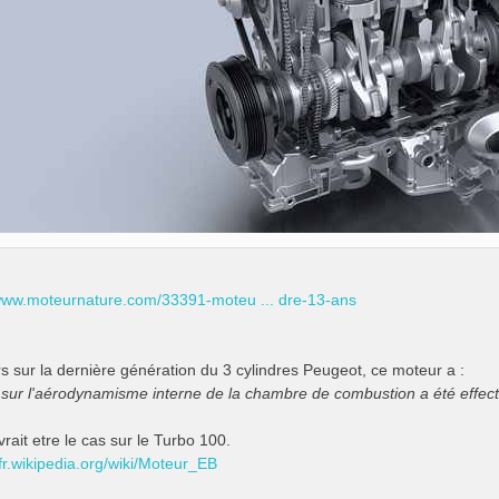
/www.moteurnature.com/33391-moteu ... dre-13-ans
rs sur la dernière génération du 3 cylindres Peugeot, ce moteur a :
l sur l'aérodynamisme interne de la chambre de combustion a été effectu
rait etre le cas sur le Turbo 100.
/fr.wikipedia.org/wiki/Moteur_EB