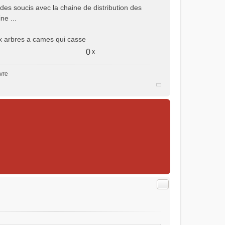
t des soucis avec la chaine de distribution des
ne ...
eux arbres a cames qui casse
0
x
vre
Citer