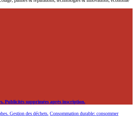
ricolage, pannes & réparations, technologies & innovations, économie
. Publicités supprimées après inscription.
phes. Gestion des déchets.
Consommation durable: consommer