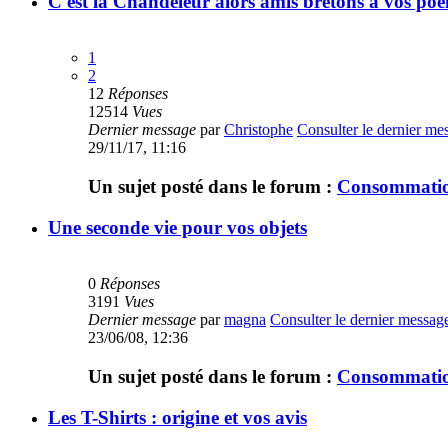
C'est la Chandeleur alors amis bretons à vos poêle
1
2
12
Réponses
12514
Vues
Dernier message
par
Christophe
Consulter le dernier me
29/11/17, 11:16
Un sujet posté dans le forum :
Consommation
Une seconde vie pour vos objets
0
Réponses
3191
Vues
Dernier message
par
magna
Consulter le dernier messag
23/06/08, 12:36
Un sujet posté dans le forum :
Consommation
Les T-Shirts : origine et vos avis