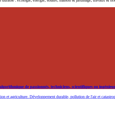
 durable : écologie, énergie, solaire, maison & jardinage, travaux & b
orithmique de passionnés, techniciens, scientifiques ou ingénieurs
on et agriculture. Développement durable, pollution de l'air et catastro