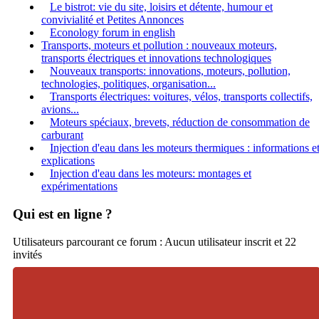
Le bistrot: vie du site, loisirs et détente, humour et
convivialité et Petites Annonces
Econology forum in english
Transports, moteurs et pollution : nouveaux moteurs,
transports électriques et innovations technologiques
Nouveaux transports: innovations, moteurs, pollution,
technologies, politiques, organisation...
Transports électriques: voitures, vélos, transports collectifs,
avions...
Moteurs spéciaux, brevets, réduction de consommation de
carburant
Injection d'eau dans les moteurs thermiques : informations e
explications
Injection d'eau dans les moteurs: montages et
expérimentations
Qui est en ligne ?
Utilisateurs parcourant ce forum : Aucun utilisateur inscrit et 22
invités