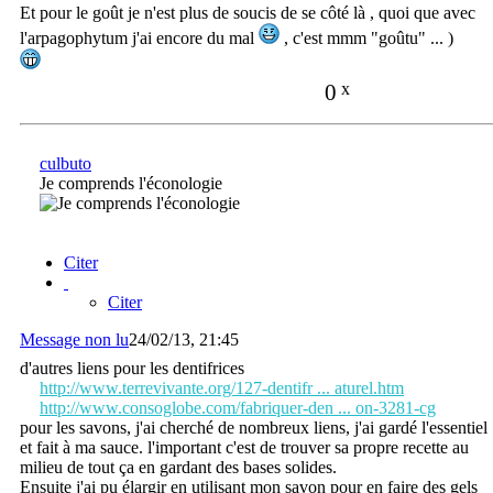
Et pour le goût je n'est plus de soucis de se côté là , quoi que avec
l'arpagophytum j'ai encore du mal
, c'est mmm "goûtu" ... )
0
x
culbuto
Je comprends l'éconologie
Citer
Citer
Message non lu
24/02/13, 21:45
d'autres liens pour les dentifrices
http://www.terrevivante.org/127-dentifr ... aturel.htm
http://www.consoglobe.com/fabriquer-den ... on-3281-cg
pour les savons, j'ai cherché de nombreux liens, j'ai gardé l'essentiel
et fait à ma sauce. l'important c'est de trouver sa propre recette au
milieu de tout ça en gardant des bases solides.
Ensuite j'ai pu élargir en utilisant mon savon pour en faire des gels