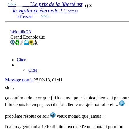
"Le prix de la liberté est
>>>
___
—
0
x
la vigilance éternelle"
!
[
Thomas
]
___
>>>
______________________________
Jefferson
bidouille23
Grand Econologue
Citer
Citer
Message non lu
25/02/13, 01:41
slut ,
ça confirme donc ce que j'ai lue aussi pour le bica , ben tant pis pour
bibi depuis le temps , ceci dis j'ai alterné malgré moi lol bref ...
problème résolus ce soir
vieux motard que jamais ...
l'eau oxygéné oui a 1 /10 dilution avec de l'eau ... autant pour moi