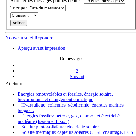
Afficher les messages publiés depuis :
Trier par
Nouveau sujet
Répondre
Aperçu avant impression
16 messages
1
2
Suivant
Atteindre
Energies renouvelables et fossiles, énergie solaire,
biocarburants et changement climatique
Hydraulique, éoliennes, géothermie, énergies marines,
biogaz...
Energies fossiles: pétrole, gaz, charbon et électricité
nucléaire (fission et fusion)
Solaire photovoltaïque: électricité solaire
Solaire thermique: capteurs solaires CESI, chauffage, ECS,