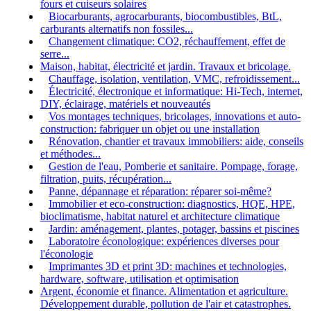
fours et cuiseurs solaires
Biocarburants, agrocarburants, biocombustibles, BtL,
carburants alternatifs non fossiles...
Changement climatique: CO2, réchauffement, effet de
serre...
Maison, habitat, électricité et jardin. Travaux et bricolage.
Chauffage, isolation, ventilation, VMC, refroidissement...
Électricité, électronique et informatique: Hi-Tech, internet,
DIY, éclairage, matériels et nouveautés
Vos montages techniques, bricolages, innovations et auto-
construction: fabriquer un objet ou une installation
Rénovation, chantier et travaux immobiliers: aide, conseils
et méthodes...
Gestion de l'eau, Pomberie et sanitaire. Pompage, forage,
filtration, puits, récupération...
Panne, dépannage et réparation: réparer soi-même?
Immobilier et eco-construction: diagnostics, HQE, HPE,
bioclimatisme, habitat naturel et architecture climatique
Jardin: aménagement, plantes, potager, bassins et piscines
Laboratoire éconologique: expériences diverses pour
l'éconologie
Imprimantes 3D et print 3D: machines et technologies,
hardware, software, utilisation et optimisation
Argent, économie et finance. Alimentation et agriculture.
Développement durable, pollution de l'air et catastrophes.