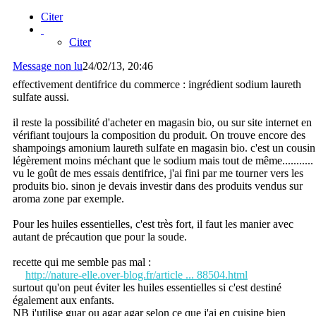
Citer
Citer
Message non lu
24/02/13, 20:46
effectivement dentifrice du commerce : ingrédient sodium laureth
sulfate aussi.
il reste la possibilité d'acheter en magasin bio, ou sur site internet en
vérifiant toujours la composition du produit. On trouve encore des
shampoings amonium laureth sulfate en magasin bio. c'est un cousin
légèrement moins méchant que le sodium mais tout de même...........
vu le goût de mes essais dentifrice, j'ai fini par me tourner vers les
produits bio. sinon je devais investir dans des produits vendus sur
aroma zone par exemple.
Pour les huiles essentielles, c'est très fort, il faut les manier avec
autant de précaution que pour la soude.
recette qui me semble pas mal :
http://nature-elle.over-blog.fr/article ... 88504.html
surtout qu'on peut éviter les huiles essentielles si c'est destiné
également aux enfants.
NB j'utilise guar ou agar agar selon ce que j'ai en cuisine bien