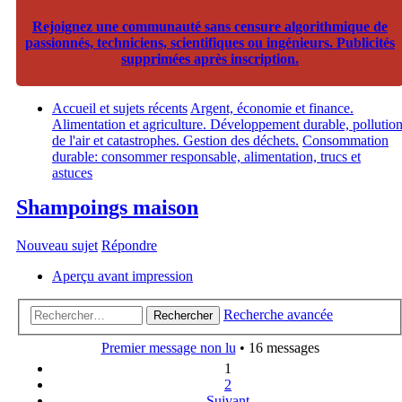
Rejoignez une communauté sans censure algorithmique de
passionnés, techniciens, scientifiques ou ingénieurs. Publicités
supprimées après inscription.
Accueil et sujets récents
Argent, économie et finance.
Alimentation et agriculture. Développement durable, pollutio
de l'air et catastrophes. Gestion des déchets.
Consommation
durable: consommer responsable, alimentation, trucs et
astuces
Shampoings maison
Nouveau sujet
Répondre
Aperçu avant impression
Recherche avancée
Rechercher
Premier message non lu
• 16 messages
1
2
Suivant