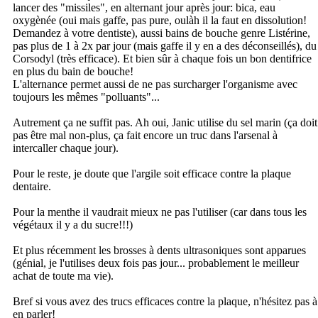
lancer des "missiles", en alternant jour après jour: bica, eau
oxygènée (oui mais gaffe, pas pure, oulàh il la faut en dissolution!
Demandez à votre dentiste), aussi bains de bouche genre Listérine,
pas plus de 1 à 2x par jour (mais gaffe il y en a des déconseillés), du
Corsodyl (très efficace). Et bien sûr à chaque fois un bon dentifrice
en plus du bain de bouche!
L'alternance permet aussi de ne pas surcharger l'organisme avec
toujours les mêmes "polluants"...
Autrement ça ne suffit pas. Ah oui, Janic utilise du sel marin (ça doit
pas être mal non-plus, ça fait encore un truc dans l'arsenal à
intercaller chaque jour).
Pour le reste, je doute que l'argile soit efficace contre la plaque
dentaire.
Pour la menthe il vaudrait mieux ne pas l'utiliser (car dans tous les
végétaux il y a du sucre!!!)
Et plus récemment les brosses à dents ultrasoniques sont apparues
(génial, je l'utilises deux fois pas jour... probablement le meilleur
achat de toute ma vie).
Bref si vous avez des trucs efficaces contre la plaque, n'hésitez pas à
en parler!