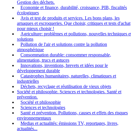
Gestion des déchets.
Economie et finance, durabilité, croissance, PIB, fiscalités
écologiques
Avis et test de produits et services. Les bons plans, les
arnaques et escroqueries. Que choisir, critiques et tests d'achat
pour mieux choisir !
Agriculture: problèmes et pollutions, nouvelles techniques e
solutions
Pollution de l'air et solutions contre la pollution
atmosphérique
Consommation durable: consommer responsable,
alimentation, trucs et astuces
Innovations, inventions, brevets et idées pour le
développement durable
Catastrophes humanitaires, naturelles, climatiques et
industrielles
Déchets, recyclage et réutilisation de vieux objets
Société et philosophie. Sciences et technologies. Santé et
prévention.
Société et philosophie
Sciences et technologies
Santé et prévention. Pollutions, causes et effets des risques
environnementaux
Medias et actualités: émissions TV, reportages, livres,
actualités...