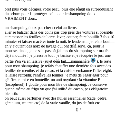
bref plus vous décapez votre peau, plus elle réagit en surproduisant
du sebum pour la protéger. solution : le shampoing doux.
VRAIMENT doux.
un shampoing doux pas cher : celui au lierre.
aller se balader dans des coins pas trop près des voitures si possible
et ramasser les feuilles de lierre. laver, couper, faire bouillir 3 fois 10
minutes et laisser macérer toute la nuit. le lendemain je refais bouillir
en y ajoutant des noix de lavage qui ont déjà servi. ça, pour la
mousse. sinon, je ne sais pas où j'ai mis du shampoing sur ma tête
déjà mouillée ! je presse le tout, je tamise et je récupère le jus. une
partie s'en va en lessive (sujet déjà fait.....nanananère
), le reste
pour mon shampoing. je refais chauffer une dernière fois avec des
feuilles de menthe, et du cacao. et la cuisine embaume l'after eight.
je laisse refroidir, j'enlève les feuilles, je mets de l'agar agar pour
gélifier. et mise en bouteille. un anti oxydant : la vitamine E
(tocophérol) 1 goutte pour mon litre de shampoing. Je conserve
quand même au frigo vu que j'ai utilisé du cacao, pas obligatoire
bien sûr.
on peut aussi parfumer avec des huiles essentielles (cade, cèdre,
géranium, tea tree etc) de la vraie vanille, du jus de fruit etc.
0
x