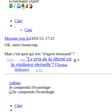
Econologue expert
Citer
Citer
Message non lu
24/02/13, 17:23
OK, merci beaucoup.
Mais c'est quoi qui sert
"d'agent moussant"?
"Le prix de la liberté est
>>>
___
—
0
x
la vigilance éternelle"
!
[
Thomas
]
___
>>>
______________________________
Jefferson
culbuto
Je comprends l'éconologie
Citer