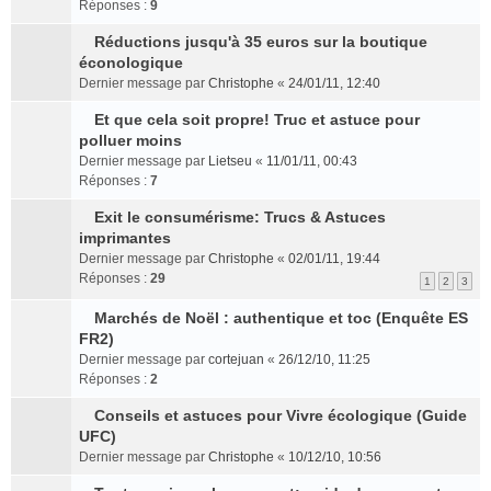
e
s
o
Réponses :
l
9
s
n
e
s
m
a
n
e
r
t
r
u
e
Réductions jusqu'à 35 euros sur la boutique
g
l
p
é
l
C
l
s
éconologique
e
u
l
c
e
o
t
s
n
l
Dernier message par
Christophe
«
24/01/11, 12:40
u
e
m
n
e
a
o
e
s
n
e
s
r
g
Et que cela soit propre! Truc et astuce pour
n
p
r
t
C
s
u
l
e
polluer moins
l
l
é
o
s
l
e
n
u
Dernier message par
u
Lietseu
«
11/01/11, 00:43
c
n
a
t
m
o
l
Réponses :
s
7
e
s
g
e
e
n
e
r
n
u
e
r
s
Exit le consumérisme: Trucs & Astuces
l
p
é
t
C
l
n
l
s
imprimantes
u
l
c
o
t
o
e
a
l
Dernier message par
u
Christophe
«
02/01/11, 19:44
e
n
e
n
m
g
e
Réponses :
s
29
n
1
2
3
s
r
l
e
e
p
r
t
u
l
u
s
n
l
Marchés de Noël : authentique et toc (Enquête ES
é
l
e
l
s
C
o
u
FR2)
c
t
m
e
a
o
n
s
e
Dernier message par
cortejuan
«
26/12/10, 11:25
e
e
p
g
n
l
r
n
Réponses :
2
r
s
l
e
s
u
é
t
l
s
u
n
u
l
c
Conseils et astuces pour Vivre écologique (Guide
e
a
C
s
o
l
e
e
UFC)
m
g
o
r
n
t
p
n
Dernier message par
Christophe
«
10/12/10, 10:56
e
e
n
é
l
e
l
t
s
n
s