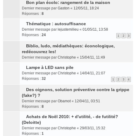
e
g
r
l
s
o
s
n
Bon plan écolo: rangement de la maison
s
e
l
C
e
r
n
u
t
Dernier message par
Gaston
«
12/05/11, 18:24
s
n
e
o
p
é
l
l
Réponses :
8
a
o
m
n
l
c
u
t
g
n
e
s
u
Thématique : autosuffisance
e
l
e
C
e
l
s
u
s
n
e
r
Dernier message par
lejustemilieu
«
01/05/11, 13:58
o
n
u
s
l
r
t
p
l
Réponses :
24
1
2
3
n
o
l
a
t
é
l
e
s
n
e
g
e
c
u
m
Biblio, ludo, médiathèques: éconologique,
u
l
C
p
e
r
e
s
e
redécouvrez les!
l
u
o
l
n
l
n
r
s
Dernier message par
Christophe
«
15/04/11, 11:49
t
l
n
u
o
e
t
é
s
e
e
s
s
n
m
Lampe à LED sans pile
c
a
r
C
p
u
r
l
e
e
g
Dernier message par
Christophe
«
14/04/11, 21:07
l
o
l
l
é
u
s
n
e
Réponses :
32
1
2
3
4
e
n
u
t
c
l
s
t
n
m
s
s
e
e
e
a
o
Des oignons, solution préventive contre la grippe
e
u
r
r
C
n
p
g
n
(fake?) ?
s
l
é
l
o
t
l
e
l
Dernier message par
Obamot
«
12/04/11, 03:51
s
t
c
e
n
u
n
u
Réponses :
8
a
e
e
m
s
s
o
l
g
r
n
e
u
r
n
Achats de Noël 2010: + d'utilité, - de futilité?
e
e
l
C
t
s
l
é
l
(Deloitte)
p
n
e
o
s
t
c
u
l
Dernier message par
Christophe
«
29/03/11, 15:32
o
m
n
a
e
e
l
u
Réponses :
1