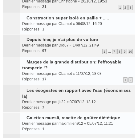
u
Dernier message par
Christophe
«
26/10/12, 19:53
n
l
Réponses :
21
1
2
3
s
t
u
e
Construction super isolé en paille + .....
l
r
C
Dernier message par
Obamot
«
06/08/12, 16:20
t
l
o
Réponses :
3
e
e
n
r
m
s
Depuis hier, je n'ai plus de voiture
l
C
e
u
Dernier message par
Did67
«
14/07/12, 21:49
e
o
s
l
Réponses :
97
1
…
7
8
9
10
m
n
s
t
e
s
a
e
Marges de la grande distribution: l'effroyable
s
u
C
g
r
tromperie !?
s
l
o
e
l
Dernier message par
Obamot
«
11/07/12, 18:03
a
t
n
n
e
Réponses :
17
1
2
g
e
s
o
m
e
r
u
n
e
Les écogestes en rapport avec l'eau (économisez
n
l
l
l
s
C
la)
o
e
t
u
s
o
Dernier message par
jlt22
«
07/07/12, 13:12
n
m
e
l
a
n
Réponses :
7
l
e
r
e
g
s
u
s
l
p
e
u
Galettes muesli, recette de goûter diététique
l
s
e
l
n
C
l
Dernier message par
maximilien912
«
05/07/12, 11:21
e
a
m
u
o
o
t
Réponses :
1
p
g
e
s
n
n
e