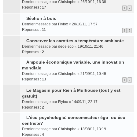
e
o
a
t
s
o
m
n
Dernier message par
Christophe
«
26/10/11, 16:38
p
n
g
e
r
n
e
t
Réponses :
17
1
2
l
s
e
r
é
l
s
u
u
n
l
c
u
s
Séchoir à bois
s
l
o
e
e
l
a
C
Dernier message par
Flytox
«
20/10/11, 17:57
r
t
n
m
n
e
g
o
Réponses :
11
1
2
é
e
l
e
t
p
e
n
c
r
u
s
l
n
s
Conserver les carottes a température ambiante
e
l
l
s
u
o
u
C
Dernier message par
dedeleco
«
19/10/11, 21:46
n
e
e
a
s
n
l
o
Réponses :
2
t
m
p
g
r
l
t
n
e
l
e
é
u
e
s
Ampoule économique variable, une innovation
s
u
n
C
c
l
r
u
mondiale
s
s
o
o
e
e
l
l
Dernier message par
Christophe
«
21/09/11, 10:49
a
r
n
n
n
p
e
t
Réponses :
13
1
2
g
é
l
s
t
l
m
e
e
c
u
u
u
e
r
Le Magasin pour Rien à Mulhouse (tout y est
n
e
l
l
s
s
l
C
gratuit)
o
n
e
t
r
s
e
o
Dernier message par
Flytox
«
14/09/11, 22:17
n
t
p
e
é
a
m
n
Réponses :
2
l
l
r
c
g
e
s
u
u
l
e
e
s
u
L'éco-psychologie: consommateur égo- ou éco-
l
s
e
n
n
C
s
l
centriste?
e
r
m
t
o
o
a
t
Dernier message par
Christophe
«
18/08/11, 13:19
p
é
e
n
n
g
e
Réponses :
4