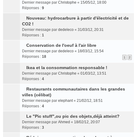
e
l
o
s
l
s
o
n
Dernier message par
Christophe
«
15/05/12, 18:00
p
e
n
a
t
r
n
t
Réponses :
9
l
m
s
g
e
é
l
u
e
u
e
r
c
u
Nouveau: hydrocarbure à partir d'électricité et de
C
s
s
l
n
l
e
l
CO2 !
o
r
s
t
o
e
n
e
Dernier message par
dedeleco
«
31/03/12, 20:31
n
é
a
e
n
m
t
p
Réponses :
1
s
c
g
r
l
e
l
u
e
e
l
u
s
Conservation de l'oeuf à l'air libre
u
C
l
n
n
e
l
s
s
Dernier message par
dedeleco
«
18/03/12, 15:54
o
t
t
o
m
e
a
r
Réponses :
18
1
2
n
e
n
e
p
g
é
s
r
l
s
l
e
c
Ikea et la consommation responsable !
u
l
C
u
s
u
n
e
Dernier message par
Christophe
«
01/03/12, 13:51
l
e
o
l
a
s
o
n
Réponses :
4
t
m
n
e
g
r
n
t
e
e
s
p
e
Restaurants communautaires dans les grandes
é
l
C
r
s
u
l
n
villes (célibat)
c
u
o
l
s
l
u
o
e
l
Dernier message par
elephant
«
21/02/12, 18:51
n
e
a
t
s
n
n
e
Réponses :
4
s
m
g
e
r
l
t
p
u
e
e
r
Le "Pic stuff",ou pic des objets,déjà atteint?
é
u
l
C
l
s
n
l
c
l
Dernier message par
u
Ahmed
«
18/02/12, 20:07
o
t
s
o
e
e
e
Réponses :
s
3
n
e
a
n
m
n
p
r