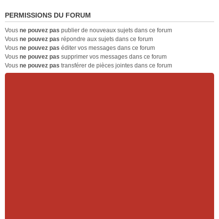
s
e
u
p
r
n
PERMISSIONS DU FORUM
l
l
é
t
e
u
c
Vous
ne pouvez pas
publier de nouveaux sujets dans ce forum
p
s
e
Vous
ne pouvez pas
répondre aux sujets dans ce forum
l
r
n
Vous
ne pouvez pas
éditer vos messages dans ce forum
u
é
t
Vous
ne pouvez pas
supprimer vos messages dans ce forum
s
c
Vous
ne pouvez pas
transférer de pièces jointes dans ce forum
r
e
é
n
c
t
e
n
t