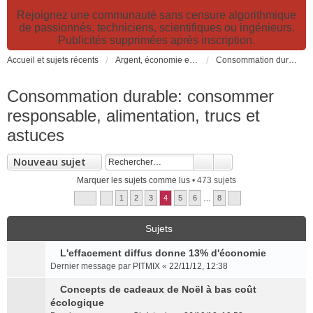
Rejoignez une communauté sans censure algorithmique
de passionnés, techniciens, scientifiques ou ingénieurs.
Publicités supprimées après inscription.
Accueil et sujets récents
Argent, économie et finance. Alimentation et agriculture. Développement durable, pollution de l'air et catastrophes. Gestion des déchets.
Consommation durable: consommer responsable, alimentation, trucs et astuces
Consommation durable: consommer
responsable, alimentation, trucs et
astuces
Nouveau sujet
Marquer les sujets comme lus
• 473 sujets
1
2
3
4
5
6
…
8
Sujets
L'effacement diffus donne 13% d'économie
C
Dernier message par
PITMIX
«
22/11/12, 12:38
o
n
Concepts de cadeaux de Noël à bas coût
C
s
écologique
o