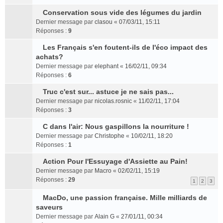
n
e
s
g
r
n
e
s
l
s
u
e
l
t
p
Conservation sous vide des légumes du jardin
r
C
u
s
l
n
e
l
Dernier message par
é
clasou
«
07/03/11, 15:11
o
l
a
t
o
m
u
Réponses :
c
9
n
e
g
e
n
e
s
e
s
p
e
r
Les Français s'en foutent-ils de l'éco impact des
l
s
r
n
C
u
l
n
l
achats?
u
s
é
t
o
l
u
o
e
l
a
c
Dernier message par
elephant
«
16/02/11, 09:34
n
t
s
n
m
e
g
e
Réponses :
6
s
e
r
l
e
p
e
n
u
r
Truc c'est sur... astuce je ne sais pas...
é
u
s
l
n
t
C
l
l
c
l
s
Dernier message par
u
o
nicolas.rosnic
«
11/02/11, 17:04
o
t
e
e
e
a
Réponses :
s
n
3
n
e
m
n
p
g
r
l
s
r
C dans l'air: Nous gaspillons la nourriture !
e
t
l
e
é
u
C
u
l
Dernier message par
s
Christophe
«
10/02/11, 18:20
u
n
c
l
o
l
e
Réponses :
s
1
s
o
e
e
n
t
m
a
r
n
n
p
s
Action Pour l'Essuyage d'Assiette au Pain!
e
e
g
é
l
t
l
C
u
r
Dernier message par
s
Macro
«
02/02/11, 15:19
e
c
u
u
o
l
l
Réponses :
s
29
n
e
l
1
2
3
s
n
t
e
a
o
n
e
r
s
e
m
MacDo, une passion française. Mille milliards de
g
n
t
p
é
u
C
r
e
saveurs
e
l
l
c
l
o
l
s
n
Dernier message par
u
Alain G
«
27/01/11, 00:34
u
e
t
n