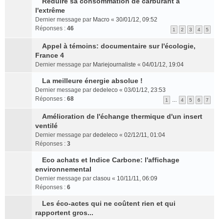
s
r
Réduire sa consommation de carburant à
g
l
e
t
l
é
C
u
l
l'extrême
e
u
s
u
c
o
l
e
n
l
s
Dernier message par
s
Macro
«
30/01/12, 09:52
e
n
t
m
o
e
a
Réponses :
r
46
n
1
2
3
4
5
s
e
e
n
p
g
é
t
u
r
s
l
l
e
Appel à témoins: documentaire sur l'écologie,
c
l
l
C
s
u
u
n
France 4
e
t
e
o
a
l
s
o
n
Dernier message par
Mariejournaliste
«
04/01/12, 19:04
e
m
n
g
e
r
n
t
r
e
s
e
p
La meilleure énergie absolue !
é
l
l
C
s
u
n
l
c
u
Dernier message par
dedeleco
«
03/01/12, 23:53
e
o
s
l
o
u
e
l
Réponses :
68
1
…
4
5
6
7
m
n
a
t
n
s
n
e
e
s
g
e
l
r
t
p
Amélioration de l'échange thermique d'un insert
s
u
e
r
C
u
é
l
ventilé
s
l
n
l
o
l
c
u
Dernier message par
dedeleco
«
02/12/11, 01:04
a
t
o
e
n
e
e
s
Réponses :
3
g
e
n
m
s
p
n
r
e
r
l
e
u
l
t
Eco achats et Indice Carbone: l'affichage
é
n
l
C
u
s
l
u
environnemental
c
o
e
o
l
s
t
s
e
Dernier message par
clasou
«
10/11/11, 06:09
n
m
n
e
a
e
r
n
Réponses :
6
l
e
s
p
g
r
é
t
u
s
u
l
e
l
c
Les éco-actes qui ne coûtent rien et qui
l
C
s
l
u
n
e
e
rapportent gros...