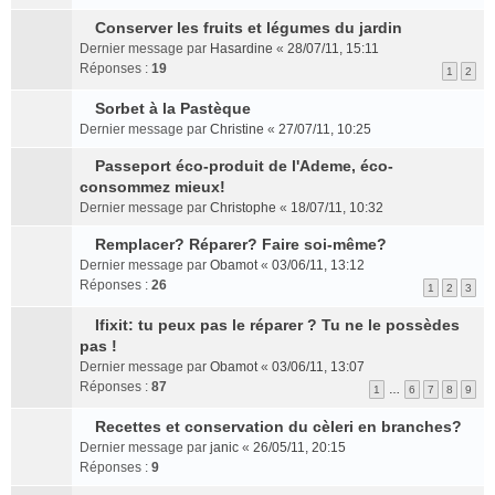
l
c
s
l
s
e
r
u
e
s
u
u
n
l
Conserver les fruits et légumes du jardin
s
n
a
C
l
l
o
e
Dernier message par
Hasardine
«
28/07/11, 15:11
r
t
g
o
e
t
n
m
Réponses :
19
1
2
é
e
n
p
e
l
e
c
n
s
l
r
u
s
Sorbet à la Pastèque
e
o
u
u
l
C
l
s
Dernier message par
Christine
«
27/07/11, 10:25
n
n
l
s
e
o
e
a
t
l
t
r
m
n
p
g
Passeport éco-produit de l'Ademe, éco-
C
u
e
é
e
s
l
e
consommez mieux!
o
l
r
c
s
u
u
n
Dernier message par
Christophe
«
18/07/11, 10:32
n
e
l
e
s
l
s
o
s
p
e
n
a
t
Remplacer? Réparer? Faire soi-même?
r
n
C
u
l
m
t
g
e
é
l
Dernier message par
Obamot
«
03/06/11, 13:12
o
l
u
e
e
r
c
u
Réponses :
26
1
2
3
n
t
s
s
n
l
e
l
s
e
r
s
o
e
n
e
Ifixit: tu peux pas le réparer ? Tu ne le possèdes
u
r
C
é
a
n
m
t
p
pas !
l
l
o
c
g
l
e
l
Dernier message par
Obamot
«
03/06/11, 13:07
t
e
n
e
e
u
s
u
Réponses :
87
1
…
6
7
8
9
e
m
s
n
n
l
s
s
r
e
u
t
o
e
a
r
Recettes et conservation du cèleri en branches?
l
s
l
n
p
g
C
é
Dernier message par
janic
«
26/05/11, 20:15
e
s
t
l
l
e
o
c
Réponses :
9
m
a
e
u
u
n
n
e