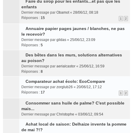
l
e
s
r
l
s
r
Faire du sirop pour les enfants...et pas que les
u
n
C
s
é
u
u
l
enfants
s
o
o
a
c
l
l
e
Dernier message par
Obamot
«
28/06/12, 08:18
r
n
n
g
e
e
t
m
Réponses :
15
1
2
é
l
s
e
n
p
e
e
c
u
u
n
t
l
r
s
Annuaire papier pages jaunes / blanches, ne pas
e
l
l
o
u
l
C
s
le recevoir?
n
e
t
n
s
e
o
a
Dernier message par
gildas
«
25/06/12, 23:09
t
p
e
l
r
m
n
g
Réponses :
5
l
r
u
é
e
s
e
u
l
l
c
s
u
n
Des bêtes dans les murs, solutions alternatives
s
e
e
C
e
s
l
o
au poison?
r
m
p
o
n
a
t
n
Dernier message par
aerialcastor
«
25/06/12, 16:59
é
e
l
n
t
g
e
l
Réponses :
8
c
s
u
s
e
r
u
e
s
s
u
n
l
l
Comparateur achat écolo: EcoCompare
n
a
C
r
l
o
e
e
Dernier message par
zorglub26
«
20/06/12, 17:12
t
g
o
é
t
n
m
p
Réponses :
17
1
2
e
n
c
e
l
e
l
n
s
e
r
u
s
u
Consommer sans huile de palme? C'est possible
o
u
n
l
C
l
s
s
mais...
n
l
t
e
o
e
a
r
Dernier message par
Christophe
«
03/06/12, 09:54
l
t
m
n
p
g
é
u
e
e
s
l
e
c
Achat local de saison: Delhaize invente la pomme
l
r
C
s
u
u
n
e
de mai ?!?