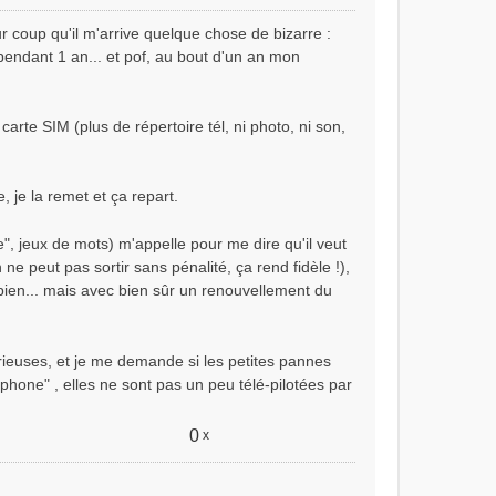
r coup qu'il m'arrive quelque chose de bizarre :
endant 1 an... et pof, au bout d'un an mon
te SIM (plus de répertoire tél, ni photo, ni son,
, je la remet et ça repart.
e", jeux de mots) m'appelle pour me dire qu'il veut
ne peut pas sortir sans pénalité, ça rend fidèle !),
bien... mais avec bien sûr un renouvellement du
urieuses, et je me demande si les petites pannes
éléphone" , elles ne sont pas un peu télé-pilotées par
0
x