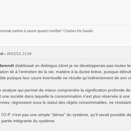
onsiste parfois à savoir quand s'arrêter" Charles De Gaulle.
ed
»
26/12/13, 21:04
Harendt
établissait un distinguo (dont je ne développerais pas toutes les
on lié à l'entretien de la vie, matière à la durée brève, puisque détruit
le puisque leur usure éventuelle ne résulte qu'indirectement de son uti
te analyse qui permet de mieux comprendre la signification profonde de
 une société dans laquelle la consommation n'est plus réservée à une mi
nes, régressent sous le statut des objets consommables, ne résistants dè
, l'O.P. n'est pas une simple "dérive" du système, qu'il serait possible
t partie intégrante du système.