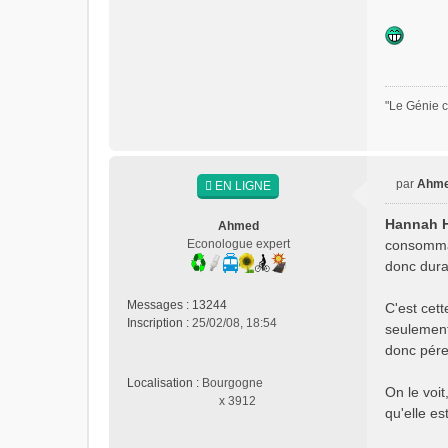
"Le Génie c
par
Ahm
EN LIGNE
M
e
Hannah 
Ahmed
s
Econologue expert
consommati
s
donc durab
a
g
Messages :
13244
e
C'est cet
Inscription :
25/02/08, 18:54
n
seulement
o
donc péren
n
l
Localisation :
Bourgogne
On le voit
u
x 3912
qu'elle es