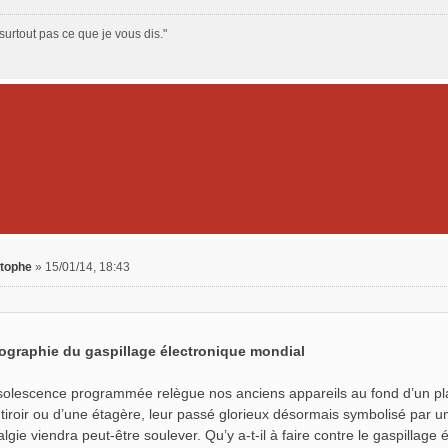
surtout pas ce que je vous dis."
stophe
»
15/01/14, 18:43
ographie du gaspillage électronique mondial
solescence programmée relègue nos anciens appareils au fond d’un placa
 tiroir ou d’une étagère, leur passé glorieux désormais symbolisé par u
algie viendra peut-être soulever. Qu’y a-t-il à faire contre le gaspillage 