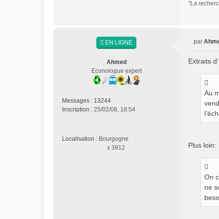
"La recherc
par
Ahm
EN LIGNE
M
e
Extraits d
Ahmed
s
Econologue expert
s
a
g
Au m
Messages :
13244
e
vend
Inscription :
25/02/08, 18:54
n
l’éc
o
n
l
Localisation :
Bourgogne
Plus loin:
u
x 3912
On c
ne s
beso