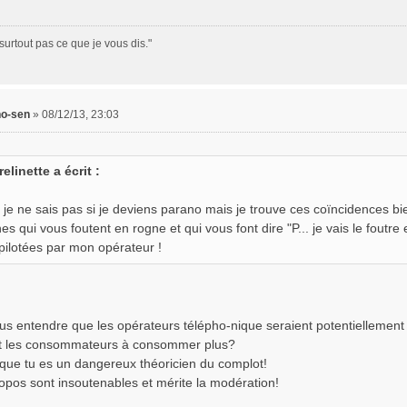
surtout pas ce que je vous dis."
no-sen
»
08/12/13, 23:03
relinette a écrit :
, je ne sais pas si je deviens parano mais je trouve ces coïncidences bi
es qui vous foutent en rogne et qui vous font dire "P... je vais le foutre 
-pilotées par mon opérateur !
us entendre que les opérateurs télépho-nique seraient potentiellement 
nt les consommateurs à consommer plus?
que tu es un dangereux théoricien du complot!
ropos sont insoutenables et mérite la modération!