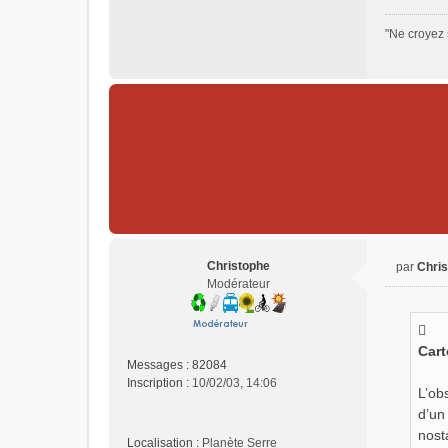
"Ne croyez 
Christophe
par
Chri
M
Modérateur
e
s
s
Cart
a
Messages :
82084
g
Inscription :
10/02/03, 14:06
e
L’ob
n
d’un
o
nost
n
Localisation :
Planète Serre