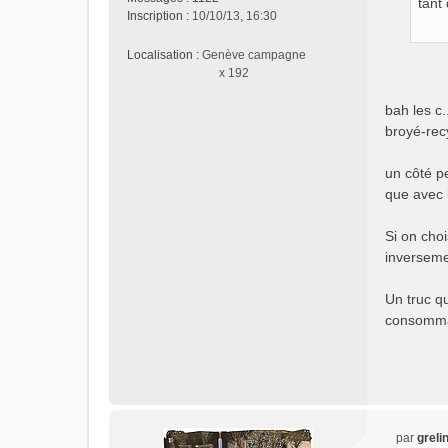
tant
a
Inscription :
10/10/13, 16:30
g
e
Localisation :
Genève campagne
n
x 192
o
n
bah les c.
l
broyé-rec
u
un côté pe
que avec l
Si on cho
inverseme
Un truc qu
consommat
par
greli