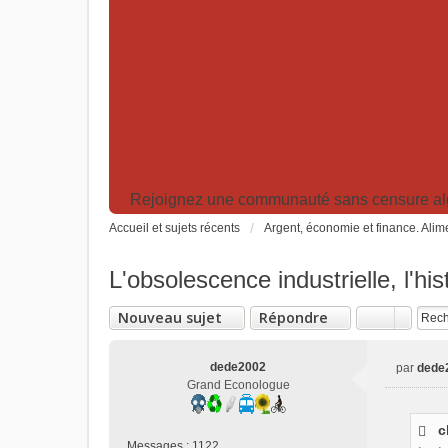
Rejoignez une communauté sans censure algor
Accueil et sujets récents
Argent, économie et finance. Alime
L'obsolescence industrielle, l'hi
Nouveau sujet
Répondre
dede2002
par
dede
M
Grand Econologue
e
s
c
s
Messages :
1122