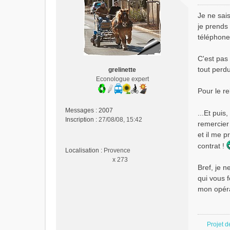
M
e
Je ne sais
s
je prends
s
téléphone
a
g
e
C'est pas
n
tout perd
grelinette
o
Econologue expert
n
Pour le re
l
u
Messages :
2007
...Et pui
Inscription :
27/08/08, 15:42
remercier 
et il me 
contrat !
Localisation :
Provence
x 273
Bref, je 
qui vous f
mon opéra
Projet d