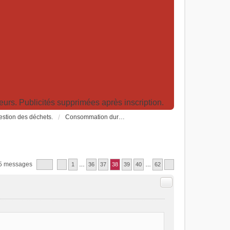
rs. Publicités supprimées après inscription.
Gestion des déchets.
Consommation durable: consommer responsable, alimentation, trucs et astuces
5 messages
1
…
36
37
38
39
40
…
62
Citer