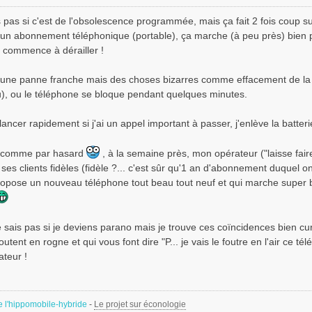
 pas si c'est de l'obsolescence programmée, mais ça fait 2 fois coup su
 un abonnement téléphonique (portable), ça marche (à peu près) bien p
 commence à dérailler !
 une panne franche mais des choses bizarres comme effacement de la car
u), ou le téléphone se bloque pendant quelques minutes.
lancer rapidement si j'ai un appel important à passer, j'enlève la batterie
s, comme par hasard
, à la semaine près, mon opérateur ("laisse fair
ses clients fidèles (fidèle ?... c'est sûr qu'1 an d'abonnement duquel on 
propose un nouveau téléphone tout beau tout neuf et qui marche super 
ne sais pas si je deviens parano mais je trouve ces coïncidences bien c
outent en rogne et qui vous font dire "P... je vais le foutre en l'air ce t
teur !
e l'hippomobile-hybride
-
Le projet sur éconologie