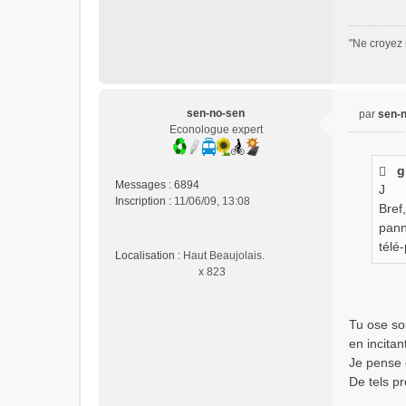
"Ne croyez 
sen-no-sen
par
sen-
M
Econologue expert
e
s
g
s
Messages :
6894
J
a
Inscription :
11/06/09, 13:08
g
Bref
e
pann
n
télé
Localisation :
Haut Beaujolais.
o
x 823
n
l
u
Tu ose so
en incita
Je pense 
De tels p