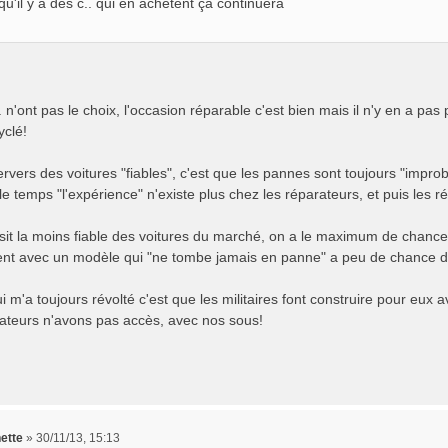
 qu'il y a des c.. qui en achetent ça continuera
. n'ont pas le choix, l'occasion réparable c'est bien mais il n'y en a pas
yclé!
rvers des voitures "fiables", c'est que les pannes sont toujours "improbab
e temps "l'expérience" n'existe plus chez les réparateurs, et puis les ré
isit la moins fiable des voitures du marché, on a le maximum de chance
nt avec un modèle qui "ne tombe jamais en panne" a peu de chance d
i m'a toujours révolté c'est que les militaires font construire pour eux
eurs n'avons pas accès, avec nos sous!
nette
»
30/11/13, 15:13