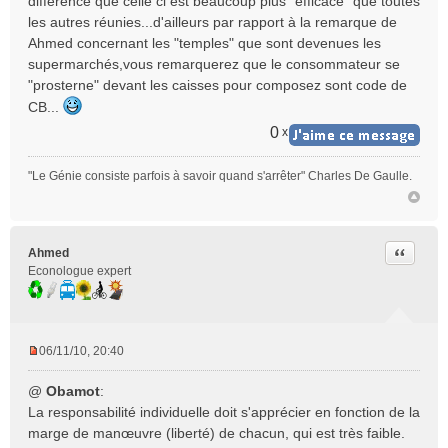
différence que celle ci est beaucoup plus "efficace" que toutes
les autres réunies...d'ailleurs par rapport à la remarque de
Ahmed concernant les "temples" que sont devenues les
supermarchés,vous remarquerez que le consommateur se
"prosterne" devant les caisses pour composez sont code de
CB...
0
x
"Le Génie consiste parfois à savoir quand s'arrêter" Charles De Gaulle.
Citer
Ahmed
Econologue expert
06/11/10, 20:40
M
e
@
Obamot
:
s
La responsabilité individuelle doit s'apprécier en fonction de la
s
marge de manœuvre (liberté) de chacun, qui est très faible.
a