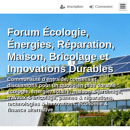
Inscription
Connexion
Forum Écologie,
Énergies, Réparation,
Maison, Bricolage et
Innovations Durables
Communauté d'entraide, conseils et
discussions pour un quotidien plus durable :
écologie, énergie, solaire, maison & jardinage,
travaux & bricolage, pannes & réparations,
technologies & innovations, économie &
finance alternative