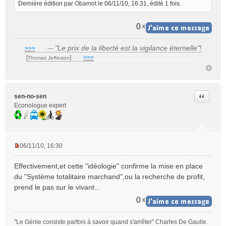
Dernière édition par
Obamot
le 06/11/10, 16:31, édité 1 fois.
0
x
"Le prix de la liberté est la vigilance éternelle"
!
>>>
___
—
[
]
___
>>>
______________________________
Thomas Jefferson
Citer
sen-no-sen
Econologue expert
06/11/10, 16:30
M
e
Effectivement,et cette "idéologie" confirme la mise en place
s
du "Système totalitaire marchand",ou la recherche de profit,
s
prend le pas sur le vivant...
a
g
0
x
e
n
"Le Génie consiste parfois à savoir quand s'arrêter" Charles De Gaulle.
o