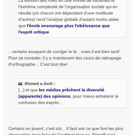
La division des rôles en une infinité de variantes et
l'extrême complexité de l'organisation sociale qui en
résulte (où chacun est dépendant d'une multitude
d'autres) rend l'analyse globale d'autant moins aisée
que
l'école encourage plus l'obéissance que
l'esprit critique
...certains essayent de corriger le tir... mais il est bien tard!
Pour se consoler, il y a maintenant des cours de rattrapage
d'orthographe... C'est tout dire!
Ahmed a écrit :
[...] et que
les médias prêchent la diversité
(apparente) des opinions
, pour mieux entretenir la
confusion des esprits...
Certains en jouent, c'est sûr... Il faut voir ce que font les plus
choquantes pour faire de l'audimat (par ex.
Direct8
avec