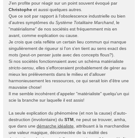
J'en profite pour réagir sur un point souvent évoqué par
g
e
Christophe
et aussi quelques autres.
n
Que ce soit par rapport à l'obsolescence industrielle ou bien
o
d'autres symptômes du
Système Totalitaire Marchand
, le
n
"matérialisme" de nos sociétés est fréquemment mis en
l
avant, comme explication ou cause.
u
Je crois que cela reflète un certain lieu commun qui manque
singulièrement de rigueur si l'on s'en tient au sens exact des
mots (peut-on penser juste avec des concepts flous?).
Si nos sociétés fonctionnaient avec un schéma matérialiste
stricto-sensu
, elles s'efforceraient probablement de gérer au
mieux les prélèvements dans le milieu et d'allouer
harmonieusement les ressources, ce qui serait loin d'être une
mauvaise chose!
Il me semble incohérent d'appeler "matérialiste" quelqu'un qui
scie la branche sur laquelle il est assis!
La seule explication du phénomène (et non la cause) d'auto-
destruction (involontaire) du
STM
, ne peut se trouver, amha,
que dans une
démarche idéaliste
, attribuant à la marchandise
une valeur magique, déconnectée de la réalité des