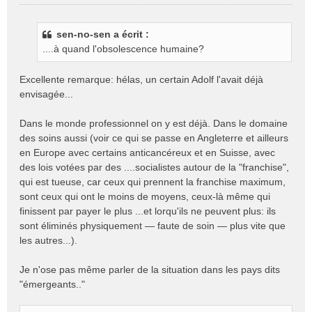
M
e
s
sen-no-sen a écrit :
s
....à quand l'obsolescence humaine?
a
g
e
Excellente remarque: hélas, un certain Adolf l'avait déjà
n
envisagée...
o
n
Dans le monde professionnel on y est déjà. Dans le domaine
l
des soins aussi (voir ce qui se passe en Angleterre et ailleurs
u
en Europe avec certains anticancéreux et en Suisse, avec
des lois votées par des ....socialistes autour de la "franchise",
qui est tueuse, car ceux qui prennent la franchise maximum,
sont ceux qui ont le moins de moyens, ceux-là même qui
finissent par payer le plus ...et lorqu'ils ne peuvent plus: ils
sont éliminés physiquement — faute de soin — plus vite que
les autres...).
Je n'ose pas même parler de la situation dans les pays dits
"émergeants.."