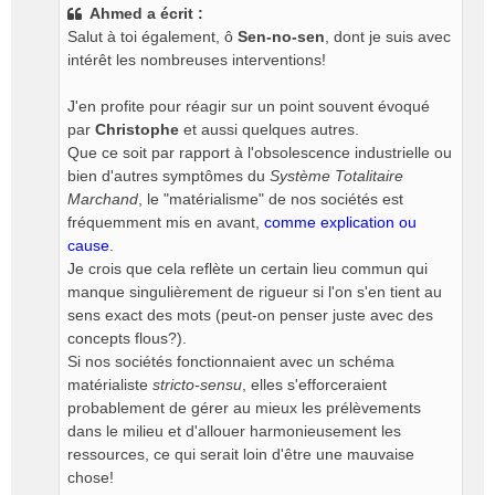
Ahmed a écrit :
s
Salut à toi également, ô
Sen-no-sen
, dont je suis avec
a
g
intérêt les nombreuses interventions!
e
n
J'en profite pour réagir sur un point souvent évoqué
o
par
Christophe
et aussi quelques autres.
n
Que ce soit par rapport à l'obsolescence industrielle ou
l
bien d'autres symptômes du
Système Totalitaire
u
Marchand
, le "matérialisme" de nos sociétés est
fréquemment mis en avant,
comme explication ou
cause
.
Je crois que cela reflète un certain lieu commun qui
manque singulièrement de rigueur si l'on s'en tient au
sens exact des mots (peut-on penser juste avec des
concepts flous?).
Si nos sociétés fonctionnaient avec un schéma
matérialiste
stricto-sensu
, elles s'efforceraient
probablement de gérer au mieux les prélèvements
dans le milieu et d'allouer harmonieusement les
ressources, ce qui serait loin d'être une mauvaise
chose!