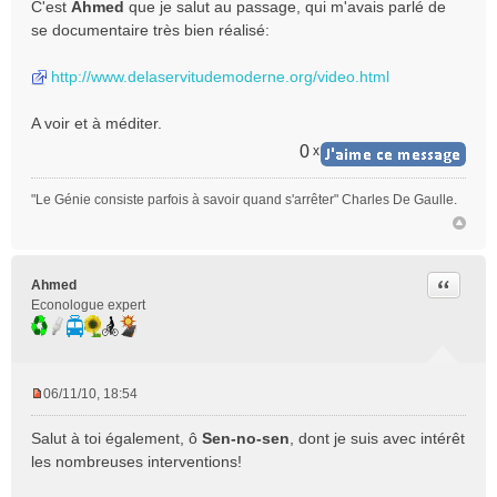
e
C'est
Ahmed
que je salut au passage, qui m'avais parlé de
n
se documentaire très bien réalisé:
o
n
http://www.delaservitudemoderne.org/video.html
l
u
A voir et à méditer.
0
x
"Le Génie consiste parfois à savoir quand s'arrêter" Charles De Gaulle.
Citer
Ahmed
Econologue expert
06/11/10, 18:54
M
e
Salut à toi également, ô
Sen-no-sen
, dont je suis avec intérêt
s
les nombreuses interventions!
s
a