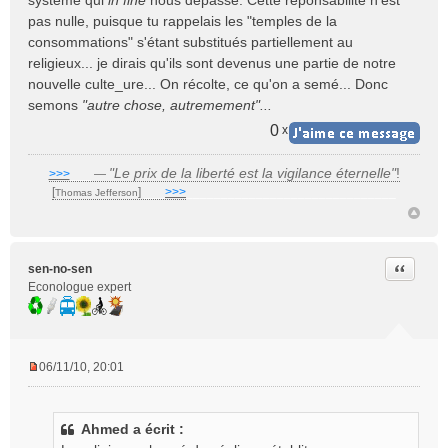
système qui
in fine
nous dépasse. Cette reponsabilité n'est
pas nulle, puisque tu rappelais les "temples de la
consommations" s'étant substitués partiellement au
religieux... je dirais qu'ils sont devenus une partie de notre
nouvelle culte_ure... On récolte, ce qu'on a semé... Donc
semons
"autre chose, autremement"...
0
x
"Le prix de la liberté est la vigilance éternelle"
!
>>>
___
—
[
]
___
>>>
______________________________
Thomas Jefferson
Citer
sen-no-sen
Econologue expert
06/11/10, 20:01
M
e
s
Ahmed a écrit :
s