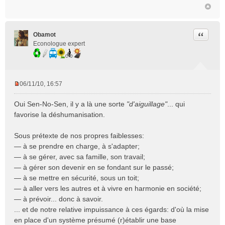
n
l
u
Citer
Obamot
Econologue expert
06/11/10, 16:57
M
e
Oui Sen-No-Sen, il y a là une sorte
"d'aiguillage"
... qui
s
favorise la déshumanisation.
s
a
Sous prétexte de nos propres faiblesses:
g
e
— à se prendre en charge, à s'adapter;
n
— à se gérer, avec sa famille, son travail;
o
— à gérer son devenir en se fondant sur le passé;
n
— à se mettre en sécurité, sous un toit;
l
— à aller vers les autres et à vivre en harmonie en société;
u
— à prévoir... donc à savoir.
... et de notre relative impuissance à ces égards: d'où la mise
en place d'un système présumé (r)établir une base