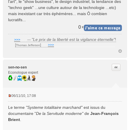
l'art", le "show business", le design industriel, la tendance des
"techno geek" ...une culture autour de la technologie ...etc)
mais inexistant car très éphémères... mais Ô combien
lucratifs...
0
x
"Le prix de la liberté est la vigilance éternelle"
!
>>>
___
—
[
]
___
>>>
______________________________
Thomas Jefferson
Citer
sen-no-sen
Econologue expert
06/11/10, 17:08
M
e
Le terme
"Systeme totalitaire marchand"
est issus du
s
documentaire "
De la Servitude moderne"
de
Jean-François
s
Brient
.
a
g