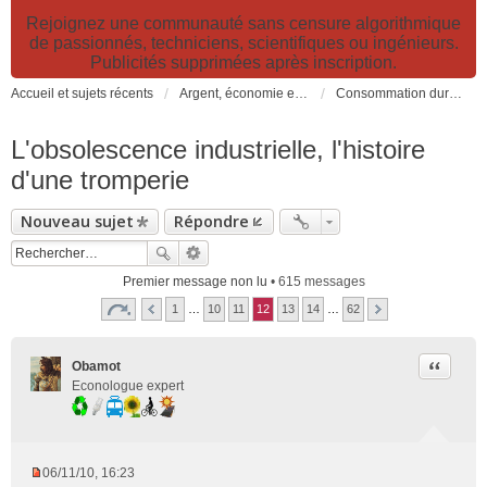
Rejoignez une communauté sans censure algorithmique
de passionnés, techniciens, scientifiques ou ingénieurs.
Publicités supprimées après inscription.
Accueil et sujets récents
Argent, économie et finance. Alimentation et agriculture. Développement durable, pollution de l'air et catastrophes. Gestion des déchets.
Consommation durable: consommer responsable, alimentation, trucs et astuces
L'obsolescence industrielle, l'histoire
d'une tromperie
Nouveau sujet
Répondre
Premier message non lu
• 615 messages
1
…
10
11
12
13
14
…
62
Citer
Obamot
Econologue expert
06/11/10, 16:23