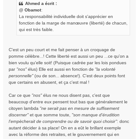
Ahmed a écrit :
s
@
Obamot
:
a
g
La responsabilité individuelle doit s'apprécier en
e
fonction de la marge de manœuvre (liberté) de chacun,
n
qui est très faible.
o
n
l
C'est un peu court et me fait penser à un croquage de
u
pomme célèbre...! Cette liberté est aussi un peu ...ce qu'on a
bien voulu qu'elle soit! (Puisque cadrée par les lois pondues
par
"nos"
élus) Elle est aussi en fonction de
"la volonté
personnelle"
(ou de son... absence!). C'est deux points font
que certains en abusent, et ça c'est mal !
Car ce que
"nos"
élus ne nous disent pas, c'est que
beaucoup d'entre eux pensent tout bas que généralement le
citoyen lambda
"ne serait pas en mesure de suffisement
discerner"
et que somme toute,
"son manque d'érudition
l'empècherait de comprendre ou de savoir quoi choisir"
: donc
autant décider à sa place! On en a eût le brillant exemple
avec la réforme des retraites, et le gouvernement qui en