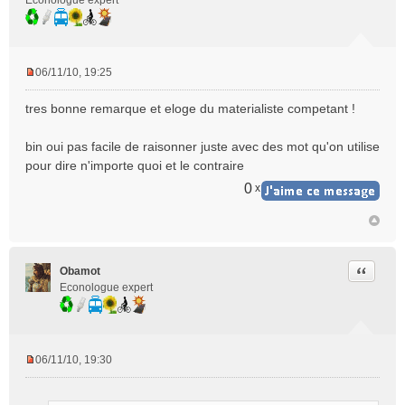
Econologue expert
06/11/10, 19:25
M
e
tres bonne remarque et eloge du materialiste competant !
s
s
bin oui pas facile de raisonner juste avec des mot qu'on utilise
a
pour dire n'importe quoi et le contraire
g
e
0
x
n
o
n
l
u
Citer
Obamot
Econologue expert
06/11/10, 19:30
M
e
s