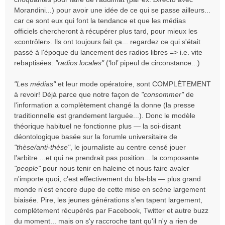
Morandini...) pour avoir une idée de ce qui se passe ailleurs...
car ce sont eux qui font la tendance et que les médias
officiels chercheront à récupérer plus tard, pour mieux les
«contrôler». Ils ont toujours fait ça... regardez ce qui s'était
passé à l'époque du lancement des radios libres => i.e. vite
rebaptisées:
"radios locales"
(‘lol’ pipeul de circonstance...)
"Les médias"
et leur mode opératoire, sont COMPLÈTEMENT
à revoir! Déjà parce que notre façon de
"consommer"
de
l'information a complètement changé la donne (la presse
traditionnelle est grandement larguée...). Donc le modèle
théorique habituel ne fonctionne plus — la soi-disant
déontologique basée sur la forumle universitaire de
"thèse/anti-thèse"
, le journaliste au centre censé jouer
l'arbitre ...et qui ne prendrait pas position... la composante
"people"
pour nous tenir en haleine et nous faire avaler
n'importe quoi, c'est effectivement du bla-bla — plus grand
monde n'est encore dupe de cette mise en scène largement
biaisée. Pire, les jeunes générations s'en tapent largement,
complètement récupérés par Facebook, Twitter et autre buzz
du moment... mais on s'y raccroche tant qu'il n'y a rien de