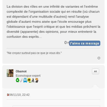
g
e
La division des rôles en une infinité de variantes et l'extrême
n
complexité de l'organisation sociale qui en résulte (où chacun
o
est dépendant d'une multitude d'autres) rend l'analyse
n
globale d'autant moins aisée que l'école encourage plus
l
l'obéissance que l'esprit critique et que les médias prêchent la
u
diversité (apparente) des opinions, pour mieux entretenir la
confusion des esprits...
0
x
"Ne croyez surtout pas ce que je vous dis."
Citer
Obamot
Econologue expert
06/11/10, 22:42
M
e
s