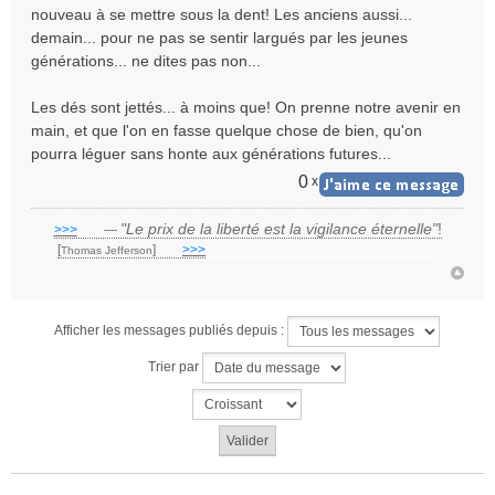
nouveau à se mettre sous la dent! Les anciens aussi...
demain... pour ne pas se sentir largués par les jeunes
générations... ne dites pas non...
Les dés sont jettés... à moins que! On prenne notre avenir en
main, et que l'on en fasse quelque chose de bien, qu'on
pourra léguer sans honte aux générations futures...
0
x
"Le prix de la liberté est la vigilance éternelle"
!
>>>
___
—
[
]
___
>>>
______________________________
Thomas Jefferson
Afficher les messages publiés depuis :
Trier par