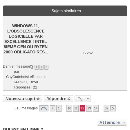
Sujets similaires
WINDOWS 11,
L'OBSOLESCENCE
LOGICIELLE PAR
EXCELLENCE ! INTEL
8IEME GEN OU RYZEN
2000 OBLIGATOIRES...
17252
Dernier message
1
2
3
par
GuyGadeboisLeRetour
«
24/09/21, 18:50
Réponses :
21
Nouveau sujet
Répondre
615 messages
1
…
10
11
12
13
14
…
62
Atteindre
QUI EST EN LIGNE ?