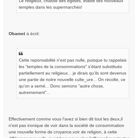
Le religieux, chassé des églises, établit ses nouveaux
a
g
temples dans les supermarchés!
e
n
o
n
Obamot
à écrit:
l
u
Cette reponsabilité n'est pas nulle, puisque tu rappelais
les "temples de la consommations" s'étant substitués
partiellement au religieux... je dirais qu'ils sont devenus
une partie de notre nouvelle culte_ure... On récolte, ce
qu'on a semé... Donc semons "autre chose,
autremement"...
Effectivement comme vous l'avez si bien dit tout les deux,il
n'est pas ironique de voir dans la société de consommation
une nouvelle forme de croyance,voir de religion, à cette