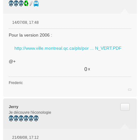
14/07/08, 17:48
M
e
Pour la version 2006 :
s
s
http://www.ville.montreal.qc.ca/pls/por ... N_VERT.PDF
a
g
e
@+
n
0
x
o
n
Frederic
l
u
Citer
Jerry
Je découvre l'éconologie
21/08/08, 17:12