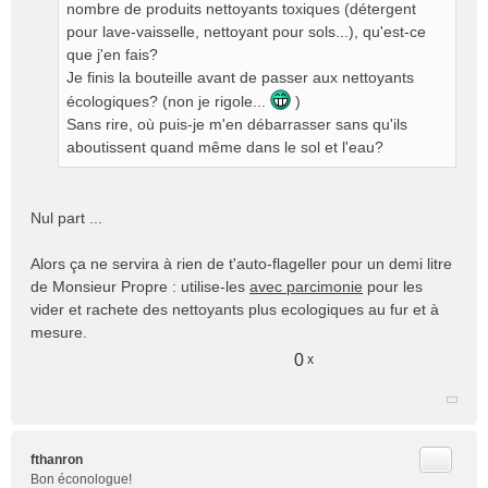
g
nombre de produits nettoyants toxiques (détergent
e
pour lave-vaisselle, nettoyant pour sols...), qu'est-ce
n
que j'en fais?
o
Je finis la bouteille avant de passer aux nettoyants
n
écologiques? (non je rigole...
)
l
Sans rire, où puis-je m'en débarrasser sans qu'ils
u
aboutissent quand même dans le sol et l'eau?
Nul part ...
Alors ça ne servira à rien de t'auto-flageller pour un demi litre
de Monsieur Propre : utilise-les
avec parcimonie
pour les
vider et rachete des nettoyants plus ecologiques au fur et à
mesure.
0
x
Citer
fthanron
Bon éconologue!