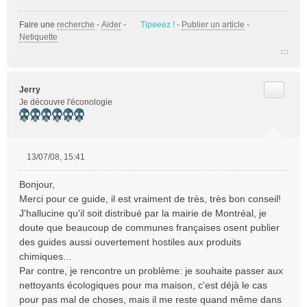
Faire une
recherche
-
Aider
-
Tipeeez !
-
Publier un article
-
Netiquette
Citer
Jerry
Je découvre l'éconologie
13/07/08, 15:41
M
e
Bonjour,
s
Merci pour ce guide, il est vraiment de très, très bon conseil!
s
J'hallucine qu'il soit distribué par la mairie de Montréal, je
a
doute que beaucoup de communes françaises osent publier
g
e
des guides aussi ouvertement hostiles aux produits
n
chimiques...
o
Par contre, je rencontre un problème: je souhaite passer aux
n
nettoyants écologiques pour ma maison, c'est déjà le cas
l
pour pas mal de choses, mais il me reste quand même dans
u