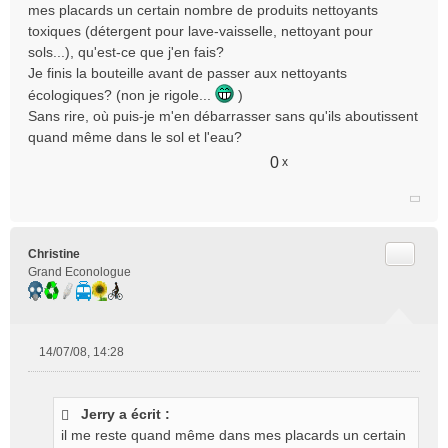
mes placards un certain nombre de produits nettoyants
toxiques (détergent pour lave-vaisselle, nettoyant pour
sols...), qu'est-ce que j'en fais?
Je finis la bouteille avant de passer aux nettoyants
écologiques? (non je rigole...
)
Sans rire, où puis-je m'en débarrasser sans qu'ils aboutissent
quand même dans le sol et l'eau?
0
x
Citer
Christine
Grand Econologue
14/07/08, 14:28
M
e
s
Jerry a écrit :
s
il me reste quand même dans mes placards un certain
a