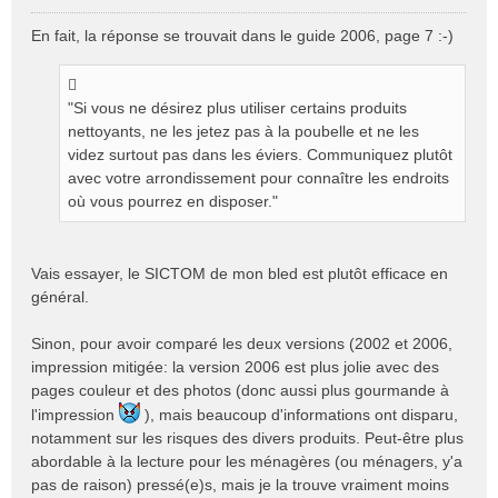
M
e
En fait, la réponse se trouvait dans le guide 2006, page 7 :-)
s
s
a
g
"Si vous ne désirez plus utiliser certains produits
e
nettoyants, ne les jetez pas à la poubelle et ne les
n
videz surtout pas dans les éviers. Communiquez plutôt
o
avec votre arrondissement pour connaître les endroits
n
où vous pourrez en disposer."
l
u
Vais essayer, le SICTOM de mon bled est plutôt efficace en
général.
Sinon, pour avoir comparé les deux versions (2002 et 2006,
impression mitigée: la version 2006 est plus jolie avec des
pages couleur et des photos (donc aussi plus gourmande à
l'impression
), mais beaucoup d'informations ont disparu,
notamment sur les risques des divers produits. Peut-être plus
abordable à la lecture pour les ménagères (ou ménagers, y'a
pas de raison) pressé(e)s, mais je la trouve vraiment moins