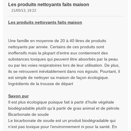
Les produits nettoyants faits maison
21/05/13, 19:22
M
e
Les produits nettoyants faits maison
s
s
a
Une famille en moyenne de 20 à 40 litres de produits
g
e
nettoyants par année. Certains de ces produits sont
n
inoffensifs mais la plupart d’entre eux contiennent des
o
substances toxiques qui peuvent être absorbés par la peau
n
ou par les voies respiratoires lors de leur utilisation. De plus,
l
ils se retrouvent inévitablement dans nos égouts. Pourtant, il
u
est simple de nettoyer sa maison de façon écologique.
Ingrédients de la trousse de départ
Savon pur
Il est plus écologique puisque fait à partir d’huile végétale
biodégradable plutôt qu’à partir de gras animal et de pétrole.
Bicarbonate de soude
Le bicarbonate de soude est un produit biodégradable qui
n’est pas toxique pour l’environnement ni pour la santé. En