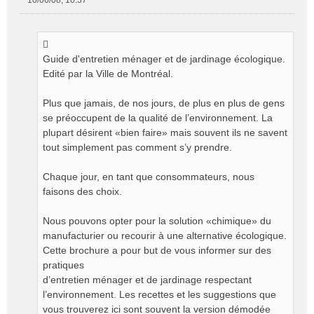
10/06/08, 10:37
M
e
s
s
Guide d'entretien ménager et de jardinage écologique.
a
g
Edité par la Ville de Montréal.
e
n
Plus que jamais, de nos jours, de plus en plus de gens
o
se préoccupent de la qualité de l’environnement. La
n
plupart désirent «bien faire» mais souvent ils ne savent
l
tout simplement pas comment s’y prendre.
u
Chaque jour, en tant que consommateurs, nous
faisons des choix.
Nous pouvons opter pour la solution «chimique» du
manufacturier ou recourir à une alternative écologique.
Cette brochure a pour but de vous informer sur des
pratiques
d’entretien ménager et de jardinage respectant
l’environnement. Les recettes et les suggestions que
vous trouverez ici sont souvent la version démodée