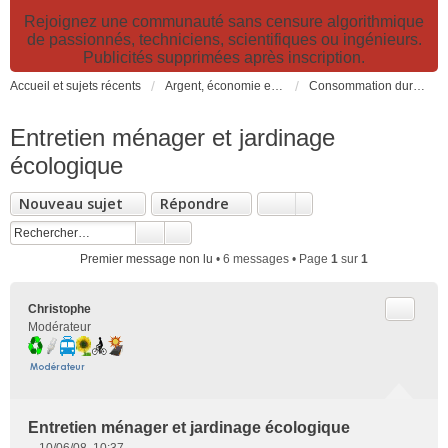
Rejoignez une communauté sans censure algorithmique
de passionnés, techniciens, scientifiques ou ingénieurs.
Publicités supprimées après inscription.
Accueil et sujets récents
Argent, économie et finance. Alimentation et agriculture. Développement durable, pollution de l'air et catastrophes. Gestion des déchets.
Consommation durable: consommer responsable, alimentation, trucs et astuces
Entretien ménager et jardinage
écologique
Nouveau sujet
Répondre
Premier message non lu
• 6 messages • Page
1
sur
1
Citer
Christophe
Modérateur
Entretien ménager et jardinage écologique