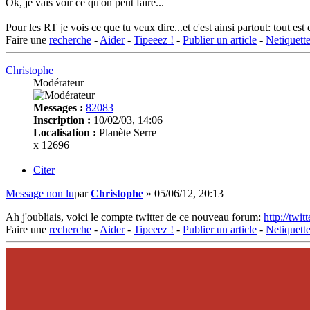
Ok, je vais voir ce qu'on peut faire...
Pour les RT je vois ce que tu veux dire...et c'est ainsi partout: tout es
Faire une
recherche
-
Aider
-
Tipeeez !
-
Publier un article
-
Netiquett
Christophe
Modérateur
Messages :
82083
Inscription :
10/02/03, 14:06
Localisation :
Planète Serre
x 12696
Citer
Message non lu
par
Christophe
»
05/06/12, 20:13
Ah j'oubliais, voici le compte twitter de ce nouveau forum:
http://twi
Faire une
recherche
-
Aider
-
Tipeeez !
-
Publier un article
-
Netiquett