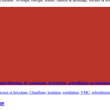
 durable : écologie, énergie, solaire, maison & jardinage, travaux & b
orithmique de passionnés, techniciens, scientifiques ou ingénieurs
ravaux et bricolage.
Chauffage, isolation, ventilation, VMC, refroidissem
ue