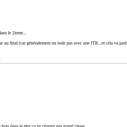
dans le 2ieme...
au final (car généralement on isole pas avec une ITR...et cela va parfai
e
e bois dans le titre ça ne change pas grand chose.