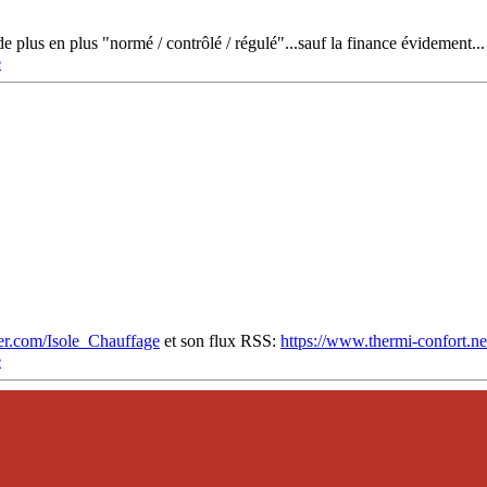
t de plus en plus "normé / contrôlé / régulé"...sauf la finance évidement...
e
tter.com/Isole_Chauffage
et son flux RSS:
https://www.thermi-confort.ne
e