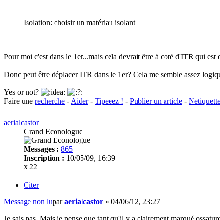
Isolation: choisir un matériau isolant
Pour moi c'est dans le 1er...mais cela devrait être à coté d'ITR qui est 
Donc peut être déplacer ITR dans le 1er? Cela me semble assez logique 
Yes or not?
Faire une
recherche
-
Aider
-
Tipeeez !
-
Publier un article
-
Netiquett
aerialcastor
Grand Econologue
Messages :
865
Inscription :
10/05/09, 16:39
x 22
Citer
Message non lu
par
aerialcastor
»
04/06/12, 23:27
Je sais pas. Mais je pense que tant qu'il y a clairement marqué ossatur