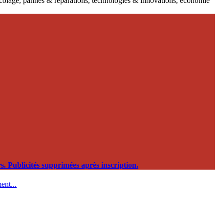
ricolage, pannes & réparations, technologies & innovations, économie
. Publicités supprimées après inscription.
ent...