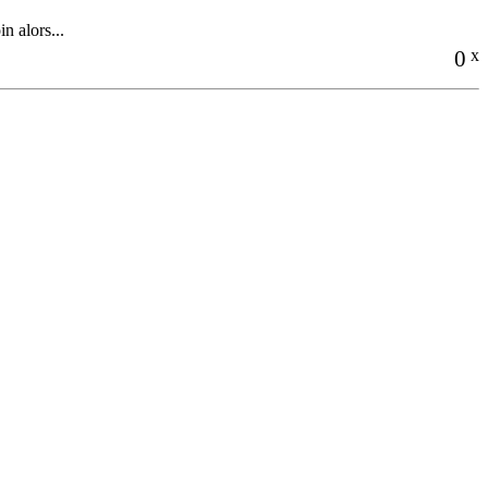
n alors...
0
x