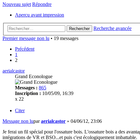
Nouveau sujet
Répondre
Aperçu avant impression
Recherche avancée
Rechercher
Premier message non lu
• 19 messages
Précédent
1
2
aerialcastor
Grand Econologue
Messages :
865
Inscription :
10/05/09, 16:39
x 22
Citer
Message non lu
par
aerialcastor
»
04/06/12, 23:06
Je ferai un fil spécial pour l'ossature bois. L'ossature bois a des avant
intégrations de VR et BSO...et puis c'est écologiquement imbattable.