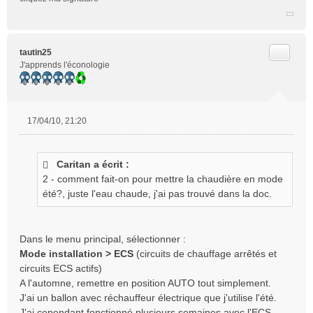
Citer
tautin25
J'apprends l'éconologie
17/04/10, 21:20
M
e
s
Caritan a écrit :
s
2 - comment fait-on pour mettre la chaudière en mode
a
g
été?, juste l'eau chaude, j'ai pas trouvé dans la doc.
e
n
o
Dans le menu principal, sélectionner :
n
Mode installation > ECS
(circuits de chauffage arrêtés et
l
circuits ECS actifs)
u
A l'automne, remettre en position AUTO tout simplement.
J'ai un ballon avec réchauffeur électrique que j'utilise l'été.
J'ai cependant fonctionné plusieurs semaines avec l'ECS