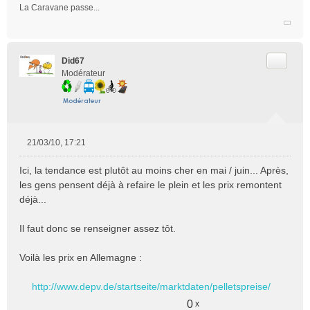
La Caravane passe...
Citer
Did67
Modérateur
21/03/10, 17:21
M
e
Ici, la tendance est plutôt au moins cher en mai / juin... Après,
s
les gens pensent déjà à refaire le plein et les prix remontent
s
déjà...
a
g
e
Il faut donc se renseigner assez tôt.
n
o
Voilà les prix en Allemagne :
n
l
http://www.depv.de/startseite/marktdaten/pelletspreise/
u
0
x