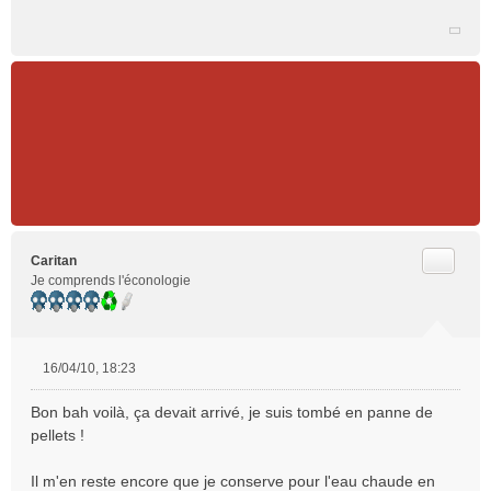
Citer
Caritan
Je comprends l'éconologie
16/04/10, 18:23
M
e
Bon bah voilà, ça devait arrivé, je suis tombé en panne de
s
pellets !
s
a
Il m'en reste encore que je conserve pour l'eau chaude en
g