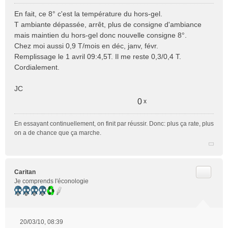
M
e
En fait, ce 8° c'est la température du hors-gel.
s
T ambiante dépassée, arrêt, plus de consigne d'ambiance
s
mais maintien du hors-gel donc nouvelle consigne 8°.
a
Chez moi aussi 0,9 T/mois en déc, janv, févr.
g
e
Remplissage le 1 avril 09:4,5T. Il me reste 0,3/0,4 T.
n
Cordialement.
o
n
JC
l
u
0
x
En essayant continuellement, on finit par réussir. Donc: plus ça rate, plus
on a de chance que ça marche.
Citer
Caritan
Je comprends l'éconologie
20/03/10, 08:39