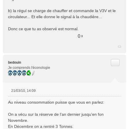
b) la régul se charge de chauffer et commande la V3V et le
circulateur... Et elle donne le signal à la chaudière...
Donc ce que tu as observé est normal.
0
x
Citer
bedouin
Je comprends l'éconologie
21/03/10, 14:09
M
e
Au niveau consommation puisse que vous en parlez:
s
s
On a vécu sur la réserve de l'an dernier jusqu'en fon
a
Novembre.
g
e
En Décembre on a rentré 3 Tonnes.