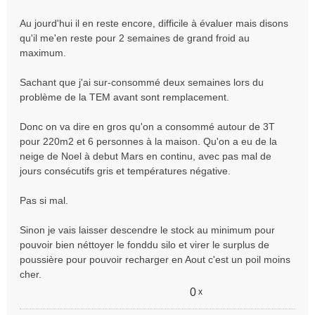
n
o
Au jourd'hui il en reste encore, difficile à évaluer mais disons
n
qu'il me'en reste pour 2 semaines de grand froid au
l
maximum.
u
Sachant que j'ai sur-consommé deux semaines lors du
problème de la TEM avant sont remplacement.
Donc on va dire en gros qu'on a consommé autour de 3T
pour 220m2 et 6 personnes à la maison. Qu'on a eu de la
neige de Noel à debut Mars en continu, avec pas mal de
jours consécutifs gris et températures négative.
Pas si mal.
Sinon je vais laisser descendre le stock au minimum pour
pouvoir bien néttoyer le fonddu silo et virer le surplus de
poussière pour pouvoir recharger en Aout c'est un poil moins
cher.
0
x