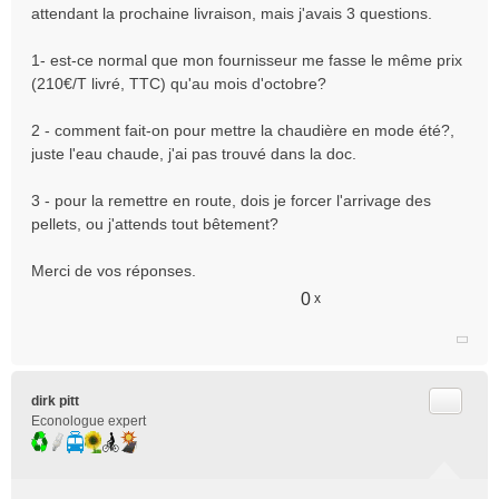
e
attendant la prochaine livraison, mais j'avais 3 questions.
n
o
1- est-ce normal que mon fournisseur me fasse le même prix
n
(210€/T livré, TTC) qu'au mois d'octobre?
l
u
2 - comment fait-on pour mettre la chaudière en mode été?,
juste l'eau chaude, j'ai pas trouvé dans la doc.
3 - pour la remettre en route, dois je forcer l'arrivage des
pellets, ou j'attends tout bêtement?
Merci de vos réponses.
0
x
Citer
dirk pitt
Econologue expert