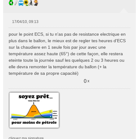
17/04/10, 09:13
M
e
pour le point ECS, si tu n'as pas de resistance electrique en
s
plus dans le ballon, le mieux est de regler tes heures d'ECS
s
sur la chaudiere en 1 seule fois par jour avec une
a
température assez haute (65°) de cette façon, elle restera
g
e
eteinte toute la journée sauf les quelques 2 ou 3 heures ou
n
elle devra remonter la température du ballon (+ la
o
température de sa propre capacité)
n
0
x
l
u
cliquez ma signature