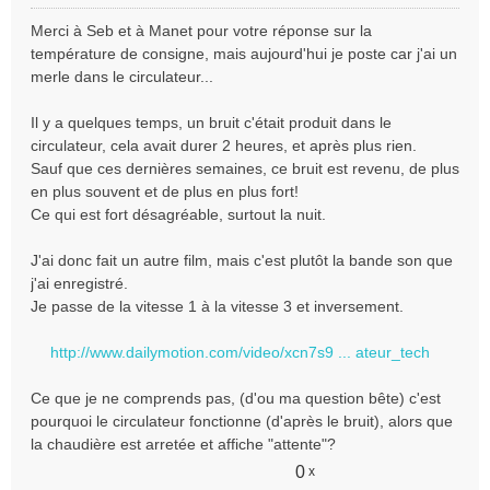
M
e
Merci à Seb et à Manet pour votre réponse sur la
s
température de consigne, mais aujourd'hui je poste car j'ai un
s
merle dans le circulateur...
a
g
e
Il y a quelques temps, un bruit c'était produit dans le
n
circulateur, cela avait durer 2 heures, et après plus rien.
o
Sauf que ces dernières semaines, ce bruit est revenu, de plus
n
en plus souvent et de plus en plus fort!
l
Ce qui est fort désagréable, surtout la nuit.
u
J'ai donc fait un autre film, mais c'est plutôt la bande son que
j'ai enregistré.
Je passe de la vitesse 1 à la vitesse 3 et inversement.
http://www.dailymotion.com/video/xcn7s9 ... ateur_tech
Ce que je ne comprends pas, (d'ou ma question bête) c'est
pourquoi le circulateur fonctionne (d'après le bruit), alors que
la chaudière est arretée et affiche "attente"?
0
x