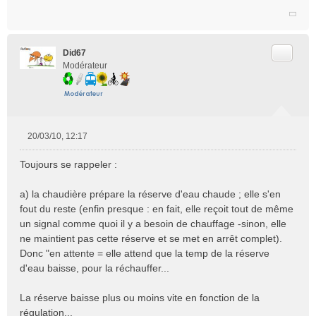
Citer
Did67
Modérateur
20/03/10, 12:17
M
e
Toujours se rappeler :
s
s
a) la chaudière prépare la réserve d'eau chaude ; elle s'en
a
fout du reste (enfin presque : en fait, elle reçoit tout de même
g
e
un signal comme quoi il y a besoin de chauffage -sinon, elle
n
ne maintient pas cette réserve et se met en arrêt complet).
o
Donc "en attente = elle attend que la temp de la réserve
n
d'eau baisse, pour la réchauffer...
l
u
La réserve baisse plus ou moins vite en fonction de la
régulation...