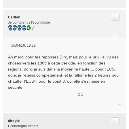
Citer
Caritan
Je comprends l'éconologie
16/04/10, 19:29
M
e
Ah merci pour tes réponses Dirk, mais pour le prix j'ai vu des
s
choses vers les 180€ à cette période, en fonction des
s
régions, donc je suis dans la moyenne haute..., pour l'ECS,
a
donc je l'eteins complètement, et la rallume les 2 heures pour
g
e
chauffer l'ECS?. pour le point 3, oui elle s'est mise en
n
sécurité.
o
0
x
n
l
u
Citer
dirk pitt
Econologue expert