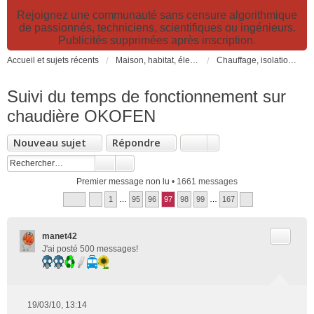
Rejoignez une communauté sans censure algorithmique
de passionnés, techniciens, scientifiques ou ingénieurs.
Publicités supprimées après inscription.
Accueil et sujets récents
Maison, habitat, électricité et jardin. Travaux et bricolage.
Chauffage, isolation, ventilation, VMC, refroidissement...
Suivi du temps de fonctionnement sur
chaudière OKOFEN
Nouveau sujet
Répondre
Premier message non lu
• 1661 messages
1
…
95
96
97
98
99
…
167
Citer
manet42
J'ai posté 500 messages!
19/03/10, 13:14