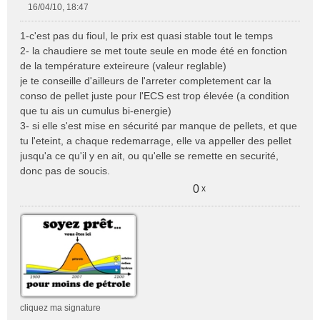
16/04/10, 18:47
M
e
1-c'est pas du fioul, le prix est quasi stable tout le temps
s
2- la chaudiere se met toute seule en mode été en fonction
s
de la température exteireure (valeur reglable)
a
je te conseille d'ailleurs de l'arreter completement car la
g
e
conso de pellet juste pour l'ECS est trop élevée (a condition
n
que tu ais un cumulus bi-energie)
o
3- si elle s'est mise en sécurité par manque de pellets, et que
n
tu l'eteint, a chaque redemarrage, elle va appeller des pellet
l
jusqu'a ce qu'il y en ait, ou qu'elle se remette en securité,
u
donc pas de soucis.
0
x
cliquez ma signature