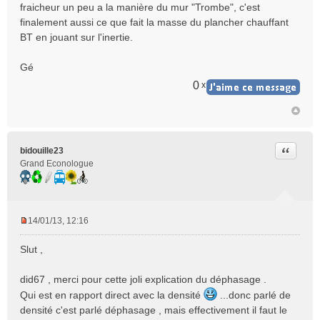
fraicheur un peu a la manière du mur "Trombe", c'est
finalement aussi ce que fait la masse du plancher chauffant
BT en jouant sur l'inertie.
Gé
0
x
Citer
bidouille23
Grand Econologue
14/01/13, 12:16
M
e
Slut ,
s
s
did67 , merci pour cette joli explication du déphasage .
a
Qui est en rapport direct avec la densité
g
...donc parlé de
e
densité c'est parlé déphasage , mais effectivement il faut le