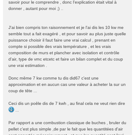
n
savoir pour le comprendre , donc l'explication était vital à
o
donner , autant pour moi ;) ..
n
l
u
J'ai bien compris ton raisonnement et je l'ai dis les 10 kw me
semble tout a fait exagéré , et pour savoir au plus juste quelle
puissance choisir il faut faire une vrai calcul , prenant en
compte si possible des vrais température , et les vrais
composition de murs et plancher avec isolation et contrôle
d'air, type de vmc etcetc et faire un bilan complet et du coup
une vrai estimation .
Donc même 7 kw comme tu dis did67 c'est une
approximation et en aucun cas une valeur à acheter la sur un
coup de tête ...
Ceci dis un poêle dis de 7 kwh , au final cela ne veut rien dire
...
Par rapport a une combustion classique de buches , bruler du
pellet c'est plus simple ,de par le fait que les quantitées d'air