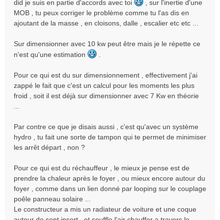
did je suis en partie d'accords avec toi
, sur l'inertie d'une
s
MOB , tu peux corriger le problème comme tu l'as dis en
s
ajoutant de la masse , en cloisons, dalle , escalier etc etc ...
a
g
e
Sur dimensionner avec 10 kw peut être mais je le répette ce
n
n'est qu'une estimation
.
o
n
Pour ce qui est du sur dimensionnement , effectivement j'ai
l
zappé le fait que c'est un calcul pour les moments les plus
u
froid , soit il est déjà sur dimensionner avec 7 Kw en théorie
...
Par contre ce que je disais aussi , c'est qu'avec un système
hydro , tu fait une sorte de tampon qui te permet de minimiser
les arrêt départ , non ?
Pour ce qui est du réchauffeur , le mieux je pense est de
prendre la chaleur après le foyer , ou mieux encore autour du
foyer , comme dans un lien donné par looping sur le couplage
poêle panneau solaire ...
Le constructeur a mis un radiateur de voiture et une coque
autour de sont insert , et souffle l'air chauffer a travers le