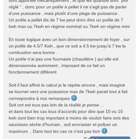
sont apportée mécaniquement , et que les quantité sont "pré
réglé " , donc pour un poêle à pellet il ne s'agit pas de parler
d'une puissance , mais plutôt d'une plage de puissance .
Un poêle a pellet dis de 7 kw peut donc être un poêle de 7
kwh max ou 7kwh en régime nominal ou 7kwh en régime mini
.
En toute logique avec un bon dimensionnement de foyer , sur
un poêle de 4.5/7 Kwh , que ce soit a 4.5 kw jusqu'à 7 kw la
combustion sera bonne .
Un poêle n'ai pas une fournaise (chaudière ) qui elle est
dimensionnée autrement , imposant de ce fait un
fonctionnement différent.
Soit il faut affiné le calcul je le répète encore , mais imaginé
se tourner vers une puissance max de 7kwh parait tout à fait
correspondre à nos remarques
.
Soit ont est tous pas loin de la réalité je pense ...
et dans tout les cas tous d'accords pour dire que 10 ou 15
kwh sont bien trop important à moins de vouloir faire sois des
saucisses sèche d'humain , soit encrasser et polluer un
maximum ...Dans tout les cas ce n'est pas bon
.