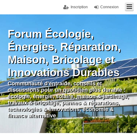
Inscription
Connexion
Forum Écologie,
Énergies, Réparation,
Maison, Bricolage et
Innovations Durables
Communauté d'entraide, conseils et
discussions pour un quotidien plus durable :
écologie, énergie, solaire, maison & jardinage,
travaux & bricolage, pannes & réparations,
technologies & innovations, économie &
finance alternative