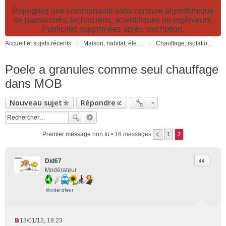
Rejoignez une communauté sans censure algorithmique
de passionnés, techniciens, scientifiques ou ingénieurs.
Publicités supprimées après inscription.
Accueil et sujets récents
Maison, habitat, électricité et jardin. Travaux et bricolage.
Chauffage, isolation, ventilation, VMC, refroidissement...
Poele a granules comme seul chauffage
dans MOB
Nouveau sujet
Répondre
Premier message non lu
• 16 messages
1
2
Citer
Did67
Modérateur
13/01/13, 18:23