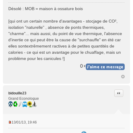
M
e
Désolé : MOB = maison à ossature bois
s
s
[qui ont un certain nombre d'avantages - stocjage de CO²,
a
isolation "naturelle" , absence de ponts thermiques,
g
e
"charme"... mais aussi, du point de vue thermique, l'absence
n
d'inertie ce qui peut être la cause de "surchauffe" en été car
o
elles sontextrêmement ractives à de petites quantités de
n
calories - ce qui est un avantage pour le chuaffage, mais un
l
problème pour les canicules !]
u
0
x
Citer
bidouille23
Grand Econologue
13/01/13, 19:46
M
e