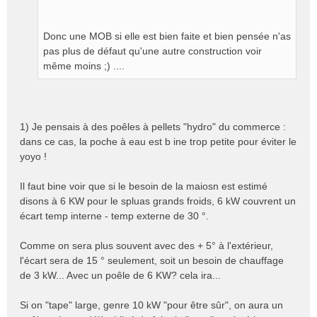
l
u
Donc une MOB si elle est bien faite et bien pensée n'as
pas plus de défaut qu'une autre construction voir
même moins ;) ....
1) Je pensais à des poêles à pellets "hydro" du commerce :
dans ce cas, la poche à eau est b ine trop petite pour éviter le
yoyo !
Il faut bine voir que si le besoin de la maiosn est estimé
disons à 6 KW pour le spluas grands froids, 6 kW couvrent un
écart temp interne - temp externe de 30 °.
Comme on sera plus souvent avec des + 5° à l'extérieur,
l'écart sera de 15 ° seulement, soit un besoin de chauffage
de 3 kW... Avec un poêle de 6 KW? cela ira...
Si on "tape" large, genre 10 kW "pour être sûr", on aura un