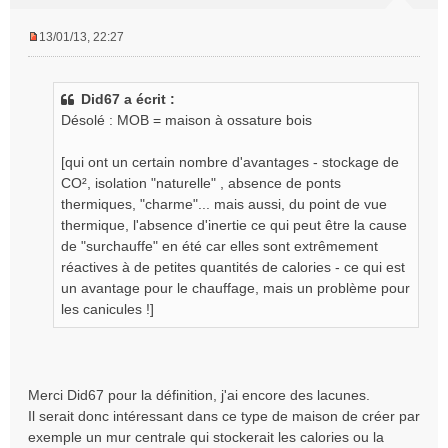
13/01/13, 22:27
M
e
s
Did67 a écrit :
s
Désolé : MOB = maison à ossature bois
a
g
e
[qui ont un certain nombre d'avantages - stockage de
n
CO², isolation "naturelle" , absence de ponts
o
thermiques, "charme"... mais aussi, du point de vue
n
thermique, l'absence d'inertie ce qui peut être la cause
l
de "surchauffe" en été car elles sont extrêmement
u
réactives à de petites quantités de calories - ce qui est
un avantage pour le chauffage, mais un problème pour
les canicules !]
Merci Did67 pour la définition, j'ai encore des lacunes.
Il serait donc intéressant dans ce type de maison de créer par
exemple un mur centrale qui stockerait les calories ou la