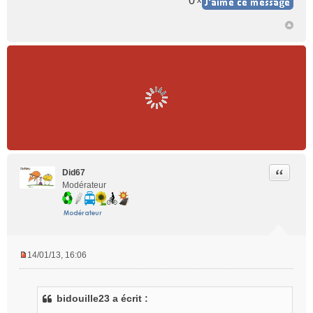
0
x
Citer
Did67
Modérateur
14/01/13, 16:06
M
e
s
bidouille23 a écrit :
s