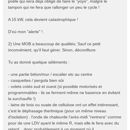
poêle qui sera déjà obligé de faire le "yoyo", malgré le
tampon qui ne fera que rallonger un peu le cycle !
A 15 kW, cela devient catastrophique !
D'où mon "alerte" !.
2) Une MOB a beaucoup de qualités; Sauf ce petit
inconvénient, qu'il faut gérer. Sinon, déconifture.
Tu as donné quelque séléments :
- une partie béton/mur / escalier etc au centre
- casquettes / pergola bien sûr
- volets cotés sud et ouest (si possible motorisés et
programmables - ils se ferment même ne basence en évitant
la surchauffe !)
- laine de bois ou ouate de cellulose ont un effet intéressant,
c'est le déphasage therlmique (pour un même niveau
d'isolation) : l'onde de chaleurde l'arès-midi "rentrera" comme
pour de une LDV ayant le même R, mais elle le fera avec du
retard... donc probablement à un moment où il