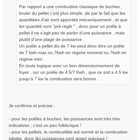
a
g
Par rapport a une combustion classique de buches ,
e
bruler du pellet c'est plus simple ,de par le fait que les
n
quantitées d'air sont apportée mécaniquement , et que
o
les quantité sont "pré réglé " , donc pour un poêle à
n
pellet il ne s'agit pas de parler d'une puissance , mais
l
plutôt d'une plage de puissance .
u
Un poêle a pellet dis de 7 kw peut donc être un poêle
de 7 kwh max ou 7kwh en régime nominal ou 7kwh en
régime mini .
En toute logique avec un bon dimensionnement de
foyer , sur un poêle de 4.5/7 Kwh , que ce soit a 4.5 kw
jusqu'à 7 kw la combustion sera bonne .
Je confirme et précise :
- pour les poêles à buches, les puissances sont très très
indicatives ; c'est un peu folklorique !
- pour les pellets, le combustible est normé et la combustion
pilotée, donc les puissances sont assez précises !