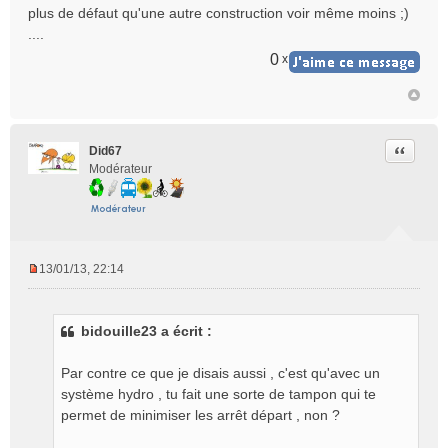
plus de défaut qu'une autre construction voir même moins ;)
....
0
x
Citer
Did67
Modérateur
13/01/13, 22:14
M
e
s
bidouille23 a écrit :
s
a
g
Par contre ce que je disais aussi , c'est qu'avec un
e
système hydro , tu fait une sorte de tampon qui te
n
permet de minimiser les arrêt départ , non ?
o
n