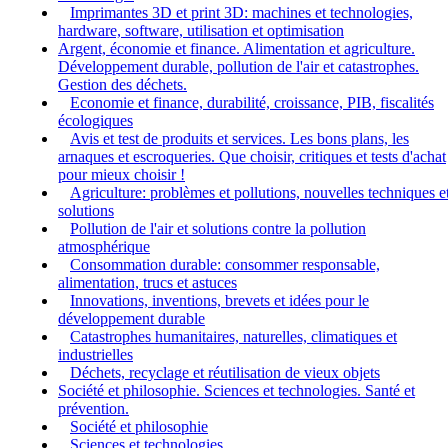
Imprimantes 3D et print 3D: machines et technologies,
hardware, software, utilisation et optimisation
Argent, économie et finance. Alimentation et agriculture.
Développement durable, pollution de l'air et catastrophes.
Gestion des déchets.
Economie et finance, durabilité, croissance, PIB, fiscalités
écologiques
Avis et test de produits et services. Les bons plans, les
arnaques et escroqueries. Que choisir, critiques et tests d'achat
pour mieux choisir !
Agriculture: problèmes et pollutions, nouvelles techniques e
solutions
Pollution de l'air et solutions contre la pollution
atmosphérique
Consommation durable: consommer responsable,
alimentation, trucs et astuces
Innovations, inventions, brevets et idées pour le
développement durable
Catastrophes humanitaires, naturelles, climatiques et
industrielles
Déchets, recyclage et réutilisation de vieux objets
Société et philosophie. Sciences et technologies. Santé et
prévention.
Société et philosophie
Sciences et technologies