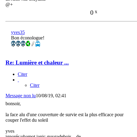
@+
0
x
yves35
Bon éconologue!
Re: Lumière et chaleur ...
Citer
Citer
Message non lu
10/08/19, 02:41
bonsoir,
la face alu d'une couverture de survie est la plus efficace pour
couper l'effet du soleil
yves
ignorés:obamot,janic,guygadebois... de