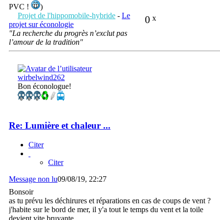
PVC !
)
Projet de l'hippomobile-hybride
-
Le
0
x
projet sur éconologie
"La recherche du progrès n’exclut pas
l’amour de la tradition"
wirbelwind262
Bon éconologue!
Re: Lumière et chaleur ...
Citer
Citer
Message non lu
09/08/19, 22:27
Bonsoir
as tu prévu les déchirures et réparations en cas de coups de vent ?
j'habite sur le bord de mer, il y'a tout le temps du vent et la toile
devient vite bruyante