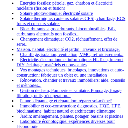
Energies fossiles: pétrole, gaz, charbon et électricité
nucléaire (fission et fusion)
Solaire photovoltaïque: électricité solaire
Solaire thermique: capteurs solaires CESI, chauffage, ECS,
fours et cuiseurs solaires
Biocarburants, agrocarburants, biocombustibles, BtL,
carburants alternatifs non fossiles...
Changement climatique: CO2, réchauffement, effet de
serre...
Maison, habitat, électricité et jardin. Travaux et bricolage.
Chauffage, isolation, ventilation, VMC, refroidissement...
Électricité, électronique et informatique: Hi-Tech, internet,
DIY, éclairage, matériels et nouveautés
Vos montages techniques, bricolages, innovations et auto-
construction: fabriquer un objet ou une installation
Rénovation, chantier et travaux immobiliers: aide, conseils
et méthodes...
Gestion de l'eau, Pomberie et sanitaire. Pompage, forage,
filtration, puits, récupération...
Panne, dépannage et réparation: réparer soi-même?
Immobilier et eco-construction: diagnostics, HQE, HPE,
bioclimatisme, habitat naturel et architecture climatique
Jardin: aménagement, plantes, potager, bassins et piscines
Laboratoire éconologique: expériences diverses pour
l'éconologie