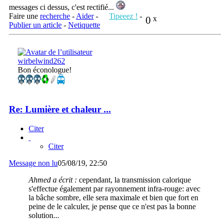
messages ci dessus, c'est rectifié...
Faire une
recherche
-
Aider
-
Tipeeez !
-
0
x
Publier un article
-
Netiquette
wirbelwind262
Bon éconologue!
Re: Lumière et chaleur ...
Citer
Citer
Message non lu
05/08/19, 22:50
Ahmed a écrit :
cependant, la transmission calorique
s'effectue également par rayonnement infra-rouge: avec
la bâche sombre, elle sera maximale et bien que fort en
peine de le calculer, je pense que ce n'est pas la bonne
solution...