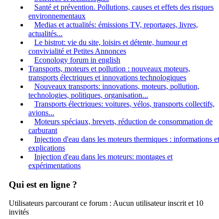
Santé et prévention. Pollutions, causes et effets des risques
environnementaux
Medias et actualités: émissions TV, reportages, livres,
actualités...
Le bistrot: vie du site, loisirs et détente, humour et
convivialité et Petites Annonces
Econology forum in english
Transports, moteurs et pollution : nouveaux moteurs,
transports électriques et innovations technologiques
Nouveaux transports: innovations, moteurs, pollution,
technologies, politiques, organisation...
Transports électriques: voitures, vélos, transports collectifs,
avions...
Moteurs spéciaux, brevets, réduction de consommation de
carburant
Injection d'eau dans les moteurs thermiques : informations e
explications
Injection d'eau dans les moteurs: montages et
expérimentations
Qui est en ligne ?
Utilisateurs parcourant ce forum : Aucun utilisateur inscrit et 10
invités