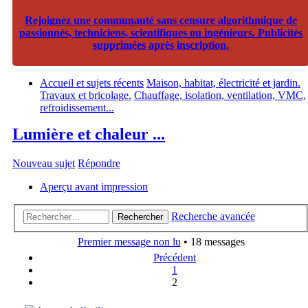
Rejoignez une communauté sans censure algorithmique de
passionnés, techniciens, scientifiques ou ingénieurs. Publicités
supprimées après inscription.
Accueil et sujets récents
Maison, habitat, électricité et jardin.
Travaux et bricolage.
Chauffage, isolation, ventilation, VMC,
refroidissement...
Lumière et chaleur ...
Nouveau sujet
Répondre
Aperçu avant impression
Recherche avancée
Rechercher
Premier message non lu
• 18 messages
Précédent
1
2