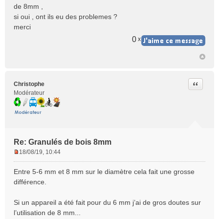
s
de 8mm ,
s
si oui , ont ils eu des problemes ?
a
merci
g
e
0
x
n
o
n
l
u
Citer
Christophe
Modérateur
Re: Granulés de bois 8mm
18/08/19, 10:44
M
e
Entre 5-6 mm et 8 mm sur le diamètre cela fait une grosse
s
différence.
s
a
Si un appareil a été fait pour du 6 mm j’ai de gros doutes sur
g
e
l’utilisation de 8 mm...