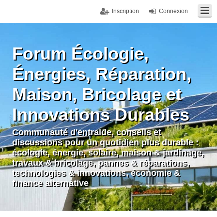
Inscription
Connexion
Forum Écologie,
Énergies, Réparation,
Maison, Bricolage et
Innovations Durables
Communauté d'entraide, conseils et
discussions pour un quotidien plus durable :
écologie, énergie, solaire, maison & jardinage,
travaux & bricolage, pannes & réparations,
technologies & innovations, économie &
finance alternative