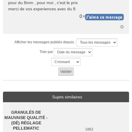
pour du 8mm , pour moi , c'est le prix
g
e
merci de vos experiences avec du 8
n
0
x
o
n
l
u
Afficher les messages publiés depuis :
Trier par
Sujets similaires
GRANULÉS DE
MAUVAISE QUALITÉ -
(DÉ) RÉGLAGE
PELLEMATIC
1862