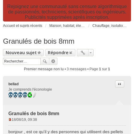
Rejoignez une communauté sans censure algorithmique
de passionnés, techniciens, scientifiques ou ingénieurs.
Publicités supprimées après inscription.
Accueil et sujets récents
Maison, habitat, électricité et jardin. Travaux et bricolage.
Chauffage, isolation, ventilation, VMC, refroidissement...
Granulés de bois 8mm
Nouveau sujet
Répondre
Premier message non lu
• 3 messages • Page
1
sur
1
Citer
bellad
Je comprends l'éconologie
Granulés de bois 8mm
18/08/19, 09:38
M
e
bonjour , est ce qu'il y des personnes qui utilisent des pellets