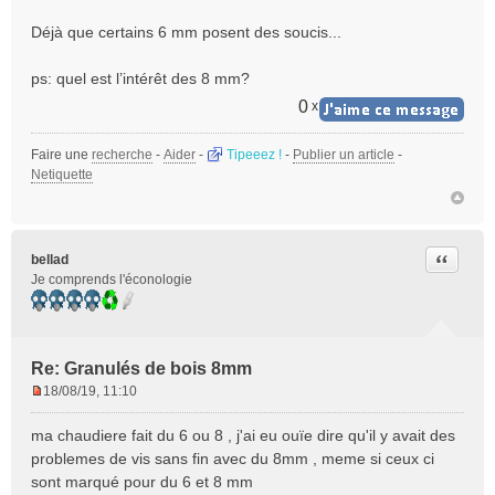
n
o
Déjà que certains 6 mm posent des soucis...
n
l
ps: quel est l’intérêt des 8 mm?
u
0
x
Faire une
recherche
-
Aider
-
Tipeeez !
-
Publier un article
-
Netiquette
Citer
bellad
Je comprends l'éconologie
Re: Granulés de bois 8mm
18/08/19, 11:10
M
e
ma chaudiere fait du 6 ou 8 , j'ai eu ouïe dire qu'il y avait des
s
problemes de vis sans fin avec du 8mm , meme si ceux ci
s
sont marqué pour du 6 et 8 mm
a