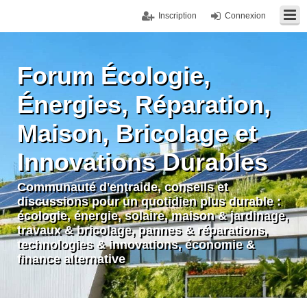
Inscription
Connexion
Forum Écologie,
Énergies, Réparation,
Maison, Bricolage et
Innovations Durables
Communauté d'entraide, conseils et
discussions pour un quotidien plus durable :
écologie, énergie, solaire, maison & jardinage,
travaux & bricolage, pannes & réparations,
technologies & innovations, économie &
finance alternative