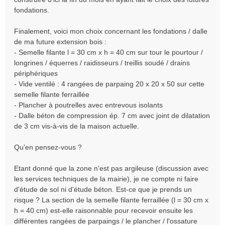
e
fondations.
n
o
Finalement, voici mon choix concernant les fondations / dalle
n
de ma future extension bois :
l
- Semelle filante l = 30 cm x h = 40 cm sur tour le pourtour /
u
longrines / équerres / raidisseurs / treillis soudé / drains
périphériques
- Vide ventilé : 4 rangées de parpaing 20 x 20 x 50 sur cette
semelle filante ferraillée
- Plancher à poutrelles avec entrevous isolants
- Dalle béton de compression ép. 7 cm avec joint de dilatation
de 3 cm vis-à-vis de la maison actuelle.
Qu'en pensez-vous ?
Etant donné que la zone n'est pas argileuse (discussion avec
les services techniques de la mairie), je ne compte ni faire
d'étude de sol ni d'étude béton. Est-ce que je prends un
risque ? La section de la semelle filante ferraillée (l = 30 cm x
h = 40 cm) est-elle raisonnable pour recevoir ensuite les
différentes rangées de parpaings / le plancher / l'ossature