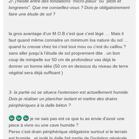
2/- j'hésite entre des fondations "micro-pieux" ou "plots et
longreens". Que me conseillez-vous ? Dois-je obligatoirement
faire une étude de sol ?
la gros avantage d'un M.O.B c'est que c'est légé .... Mais il
faut quand même connaitre un minimum loa nature du sol ...
quand tu creuse chez toi c'est tout mou ou c'est du caillou ?
sans aller jusqu'à l'étude de sol proprement dite . un bon
coup de minipelle sur 50 cm de profondeur vas déjà te
donner un bonne idée (50 cm en dessous du niveau de terre
végétal sera déjà suffisant )
3- la partie où se situera l'extension est actuellement humide.
Dois-je réaliser un plancher isolant et mettre des drains
périphériques à la dalle béton ?
je ne sais pas est ce que tu as envie d'avoir une
piece à vivre ou une cave humide ?
Perso c'est drain périphérique obligatoire surtout si le terrain
est humide , et isolé la dalle fait partie de l'isolation générale