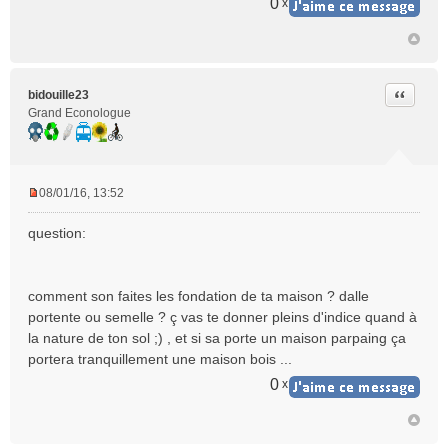
0
x
Citer
bidouille23
Grand Econologue
08/01/16, 13:52
M
e
question:
s
s
a
comment son faites les fondation de ta maison ? dalle
g
e
portente ou semelle ? ç vas te donner pleins d'indice quand à
n
la nature de ton sol ;) , et si sa porte un maison parpaing ça
o
portera tranquillement une maison bois ...
n
0
x
l
u