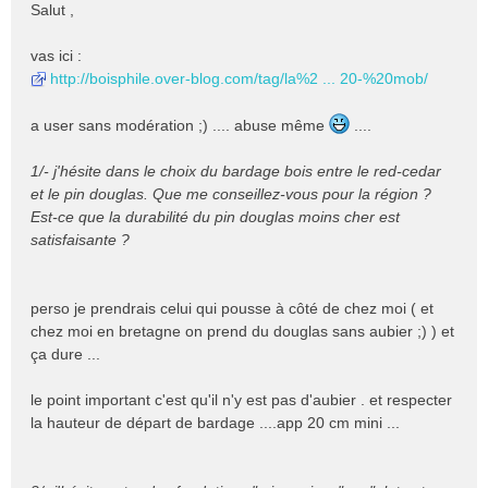
e
Salut ,
s
s
vas ici :
a
http://boisphile.over-blog.com/tag/la%2 ... 20-%20mob/
g
e
n
a user sans modération ;) .... abuse même
....
o
n
1/- j'hésite dans le choix du bardage bois entre le red-cedar
l
et le pin douglas. Que me conseillez-vous pour la région ?
u
Est-ce que la durabilité du pin douglas moins cher est
satisfaisante ?
perso je prendrais celui qui pousse à côté de chez moi ( et
chez moi en bretagne on prend du douglas sans aubier ;) ) et
ça dure ...
le point important c'est qu'il n'y est pas d'aubier . et respecter
la hauteur de départ de bardage ....app 20 cm mini ...