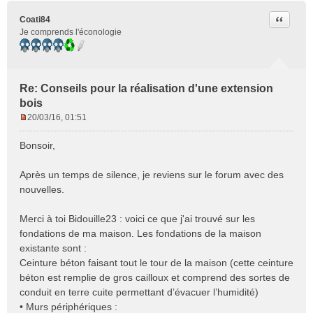
Citer
Coati84
Je comprends l'éconologie
Re: Conseils pour la réalisation d'une extension
bois
20/03/16, 01:51
M
e
Bonsoir,
s
s
Après un temps de silence, je reviens sur le forum avec des
a
nouvelles.
g
e
n
Merci à toi Bidouille23 : voici ce que j'ai trouvé sur les
o
fondations de ma maison. Les fondations de la maison
n
existante sont :
l
Ceinture béton faisant tout le tour de la maison (cette ceinture
u
béton est remplie de gros cailloux et comprend des sortes de
conduit en terre cuite permettant d’évacuer l’humidité)
• Murs périphériques :