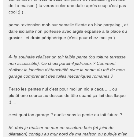
de l a maison ( tu veras isoler une dalle après coup c'est pas
cool ;) ) .
perso :extension mob sur semelle filente en bloc parpaing , et
dalle isolante non porteuse avec argile expansé à la place du
gravier . et drain périphérique (c'est pour chez moi ça )
4- je souhaite réaliser un toit faible pente (ou toiture terrasse
non accessible). Ce choix parait-il judicieux ? Comment
réaliser la jonction d'étanchéité avec la pente du toit de mon
garage comprenant des tuiles mécaniques romanes ?
Perso les pentes nul c'est pour moi un nid a caca ..... ou
plutôt une source au dessus de tête quand ça fait des flaque
;) ...
c'est quoi ton garage ? quelle sens la pente du toit future ?
5/- dois-je réaliser un mur en ossature bois (et joint de
dilatation) contigu au mur nord de ma maison ou puis-je m'en