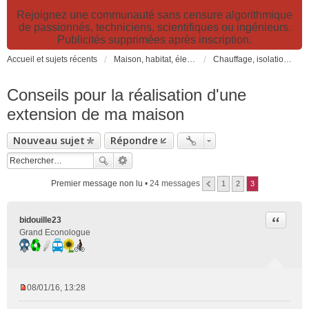
Rejoignez une communauté sans censure algorithmique
de passionnés, techniciens, scientifiques ou ingénieurs.
Publicités supprimées après inscription.
Accueil et sujets récents
Maison, habitat, électricité et jardin. Travaux et bricolage.
Chauffage, isolation, ventilation, VMC, refroidissement...
Conseils pour la réalisation d'une
extension de ma maison
Nouveau sujet
Répondre
Premier message non lu
• 24 messages
1
2
3
Citer
bidouille23
Grand Econologue
08/01/16, 13:28
M