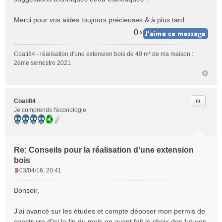
Merci pour vos aides toujours précieuses & à plus tard.
0
x
Coati84 - réalisation d'une extension bois de 40 m² de ma maison :
2ème semestre 2021
Citer
Coati84
Je comprends l'éconologie
Re: Conseils pour la réalisation d'une extension
bois
03/04/16, 20:41
M
e
Bonsoir,
s
s
J'ai avancé sur les études et compte déposer mon permis de
a
construire d'ici la fin du mois en ayant fait le choix des futures
g