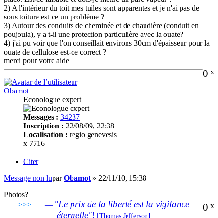
2) A l'intérieur du toit mes tuiles sont apparentes et je n'ai pas de
sous toiture est-ce un problème ?
3) Autour des conduits de cheminée et de chaudière (conduit en
poujoula), y a t-il une protection particulière avec la ouate?
4) j'ai pu voir que l'on conseillait environs 30cm d'épaisseur pour la
ouate de cellulose est-ce correct ?
merci pour votre aide
0
x
Obamot
Econologue expert
Messages :
34237
Inscription :
22/08/09, 22:38
Localisation :
regio genevesis
x 7716
Citer
Message non lu
par
Obamot
»
22/11/10, 15:38
Photos?
"Le prix de la liberté est la vigilance
>>>
___
—
0
x
éternelle"
!
[
]
Thomas Jefferson