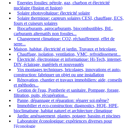
Energies fossiles: pétrole, gaz, charbon et électricité
nucléaire (fission et fusion)
Solaire photovoltaïque: électricité solaire
Solaire thermique: capteurs solaires CESI, chauffage, ECS,
fours et cuiseurs solaires
Biocarburants, agrocarburants, biocombustibles, BtL,
carburants alternatifs non fossiles...
Changement climatique: CO2, réchauffement, effet de
serre...
Maison, habitat, électricité et jardin. Travaux et bricolage.
Chauffage, isolation, ventilation, VMC, refroidissement...
Électricité, électronique et informatique: Hi-Tech, internet,
DIY, éclairage, matériels et nouveautés
Vos montages techniques, bricolages, innovations et auto-
construction: fabriquer un objet ou une installation
Rénovation, chantier et travaux immobiliers: aide, conseils
et méthodes...
Gestion de l'eau, Pomberie et sanitaire. Pompage, forage,
filtration, puits, récupération...
Panne, dépannage et réparation: réparer soi-même?
Immobilier et eco-construction: diagnostics, HQE, HPE,
bioclimatisme, habitat naturel et architecture climatique
Jardin: aménagement, plantes, potager, bassins et piscines
Laboratoire éconologique: expériences diverses pour
l'éconologie