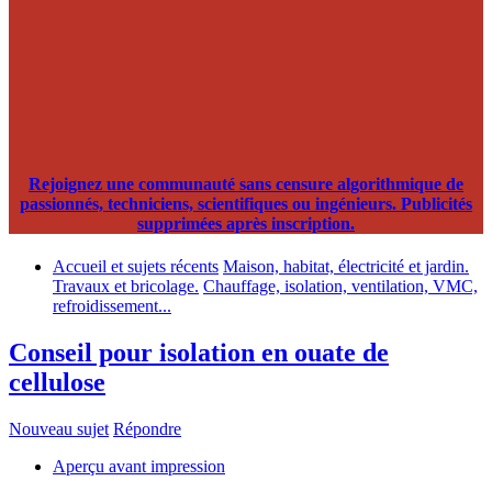
Rejoignez une communauté sans censure algorithmique de
passionnés, techniciens, scientifiques ou ingénieurs. Publicités
supprimées après inscription.
Accueil et sujets récents
Maison, habitat, électricité et jardin.
Travaux et bricolage.
Chauffage, isolation, ventilation, VMC,
refroidissement...
Conseil pour isolation en ouate de
cellulose
Nouveau sujet
Répondre
Aperçu avant impression