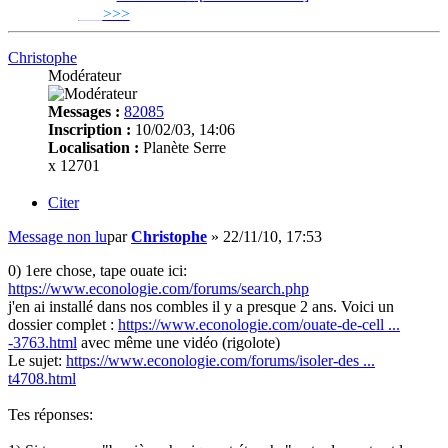
___
>>>
______________________________
Christophe
Modérateur
Messages :
82085
Inscription :
10/02/03, 14:06
Localisation :
Planète Serre
x 12701
Citer
Message non lu
par
Christophe
»
22/11/10, 17:53
0) 1ere chose, tape ouate ici:
https://www.econologie.com/forums/search.php
j'en ai installé dans nos combles il y a presque 2 ans. Voici un
dossier complet :
https://www.econologie.com/ouate-de-cell ...
-3763.html
avec même une vidéo (rigolote)
Le sujet:
https://www.econologie.com/forums/isoler-des ...
t4708.html
Tes réponses: