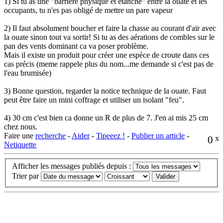
1) Si tu as une "barrière physique et étanche" entre la ouate et les
occupants, tu n'es pas obligé de mettre un pare vapeur
2) Il faut absolument boucher et faire la chasse au courant d'air avec
la ouate sinon tout va sortir! Si tu as des aérations de combles sur le
pan des vents dominant ca va poser problème.
Mais il existe un produit pour créer une espèce de croute dans ces
cas précis (meme rappele plus du nom...me demande si c'est pas de
l'eau brumisée)
3) Bonne question, regarder la notice technique de la ouate. Faut
peut être faire un mini coffrage et utiliser un isolant "feu".
4) 30 cm c'est bien ca donne un R de plus de 7. J'en ai mis 25 cm
chez nous.
Faire une
recherche
-
Aider
-
Tipeeez !
-
Publier un article
-
0
x
Netiquette
Afficher les messages publiés depuis :
Trier par