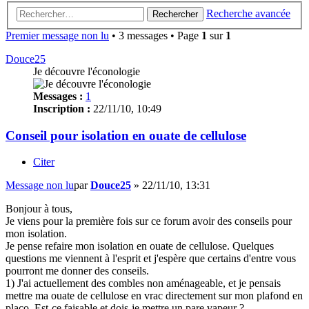
Recherche avancée
Rechercher
Premier message non lu
• 3 messages • Page
1
sur
1
Douce25
Je découvre l'éconologie
Messages :
1
Inscription :
22/11/10, 10:49
Conseil pour isolation en ouate de cellulose
Citer
Message non lu
par
Douce25
»
22/11/10, 13:31
Bonjour à tous,
Je viens pour la première fois sur ce forum avoir des conseils pour
mon isolation.
Je pense refaire mon isolation en ouate de cellulose. Quelques
questions me viennent à l'esprit et j'espère que certains d'entre vous
pourront me donner des conseils.
1) J'ai actuellement des combles non aménageable, et je pensais
mettre ma ouate de cellulose en vrac directement sur mon plafond en
placo. Est-ce faisable et dois-je mettre un pare vapeur ?