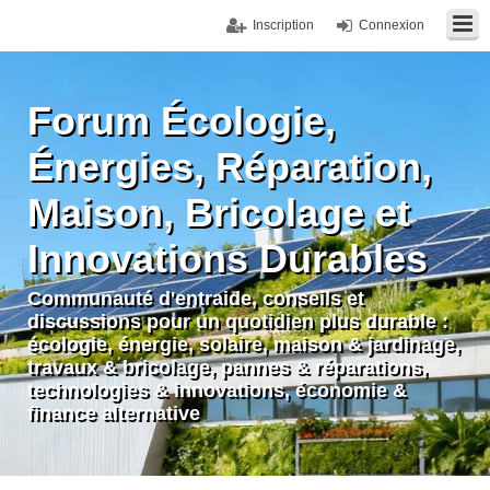
Inscription
Connexion
Forum Écologie,
Énergies, Réparation,
Maison, Bricolage et
Innovations Durables
Communauté d'entraide, conseils et
discussions pour un quotidien plus durable :
écologie, énergie, solaire, maison & jardinage,
travaux & bricolage, pannes & réparations,
technologies & innovations, économie &
finance alternative