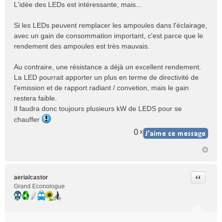
e
L'idée des LEDs est intéressante, mais...
s
s
Si les LEDs peuvent remplacer les ampoules dans l'éclairage,
a
avec un gain de consommation important, c'est parce que le
g
e
rendement des ampoules est très mauvais.
n
o
Au contraire, une résistance a déjà un excellent rendement.
n
La LED pourrait apporter un plus en terme de directivité de
l
l'emission et de rapport radiant / convetion, mais le gain
u
restera faible.
Il faudra donc toujours plusieurs kW de LEDS pour se
chauffer
0
x
Citer
aerialcastor
Grand Econologue