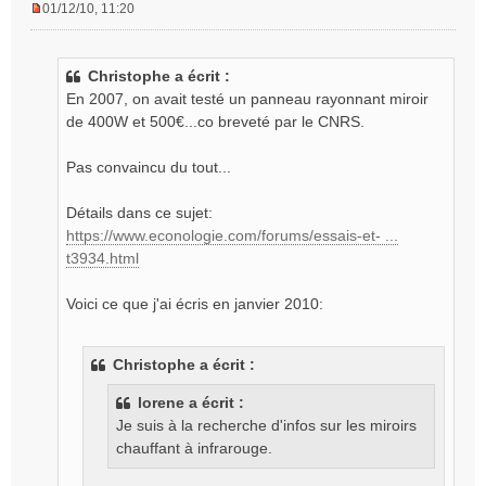
01/12/10, 11:20
M
e
s
Christophe a écrit :
s
En 2007, on avait testé un panneau rayonnant miroir
a
g
de 400W et 500€...co breveté par le CNRS.
e
n
Pas convaincu du tout...
o
n
Détails dans ce sujet:
l
https://www.econologie.com/forums/essais-et- ...
u
t3934.html
Voici ce que j'ai écris en janvier 2010:
Christophe a écrit :
lorene a écrit :
Je suis à la recherche d'infos sur les miroirs
chauffant à infrarouge.