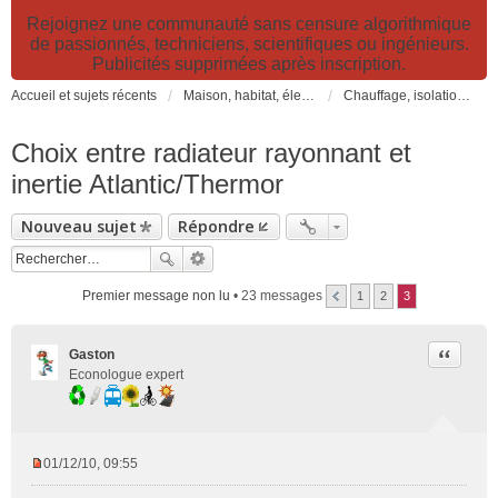
Rejoignez une communauté sans censure algorithmique
de passionnés, techniciens, scientifiques ou ingénieurs.
Publicités supprimées après inscription.
Accueil et sujets récents
Maison, habitat, électricité et jardin. Travaux et bricolage.
Chauffage, isolation, ventilation, VMC, refroidissement...
Choix entre radiateur rayonnant et
inertie Atlantic/Thermor
Nouveau sujet
Répondre
Premier message non lu
• 23 messages
1
2
3
Citer
Gaston
Econologue expert
01/12/10, 09:55
M