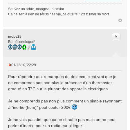
Sauvez un arbre, mangez un castor.
Ca ne sert à rien de réussir sa vie, ce qu'il faut c'est rater sa mort.
Citer
moby25
Bon éconologue!
01/12/10, 22:29
M
e
Pour répondre aux remarques de deldeco, c'est vrai que je
s
ne comprends pas non plus la présence d'un thermostat
s
gradué en T°C sur la plupart des appareils electriques.
a
g
e
Je ne comprends pas non plus comment un simple rayonnant
n
à "inertie (hum)" peut couter 200€
o
n
Je ne vais pas dire que ça ne chauffe pas mais on ne peut
l
parler d'inertie pour un radiateur si léger...
u