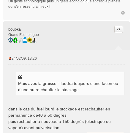
Un geste éconologique plus un geste éconologique et c'est la planète
qui s'en ressentira mieux !
Citer
boubka
Grand Econologue
24/02/09, 13:26
M
e
s
s
Mais avec la graisse il faudra toujours d'une facon ou
a
g
d'une autre chauffer le stockage
e
n
o
dans le cas du fuel lourd le stockage est rechauffer en
n
permanence de40 a 60 degres
l
puis rechauffer a nouveau a 150 degrés (electrique ou
u
vapeur) avant pulverisation