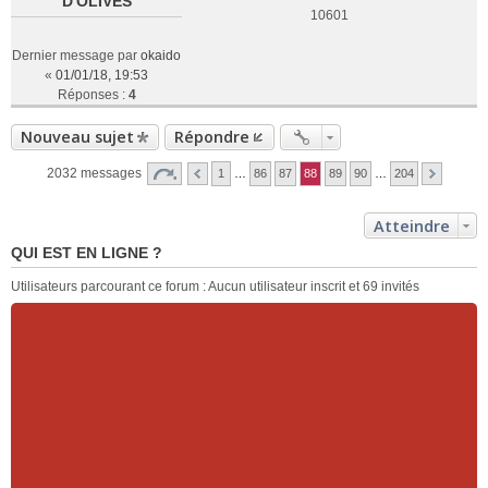
D'OLIVES
10601
Dernier message par
okaido
«
01/01/18, 19:53
Réponses :
4
Nouveau sujet
Répondre
2032 messages
1
…
86
87
88
89
90
…
204
Atteindre
QUI EST EN LIGNE ?
Utilisateurs parcourant ce forum : Aucun utilisateur inscrit et 69 invités