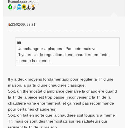
Econologue expert
23/02/09, 23:31
M
e
s
s
Un echangeur a plaques...Pas bete mais vu
a
g
l'hysteresis de regulation d'une chaudiere en fonte
e
comme la mienne.
n
o
n
Il y a deux moyens fondamentaux pour réguler la T° d'une
l
maison, à partir d'une chaudière classique:
u
Soit, un thermostat d'ambiance démarre la chaudière quand
la T° de la pièce est trop basse (inconvénient: la T° de la
chaudière varie énormément, et ça n'est pas recommandé
pour certaines chaudières)
Soit, on fait en sorte que la chaudière soit toujours à meme
T°, mais ce sont des thermostats sur les radiateurs qui
régulent la T° de la maison.