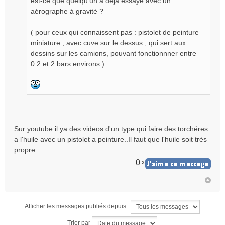
est-ce que quelqu'un a déja essayé avec un
u
aérographe à gravité ?
( pour ceux qui connaissent pas : pistolet de peinture
miniature , avec cuve sur le dessus , qui sert aux
dessins sur les camions, pouvant fonctionnner entre
0.2 et 2 bars environs )
Sur youtube il ya des videos d'un type qui faire des torchéres
a l'huile avec un pistolet a peinture..Il faut que l'huile soit trés
propre...
0
x
Afficher les messages publiés depuis :
Trier par