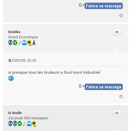
0
x
Citer
boubka
Grand Econologue
23/02/09, 20:26
M
e
si presque tous les bruleurs a fioul lourd industriel
s
s
a
0
x
g
e
n
o
n
Citer
la boulle
l
J'ai posté 500 messages!
u