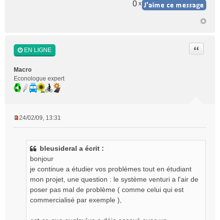
0
x
Citer
EN LIGNE
Macro
Econologue expert
24/02/09, 13:31
M
e
s
bleusideral a écrit :
s
bonjour
a
g
je continue a étudier vos problèmes tout en étudiant
e
mon projet, une question : le système venturi a l'air de
n
poser pas mal de problème ( comme celui qui est
o
commercialisé par exemple ),
n
l