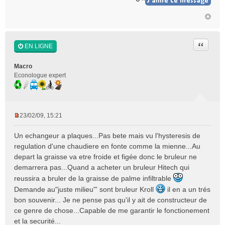
o
n
l
u
Citer
EN LIGNE
Macro
Econologue expert
23/02/09, 15:21
M
e
Un echangeur a plaques...Pas bete mais vu l'hysteresis de
s
regulation d'une chaudiere en fonte comme la mienne...Au
s
depart la graisse va etre froide et figée donc le bruleur ne
a
demarrera pas...Quand a acheter un bruleur Hitech qui
g
e
reussira a bruler de la graisse de palme infiltrable
n
Demande au"juste milieu"' sont bruleur Kroll
il en a un trés
o
bon souvenir... Je ne pense pas qu'il y ait de constructeur de
n
ce genre de chose...Capable de me garantir le fonctionement
l
et la securité...
u