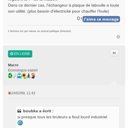
Dans ce dernier cas, l'échangeur à plaque de laboulle a toute
son utilité. (plus besoin d'électricité pour chauffer l'huile)
0
x
L'homme est par nature un animal politique (Aristote)
Citer
EN LIGNE
Macro
Econologue expert
24/02/09, 11:42
M
e
s
boubka a écrit :
s
si presque tous les bruleurs a fioul lourd industriel
a
g
e