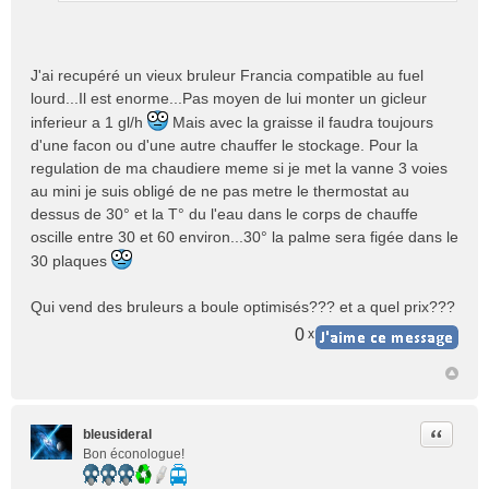
n
o
n
J'ai recupéré un vieux bruleur Francia compatible au fuel
l
lourd...Il est enorme...Pas moyen de lui monter un gicleur
u
inferieur a 1 gl/h
Mais avec la graisse il faudra toujours
d'une facon ou d'une autre chauffer le stockage. Pour la
regulation de ma chaudiere meme si je met la vanne 3 voies
au mini je suis obligé de ne pas metre le thermostat au
dessus de 30° et la T° du l'eau dans le corps de chauffe
oscille entre 30 et 60 environ...30° la palme sera figée dans le
30 plaques
Qui vend des bruleurs a boule optimisés??? et a quel prix???
0
x
Citer
bleusideral
Bon éconologue!