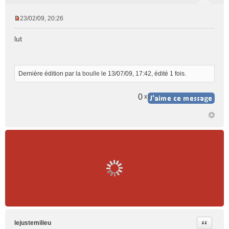
23/02/09, 20:26
M
e
lut
s
s
a
g
Dernière édition par
la boulle
le 13/07/09, 17:42, édité 1 fois.
e
n
0
x
o
n
l
u
Citer
lejustemilieu