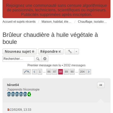
Rejoignez une communauté sans censure algorithmique
de passionnés, techniciens, scientifiques ou ingénieurs.
Publicités supprimées après inscription.
Accueil et sujets récents
Maison, habitat, électricité et jardin. Travaux et bricolage.
Chauffage, isolation, ventilation, VMC, refroidissement...
Brûleur chaudière à huile végétale à
boule
Nouveau sujet
Répondre
Premier message non lu
• 2032 messages
1
…
86
87
88
89
90
…
204
Citer
héron54
J'apprends l'éconologie
22/02/09, 13:33