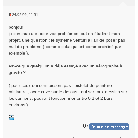
24/02/09, 11:51
M
e
bonjour
s
je continue a étudier vos problèmes tout en étudiant mon
s
projet, une question : le système venturi a l'air de poser pas
a
mal de problème ( comme celui qui est commercialisé par
g
e
exemple ),
n
o
est-ce que quelqu'un a déja essayé avec un aérographe à
n
gravité ?
l
u
( pour ceux qui connaissent pas : pistolet de peinture
miniature , avec cuve sur le dessus , qui sert aux dessins sur
les camions, pouvant fonctionnner entre 0.2 et 2 bars
environs )
0
x