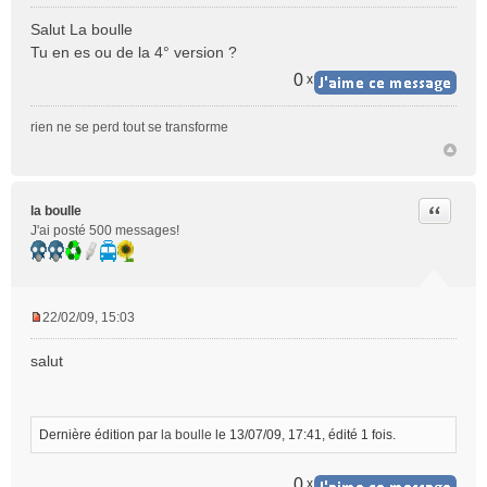
M
e
Salut La boulle
s
Tu en es ou de la 4° version ?
s
a
0
x
g
e
rien ne se perd tout se transforme
n
o
n
l
Citer
la boulle
u
J'ai posté 500 messages!
22/02/09, 15:03
M
e
salut
s
s
a
g
Dernière édition par
la boulle
le 13/07/09, 17:41, édité 1 fois.
e
n
0
x