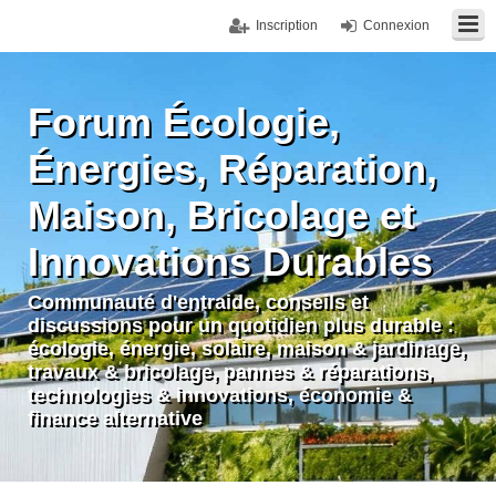
Inscription
Connexion
Forum Écologie,
Énergies, Réparation,
Maison, Bricolage et
Innovations Durables
Communauté d'entraide, conseils et
discussions pour un quotidien plus durable :
écologie, énergie, solaire, maison & jardinage,
travaux & bricolage, pannes & réparations,
technologies & innovations, économie &
finance alternative