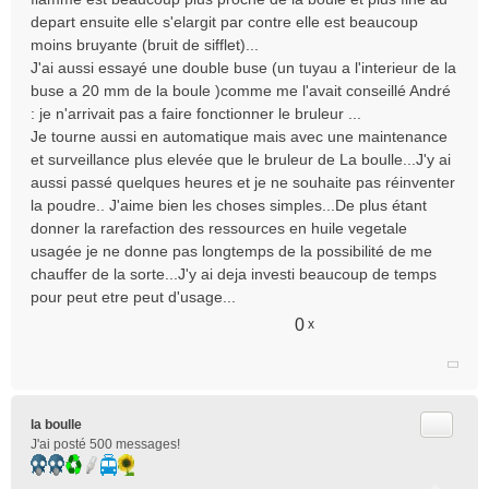
n
depart ensuite elle s'elargit par contre elle est beaucoup
o
moins bruyante (bruit de sifflet)...
n
J'ai aussi essayé une double buse (un tuyau a l'interieur de la
l
buse a 20 mm de la boule )comme me l'avait conseillé André
u
: je n'arrivait pas a faire fonctionner le bruleur ...
Je tourne aussi en automatique mais avec une maintenance
et surveillance plus elevée que le bruleur de La boulle...J'y ai
aussi passé quelques heures et je ne souhaite pas réinventer
la poudre.. J'aime bien les choses simples...De plus étant
donner la rarefaction des ressources en huile vegetale
usagée je ne donne pas longtemps de la possibilité de me
chauffer de la sorte...J'y ai deja investi beaucoup de temps
pour peut etre peut d'usage...
0
x
Citer
la boulle
J'ai posté 500 messages!