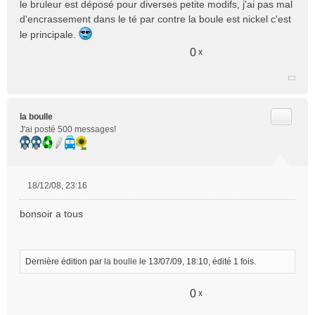
le bruleur est déposé pour diverses petite modifs, j'ai pas mal
n
d'encrassement dans le té par contre la boule est nickel c'est
l
le principale.
u
0
x
Citer
la boulle
J'ai posté 500 messages!
18/12/08, 23:16
M
e
bonsoir a tous
s
s
a
g
Dernière édition par
la boulle
le 13/07/09, 18:10, édité 1 fois.
e
n
0
x
o
n