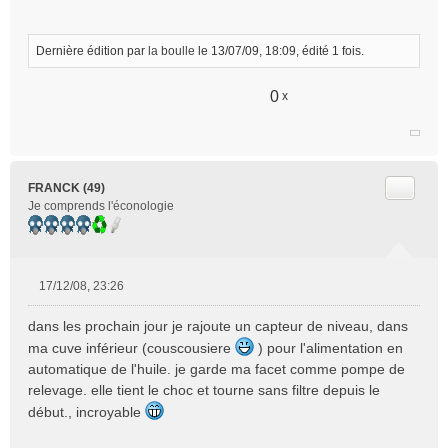
s
a
g
Dernière édition par
la boulle
le 13/07/09, 18:09, édité 1 fois.
e
n
0
x
o
n
l
u
Citer
FRANCK (49)
Je comprends l'éconologie
17/12/08, 23:26
M
e
dans les prochain jour je rajoute un capteur de niveau, dans
s
ma cuve inférieur (couscousiere
) pour l'alimentation en
s
automatique de l'huile. je garde ma facet comme pompe de
a
relevage. elle tient le choc et tourne sans filtre depuis le
g
e
début., incroyable
n
o