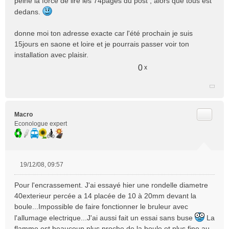
peine la force de lire les 74pages du post , alors que tous est
dedans.
donne moi ton adresse exacte car l'été prochain je suis
15jours en saone et loire et je pourrais passer voir ton
installation avec plaisir.
0
x
Citer
Macro
Econologue expert
19/12/08, 09:57
M
e
Pour l'encrassement. J'ai essayé hier une rondelle diametre
s
40exterieur percée a 14 placée de 10 à 20mm devant la
s
boule...Impossible de faire fonctionner le bruleur avec
a
l'allumage electrique...J'ai aussi fait un essai sans buse
g
La
e
flamme est beaucoup plus proche de la boule et plus fine au