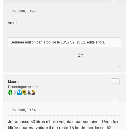
19/12/08, 10:22
M
e
salut
s
s
a
g
Dernière édition par
la boulle
le 13/07/09, 18:12, édité 1 fois.
e
n
0
x
o
n
l
u
Citer
Macro
Econologue expert
19/12/08, 10:54
M
e
Je ramasse 50 litres d'huile vegetale par semaine...Unne fois
s
filtrée pour ma voiture il me reste 15 kg de merdasse..52