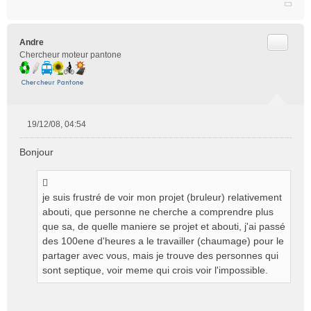
l
u
Citer
Andre
Chercheur moteur pantone
19/12/08, 04:54
M
e
Bonjour
s
s
a
g
je suis frustré de voir mon projet (bruleur) relativement
e
abouti, que personne ne cherche a comprendre plus
n
que sa, de quelle maniere se projet et abouti, j'ai passé
o
des 100ene d'heures a le travailler (chaumage) pour le
n
partager avec vous, mais je trouve des personnes qui
l
sont septique, voir meme qui crois voir l'impossible.
u