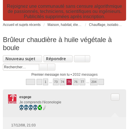
Rejoignez une communauté sans censure algorithmique
de passionnés, techniciens, scientifiques ou ingénieurs.
Publicités supprimées après inscription.
Accueil et sujets récents
Maison, habitat, électricité et jardin. Travaux et bricolage.
Chauffage, isolation, ventilation, VMC, refroidissement...
Brûleur chaudière à huile végétale à
boule
Nouveau sujet
Répondre
Premier message non lu
• 2032 messages
1
…
73
74
75
76
77
…
204
Citer
esgege
Je comprends l'éconologie
17/12/08, 21:03