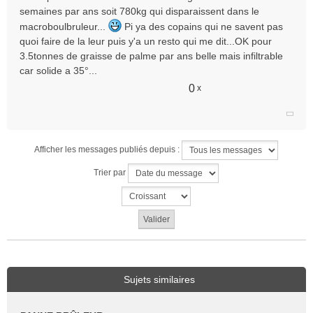
s
semaines par ans soit 780kg qui disparaissent dans le
a
macroboulbruleur...
g
Pi ya des copains qui ne savent pas
e
quoi faire de la leur puis y'a un resto qui me dit...OK pour
n
3.5tonnes de graisse de palme par ans belle mais infiltrable
o
car solide a 35°...
n
0
x
l
u
Afficher les messages publiés depuis :
Trier par
Sujets similaires