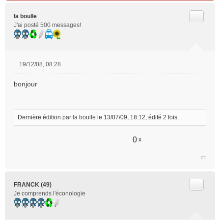
Citer
la boulle
J'ai posté 500 messages!
19/12/08, 08:28
M
e
bonjour
s
s
a
g
Dernière édition par
la boulle
le 13/07/09, 18:12, édité 2 fois.
e
n
0
x
o
n
l
u
Citer
FRANCK (49)
Je comprends l'éconologie