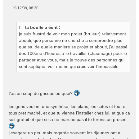
19/12/08, 08:30
M
e
s
la boulle a écrit :
s
je suis frustré de voir mon projet (bruleur) relativement
a
g
abouti, que personne ne cherche a comprendre plus
e
que sa, de quelle maniere se projet et abouti, j'ai passé
n
des 100ene d'heures a le travailler (chaumage) pour le
o
partager avec vous, mais je trouve des personnes qui
n
sont septique, voir meme qui crois voir l'impossible.
l
u
t'as un coup de grisous ou quoi?
les gens veulent une synthése, les plans, les cotes et tout et
tous pret maché, et que tu vienne l'installer chez lui, et que ca
soit gratuit et que si ca ne marche pas il te ferons un proces.
j'exagere un peu mais regarde souvent les djeunes ont a