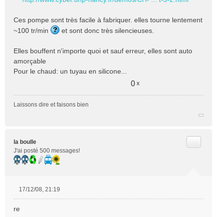
Ces pompe sont très facile à fabriquer. elles tourne lentement
~100 tr/min
et sont donc très silencieuses.
Elles bouffent n'importe quoi et sauf erreur, elles sont auto
amorçable
Pour le chaud: un tuyau en silicone...
0
x
Laissons dire et faisons bien
Citer
la boulle
J'ai posté 500 messages!
17/12/08, 21:19
M
e
re
s