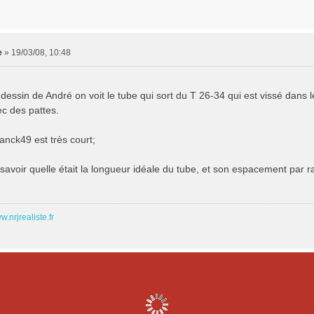
e
»
19/03/08, 10:48
 dessin de André on voit le tube qui sort du T 26-34 qui est vissé dans l
c des pattes.
ranck49 est très court;
 savoir quelle était la longueur idéale du tube, et son espacement par r
w.nrjrealiste.fr