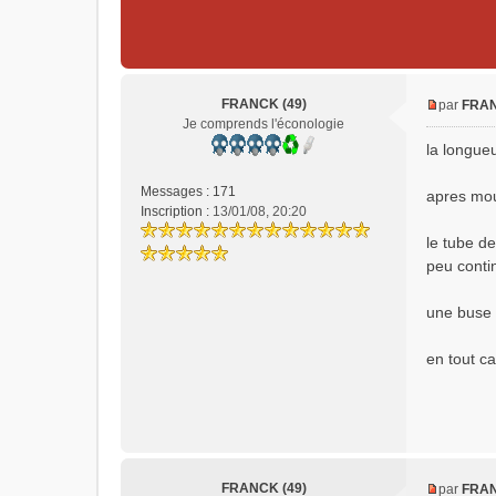
FRANCK (49)
par
FRAN
M
Je comprends l'éconologie
e
la longue
s
s
Messages :
171
apres mou
a
Inscription :
13/01/08, 20:20
g
e
le tube d
n
peu conti
o
n
une buse 
l
u
en tout ca
FRANCK (49)
par
FRAN