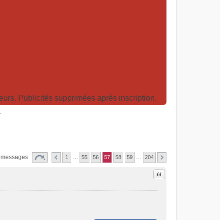
rs. Publicités supprimées après inscription.
.
 messages
1
…
55
56
57
58
59
…
204
Citer