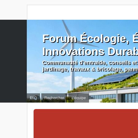
Forum Écologie, É
Innovations Dura
Communauté d'entraide, conseils et 
jardinage, travaux & bricolage, pan
FAQ
Rechercher
L’équipe