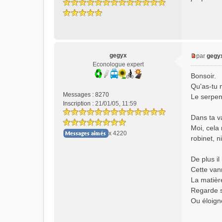
e
n
o
n
l
u
gegyx
par
gegy
M
Econologue expert
e
Bonsoir.
s
Qu'as-tu 
s
Messages :
8270
Le serpen
a
Inscription :
21/01/05, 11:59
g
e
Dans ta v
n
Moi, cela 
x 4220
o
robinet, n
n
l
De plus il
u
Cette vann
La matièr
Regarde si
Ou éloign