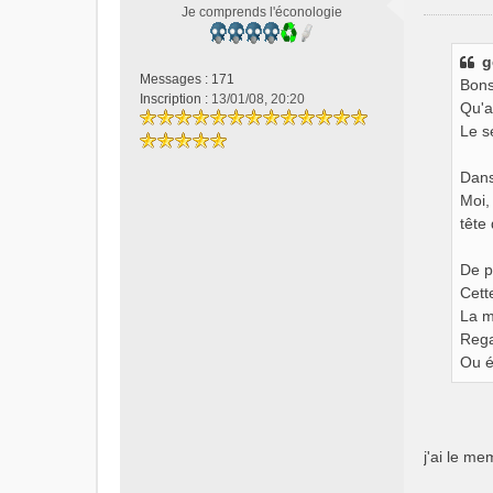
M
Je comprends l'éconologie
e
s
g
s
Messages :
171
Bons
a
Inscription :
13/01/08, 20:20
g
Qu'a
e
Le s
n
o
Dans
n
Moi,
l
tête 
u
De p
Cett
La m
Rega
Ou é
j'ai le me