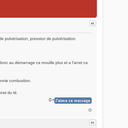
Citer
e pulvérisation, pression de pulvérisation.
donc au démarrage ca mouille plus et a l'arret ca
demie combustion.
pret du té.
0
x
Citer