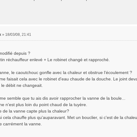
x
»
18/03/08, 21:41
modifié depuis ?
tin réchauffeur enlevé + Le robinet changé et rapproché.
anne, le caoutchouc gonfle avec la chaleur et obstrue l'écoulement ?
me faisait cela avec le robinet d'eau chaude de la douche. Le joint devait
i le débit ne changeait.
 me semble que tu ais dis avoir rapprocher la vanne de la boule...
e n'est plus loin du point chaud de la tuyère.
e de la vanne capte plus la chaleur?
 cela chauffe plus qu'auparavant. Met un bouclier, si c'est de la chaleu
e carrément la vanne.