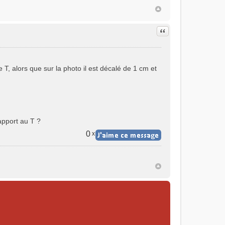
Citer
e T, alors que sur la photo il est décalé de 1 cm et
apport au T ?
0
x