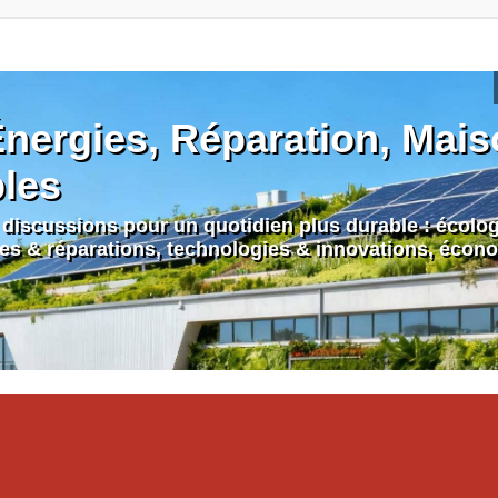
nergies, Réparation, Maiso
bles
discussions pour un quotidien plus durable : écologi
nes & réparations, technologies & innovations, écono