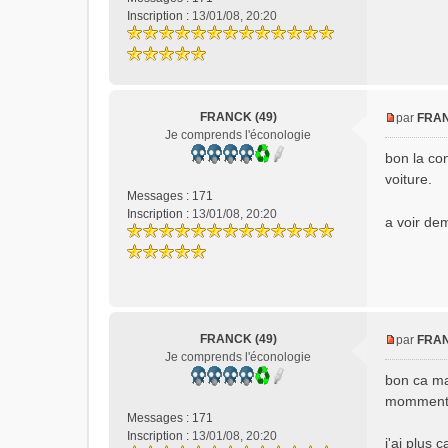
a
Inscription :
13/01/08, 20:20
g
e
n
o
n
l
FRANCK (49)
par
FRAN
u
M
Je comprends l'éconologie
e
bon la co
s
voiture.
s
Messages :
171
a
Inscription :
13/01/08, 20:20
a voir de
g
e
n
o
n
l
u
FRANCK (49)
par
FRAN
M
Je comprends l'éconologie
e
bon ca ma
s
momment r
s
Messages :
171
a
Inscription :
13/01/08, 20:20
j'ai plus 
g