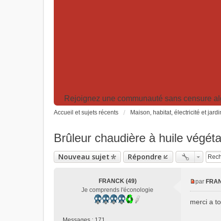
Rejoignez une communauté sans censure algor
Accueil et sujets récents
Maison, habitat, électricité et jard
Brûleur chaudière à huile végéta
Nouveau sujet
Répondre
FRANCK (49)
par
FRAN
M
Je comprends l'éconologie
e
merci a to
s
s
Messages :
171