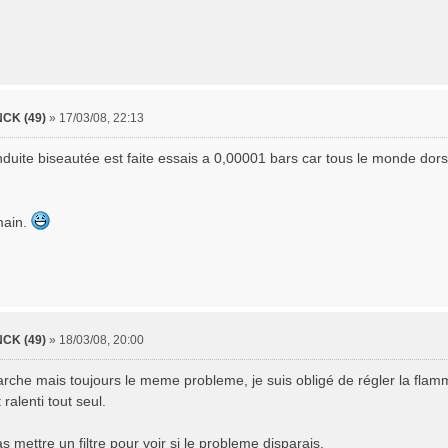
CK (49)
»
17/03/08, 22:13
nduite biseautée est faite essais a 0,00001 bars car tous le monde dors,
main.
CK (49)
»
18/03/08, 20:00
rche mais toujours le meme probleme, je suis obligé de régler la flamm
alenti tout seul.
cas mettre un filtre pour voir si le probleme disparais.