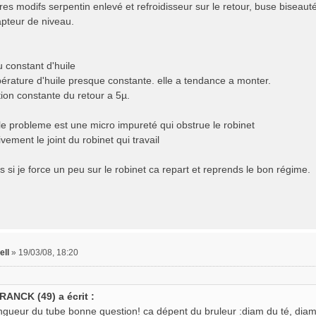
eres modifs serpentin enlevé et refroidisseur sur le retour, buse bisea
apteur de niveau.
 constant d'huile
érature d'huile presque constante. elle a tendance a monter.
ation constante du retour a 5µ.
 le probleme est une micro impureté qui obstrue le robinet
tivement le joint du robinet qui travail
s si je force un peu sur le robinet ca repart et reprends le bon régime.
ell
»
19/03/08, 18:20
RANCK (49) a écrit :
ongueur du tube bonne question! ca dépent du bruleur :diam du té, diame