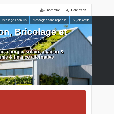
Inscription
Connexion
Messages non lus
Messages sans réponse
Sujets actifs
n, Bricolage et
e, énergie, solaire, maison &
mie & finance alternative