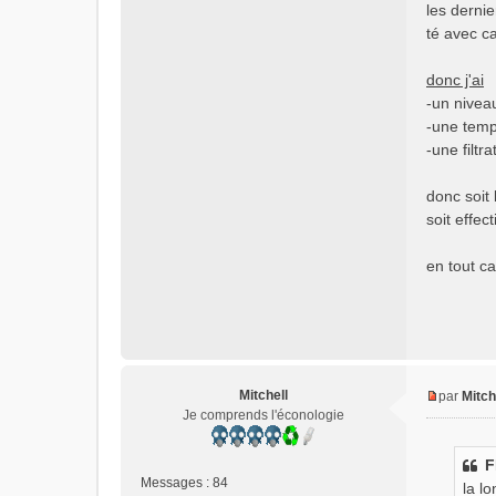
les derni
té avec c
donc j'ai
-un niveau
-une temp
-une filtr
donc soit
soit effec
en tout ca
Mitchell
par
Mitch
M
Je comprends l'éconologie
e
s
F
s
Messages :
84
la l
a