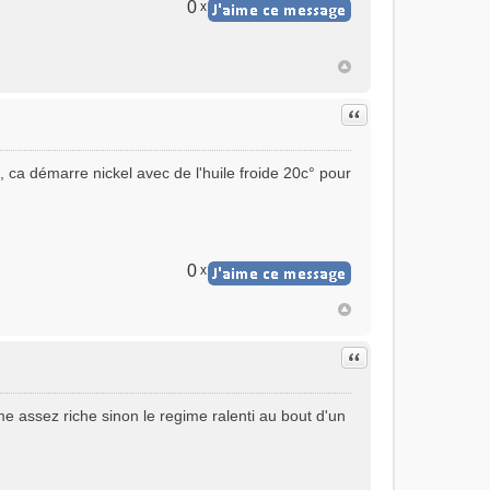
0
x
Citer
 ca démarre nickel avec de l'huile froide 20c° pour
0
x
Citer
e assez riche sinon le regime ralenti au bout d'un