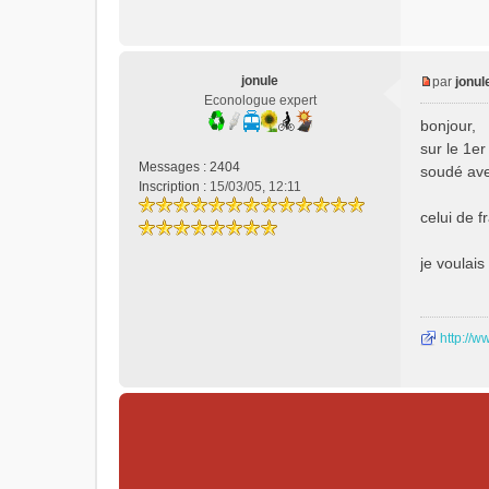
jonule
par
jonul
M
Econologue expert
e
bonjour,
s
sur le 1er
s
Messages :
2404
soudé ave
a
Inscription :
15/03/05, 12:11
g
e
celui de f
n
o
je voulais
n
l
u
http://ww