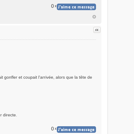
0
x
Citer
 gonfler et coupait l'arrivée, alors que la tête de
r directe.
0
x