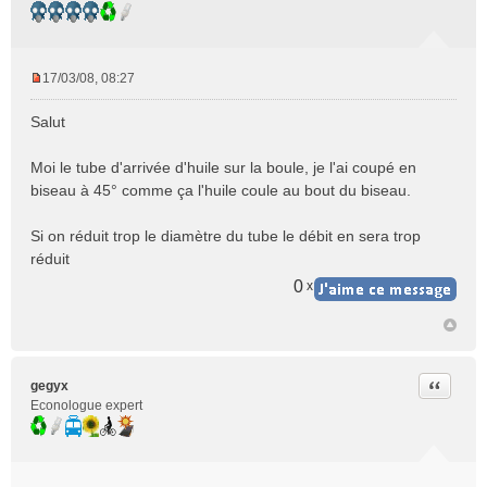
u
17/03/08, 08:27
M
e
Salut
s
s
Moi le tube d'arrivée d'huile sur la boule, je l'ai coupé en
a
biseau à 45° comme ça l'huile coule au bout du biseau.
g
e
n
Si on réduit trop le diamètre du tube le débit en sera trop
o
réduit
n
0
x
l
u
Citer
gegyx
Econologue expert