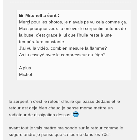
M
e
s
Mitchell a écrit :
s
Merçi pour les photos, je n'avais ps vu cela comme ça.
a
g
Mais pourquoi veux-tu enlever le serpentin autours de
e
la buse, c'est grace à lui que l'huile reste à une
n
température constante.
o
J'ai vu la vidéo, combien mesure la flamme?
n
As tu essayé avec le compresseur du frigo?
l
u
A plus
Michel
le serpentin c'est le retour d'huile qui passe dedans et le
retour est deja bien chaud je pense meme mettre un
radiateur de dissipation dessus!
avant tout je vais mettre ma sonde sur le retour comme le
sugere andré je pense que ca tourne dans les 70c°.