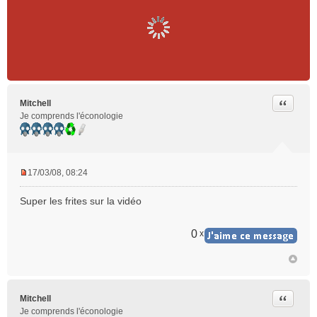
Citer
Mitchell
Je comprends l'éconologie
17/03/08, 08:24
M
e
Super les frites sur la vidéo
s
s
a
0
x
g
e
n
o
n
Citer
Mitchell
l
Je comprends l'éconologie