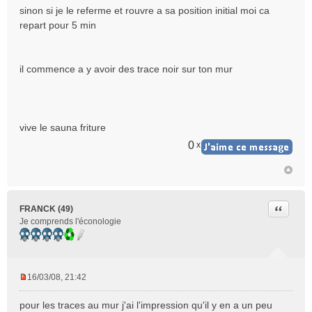
n
sinon si je le referme et rouvre a sa position initial moi ca
l
repart pour 5 min
u
il commence a y avoir des trace noir sur ton mur
vive le sauna friture
0
x
Citer
FRANCK (49)
Je comprends l'éconologie
16/03/08, 21:42
M
e
pour les traces au mur j'ai l'impression qu'il y en a un peu
s