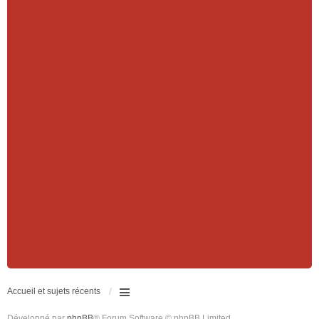
Accueil et sujets récents
Développé par
phpBB
® Forum Software © phpBB Limited