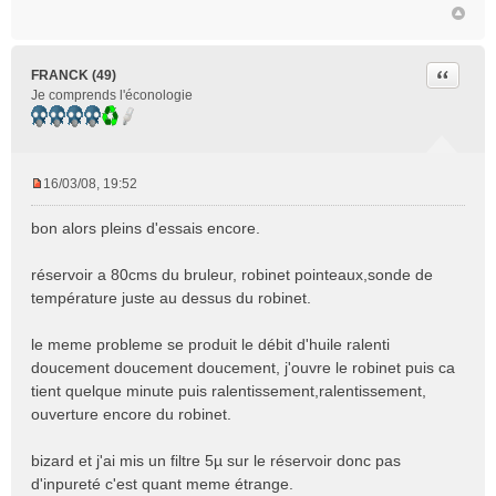
Citer
FRANCK (49)
Je comprends l'éconologie
16/03/08, 19:52
M
e
bon alors pleins d'essais encore.
s
s
réservoir a 80cms du bruleur, robinet pointeaux,sonde de
a
température juste au dessus du robinet.
g
e
n
le meme probleme se produit le débit d'huile ralenti
o
doucement doucement doucement, j'ouvre le robinet puis ca
n
tient quelque minute puis ralentissement,ralentissement,
l
ouverture encore du robinet.
u
bizard et j'ai mis un filtre 5µ sur le réservoir donc pas
d'inpureté c'est quant meme étrange.