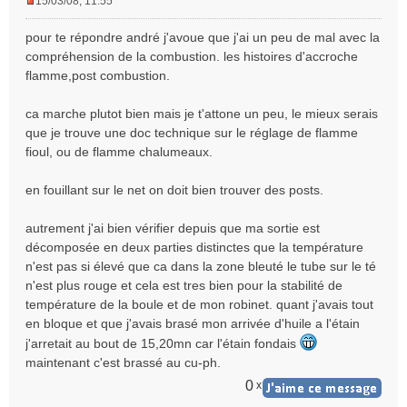
15/03/08, 11:55
M
e
pour te répondre andré j'avoue que j'ai un peu de mal avec la
s
compréhension de la combustion. les histoires d'accroche
s
flamme,post combustion.
a
g
e
ca marche plutot bien mais je t'attone un peu, le mieux serais
n
que je trouve une doc technique sur le réglage de flamme
o
fioul, ou de flamme chalumeaux.
n
l
en fouillant sur le net on doit bien trouver des posts.
u
autrement j'ai bien vérifier depuis que ma sortie est
décomposée en deux parties distinctes que la température
n'est pas si élevé que ca dans la zone bleuté le tube sur le té
n'est plus rouge et cela est tres bien pour la stabilité de
température de la boule et de mon robinet. quant j'avais tout
en bloque et que j'avais brasé mon arrivée d'huile a l'étain
j'arretait au bout de 15,20mn car l'étain fondais
maintenant c'est brassé au cu-ph.
0
x