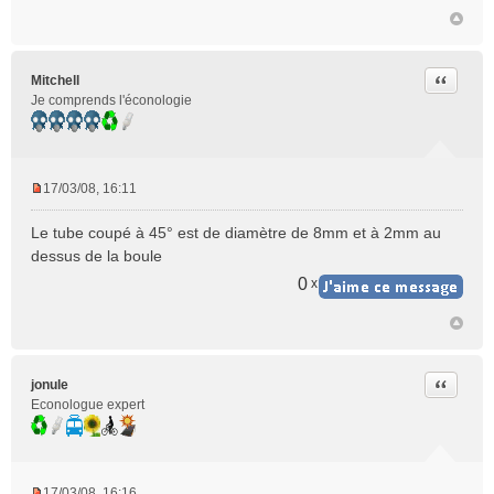
Citer
Mitchell
Je comprends l'éconologie
17/03/08, 16:11
M
e
Le tube coupé à 45° est de diamètre de 8mm et à 2mm au
s
dessus de la boule
s
a
0
x
g
e
n
o
n
Citer
jonule
l
Econologue expert
u
17/03/08, 16:16