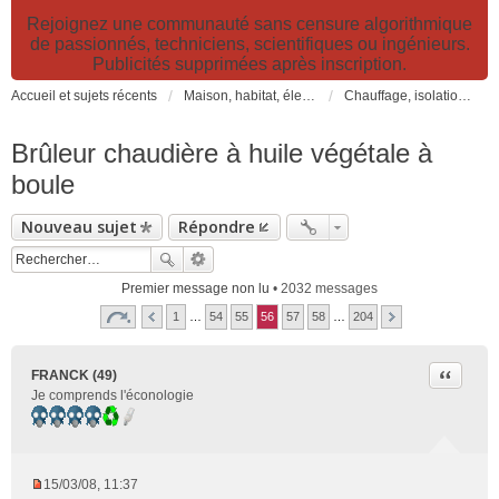
Rejoignez une communauté sans censure algorithmique
de passionnés, techniciens, scientifiques ou ingénieurs.
Publicités supprimées après inscription.
Accueil et sujets récents
Maison, habitat, électricité et jardin. Travaux et bricolage.
Chauffage, isolation, ventilation, VMC, refroidissement...
Brûleur chaudière à huile végétale à
boule
Nouveau sujet
Répondre
Premier message non lu
• 2032 messages
1
…
54
55
56
57
58
…
204
Citer
FRANCK (49)
Je comprends l'éconologie
15/03/08, 11:37