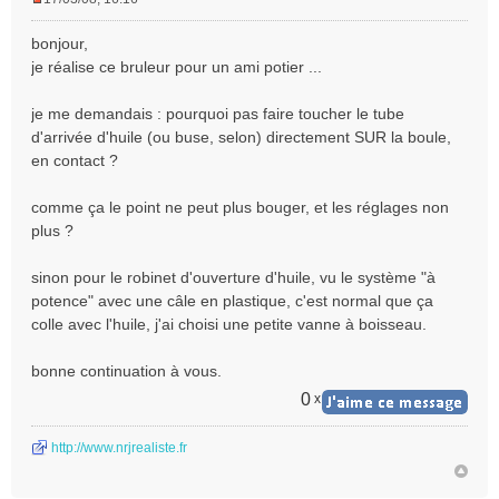
M
e
bonjour,
s
je réalise ce bruleur pour un ami potier ...
s
a
je me demandais : pourquoi pas faire toucher le tube
g
e
d'arrivée d'huile (ou buse, selon) directement SUR la boule,
n
en contact ?
o
n
comme ça le point ne peut plus bouger, et les réglages non
l
plus ?
u
sinon pour le robinet d'ouverture d'huile, vu le système "à
potence" avec une câle en plastique, c'est normal que ça
colle avec l'huile, j'ai choisi une petite vanne à boisseau.
bonne continuation à vous.
0
x
http://www.nrjrealiste.fr