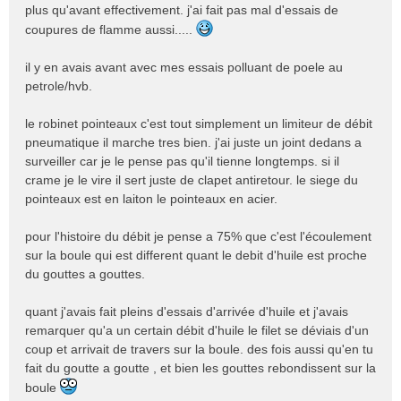
plus qu'avant effectivement. j'ai fait pas mal d'essais de
s
coupures de flamme aussi.....
a
g
e
il y en avais avant avec mes essais polluant de poele au
n
petrole/hvb.
o
n
le robinet pointeaux c'est tout simplement un limiteur de débit
l
pneumatique il marche tres bien. j'ai juste un joint dedans a
u
surveiller car je le pense pas qu'il tienne longtemps. si il
crame je le vire il sert juste de clapet antiretour. le siege du
pointeaux est en laiton le pointeaux en acier.
pour l'histoire du débit je pense a 75% que c'est l'écoulement
sur la boule qui est different quant le debit d'huile est proche
du gouttes a gouttes.
quant j'avais fait pleins d'essais d'arrivée d'huile et j'avais
remarquer qu'a un certain débit d'huile le filet se déviais d'un
coup et arrivait de travers sur la boule. des fois aussi qu'en tu
fait du goutte a goutte , et bien les gouttes rebondissent sur la
boule