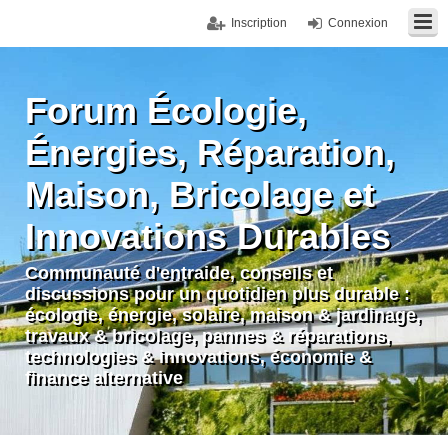
Inscription
Connexion
Forum Écologie,
Énergies, Réparation,
Maison, Bricolage et
Innovations Durables
Communauté d'entraide, conseils et
discussions pour un quotidien plus durable :
écologie, énergie, solaire, maison & jardinage,
travaux & bricolage, pannes & réparations,
technologies & innovations, économie &
finance alternative