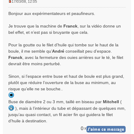
17/03/08, 12:05
M
e
Bonjour aux expérimentateurs et peaufineurs.
s
s
Je trouve que la machine de
Franck
, sur la vidéo donne un
a
bel effet, et n’est pas si bruyante que cela.
g
e
n
Pour la goutte ou le filet d’huile qui tombe sur le haut de la
o
boule, il me semble qu’
André
conseillait peu d’espace.
n
Franck
, avec la fermeture des ouies arrières sur le té, le filet
l
devrait être moins perturbé.
u
Sinon, si l’espace entre buse et haut de boule est plus grand,
plutôt que réduire l’ouverture de la buse au minimum, au
risque qu’elle ne se bouche..
Buse de diamètre 2 ou 3 mm, taillé en biseau par
Mitchell
(
), mais à l’intérieur du tube et dépassant de quelques mm,
jusqu’au quasi contact, un fil acier fin qui guidera le filet
d’huile à destination.
0
x