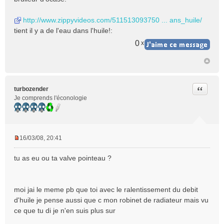
http://www.zippyvideos.com/511513093750 ... ans_huile/
tient il y a de l'eau dans l'huile!:
0
x
Citer
turbozender
Je comprends l'éconologie
16/03/08, 20:41
M
e
tu as eu ou ta valve pointeau ?
s
s
a
moi jai le meme pb que toi avec le ralentissement du debit
g
e
d'huile je pense aussi que c mon robinet de radiateur mais vu
n
ce que tu di je n'en suis plus sur
o