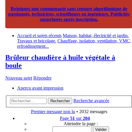
Rejoignez une communauté sans censure algorithmique de
passionnés, techniciens, scientifiques ou ingénieurs. Publicités
supprimées après inscription.
Accueil et sujets récents
Maison, habitat, électricité et jardin.
Travaux et bricolage.
Chauffage, isolation, ventilation, VMC,
refroidissement...
Brûleur chaudière à huile végétale à
boule
Nouveau sujet
Répondre
Aperçu avant impression
Recherche avancée
Rechercher
Premier message non lu
• 2032 messages
Page
51
sur
204
Atteindre la page :