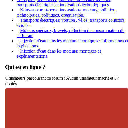
transports électriques et innovations technologiques
Nouveaux transports: innovations, moteurs, pollution,
technologies, politiques, organisation...
Transports électriques: voitures, vélos, transports collectifs,
avions...
Moteurs spéciaux, brevets, réduction de consommation de
carburant
Injection d'eau dans les moteurs thermiques : informations e
explications
Injection d'eau dans les moteurs: montages et
expérimentations
Qui est en ligne ?
Utilisateurs parcourant ce forum : Aucun utilisateur inscrit et 37
invités