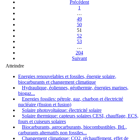
Précédent
1
…
49
50
51
52
53
…
204
Suivant
Atteindre
Energies renouvelables et fossiles, énergie solaire,
biocarburants et changement climatique
Hydraulique, éoliennes, géothermie, énergies marines,
biogaz...
Energies fossiles: pétrole, gaz, charbon et électricité
nucléaire (fission et fusion)
Solaire photovoltaïque: électricité solaire
Solaire thermique: capteurs solaires CESI, chauffage, ECS,
fours et cuiseurs solaires
Biocarburants, agrocarburants, biocombustibles, BtL,
carburants alternatifs non fossiles...
Changement climatique: CO2, réchauffement, effet de