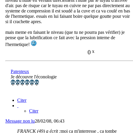
niveau d'huile en versant directement l'huile par le tuyau d'arrivée
d'air. pas de risque car le tuyau en cuivre ne par pas directement au
systeme de compression il est soudé a la cuve et ca va coulé en bas
de l'hermetique. essais en lui faisant boire quelque goutte pour voir
si il crachette apres.
mais meme en faisant le niveau (que tu ne pourra pas vérifier) je
pense que la lubrification ce fait avec la pression interne de
l'hermetique!
0
x
Patenteux
Je découvre l'éconologie
Citer
Citer
Message non lu
28/02/08, 06:43
FRANCK (49) a écrit :
moi ca m'interresse , ca tombe