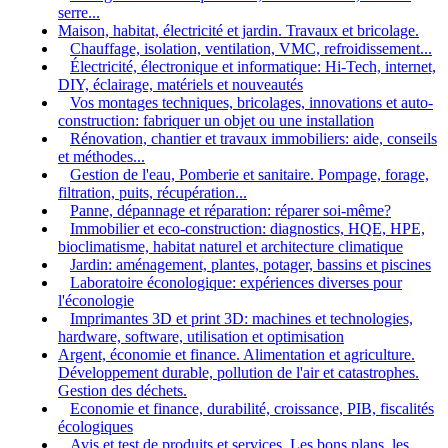
serre...
Maison, habitat, électricité et jardin. Travaux et bricolage.
Chauffage, isolation, ventilation, VMC, refroidissement...
Électricité, électronique et informatique: Hi-Tech, internet,
DIY, éclairage, matériels et nouveautés
Vos montages techniques, bricolages, innovations et auto-
construction: fabriquer un objet ou une installation
Rénovation, chantier et travaux immobiliers: aide, conseils
et méthodes...
Gestion de l'eau, Pomberie et sanitaire. Pompage, forage,
filtration, puits, récupération...
Panne, dépannage et réparation: réparer soi-même?
Immobilier et eco-construction: diagnostics, HQE, HPE,
bioclimatisme, habitat naturel et architecture climatique
Jardin: aménagement, plantes, potager, bassins et piscines
Laboratoire éconologique: expériences diverses pour
l'éconologie
Imprimantes 3D et print 3D: machines et technologies,
hardware, software, utilisation et optimisation
Argent, économie et finance. Alimentation et agriculture.
Développement durable, pollution de l'air et catastrophes.
Gestion des déchets.
Economie et finance, durabilité, croissance, PIB, fiscalités
écologiques
Avis et test de produits et services. Les bons plans, les