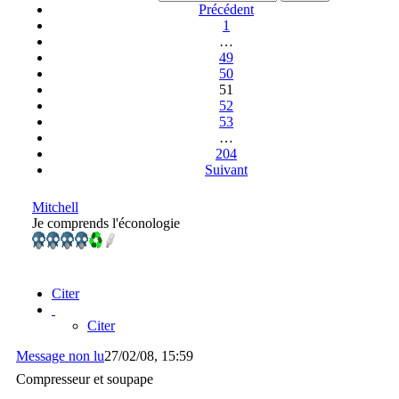
Précédent
1
…
49
50
51
52
53
…
204
Suivant
Mitchell
Je comprends l'éconologie
Citer
Citer
Message non lu
27/02/08, 15:59
Compresseur et soupape