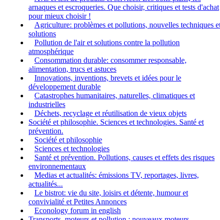
arnaques et escroqueries. Que choisir, critiques et tests d'achat
pour mieux choisir !
Agriculture: problèmes et pollutions, nouvelles techniques e
solutions
Pollution de l'air et solutions contre la pollution
atmosphérique
Consommation durable: consommer responsable,
alimentation, trucs et astuces
Innovations, inventions, brevets et idées pour le
développement durable
Catastrophes humanitaires, naturelles, climatiques et
industrielles
Déchets, recyclage et réutilisation de vieux objets
Société et philosophie. Sciences et technologies. Santé et
prévention.
Société et philosophie
Sciences et technologies
Santé et prévention. Pollutions, causes et effets des risques
environnementaux
Medias et actualités: émissions TV, reportages, livres,
actualités...
Le bistrot: vie du site, loisirs et détente, humour et
convivialité et Petites Annonces
Econology forum in english
Transports, moteurs et pollution : nouveaux moteurs,