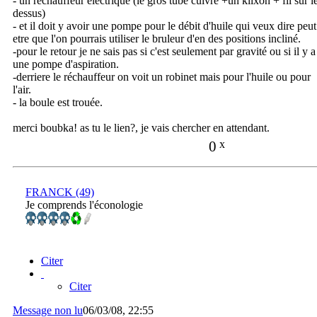
- un réchauffeur électrique (le gros tube cuivre +un klixon + fil sur l
dessus)
- et il doit y avoir une pompe pour le débit d'huile qui veux dire peut
etre que l'on pourrais utiliser le bruleur d'en des positions incliné.
-pour le retour je ne sais pas si c'est seulement par gravité ou si il y a
une pompe d'aspiration.
-derriere le réchauffeur on voit un robinet mais pour l'huile ou pour
l'air.
- la boule est trouée.
merci boubka! as tu le lien?, je vais chercher en attendant.
0
x
FRANCK (49)
Je comprends l'éconologie
Citer
Citer
Message non lu
06/03/08, 22:55