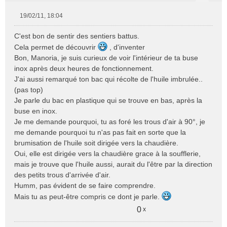
19/02/11, 18:04
M
e
C'est bon de sentir des sentiers battus.
s
Cela permet de découvrir
, d'inventer
s
Bon, Manoria, je suis curieux de voir l'intérieur de ta buse
a
inox après deux heures de fonctionnement.
g
e
J'ai aussi remarqué ton bac qui récolte de l'huile imbrulée..
n
(pas top)
o
Je parle du bac en plastique qui se trouve en bas, après la
n
buse en inox.
l
Je me demande pourquoi, tu as foré les trous d'air à 90°, je
u
me demande pourquoi tu n'as pas fait en sorte que la
brumisation de l'huile soit dirigée vers la chaudière.
Oui, elle est dirigée vers la chaudière grace à la soufflerie,
mais je trouve que l'huile aussi, aurait du l'être par la direction
des petits trous d'arrivée d'air.
Humm, pas évident de se faire comprendre.
Mais tu as peut-être compris ce dont je parle.
0
x