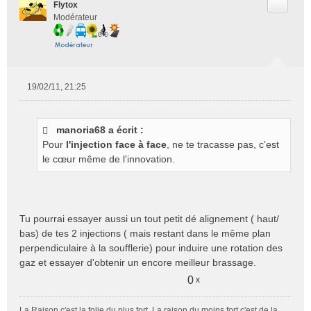
Citer
Flytox
Modérateur
19/02/11, 21:25
M
e
s
manoria68 a écrit :
s
Pour
l'injection face à face
, ne te tracasse pas, c'est
a
g
le cœur même de l'innovation.
e
n
o
n
Tu pourrai essayer aussi un tout petit dé alignement ( haut/
l
bas) de tes 2 injections ( mais restant dans le même plan
u
perpendiculaire à la soufflerie) pour induire une rotation des
gaz et essayer d'obtenir un encore meilleur brassage.
0
x
La Raison c'est la folie du plus fort. La raison du moins fort c'est de la