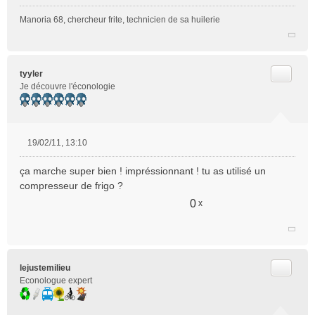
Manoria 68, chercheur frite, technicien de sa huilerie
Citer
tyyler
Je découvre l'éconologie
19/02/11, 13:10
M
e
ça marche super bien ! impréssionnant ! tu as utilisé un
s
compresseur de frigo ?
s
a
0
x
g
e
n
o
n
Citer
lejustemilieu
l
Econologue expert
u