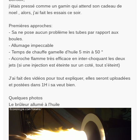
s
j'étais pressé comme un gamin qui attend son cadeau de
s
noel , alors, j'ai fait les essais ce soir.
a
g
e
Premières approches:
n
- Sa ne pose aucun problème les tubes par rapport aux
o
boules.
n
- Allumage impeccable
l
- Temps de chauffe gamelle d'huile 5 min à 50 °
u
- Accroche flamme très efficace en inter-choquant les deux
jets (si une injection est éteinte sur un coté, tout s'éteint)
J'ai fait des vidéos pour tout expliquer, elles seront uploadées
et postées dans 1H i sa veut bien.
Quelques photos
Le brûleur allumé à l'huile