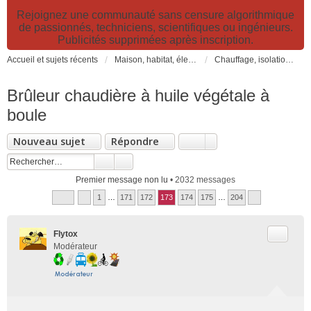
Rejoignez une communauté sans censure algorithmique
de passionnés, techniciens, scientifiques ou ingénieurs.
Publicités supprimées après inscription.
Accueil et sujets récents
Maison, habitat, électricité et jardin. Travaux et bricolage.
Chauffage, isolation, ventilation, VMC, refroidissement...
Brûleur chaudière à huile végétale à
boule
Nouveau sujet
Répondre
Premier message non lu
• 2032 messages
1
…
171
172
173
174
175
…
204
Citer
Flytox
Modérateur