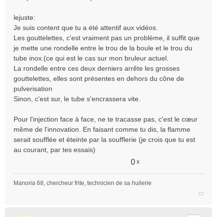
e
n
lejuste:
o
Je suis content que tu a été attentif aux vidéos.
n
Les gouttelettes, c'est vraiment pas un problème, il suffit que
l
je mette une rondelle entre le trou de la boule et le trou du
u
tube inox.(ce qui est le cas sur mon bruleur actuel.
La rondelle entre ces deux derniers arrête les grosses
gouttelettes, elles sont présentes en dehors du cône de
pulverisation
Sinon, c'est sur, le tube s'encrassera vite.
Pour l'injection face à face, ne te tracasse pas, c'est le cœur
même de l'innovation. En faisant comme tu dis, la flamme
serait soufflée et éteinte par la soufflerie (je crois que tu est
au courant, par tes essais)
0
x
Manoria 68, chercheur frite, technicien de sa huilerie