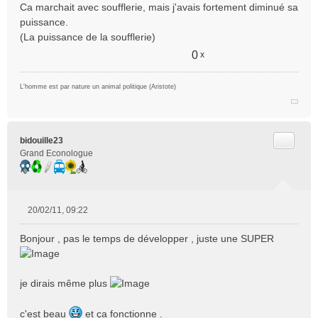
Ca marchait avec soufflerie, mais j'avais fortement diminué sa
u
puissance.
(La puissance de la soufflerie)
0
x
L'homme est par nature un animal politique (Aristote)
Citer
bidouille23
Grand Econologue
20/02/11, 09:22
M
e
Bonjour , pas le temps de développer , juste une SUPER
s
s
a
je dirais même plus
g
e
n
c'est beau
et ça fonctionne .