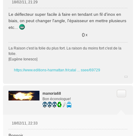
18/02/11, 21:29
M
e
Le déflecteur super facile à faire en tendant un fil d'inox en
s
biais, on peut changer l'angle, l'épaisseur en mettre plusieurs
s
etc...
a
g
0
x
e
n
La Raison c'est la folie du plus fort. La raison du moins fort c'est de la
o
folie.
n
[Eugène Ionesco]
l
u
https://www.editions-harmattan.fr/catal ... ssee/69729
Citer
manoria68
Bon éconologue!
18/02/11, 22:33
M
e
Bonsoir,