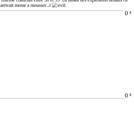
a arrivait meme a mousser...r
0
x
0
x