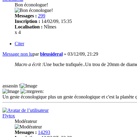
Bon éconologue!
Messages :
299
Inscription :
14/02/09, 15:35
Localisation :
Nîmes
x 4
Citer
Message non lu
par
bleusideral
»
03/12/09, 21:29
Macro a écrit :
Une buche trafiquée..Un trou de 20mm de diametre
assassin !
Un geste éconologique plus un geste éconologique et c'est la planète q
Flytox
Modérateur
Messages :
14293