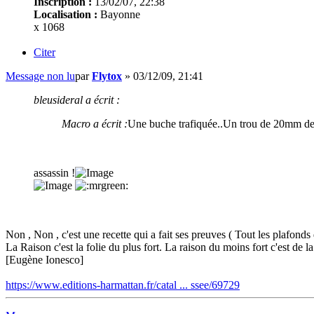
Inscription :
13/02/07, 22:38
Localisation :
Bayonne
x 1068
Citer
Message non lu
par
Flytox
»
03/12/09, 21:41
bleusideral a écrit :
Macro a écrit :
Une buche trafiquée..Un trou de 20mm de d
assassin !
Non , Non , c'est une recette qui a fait ses preuves ( Tout les plafonds 
La Raison c'est la folie du plus fort. La raison du moins fort c'est de la 
[Eugène Ionesco]
https://www.editions-harmattan.fr/catal ... ssee/69729