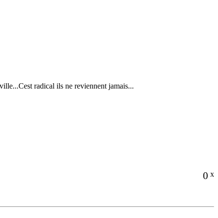
e...Cest radical ils ne reviennent jamais...
0
x