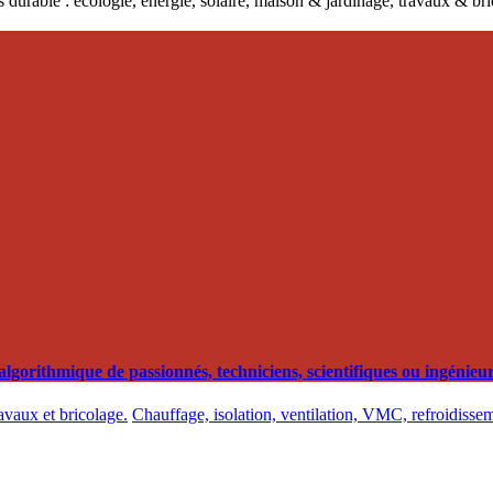
 durable : écologie, énergie, solaire, maison & jardinage, travaux & b
orithmique de passionnés, techniciens, scientifiques ou ingénieurs
ravaux et bricolage.
Chauffage, isolation, ventilation, VMC, refroidissem