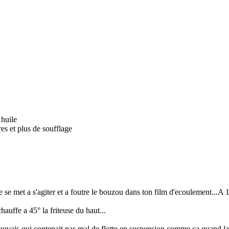
 huile
es et plus de soufflage
e se met a s'agiter et a foutre le bouzou dans ton film d'ecoulement...A 1
uffe a 45° la friteuse du haut...
auvais qui contenait pas mal de flotte en suspension comme ca quand la f