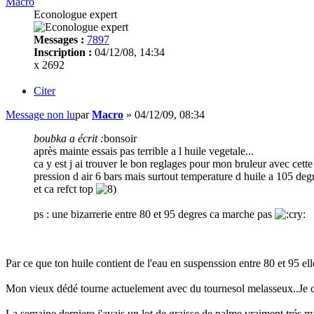
Macro
Econologue expert
Messages :
7897
Inscription :
04/12/08, 14:34
x 2692
Citer
Message non lu
par
Macro
»
04/12/09, 08:34
boubka a écrit :
bonsoir
après mainte essais pas terrible a l huile vegetale...
ca y est j ai trouver le bon reglages pour mon bruleur avec cette
pression d air 6 bars mais surtout temperature d huile a 105 degr
et ca refct top
ps : une bizarrerie entre 80 et 95 degres ca marche pas
Par ce que ton huile contient de l'eau en suspenssion entre 80 et 95 ell
Mon vieux dédé tourne actuelement avec du tournesol melasseux..Je cha
La semaine derniere j'avais un lot de graisse de palme vraiment trés m