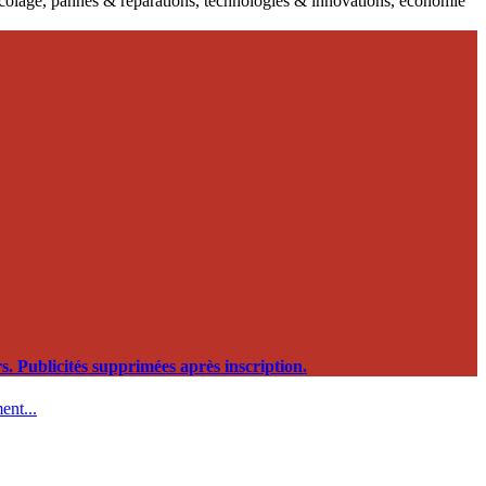
ricolage, pannes & réparations, technologies & innovations, économie
. Publicités supprimées après inscription.
ent...