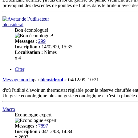
provoquait des descentes de gouttes de flottes dans le bruleur avec des 
bleusideral
Bon éconologue!
Messages :
299
Inscription :
14/02/09, 15:35
Localisation :
Nîmes
x 4
Citer
Message non lu
par
bleusideral
»
04/12/09, 10:21
d'où l'utilité d'avoir un thermostat réglable pour la réserve chauffée e
Un geste éconologique plus un geste éconologique et c'est la planète q
Macro
Econologue expert
Messages :
7897
Inscription :
04/12/08, 14:34
x 2692