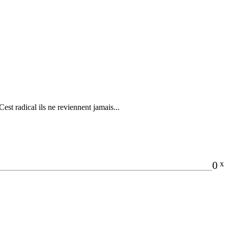
st radical ils ne reviennent jamais...
0
x