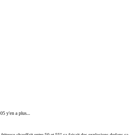
05 y'en a plus...
riteuse chauffait entre 50 et 55° ca faisait des explosions dedans ca