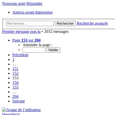
Nouveau sujet
Répondre
Aperçu avant impression
Recherche avancée
Rechercher
Premier message non lu
• 2032 messages
Page
153
sur
204
Atteindre la page :
Précédent
1
…
151
152
153
154
155
…
204
Suivant
bleusideral