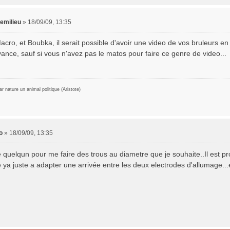
temilieu
»
18/09/09, 13:35
acro, et Boubka, il serait possible d'avoir une video de vos bruleurs e
ance, sauf si vous n'avez pas le matos pour faire ce genre de video...
 nature un animal politique (Aristote)
o
»
18/09/09, 13:35
é quelqun pour me faire des trous au diametre que je souhaite..Il est p
 ya juste a adapter une arrivée entre les deux electrodes d'allumage...et