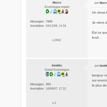
Macro
par
Macr
M
Econologue expert
e
Un show-b
s
s
Messages :
7896
Je viens d
a
Inscription :
04/12/08, 14:34
g
e
Est ce que
n
bruit...
x 2692
o
n
l
u
boubka
par
boub
M
Grand Econologue
e
bonjour 
s
oui enorme
s
Messages :
950
le plus de
a
Inscription :
10/08/07, 17:22
g
e
n
x 2
o