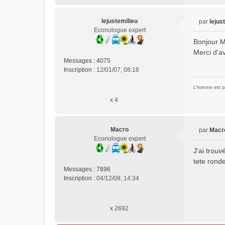
n
l
u
lejustemilieu
par
lejus
M
Econologue expert
e
Bonjour M
s
Merci d'av
s
Messages :
4075
a
Inscription :
12/01/07, 08:18
g
e
L'homme est par
n
x 4
o
n
l
u
Macro
par
Macr
M
Econologue expert
e
J'ai trouv
s
tete ronde
s
Messages :
7896
a
Inscription :
04/12/08, 14:34
g
e
n
x 2692
o
n