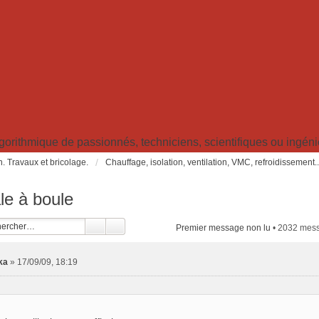
ithmique de passionnés, techniciens, scientifiques ou ingénieu
in. Travaux et bricolage.
Chauffage, isolation, ventilation, VMC, refroidissement..
le à boule
Premier message non lu
• 2032 mes
ka
»
17/09/09, 18:19