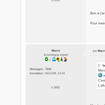
x 2692
o
n
l
Bon si j'a
u
Pour metr
Macro
par
Macr
M
Econologue expert
e
s
l
s
Messages :
7896
Merc
a
Inscription :
04/12/08, 14:34
g
m
e
C'est
n
L'al
x 2692
o
n
l
u