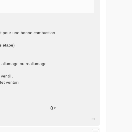
out pour une bonne combustion
ne étape)
ant allumage ou reallumage
ventil .
fet venturi
0
x
Citer