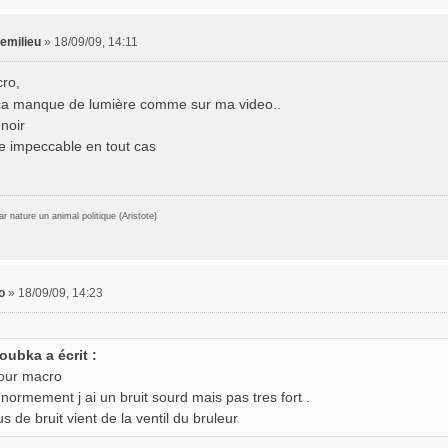
temilieu
»
18/09/09, 14:11
ro,
a manque de lumière comme sur ma video..
 noir
e impeccable en tout cas
 nature un animal politique (Aristote)
o
»
18/09/09, 14:23
oubka a écrit :
our macro
enormement j ai un bruit sourd mais pas tres fort .
us de bruit vient de la ventil du bruleur