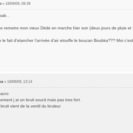
o
»
18/09/09, 08:38
ab...
e remetre mon vieux Dédé en marche hier soir (deux jours de pluie et 12
 le fait d'etancher l'arrivée d'air etouffe le boucan Boubka??? Moi c'es
ka
»
18/09/09, 13:14
macro
ment j ai un bruit sourd mais pas tres fort .
 bruit vient de la ventil du bruleur