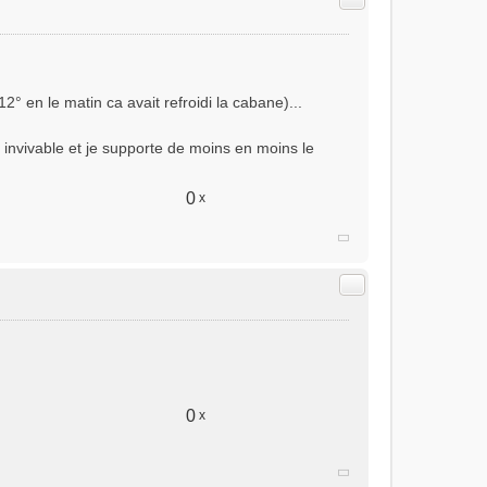
° en le matin ca avait refroidi la cabane)...
t invivable et je supporte de moins en moins le
0
x
Citer
0
x