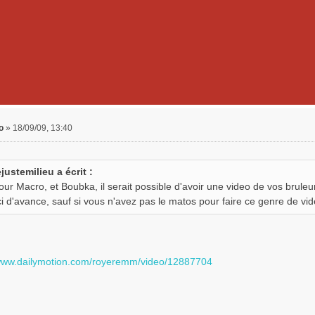
o
»
18/09/09, 13:40
ejustemilieu a écrit :
our Macro, et Boubka, il serait possible d'avoir une video de vos brule
i d'avance, sauf si vous n'avez pas le matos pour faire ce genre de vid
/www.dailymotion.com/royeremm/video/12887704