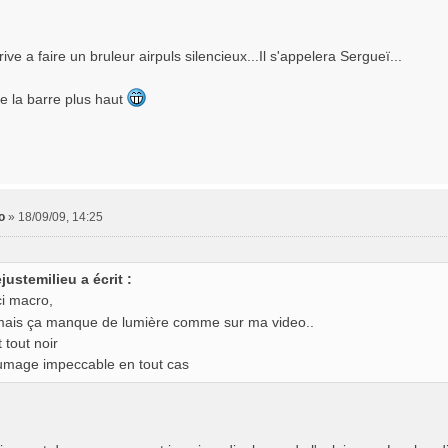
rrive a faire un bruleur airpuls silencieux...Il s'appelera Sergueï...
e la barre plus haut
o
»
18/09/09, 14:25
ejustemilieu a écrit :
i macro,
ais ça manque de lumière comme sur ma video..
 tout noir
lumage impeccable en tout cas