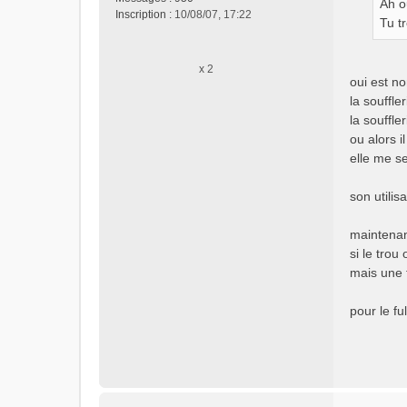
Ah ou
a
Inscription :
10/08/07, 17:22
g
Tu t
e
n
x 2
o
oui est no
n
la souffl
l
la souffle
u
ou alors i
elle me s
son utili
maintenant
si le trou
mais une 
pour le fu