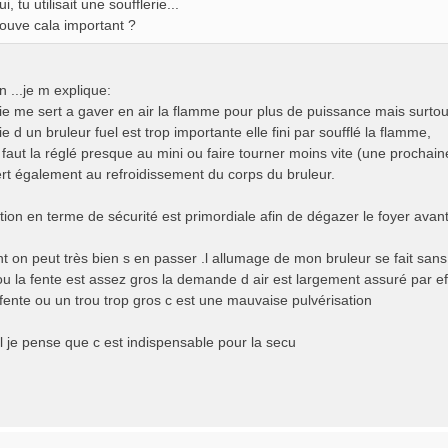
i, tu utilisait une soufflerie...
rouve cala important ?
n ...je m explique:
erie me sert a gaver en air la flamme pour plus de puissance mais surt
rie d un bruleur fuel est trop importante elle fini par soufflé la flamme,
l faut la réglé presque au mini ou faire tourner moins vite (une prochai
ert également au refroidissement du corps du bruleur.
sation en terme de sécurité est primordiale afin de dégazer le foyer av
 on peut très bien s en passer .l allumage de mon bruleur se fait sans 
 ou la fente est assez gros la demande d air est largement assuré par ef
fente ou un trou trop gros c est une mauvaise pulvérisation
ll je pense que c est indispensable pour la secu