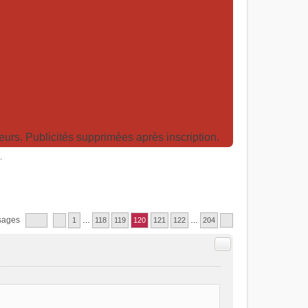
rs. Publicités supprimées après inscription.
.
sages
1
…
118
119
120
121
122
…
204
Citer