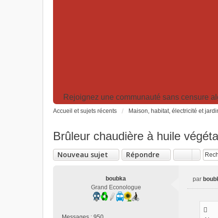
Rejoignez une communauté sans censure algor
Accueil et sujets récents
Maison, habitat, électricité et jard
Brûleur chaudière à huile végéta
Nouveau sujet
Répondre
boubka
par
boub
M
Grand Econologue
e
s
s
Messages :
950