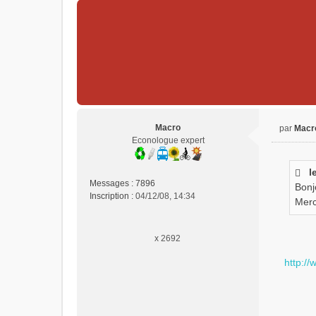
l
u
Macro
par
Macr
M
Econologue expert
e
s
l
s
Messages :
7896
Bonj
a
Inscription :
04/12/08, 14:34
g
Merc
e
n
x 2692
o
n
http:/
l
u