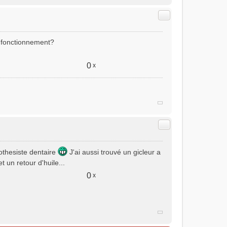
Citer
n fonctionnement?
0
x
Citer
rothesiste dentaire
J'ai aussi trouvé un gicleur a
 un retour d'huile...
0
x