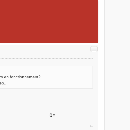
Citer
urs en fonctionnement?
eo...
0
x