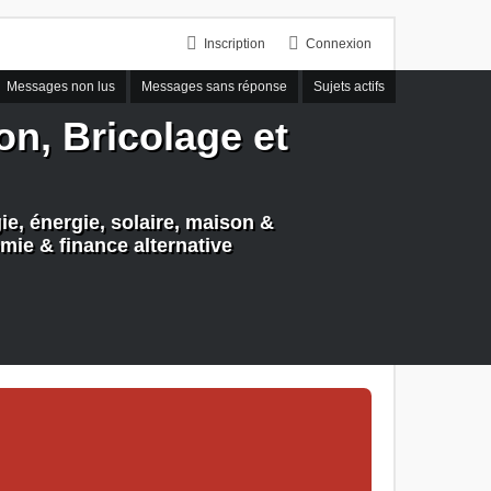
Inscription
Connexion
Messages non lus
Messages sans réponse
Sujets actifs
n, Bricolage et
e, énergie, solaire, maison &
mie & finance alternative