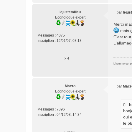
lejustemilieu
par
lejus
M
Econologue expert
e
Merci mac
s
mais ç
s
Messages :
4075
C'est tout
a
Inscription :
12/01/07, 08:18
L'allumag
g
e
n
x 4
o
n
L'homme est par
l
u
Macro
par
Macr
M
Econologue expert
e
s
b
s
Messages :
7896
bonj
a
Inscription :
04/12/08, 14:34
g
oui 
e
le pl
n