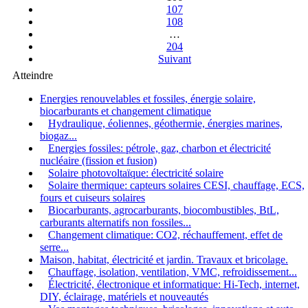
107
108
…
204
Suivant
Atteindre
Energies renouvelables et fossiles, énergie solaire,
biocarburants et changement climatique
Hydraulique, éoliennes, géothermie, énergies marines,
biogaz...
Energies fossiles: pétrole, gaz, charbon et électricité
nucléaire (fission et fusion)
Solaire photovoltaïque: électricité solaire
Solaire thermique: capteurs solaires CESI, chauffage, ECS,
fours et cuiseurs solaires
Biocarburants, agrocarburants, biocombustibles, BtL,
carburants alternatifs non fossiles...
Changement climatique: CO2, réchauffement, effet de
serre...
Maison, habitat, électricité et jardin. Travaux et bricolage.
Chauffage, isolation, ventilation, VMC, refroidissement...
Électricité, électronique et informatique: Hi-Tech, internet,
DIY, éclairage, matériels et nouveautés