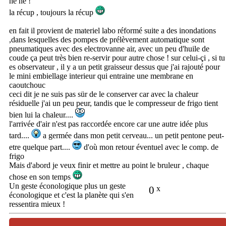
hé hé !
la récup , toujours la récup
en fait il provient de materiel labo réformé suite a des inondations
,dans lesquelles des pompes de prélèvement automatique sont
pneumatiques avec des electrovanne air, avec un peu d'huile de
coude ça peut très bien re-servir pour autre chose ! sur celui-çi , si tu
es observateur , il y a un petit graisseur dessus que j'ai rajouté pour
le mini embiellage interieur qui entraine une membrane en
caoutchouc
ceci dit je ne suis pas sür de le conserver car avec la chaleur
résiduelle j'ai un peu peur, tandis que le compresseur de frigo tient
bien lui la chaleur....
l'arrivée d'air n'est pas raccordée encore car une autre idée plus
tard....
a germée dans mon petit cerveau... un petit pentone peut-
etre quelque part....
d'où mon retour éventuel avec le comp. de
frigo
Mais d'abord je veux finir et mettre au point le bruleur , chaque
chose en son temps
Un geste éconologique plus un geste
0
x
éconologique et c'est la planète qui s'en
ressentira mieux !