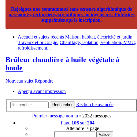
Rejoignez une communauté sans censure algorithmique de
passionnés, techniciens, scientifiques ou ingénieurs. Publicités
supprimées après inscription.
Accueil et sujets récents
Maison, habitat, électricité et jardin.
Travaux et bricolage.
Chauffage, isolation, ventilation, VMC,
refroidissement...
Brûleur chaudière à huile végétale à
boule
Nouveau sujet
Répondre
Aperçu avant impression
Recherche avancée
Rechercher
Premier message non lu
• 2032 messages
Page
106
sur
204
Atteindre la page :