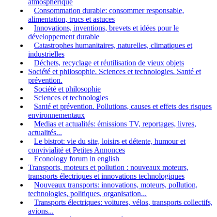
atmosphérique
Consommation durable: consommer responsable,
alimentation, trucs et astuces
Innovations, inventions, brevets et idées pour le
développement durable
Catastrophes humanitaires, naturelles, climatiques et
industrielles
Déchets, recyclage et réutilisation de vieux objets
Société et philosophie. Sciences et technologies. Santé et
prévention.
Société et philosophie
Sciences et technologies
Santé et prévention. Pollutions, causes et effets des risques
environnementaux
Medias et actualités: émissions TV, reportages, livres,
actualités...
Le bistrot: vie du site, loisirs et détente, humour et
convivialité et Petites Annonces
Econology forum in english
Transports, moteurs et pollution : nouveaux moteurs,
transports électriques et innovations technologiques
Nouveaux transports: innovations, moteurs, pollution,
technologies, politiques, organisation...
Transports électriques: voitures, vélos, transports collectifs,
avions...