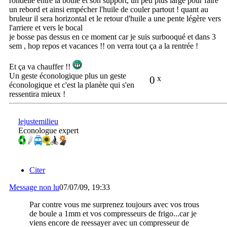
rondelle entre la boule et son support, un peu plus large pour faire
un rebord et ainsi empécher l'huile de couler partout ! quant au
bruleur il sera horizontal et le retour d'huile a une pente légère vers
l'arriere et vers le bocal
je bosse pas dessus en ce moment car je suis surbooqué et dans 3
sem , hop repos et vacances !! on verra tout ça a la rentrée !
Et ça va chauffer !!
Un geste éconologique plus un geste
0
x
éconologique et c'est la planète qui s'en
ressentira mieux !
lejustemilieu
Econologue expert
Citer
Message non lu
07/07/09, 19:33
Par contre vous me surprenez toujours avec vos trous
de boule a 1mm et vos compresseurs de frigo...car je
viens encore de reessayer avec un compresseur de