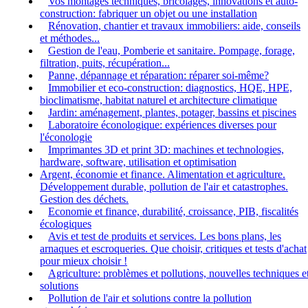
Vos montages techniques, bricolages, innovations et auto-
construction: fabriquer un objet ou une installation
Rénovation, chantier et travaux immobiliers: aide, conseils
et méthodes...
Gestion de l'eau, Pomberie et sanitaire. Pompage, forage,
filtration, puits, récupération...
Panne, dépannage et réparation: réparer soi-même?
Immobilier et eco-construction: diagnostics, HQE, HPE,
bioclimatisme, habitat naturel et architecture climatique
Jardin: aménagement, plantes, potager, bassins et piscines
Laboratoire éconologique: expériences diverses pour
l'éconologie
Imprimantes 3D et print 3D: machines et technologies,
hardware, software, utilisation et optimisation
Argent, économie et finance. Alimentation et agriculture.
Développement durable, pollution de l'air et catastrophes.
Gestion des déchets.
Economie et finance, durabilité, croissance, PIB, fiscalités
écologiques
Avis et test de produits et services. Les bons plans, les
arnaques et escroqueries. Que choisir, critiques et tests d'achat
pour mieux choisir !
Agriculture: problèmes et pollutions, nouvelles techniques e
solutions
Pollution de l'air et solutions contre la pollution