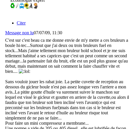
Econologue expert
Citer
Message non lu
07/07/09, 11:30
C'est sur c'est beau ca me donne envie de m'y metre a ces bruleurs a
boule hi-tec...Surtout que j'ai deux ou trois bruleurs fuel en
stock...Mais j'aime tellement mon bruleur hold school et je me suis
tellement habitué a ses caprices que c'est un peut comme un second
mariage...la partenaire fait du bruit, elle est un poil plus grasse qu'au
debut, mais maintenant on sait comment la faire chauffer vite et
bien....
Sans vouloir jouer les rabat joie. La petite cuvette de reception au
dessous du gicleur boule n'est pas assez longue vers l'arriere a mon
avis..La pitite goutte d'huile va surement suivre le manchon sur
lequel est vissé le gicleur et goutter en arriere de la cuvette,ou alors i
faudra que ton bruleur soit bien incliné vers l'avant(ce qui est
preconisé sur les bruleurs fuel)mais dans ton cas si le bruleur est
incliné vers l'avant le retour d'huile au bruleur risque tout
simplement de ne pas se faire...
Pour faire un mini compresseur a membrane...
Une pompe a vide de 205 ou 405 diesel , elle est lubrifiée de facon