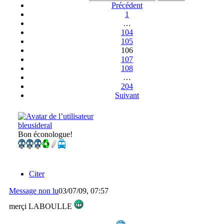
Précédent
1
…
104
105
106
107
108
…
204
Suivant
bleusideral
Bon éconologue!
Citer
Message non lu
03/07/09, 07:57
merçi LABOULLE