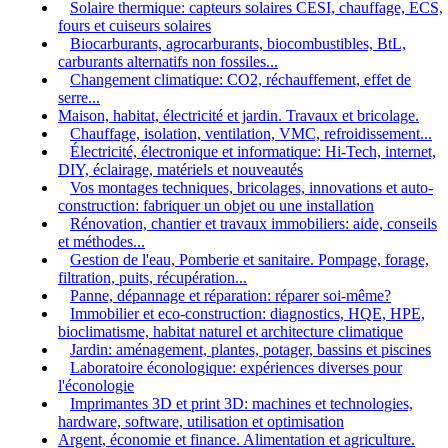
Solaire thermique: capteurs solaires CESI, chauffage, ECS,
fours et cuiseurs solaires
Biocarburants, agrocarburants, biocombustibles, BtL,
carburants alternatifs non fossiles...
Changement climatique: CO2, réchauffement, effet de
serre...
Maison, habitat, électricité et jardin. Travaux et bricolage.
Chauffage, isolation, ventilation, VMC, refroidissement...
Électricité, électronique et informatique: Hi-Tech, internet,
DIY, éclairage, matériels et nouveautés
Vos montages techniques, bricolages, innovations et auto-
construction: fabriquer un objet ou une installation
Rénovation, chantier et travaux immobiliers: aide, conseils
et méthodes...
Gestion de l'eau, Pomberie et sanitaire. Pompage, forage,
filtration, puits, récupération...
Panne, dépannage et réparation: réparer soi-même?
Immobilier et eco-construction: diagnostics, HQE, HPE,
bioclimatisme, habitat naturel et architecture climatique
Jardin: aménagement, plantes, potager, bassins et piscines
Laboratoire éconologique: expériences diverses pour
l'éconologie
Imprimantes 3D et print 3D: machines et technologies,
hardware, software, utilisation et optimisation
Argent, économie et finance. Alimentation et agriculture.