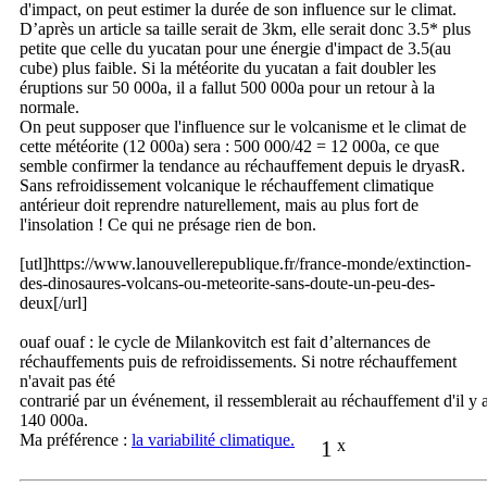
d'impact, on peut estimer la durée de son influence sur le climat.
D’après un article sa taille serait de 3km, elle serait donc 3.5* plus
petite que celle du yucatan pour une énergie d'impact de 3.5(au
cube) plus faible. Si la météorite du yucatan a fait doubler les
éruptions sur 50 000a, il a fallut 500 000a pour un retour à la
normale.
On peut supposer que l'influence sur le volcanisme et le climat de
cette météorite (12 000a) sera : 500 000/42 = 12 000a, ce que
semble confirmer la tendance au réchauffement depuis le dryasR.
Sans refroidissement volcanique le réchauffement climatique
antérieur doit reprendre naturellement, mais au plus fort de
l'insolation ! Ce qui ne présage rien de bon.
[utl]https://www.lanouvellerepublique.fr/france-monde/extinction-
des-dinosaures-volcans-ou-meteorite-sans-doute-un-peu-des-
deux[/url]
ouaf ouaf : le cycle de Milankovitch est fait d’alternances de
réchauffements puis de refroidissements. Si notre réchauffement
n'avait pas été
contrarié par un événement, il ressemblerait au réchauffement d'il y 
140 000a.
Ma préférence :
la variabilité climatique.
1
x