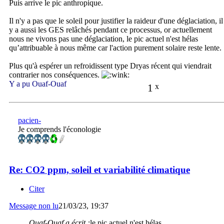
Puis arrive le pic anthropique.
Il n'y a pas que le soleil pour justifier la raideur d'une déglaciation, il
y a aussi les GES relâchés pendant ce processus, or actuellement
nous ne vivons pas une déglaciation, le pic actuel n'est hélas
qu’attribuable à nous même car l'action purement solaire reste lente.
Plus qu'à espérer un refroidissent type Dryas récent qui viendrait
contrarier nos conséquences.
Y a pu Ouaf-Ouaf
1
x
pacien-
Je comprends l'éconologie
Re: CO2 ppm, soleil et variabilité climatique
Citer
Message non lu
21/03/23, 19:37
Ouaf-Ouaf a écrit :
le pic actuel n'est hélas