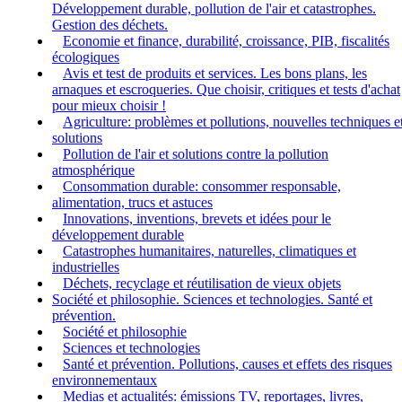
Développement durable, pollution de l'air et catastrophes.
Gestion des déchets.
Economie et finance, durabilité, croissance, PIB, fiscalités
écologiques
Avis et test de produits et services. Les bons plans, les
arnaques et escroqueries. Que choisir, critiques et tests d'achat
pour mieux choisir !
Agriculture: problèmes et pollutions, nouvelles techniques e
solutions
Pollution de l'air et solutions contre la pollution
atmosphérique
Consommation durable: consommer responsable,
alimentation, trucs et astuces
Innovations, inventions, brevets et idées pour le
développement durable
Catastrophes humanitaires, naturelles, climatiques et
industrielles
Déchets, recyclage et réutilisation de vieux objets
Société et philosophie. Sciences et technologies. Santé et
prévention.
Société et philosophie
Sciences et technologies
Santé et prévention. Pollutions, causes et effets des risques
environnementaux
Medias et actualités: émissions TV, reportages, livres,