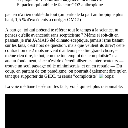
Et pacien qui oublie le facteur CO2 anthropique
pacien n'a rien oublié du tout (on parle de la part anthropique plus
haut, 1,5 % d'excédents à corriger OMG!)
A part ça, toi qui prétend te référer tout le temps à la science, tu
penses qu'elle avancerait sans scepticisme ? Même si soit-dit en
passant, je n'ai JAMAIS été climato-sceptique, jamais! (me basant
sur les faits, c'est hors de question, mais que veulent-ils dire?) cette
contraction de 2 mots ne veut d'ailleurs pas dire grand chose, et
même rien dire, le but, comme ton emploi de "complotiste" n'a
aucun fondement, si ce n'est de décrédibiliser tes interlocuteurs —
trouve un seul passage où je minimiserais, et on en reparle — Du
coup, en partant de ton paradigme, on pourrait également dire qu'en
tant que supporter du GIEC, tu serais "complotiste"
La voie médiane basée sur les faits, voilà qui est plus raisonnable: