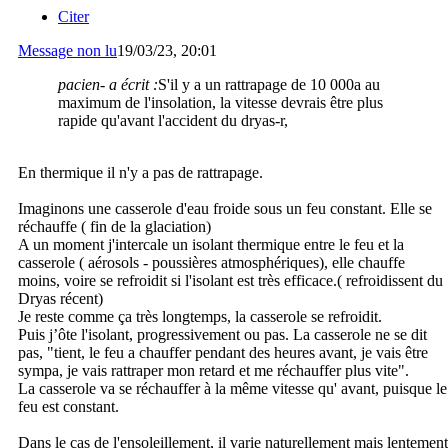
Citer
Message non lu
19/03/23, 20:01
pacien- a écrit :
S'il y a un rattrapage de 10 000a au
maximum de l'insolation, la vitesse devrais être plus
rapide qu'avant l'accident du dryas-r,
En thermique il n'y a pas de rattrapage.
Imaginons une casserole d'eau froide sous un feu constant. Elle se
réchauffe ( fin de la glaciation)
A un moment j'intercale un isolant thermique entre le feu et la
casserole ( aérosols - poussières atmosphériques), elle chauffe
moins, voire se refroidit si l'isolant est très efficace.( refroidissent du
Dryas récent)
Je reste comme ça très longtemps, la casserole se refroidit.
Puis j’ôte l'isolant, progressivement ou pas. La casserole ne se dit
pas, "tient, le feu a chauffer pendant des heures avant, je vais être
sympa, je vais rattraper mon retard et me réchauffer plus vite".
La casserole va se réchauffer à la même vitesse qu' avant, puisque le
feu est constant.
Dans le cas de l'ensoleillement, il varie naturellement mais lentement