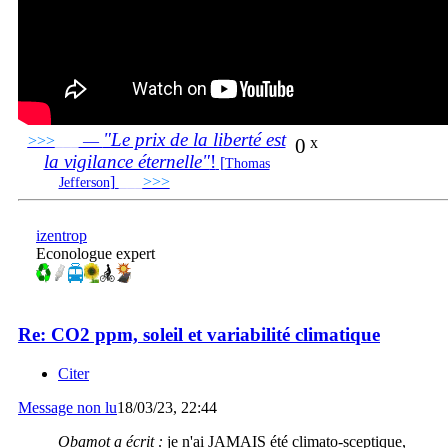
"Le prix de la liberté est
>>>
___
—
0
x
la vigilance éternelle"
!
[
Thomas
]
___
>>>
______________________________
Jefferson
izentrop
Econologue expert
Re: CO2 ppm, soleil et variabilité climatique
Citer
Message non lu
18/03/23, 22:44
Obamot a écrit :
je n'ai JAMAIS été climato-sceptique,