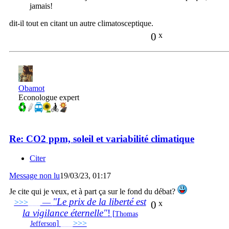
jamais!
dit-il tout en citant un autre climatosceptique.
0
x
Obamot
Econologue expert
Re: CO2 ppm, soleil et variabilité climatique
Citer
Message non lu
19/03/23, 01:17
Je cite qui je veux, et à part ça sur le fond du débat?
"Le prix de la liberté est
>>>
___
—
0
x
la vigilance éternelle"
!
[
Thomas
]
___
>>>
______________________________
Jefferson