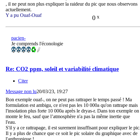
, il ne peut non plus expliquer la raideur du pic que nous observons
actuellement.
Y a pu Ouaf-Ouaf
0
x
pacien-
Je comprends l'éconologie
Re: CO2 ppm, soleil et variabilité climatique
Citer
Message non lu
20/03/23, 19:27
Bon exemple ouaf-, on ne peut pas rattraper le temps passé ! Ma
formulation est ambigu, ce n'est pas les 10 000a qu'on rattrape mais
l'insolation plus forte 10 000a après le dryas-r. Dans ton exemple on
monte le feu, sauf que l’atmosphère n'a pas la même inertie que
l'eau.
S'il y a ce rattrapage, il est surement insuffisant pour expliquer le pic
Il y a plus de chance que ce soit le pic solaire du graphique avec de
l'anthropique !