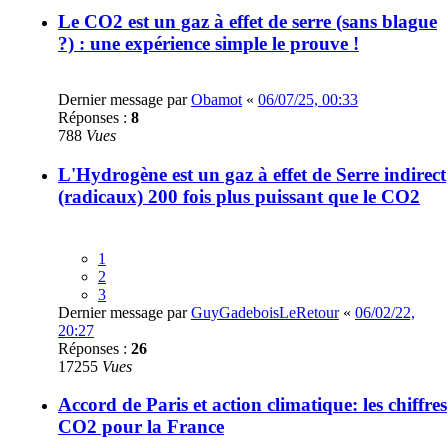
Le CO2 est un gaz à effet de serre (sans blague
?) : une expérience simple le prouve !
Dernier message par
Obamot
«
06/07/25, 00:33
Réponses :
8
788
Vues
L'Hydrogène est un gaz à effet de Serre indirect
(radicaux) 200 fois plus puissant que le CO2
1
2
3
Dernier message par
GuyGadeboisLeRetour
«
06/02/22,
20:27
Réponses :
26
17255
Vues
Accord de Paris et action climatique: les chiffres
CO2 pour la France