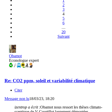
1
2
3
4
5
6
…
20
Suivant
Obamot
Econologue expert
Re: CO2 ppm, soleil et variabilité climatique
Citer
Message non lu
18/03/23, 18:20
izentrop a écrit :
Obamot nous ressort les thèses climato-
sceptique de V Courtillot largement démontées.