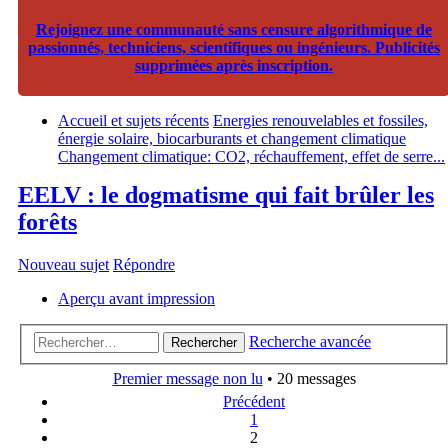
Rejoignez une communauté sans censure algorithmique de
passionnés, techniciens, scientifiques ou ingénieurs. Publicités
supprimées après inscription.
Accueil et sujets récents
Energies renouvelables et fossiles,
énergie solaire, biocarburants et changement climatique
Changement climatique: CO2, réchauffement, effet de serre...
EELV : le dogmatisme qui fait brûler les
forêts
Nouveau sujet
Répondre
Aperçu avant impression
Recherche avancée
Rechercher
Premier message non lu
• 20 messages
Précédent
1
2