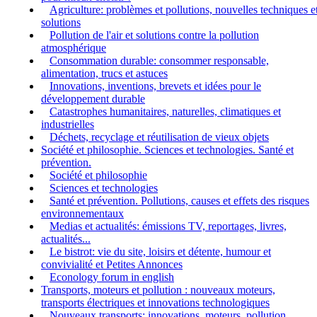
Agriculture: problèmes et pollutions, nouvelles techniques e
solutions
Pollution de l'air et solutions contre la pollution
atmosphérique
Consommation durable: consommer responsable,
alimentation, trucs et astuces
Innovations, inventions, brevets et idées pour le
développement durable
Catastrophes humanitaires, naturelles, climatiques et
industrielles
Déchets, recyclage et réutilisation de vieux objets
Société et philosophie. Sciences et technologies. Santé et
prévention.
Société et philosophie
Sciences et technologies
Santé et prévention. Pollutions, causes et effets des risques
environnementaux
Medias et actualités: émissions TV, reportages, livres,
actualités...
Le bistrot: vie du site, loisirs et détente, humour et
convivialité et Petites Annonces
Econology forum in english
Transports, moteurs et pollution : nouveaux moteurs,
transports électriques et innovations technologiques
Nouveaux transports: innovations, moteurs, pollution,