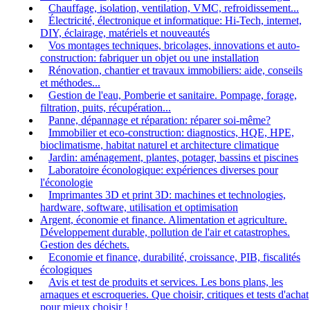
Chauffage, isolation, ventilation, VMC, refroidissement...
Électricité, électronique et informatique: Hi-Tech, internet,
DIY, éclairage, matériels et nouveautés
Vos montages techniques, bricolages, innovations et auto-
construction: fabriquer un objet ou une installation
Rénovation, chantier et travaux immobiliers: aide, conseils
et méthodes...
Gestion de l'eau, Pomberie et sanitaire. Pompage, forage,
filtration, puits, récupération...
Panne, dépannage et réparation: réparer soi-même?
Immobilier et eco-construction: diagnostics, HQE, HPE,
bioclimatisme, habitat naturel et architecture climatique
Jardin: aménagement, plantes, potager, bassins et piscines
Laboratoire éconologique: expériences diverses pour
l'éconologie
Imprimantes 3D et print 3D: machines et technologies,
hardware, software, utilisation et optimisation
Argent, économie et finance. Alimentation et agriculture.
Développement durable, pollution de l'air et catastrophes.
Gestion des déchets.
Economie et finance, durabilité, croissance, PIB, fiscalités
écologiques
Avis et test de produits et services. Les bons plans, les
arnaques et escroqueries. Que choisir, critiques et tests d'achat
pour mieux choisir !