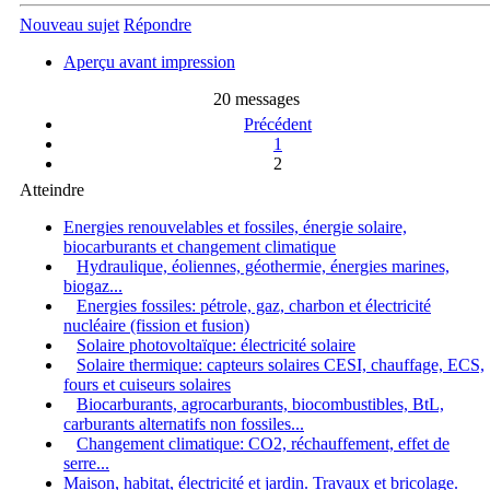
Nouveau sujet
Répondre
Aperçu avant impression
20 messages
Précédent
1
2
Atteindre
Energies renouvelables et fossiles, énergie solaire,
biocarburants et changement climatique
Hydraulique, éoliennes, géothermie, énergies marines,
biogaz...
Energies fossiles: pétrole, gaz, charbon et électricité
nucléaire (fission et fusion)
Solaire photovoltaïque: électricité solaire
Solaire thermique: capteurs solaires CESI, chauffage, ECS,
fours et cuiseurs solaires
Biocarburants, agrocarburants, biocombustibles, BtL,
carburants alternatifs non fossiles...
Changement climatique: CO2, réchauffement, effet de
serre...
Maison, habitat, électricité et jardin. Travaux et bricolage.