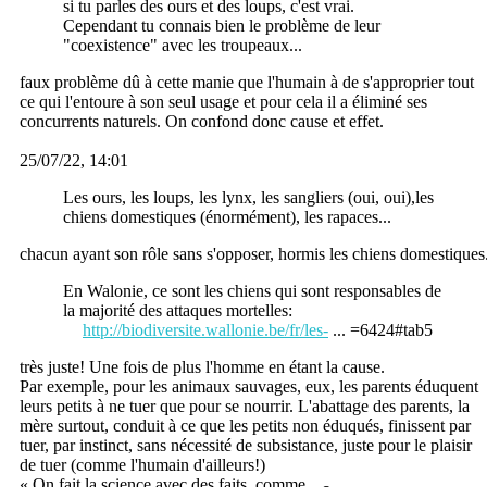
si tu parles des ours et des loups, c'est vrai.
Cependant tu connais bien le problème de leur
"coexistence" avec les troupeaux...
faux problème dû à cette manie que l'humain à de s'approprier tout
ce qui l'entoure à son seul usage et pour cela il a éliminé ses
concurrents naturels. On confond donc cause et effet.
25/07/22, 14:01
Les ours, les loups, les lynx, les sangliers (oui, oui),les
chiens domestiques (énormément), les rapaces...
chacun ayant son rôle sans s'opposer, hormis les chiens domestiques
En Walonie, ce sont les chiens qui sont responsables de
la majorité des attaques mortelles:
http://biodiversite.wallonie.be/fr/les-
... =6424#tab5
très juste! Une fois de plus l'homme en étant la cause.
Par exemple, pour les animaux sauvages, eux, les parents éduquent
leurs petits à ne tuer que pour se nourrir. L'abattage des parents, la
mère surtout, conduit à ce que les petits non éduqués, finissent par
tuer, par instinct, sans nécessité de subsistance, juste pour le plaisir
de tuer (comme l'humain d'ailleurs!)
« On fait la science avec des faits, comme