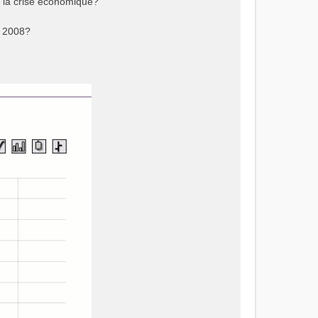
st la crise économique?
e 2008?