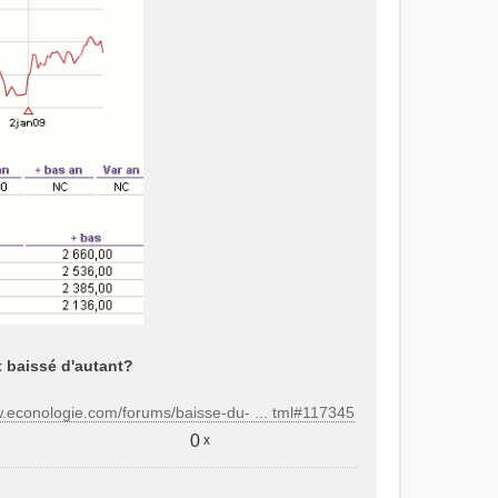
t baissé d'autant?
w.econologie.com/forums/baisse-du- ... tml#117345
0
x