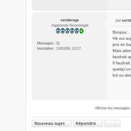
vertderage
par
vert
M
J'apprends l'éconologie
e
Bonjour...
s
Hé oui au
s
Messages :
11
prix en ba
a
Inscription :
13/02/09, 15:27
Mais atten
g
e
faudrait 
n
Il faudrai
o
quelqu'un 
n
lcd ou des
l
u
Afficher les messages 
Nouveau sujet
Répondre