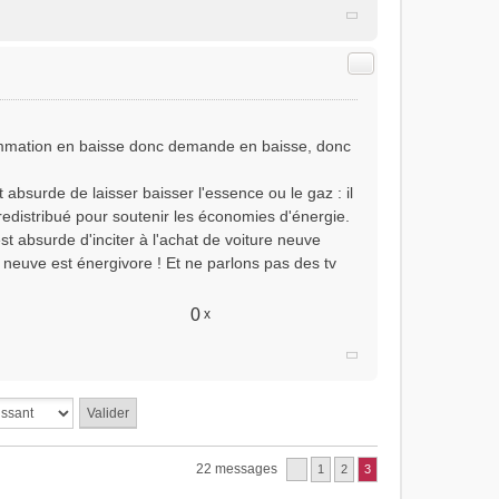
Citer
onsommation en baisse donc demande en baisse, donc
t absurde de laisser baisser l'essence ou le gaz : il
redistribué pour soutenir les économies d'énergie.
est absurde d'inciter à l'achat de voiture neuve
la neuve est énergivore ! Et ne parlons pas des tv
0
x
22 messages
1
2
3