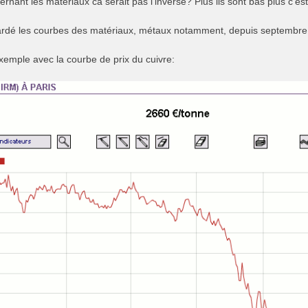
rnant les matériaux ca serait pas l'inverse? Plus ils sont bas plus c'e
ardé les courbes des matériaux, métaux notamment, depuis septembr
exemple avec la courbe de prix du cuivre: