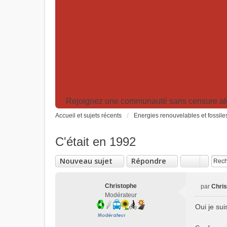
Rejoignez une communauté sans censure algor
Accueil et sujets récents
Energies renouvelables et fossile
C'était en 1992
Nouveau sujet
Répondre
Christophe
par
Chri
M
Modérateur
e
Oui je sui
s
s