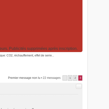
rs. Publicités supprimées après inscription.
ue: CO2, réchauffement, effet de serre...
Premier message non lu
• 22 messages
1
2
3
Citer