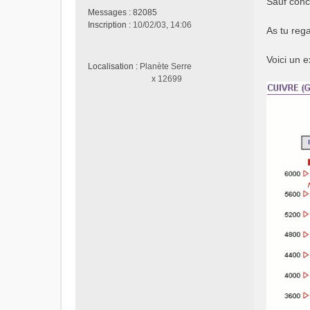
Sauf conce
a
Messages :
82085
g
Inscription :
10/02/03, 14:06
e
As tu reg
n
o
Voici un 
n
Localisation :
Planète Serre
l
x 12699
u