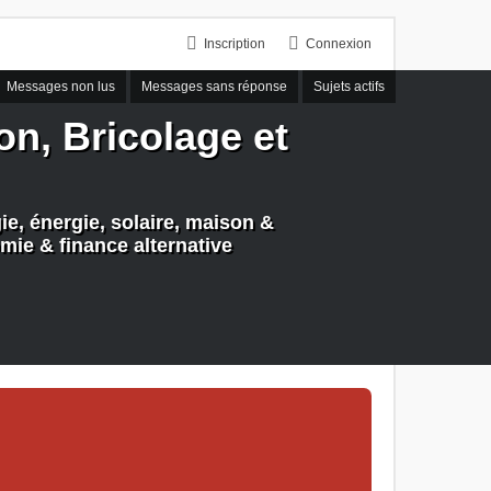
Inscription
Connexion
Messages non lus
Messages sans réponse
Sujets actifs
n, Bricolage et
e, énergie, solaire, maison &
mie & finance alternative