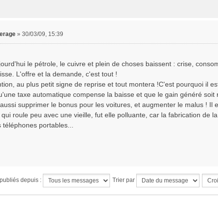
derage
»
30/03/09, 15:39
jourd'hui le pétrole, le cuivre et plein de choses baissent : crise, c
isse. L'offre et la demande, c'est tout !
tion, au plus petit signe de reprise et tout montera !C'est pourquoi il es
qu'une taxe automatique compense la baisse et que le gain généré soit 
t aussi supprimer le bonus pour les voitures, et augmenter le malus ! Il 
qui roule peu avec une vieille, fut elle polluante, car la fabrication de 
 téléphones portables...
publiés depuis :
Trier par