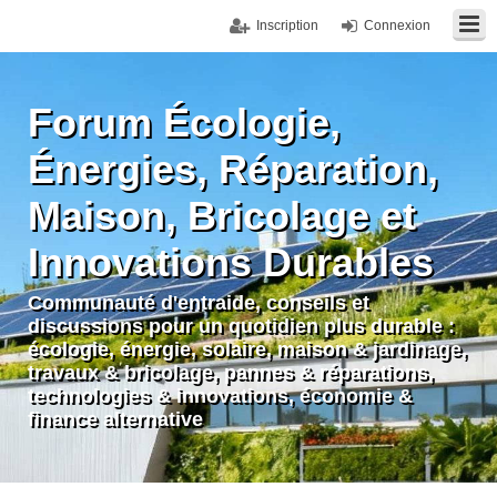
Inscription
Connexion
Forum Écologie,
Énergies, Réparation,
Maison, Bricolage et
Innovations Durables
Communauté d'entraide, conseils et
discussions pour un quotidien plus durable :
écologie, énergie, solaire, maison & jardinage,
travaux & bricolage, pannes & réparations,
technologies & innovations, économie &
finance alternative