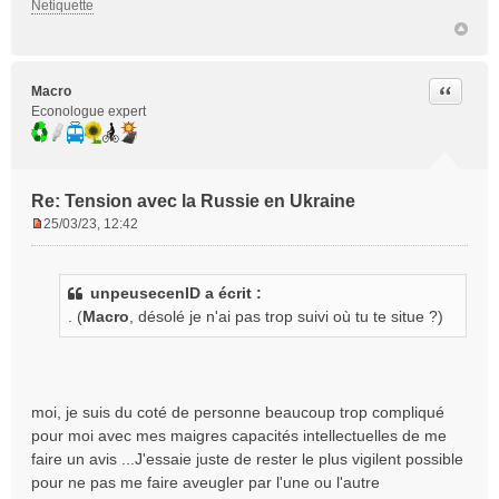
Netiquette
Citer
Macro
Econologue expert
Re: Tension avec la Russie en Ukraine
25/03/23, 12:42
M
e
s
unpeusecenID a écrit :
s
. (
Macro
, désolé je n'ai pas trop suivi où tu te situe ?)
a
g
e
n
o
moi, je suis du coté de personne beaucoup trop compliqué
n
pour moi avec mes maigres capacités intellectuelles de me
l
faire un avis ...J'essaie juste de rester le plus vigilent possible
u
pour ne pas me faire aveugler par l'une ou l'autre