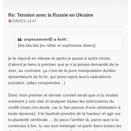
Re: Tension avec la Russie en Ukraine
25/03/23, 14:47
M
e
s
unpeusecenID a écrit :
s
[bla-bla-bla [ex nihilo et sophismes divers]
a
g
e
je te répond en vitesse et après je passe à autre chose,
n
d'abord je tiens à préciser que je n'ai jamais demandé de te
o
virer, au contraire, ça c'est de la pure manipulation du/des
n
dynamiteur/s du fo-fo, qui a/ont repris leur/s opération/s
l
suicide/s, (allez comprendre...)
u
Donc mon premier et dernier conseil serait que si tu voulais
vraiment y voir clair et analyser toutes les imbrications du
conflit (mais j'en doute, car tu fais preuve d'une obstination à
toute épreuve), il te faudrait prendre de la hauteur et agir sur
ta plasticité cérébrale.... (tu peux t'arrêter là, parce que si tu
continues à lire, tu vas tout mélanger et partir dans toutes les