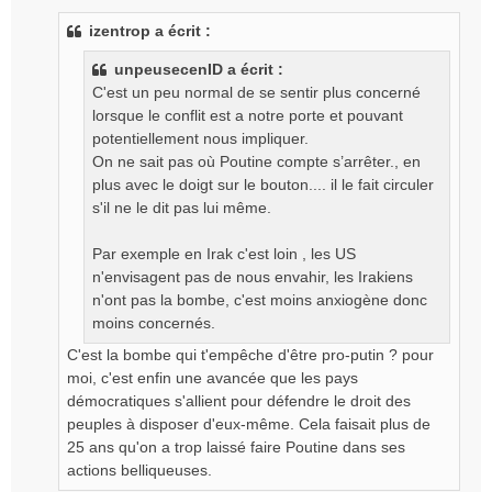
s
izentrop a écrit :
s
a
unpeusecenID a écrit :
g
C'est un peu normal de se sentir plus concerné
e
lorsque le conflit est a notre porte et pouvant
n
o
potentiellement nous impliquer.
n
On ne sait pas où Poutine compte s’arrêter., en
l
plus avec le doigt sur le bouton.... il le fait circuler
u
s'il ne le dit pas lui même.
Par exemple en Irak c'est loin , les US
n'envisagent pas de nous envahir, les Irakiens
n'ont pas la bombe, c'est moins anxiogène donc
moins concernés.
C'est la bombe qui t'empêche d'être pro-putin ? pour
moi, c'est enfin une avancée que les pays
démocratiques s'allient pour défendre le droit des
peuples à disposer d'eux-même. Cela faisait plus de
25 ans qu'on a trop laissé faire Poutine dans ses
actions belliqueuses.