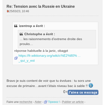
Re: Tension avec la Russie en Ukraine
25/03/23, 10:46
M
e
s
izentrop a écrit :
s
a
Christophe a écrit :
g
... les raisonnements d’extreme droite des
e
prouks…
n
o
réponse habituelle à la janic, obagpt
n
https://fr.wiktionary.org/wiki/c%E2%80% ...
l
_qui_y_est
u
Bravo je suis content de voir que tu évolues : tu sors une
excuse de primaire…avant t’étais niveau bac à sable !!
0
x
Faire une
recherche
-
Aider
-
Tipeeez !
-
Publier un article
-