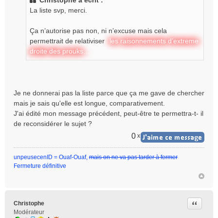
Christophe a écrit :
s
La liste svp, merci.
a
g
e
Ça n’autorise pas non, ni n’excuse mais cela
n
permettrait de relativiser
les raisonnements d’extreme
o
droite des prouks…
n
l
u
Je ne donnerai pas la liste parce que ça me gave de chercher
mais je sais qu'elle est longue, comparativement.
J'ai édité mon message précédent, peut-être te permettra-t- il
de reconsidérer le sujet ?
0
x
unpeusecenID = Ouaf-Ouaf,
mais on ne va pas tarder à fermer
Fermeture définitive
Citer
Christophe
Modérateur