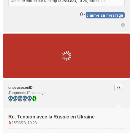
Dernière édition par
izentrop
le 25/03/23, 10:24, édité 1 fois.
0
x
Citer
unpeusecenID
J'apprends l'éconologie
Re: Tension avec la Russie en Ukraine
25/03/23, 10:23
M
e