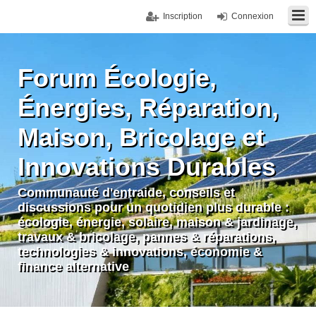
Inscription
Connexion
Forum Écologie,
Énergies, Réparation,
Maison, Bricolage et
Innovations Durables
Communauté d'entraide, conseils et
discussions pour un quotidien plus durable :
écologie, énergie, solaire, maison & jardinage,
travaux & bricolage, pannes & réparations,
technologies & innovations, économie &
finance alternative