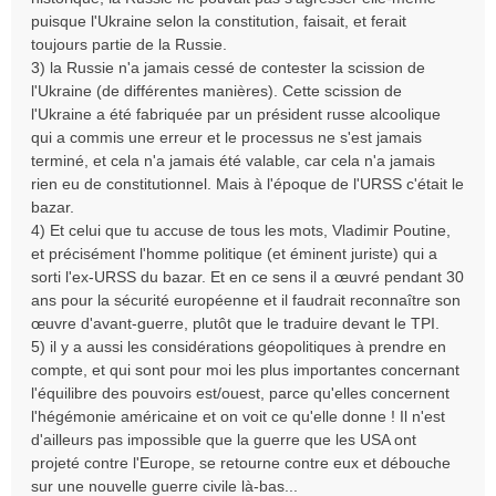
puisque l'Ukraine selon la constitution, faisait, et ferait
toujours partie de la Russie.
3) la Russie n'a jamais cessé de contester la scission de
l'Ukraine (de différentes manières). Cette scission de
l'Ukraine a été fabriquée par un président russe alcoolique
qui a commis une erreur et le processus ne s'est jamais
terminé, et cela n'a jamais été valable, car cela n'a jamais
rien eu de constitutionnel. Mais à l'époque de l'URSS c'était le
bazar.
4) Et celui que tu accuse de tous les mots, Vladimir Poutine,
et précisément l'homme politique (et éminent juriste) qui a
sorti l'ex-URSS du bazar. Et en ce sens il a œuvré pendant 30
ans pour la sécurité européenne et il faudrait reconnaître son
œuvre d'avant-guerre, plutôt que le traduire devant le TPI.
5) il y a aussi les considérations géopolitiques à prendre en
compte, et qui sont pour moi les plus importantes concernant
l'équilibre des pouvoirs est/ouest, parce qu'elles concernent
l'hégémonie américaine et on voit ce qu'elle donne ! Il n'est
d'ailleurs pas impossible que la guerre que les USA ont
projeté contre l'Europe, se retourne contre eux et débouche
sur une nouvelle guerre civile là-bas...