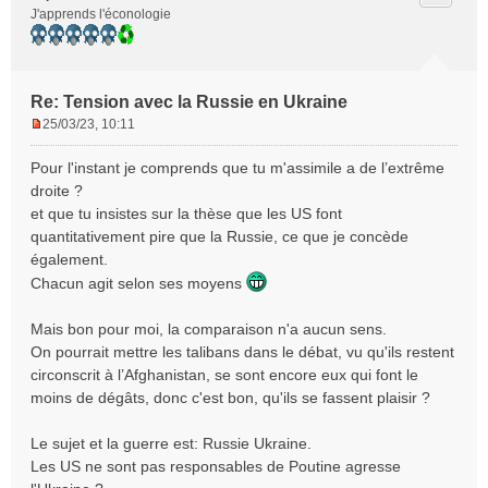
J'apprends l'éconologie
Re: Tension avec la Russie en Ukraine
25/03/23, 10:11
M
e
Pour l'instant je comprends que tu m'assimile a de l’extrême
s
droite ?
s
et que tu insistes sur la thèse que les US font
a
quantitativement pire que la Russie, ce que je concède
g
e
également.
n
Chacun agit selon ses moyens
o
n
Mais bon pour moi, la comparaison n'a aucun sens.
l
On pourrait mettre les talibans dans le débat, vu qu'ils restent
u
circonscrit à l’Afghanistan, se sont encore eux qui font le
moins de dégâts, donc c'est bon, qu'ils se fassent plaisir ?
Le sujet et la guerre est: Russie Ukraine.
Les US ne sont pas responsables de Poutine agresse