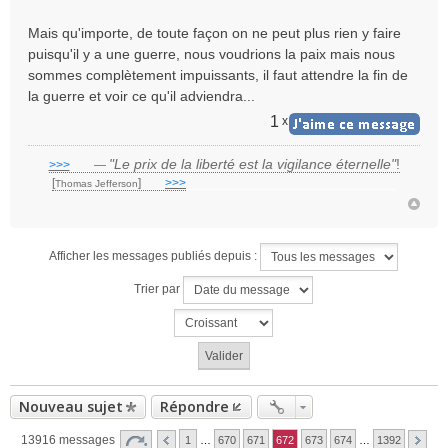
Mais qu'importe, de toute façon on ne peut plus rien y faire
puisqu'il y a une guerre, nous voudrions la paix mais nous
sommes complètement impuissants, il faut attendre la fin de
la guerre et voir ce qu'il adviendra...
1
x
"Le prix de la liberté est la vigilance éternelle"
!
>>>
___
—
[
]
___
>>>
______________________________
Thomas Jefferson
Afficher les messages publiés depuis :
Trier par
Nouveau sujet
Répondre
13916 messages
1
…
670
671
672
673
674
…
1392