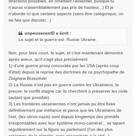
directions possibles, en omettant l'essentiel, puisque tu
n'auras vraisemblablement pas pris de hauteur...) Et je
n'aborde ici que certains aspects (sans être catégorique, on
ne fais que discuter...)
unpeusecenID a écrit :
Le sujet et la guerre est: Russie Ukraine.
Non, pour faire court, le sujet, et c'est maintenant démontré
après aveux, qu'il s'agit plus précisément
1) d'une guerre proxy concoctée par les USA (après coup
d'état) depuis la reprise des doctrines de ce psychopathe de
Zbigniew Brzeziński
2) La Russie n'est pas en guerre contre les Ukrainiens, la
preuve, le conflit stagne car ils cherchent à préserver les civils
(autant que possible).
3) Les frontières ukrainiennes n'ont jamais pu être fixée
définitivement par méfiance et parce que les Ukrainiens de
l'est, (les ukros-nazis) sont depuis longtemps des primitifs
irresponsables avec leur système mono-caméral... se tapant
régulièrement sur la figure au parlement (l'un des plus
corrompu de la planète, avec assassinats à la clef...)