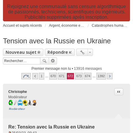
Rejoignez une communauté sans censure algorithmique
de passionnés, techniciens, scientifiques ou ingénieurs.
Publicités supprimées après inscription.
Accueil et sujets récents
Argent, économie et finance. Alimentation et agriculture. Développement durable, pollution de l'air et catastrophes. Gestion des déchets.
Catastrophes humanitaires, naturelles, climatiques et industrielles
Tension avec la Russie en Ukraine
Nouveau sujet
Répondre
Premier message non lu
• 13916 messages
1
…
670
671
672
673
674
…
1392
Citer
Christophe
Modérateur
Re: Tension avec la Russie en Ukraine