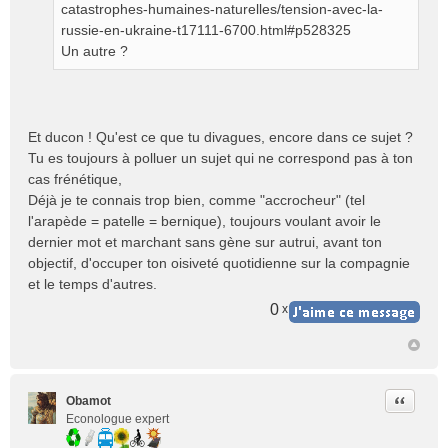
catastrophes-humaines-naturelles/tension-avec-la-
n
russie-en-ukraine-t17111-6700.html#p528325
l
Un autre ?
u
Et ducon ! Qu'est ce que tu divagues, encore dans ce sujet ?
Tu es toujours à polluer un sujet qui ne correspond pas à ton
cas frénétique,
Déjà je te connais trop bien, comme "accrocheur" (tel
l'arapède = patelle = bernique), toujours voulant avoir le
dernier mot et marchant sans gène sur autrui, avant ton
objectif, d'occuper ton oisiveté quotidienne sur la compagnie
et le temps d'autres.
0
x
Citer
Obamot
Econologue expert