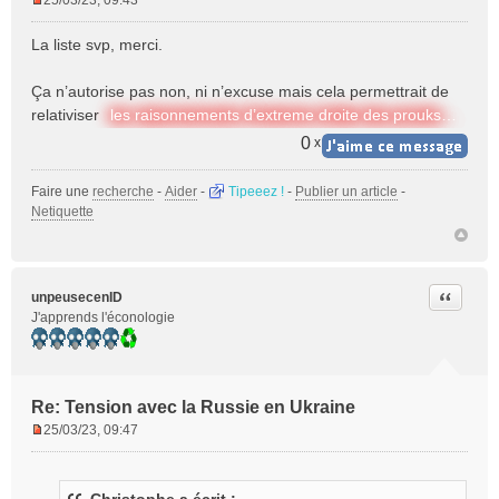
25/03/23, 09:43
M
e
La liste svp, merci.
s
s
Ça n’autorise pas non, ni n’excuse mais cela permettrait de
a
relativiser
les raisonnements d’extreme droite des prouks…
g
e
0
x
n
o
Faire une
recherche
-
Aider
-
Tipeeez !
-
Publier un article
-
n
Netiquette
l
u
Citer
unpeusecenID
J'apprends l'éconologie
Re: Tension avec la Russie en Ukraine
25/03/23, 09:47
M
e
s