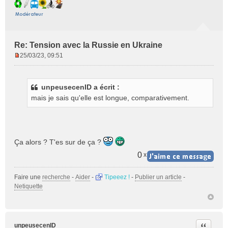
Re: Tension avec la Russie en Ukraine
25/03/23, 09:51
M
e
s
unpeusecenID a écrit :
s
mais je sais qu'elle est longue, comparativement.
a
g
e
n
o
Ça alors ? T'es sur de ça ?
n
l
0
x
u
Faire une
recherche
-
Aider
-
Tipeeez !
-
Publier un article
-
Netiquette
Citer
unpeusecenID