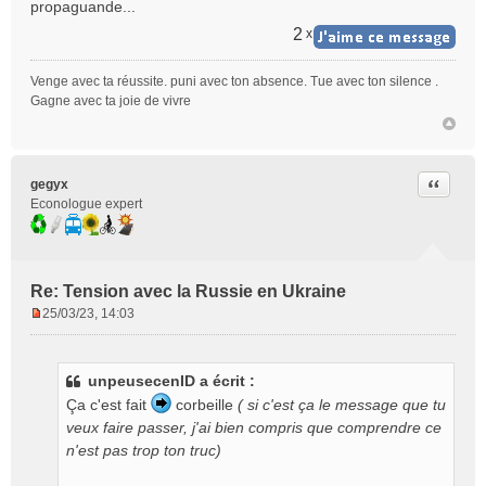
propaguande...
2
x
Venge avec ta réussite. puni avec ton absence. Tue avec ton silence .
Gagne avec ta joie de vivre
Citer
gegyx
Econologue expert
Re: Tension avec la Russie en Ukraine
25/03/23, 14:03
M
e
s
unpeusecenID a écrit :
s
Ça c'est fait
corbeille
( si c'est ça le message que tu
a
g
veux faire passer, j'ai bien compris que comprendre ce
e
n'est pas trop ton truc)
n
o