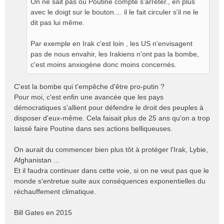
On ne sait pas où Poutine compte s’arrêter., en plus
o
avec le doigt sur le bouton.... il le fait circuler s'il ne le
n
dit pas lui même.
l
u
Par exemple en Irak c'est loin , les US n'envisagent
pas de nous envahir, les Irakiens n'ont pas la bombe,
c'est moins anxiogène donc moins concernés.
C'est la bombe qui t'empêche d'être pro-putin ?
Pour moi, c'est enfin une avancée que les pays
démocratiques s'allient pour défendre le droit des peuples à
disposer d'eux-même. Cela faisait plus de 25 ans qu'on a trop
laissé faire Poutine dans ses actions belliqueuses.
On aurait du commencer bien plus tôt à protéger l'Irak, Lybie,
Afghanistan ...
Et il faudra continuer dans cette voie, si on ne veut pas que le
monde s'entretue suite aux conséquences exponentielles du
réchauffement climatique.
Bill Gates en 2015