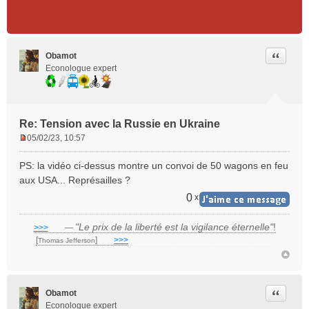
Citer
Obamot
Econologue expert
Re: Tension avec la Russie en Ukraine
05/02/23, 10:57
M
e
PS: la vidéo ci-dessus montre un convoi de 50 wagons en feu
s
aux USA... Représailles ?
s
a
0
x
g
e
"Le prix de la liberté est la vigilance éternelle"
!
>>>
___
—
n
[
]
___
>>>
______________________________
Thomas Jefferson
o
n
l
u
Citer
Obamot
Econologue expert