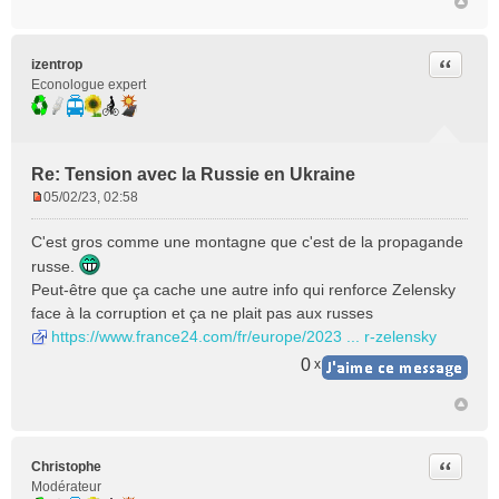
Citer
izentrop
Econologue expert
Re: Tension avec la Russie en Ukraine
05/02/23, 02:58
M
e
C'est gros comme une montagne que c'est de la propagande
s
russe.
s
Peut-être que ça cache une autre info qui renforce Zelensky
a
face à la corruption et ça ne plait pas aux russes
g
e
https://www.france24.com/fr/europe/2023 ... r-zelensky
n
0
x
o
n
l
u
Citer
Christophe
Modérateur