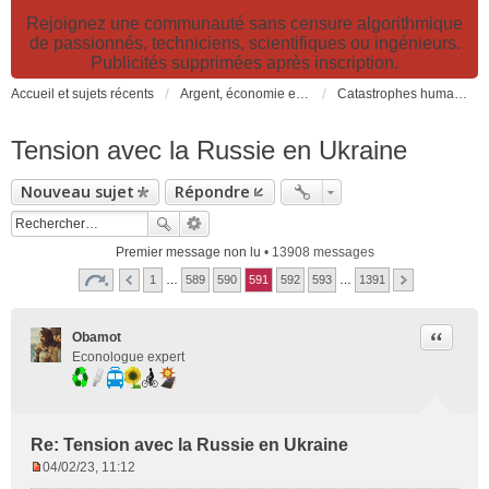
Rejoignez une communauté sans censure algorithmique
de passionnés, techniciens, scientifiques ou ingénieurs.
Publicités supprimées après inscription.
Accueil et sujets récents
Argent, économie et finance. Alimentation et agriculture. Développement durable, pollution de l'air et catastrophes. Gestion des déchets.
Catastrophes humanitaires, naturelles, climatiques et industrielles
Tension avec la Russie en Ukraine
Nouveau sujet
Répondre
Premier message non lu
• 13908 messages
1
…
589
590
591
592
593
…
1391
Citer
Obamot
Econologue expert
Re: Tension avec la Russie en Ukraine
04/02/23, 11:12
M