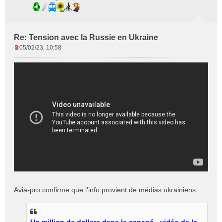
Re: Tension avec la Russie en Ukraine
05/02/23, 10:58
M
e
s
s
a
g
e
n
o
n
l
u
Avia-pro confirme que l'info provient de médias ukrainiens