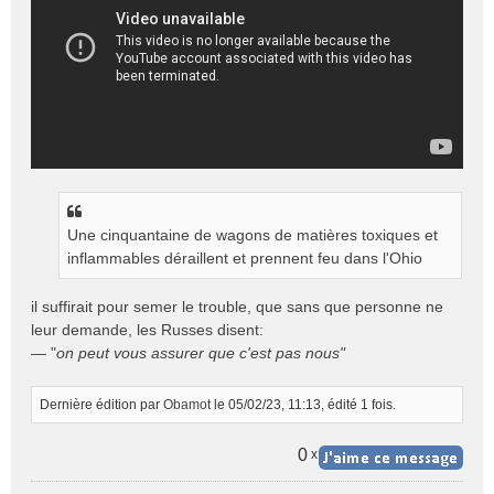
o
n
l
u
Une cinquantaine de wagons de matières toxiques et
inflammables déraillent et prennent feu dans l'Ohio
il suffirait pour semer le trouble, que sans que personne ne
leur demande, les Russes disent:
— "
on peut vous assurer que c'est pas nous"
Dernière édition par
Obamot
le 05/02/23, 11:13, édité 1 fois.
0
x