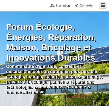
Inscription
Connexion
Forum Écologie,
Énergies, Réparation,
Maison, Bricolage et
Innovations Durables
Communauté d'entraide, conseils et
discussions pour un quotidien plus durable :
écologie, énergie, solaire, maison & jardinage,
travaux & bricolage, pannes & réparations,
technologies & innovations, économie &
finance alternative