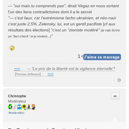
e
— "oui mais tu comprends pas",
dirait Végaz en nous sortant
s
l'un des liens contradictoires dont il a le secret
s
"— c'est faux, car l'extrémisme facho ukrainien, et néo-nazi
a
c'est juste 2,5%, Zelensky, lui, est un gentil pacifiste
[cf aux
g
e
résultats des élections]
"c'est un "zioniste modéré"
(je vais écrire
n
"
un "fact-check" et je reviens...)
o
n
l
u
1
x
"Le prix de la liberté est la vigilance éternelle"
!
>>>
___
—
[
]
___
>>>
______________________________
Thomas Jefferson
Citer
Christophe
Modérateur