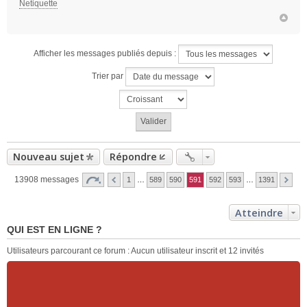
Netiquette
u
Afficher les messages publiés depuis :
Trier par
Nouveau sujet
Répondre
13908 messages
1
…
589
590
591
592
593
…
1391
Atteindre
QUI EST EN LIGNE ?
Utilisateurs parcourant ce forum : Aucun utilisateur inscrit et 12 invités