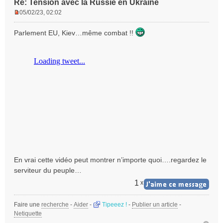
Re: Tension avec la Russie en Ukraine
05/02/23, 02:02
M
e
Parlement EU, Kiev…même combat !!
s
s
a
g
e
n
o
n
l
u
En vrai cette vidéo peut montrer n’importe quoi….regardez le
serviteur du peuple…
1
x
Faire une
recherche
-
Aider
-
Tipeeez !
-
Publier un article
-
Netiquette