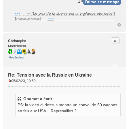
1
x
"Le prix de la liberté est la vigilance éternelle"
!
>>>
___
—
[
]
___
>>>
______________________________
Thomas Jefferson
Citer
Christophe
Modérateur
Re: Tension avec la Russie en Ukraine
05/02/23, 10:59
M
e
s
Obamot a écrit :
s
PS: la vidéo ci-dessus montre un convoi de 50 wagons
a
g
en feu aux USA... Représailles ?
e
n
o