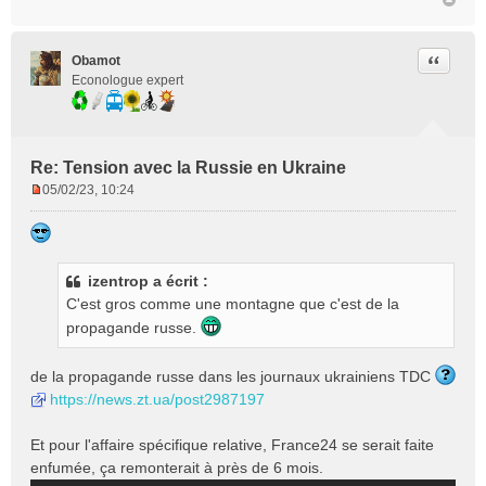
Citer
Obamot
Econologue expert
Re: Tension avec la Russie en Ukraine
05/02/23, 10:24
M
e
s
s
izentrop a écrit :
a
g
C'est gros comme une montagne que c'est de la
e
propagande russe.
n
o
de la propagande russe dans les journaux ukrainiens TDC
n
https://news.zt.ua/post2987197
l
u
Et pour l'affaire spécifique relative, France24 se serait faite
enfumée, ça remonterait à près de 6 mois.