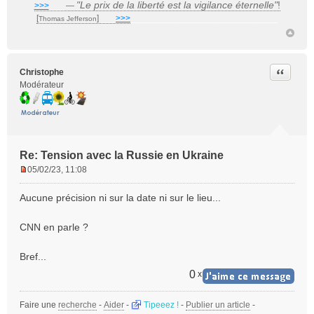
"Le prix de la liberté est la vigilance éternelle"
!
>>>
___
—
[
]
___
>>>
______________________________
Thomas Jefferson
Citer
Christophe
Modérateur
Re: Tension avec la Russie en Ukraine
05/02/23, 11:08
M
e
Aucune précision ni sur la date ni sur le lieu...
s
s
CNN en parle ?
a
g
e
Bref...
n
0
x
o
n
Faire une
l
recherche
-
Aider
-
Tipeeez !
-
Publier un article
-