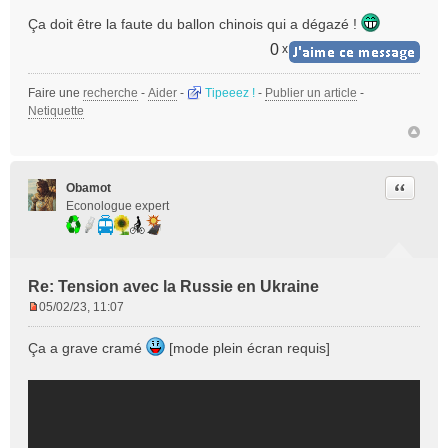
n
Ça doit être la faute du ballon chinois qui a dégazé !
l
u
0
x
Faire une
recherche
-
Aider
-
Tipeeez !
-
Publier un article
-
Netiquette
Citer
Obamot
Econologue expert
Re: Tension avec la Russie en Ukraine
05/02/23, 11:07
M
e
Ça a grave cramé
[mode plein écran requis]
s
s
a
g
e
n