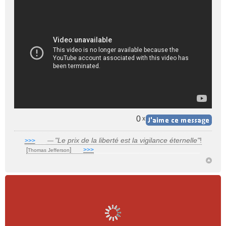
0
x
"Le prix de la liberté est la vigilance éternelle"
!
>>>
___
—
[
]
___
>>>
______________________________
Thomas Jefferson