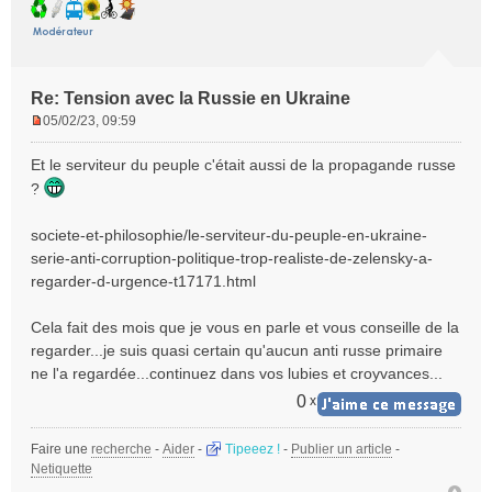
Re: Tension avec la Russie en Ukraine
05/02/23, 09:59
M
e
Et le serviteur du peuple c'était aussi de la propagande russe
s
?
s
a
societe-et-philosophie/le-serviteur-du-peuple-en-ukraine-
g
e
serie-anti-corruption-politique-trop-realiste-de-zelensky-a-
n
regarder-d-urgence-t17171.html
o
n
Cela fait des mois que je vous en parle et vous conseille de la
l
regarder...je suis quasi certain qu'aucun anti russe primaire
u
ne l'a regardée...continuez dans vos lubies et croyvances...
0
x
Faire une
recherche
-
Aider
-
Tipeeez !
-
Publier un article
-
Netiquette