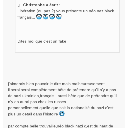
s
Christophe a écrit :
s
Libération (ou pas ?) vous présente un néo naz black
a
g
français...
e
n
o
n
Dites moi que c'est un fake !
l
u
j’aimerais bien pouvoir le dire mais malheureusement ...
il serai serai complètement bête de prétendre qu'il n'y a pas
de nazi ukrainien,français , aussi bête que de prétendre qu'il
n'y en aurai pas chez les russes
personnellement quelle que soit la nationalité du nazi c'est
plus un détail dans l'histoire
par compte belle trouvaille,néo black nazi c,est du haut de