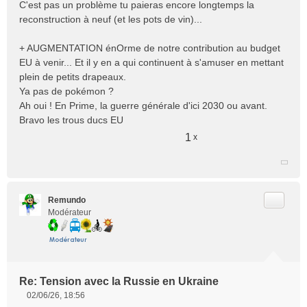
C'est pas un problème tu paieras encore longtemps la
s
reconstruction à neuf (et les pots de vin)...
s
a
+ AUGMENTATION énOrme de notre contribution au budget
g
e
EU à venir... Et il y en a qui continuent à s'amuser en mettant
n
plein de petits drapeaux.
o
Ya pas de pokémon ?
n
Ah oui ! En Prime, la guerre générale d'ici 2030 ou avant.
l
Bravo les trous ducs EU
u
1
x
Citer
Remundo
Modérateur
Re: Tension avec la Russie en Ukraine
02/06/26, 18:56
M