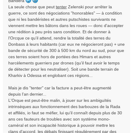
Bandera
o
La seule chose que peut
tenter
Zelenski pour arrêter la
n
guerre, ce sont des négociations "honorables" — à condition
l
que ni les bandéristes et autres putschistes survivants ne
u
viennent mettre les bâtons dans les roues — donc d'accepter
une rédition à peu près sans condition. Et de donner à
l'Orcque ce qu'il attend, rendre la totalité des terres du
Donbass à leurs habitants (car eux ne négocieront pas) + une
bande de sécurité de 300 à 500 km du nord au sud, pour que
ces terres soient hors de portées des Himars et autres
harcèlements guerriers par drones (qu'il faut avoir le temps
de détecter pour les neutraliser). Soit une bande terrain de
Kharkiv à Odessa et englobant ces régions...
Mais je dis "tenter" car la facture a peut-être augmenté
depuis l'an dernier...
L'Orque est peut-être malin, à jouer sur les ambiguïtés
intrinsèques aux fonctionnement des barbouzes de la Rada
et affiliés, io faut se méfier, lui qu'il connaît depuis plus de 30
ans ces fauteurs de troubles avec son système mono-
caméral et son incapacité historique à pouvoir mettre les
clans d'accord, les débats finissant régulièrement par des