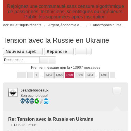
Rejoignez une communauté sans censure algorithmique
de passionnés, techniciens, scientifiques ou ingénieurs.
Publicités supprimées après inscription.
Accueil et sujets récents
Argent, économie et finance. Alimentation et agriculture. Développement durable, pollution de l'air et catastrophes. Gestion des déchets.
Catastrophes humanitaires, naturelles, climatiques et industrielles
Tension avec la Russie en Ukraine
Nouveau sujet
Répondre
Premier message non lu
• 13907 messages
1
…
1357
1358
1359
1360
1361
…
1391
Citer
Jeandebordeaux
Bon éconologue!
Re: Tension avec la Russie en Ukraine
01/06/26, 15:08
M