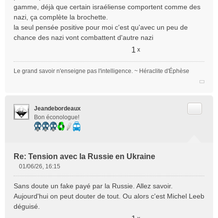
gamme, déjà que certain israéliense comportent comme des
nazi, ça complète la brochette.
la seul pensée positive pour moi c'est qu'avec un peu de
chance des nazi vont combattent d'autre nazi
1
x
Le grand savoir n'enseigne pas l'intelligence. ~ Héraclite d'Éphèse
Citer
Jeandebordeaux
Bon éconologue!
Re: Tension avec la Russie en Ukraine
01/06/26, 16:15
M
e
Sans doute un fake payé par la Russie. Allez savoir.
s
Aujourd'hui on peut douter de tout. Ou alors c'est Michel Leeb
s
déguisé.
a
g