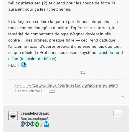
hélicoptères etc (?)
et quand pour les coups de force ils
auraient pour ça les Tchétchènes,
3) la façon de se faire la guerre par drones interposés — a
radicalement changé la manière d'opérer sur le terrain, la
témérité de combattants de type Wagner devient inutile...
contre ... des drones, presque futile — ceci rend caduque
l'ancienne façon d'opérer prouvant une énième fois que tout
ce que débite LeProf dans ses crises d'hystérie,
c'est du rond
d'flan (à chialer de bêtise).
FLOP.
0
x
"Le prix de la liberté est la vigilance éternelle"
!
>>>
___
—
[
]
___
>>>
______________________________
Thomas Jefferson
Citer
Jeandebordeaux
Bon éconologue!