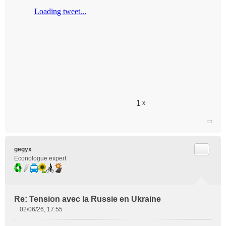
g
e
n
o
n
l
u
1
x
Citer
gegyx
Econologue expert
Re: Tension avec la Russie en Ukraine
02/06/26, 17:55
M
e