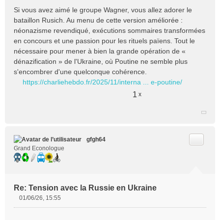
e
Si vous avez aimé le groupe Wagner, vous allez adorer le
s
bataillon Rusich. Au menu de cette version améliorée :
s
néonazisme revendiqué, exécutions sommaires transformées
a
en concours et une passion pour les rituels païens. Tout le
g
e
nécessaire pour mener à bien la grande opération de «
n
dénazification » de l'Ukraine, où Poutine ne semble plus
o
s'encombrer d'une quelconque cohérence.
n
https://charliehebdo.fr/2025/11/interna ... e-poutine/
l
u
1
x
Citer
gfgh64
Grand Econologue
Re: Tension avec la Russie en Ukraine
01/06/26, 15:55
M
e