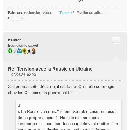
0
x
Faire une
recherche
-
Aider
-
Tipeeez !
-
Publier un article
-
Netiquette
Citer
izentrop
Econologue expert
Re: Tension avec la Russie en Ukraine
02/06/26, 02:23
M
e
Si il prends cette décision, il est foutu. Qu'il aille se réfugier
s
chez les Chinois et la guerre est finie...
s
a
g
e
« La Russie va connaître une véritable crise en raison
n
de sa propre stupidité. Nous le disons depuis
o
longtemps : ce sont les Russes qui doivent mettre fin à
n
cette guerre. L’Ukraine a proposé tous les formats