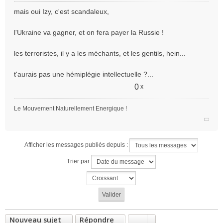
e
mais oui Izy, c'est scandaleux,
s
s
l'Ukraine va gagner, et on fera payer la Russie !
a
g
e
les terroristes, il y a les méchants, et les gentils, hein...
n
o
t'aurais pas une hémiplégie intellectuelle ?...
n
0
x
l
u
Le Mouvement Naturellement Energique !
Afficher les messages publiés depuis :
Trier par
Nouveau sujet
Répondre