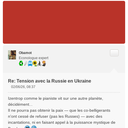
Citer
Obamot
Econologue expert
Re: Tension avec la Russie en Ukraine
02/06/26, 08:37
M
e
Izentrop comme le pianiste vit sur une autre planète,
s
décidément...
s
Il ne pourra pas obtenir la paix — que les co-belligerants
a
n'ont cessé de refuser (pas les Russes) — avec des
g
e
incantations, ni en faisant appel à la puissance mystique de
n