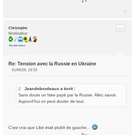
1
x
e
n
o
n
l
Citer
Christophe
u
Modérateur
Re: Tension avec la Russie en Ukraine
01/06/26, 16:55
M
e
s
Jeandebordeaux a écrit :
s
Sans doute un fake payé par la Russie. Allez savoir.
a
g
Aujourd'hui on peut douter de tout.
e
n
o
n
C’est vrai que Libé était plutôt de gauche…
l
u