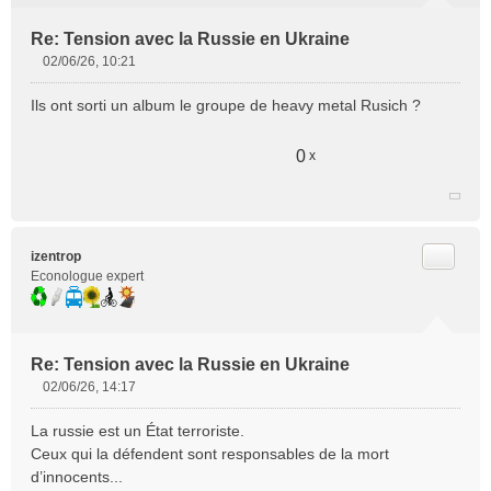
Re: Tension avec la Russie en Ukraine
02/06/26, 10:21
M
e
Ils ont sorti un album le groupe de heavy metal Rusich ?
s
s
a
0
x
g
e
n
o
n
Citer
izentrop
l
Econologue expert
u
Re: Tension avec la Russie en Ukraine
02/06/26, 14:17
M
e
La russie est un État terroriste.
s
Ceux qui la défendent sont responsables de la mort
s
d’innocents...
a