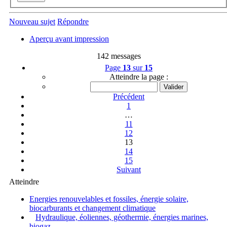
Nouveau sujet
Répondre
Aperçu avant impression
142 messages
Page
13
sur
15
Atteindre la page :
Précédent
1
…
11
12
13
14
15
Suivant
Atteindre
Energies renouvelables et fossiles, énergie solaire,
biocarburants et changement climatique
Hydraulique, éoliennes, géothermie, énergies marines,
biogaz...