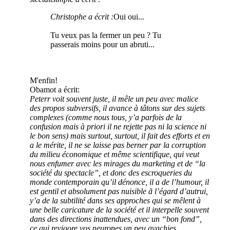
Christophe a écrit :
Oui oui...
Tu veux pas la fermer un peu ? Tu
passerais moins pour un abruti...
M'enfin!
Obamot a écrit:
Peterr voit souvent juste, il mêle un peu avec malice
des propos subversifs, il avance à tâtons sur des sujets
complexes (comme nous tous, y’a parfois de la
confusion mais à priori il ne rejette pas ni la science ni
le bon sens) mais surtout, surtout, il fait des efforts et en
a le mérite, il ne se laisse pas berner par la corruption
du milieu économique et même scientifique, qui veut
nous enfumer avec les mirages du marketing et de “la
société du spectacle”, et donc des escroqueries du
monde contemporain qu’il dénonce, il a de l’humour, il
est gentil et absolument pas nuisible ã l’égard d’autrui,
y’a de la subtilité dans ses approches qui se mêlent à
une belle caricature de la société et il interpelle souvent
dans des directions inattendues, avec un “bon fond”,
ce qui revigore vos neurones un peu avachies.