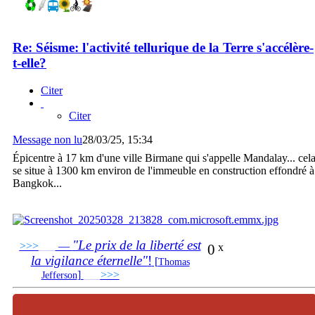
Re: Séisme: l'activité tellurique de la Terre s'accélère-
t-elle?
Citer
Citer
Message non lu
28/03/25, 15:34
Épicentre à 17 km d'une ville Birmane qui s'appelle Mandalay... cel
se situe à 1300 km environ de l'immeuble en construction effondré à
Bangkok...
"Le prix de la liberté est
>>>
___
—
0
x
la vigilance éternelle"
!
[
Thomas
]
___
>>>
______________________________
Jefferson