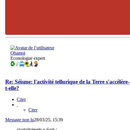
Obamot
Econologue expert
Re: Séisme: l'activité tellurique de la Terre s'accélère-
t-elle?
Citer
Citer
Message non lu
28/03/25, 15:39
sicetaitsimple a écrit :