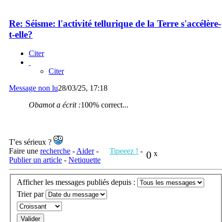
Re: Séisme: l'activité tellurique de la Terre s'accélère-
t-elle?
Citer
Citer
Message non lu
28/03/25, 17:18
Obamot a écrit :
100% correct...
T'es sérieux ?
Faire une
recherche
-
Aider
-
Tipeeez !
-
0
x
Publier un article
-
Netiquette
Afficher les messages publiés depuis :
Trier par