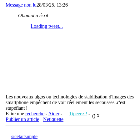
Message non lu
28/03/25, 13:26
Obamot a écrit :
Les nouveaux algos ou technologies de stabilisation d'images des
smartphone empêchent de voir réellement les secousses..c'est
stupéfiant !
Faire une
recherche
-
Aider
-
Tipeeez !
-
0
x
Publier un article
-
Netiquette
sicetaitsimple