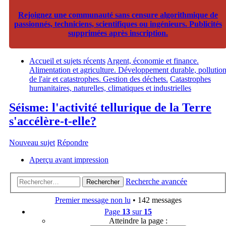
Rejoignez une communauté sans censure algorithmique de
passionnés, techniciens, scientifiques ou ingénieurs. Publicités
supprimées après inscription.
Accueil et sujets récents
Argent, économie et finance.
Alimentation et agriculture. Développement durable, pollutio
de l'air et catastrophes. Gestion des déchets.
Catastrophes
humanitaires, naturelles, climatiques et industrielles
Séisme: l'activité tellurique de la Terre
s'accélère-t-elle?
Nouveau sujet
Répondre
Aperçu avant impression
Recherche avancée
Rechercher
Premier message non lu
• 142 messages
Page
13
sur
15
Atteindre la page :