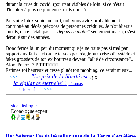
durant la crise du covid, (pourtant visibles de loin, si ce n'était
d'inspirer à plus de prudence, mais non...)
Par votre intox soutenue, oui, oui, vous aviez probablement
contribué au décès précoces de personnes crédules, Je n'oublierais
jamais, et ce n'était pas "
... depuis ce matin
" seulement mais ça s'est
déroulé sur des années.
Donc ferme-là un peu du moment que je ne traite pas si mal par
rapport aux faits... et on ne te vois pas réagir aux crises d'hystérie et
fakes grossiers de ton ex-bourreau devenu "allié de circonstance"...
Alors Peterr...? Pfffffffffffff
Estimes-toi heureux et cesse plutôt ton mobbing, ce serait mieux...
"Le prix de la liberté est
>>>
___
—
0
x
la vigilance éternelle"
!
[
Thomas
]
___
>>>
______________________________
Jefferson
sicetaitsimple
Econologue expert
Re: Séisme: l'activité tellurique de la Terre s'accélère-