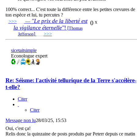
100% correct... C'est toute la différence entre les petites crevures de
ton espèce et lui, tu percutes ?
"Le prix de la liberté est
>>>
___
—
0
x
la vigilance éternelle"
!
[
Thomas
]
___
>>>
______________________________
Jefferson
sicetaitsimple
Econologue expert
Re: Séisme: l'activité tellurique de la Terre s'accélère-
t-elle?
Citer
Citer
Message non lu
28/03/25, 15:53
Oui, c'est ça!
Relis donc la quinzaine de posts produits par Peterr depuis ce matin