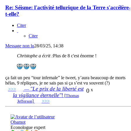
Re: Séisme: l'activité tellurique de la Terre s'accélère-
t-elle?
Citer
Citer
Message non lu
28/03/25, 14:38
Christophe a écrit :
Plus de 8 c'est énorme !
ça fait un peu “tour infernale” le tweet, y’aura beaucoup de morts
hélas, 9 répliques, je ne sais pas si ça s’est vu souvent (?)
"Le prix de la liberté est
>>>
___
—
0
x
la vigilance éternelle"
!
[
Thomas
]
___
>>>
______________________________
Jefferson
Obamot
Econologue expert