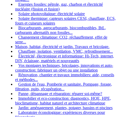
Energies fossiles: pétrole, gaz, charbon et électricité
nucléaire (fission et fusion)
Solaire photovoltaïque: électricité solaire
Solaire thermique: capteurs solaires CESI, chauffage, ECS,
fours et cuiseurs solaires
Biocarburants, agrocarburants, biocombustibles, BtL,
carburants alternatifs non fossiles...
Changement climatique: CO2, réchauffement, effet de
serre...
Maison, habitat, électricité et jardin. Travaux et bricolage.
Chauffage, isolation, ventilation, VMC, refroidissement...
Électricité, électronique et informatique: Hi-Tech, internet,
DIY, éclairage, matériels et nouveautés
Vos montages techniques, bricolages, innovations et auto-
construction: fabriquer un objet ou une installation
Rénovation, chantier et travaux immobiliers: aide, conseils
et méthodes...
Gestion de l'eau, Pomberie et sanitaire. Pompage, forage,
filtration, puits, récupération...
Panne, dépannage et réparation: réparer soi-même?
Immobilier et eco-construction: diagnostics, HQE, HPE,
bioclimatisme, habitat naturel et architecture climatique
Jardin: aménagement, plantes, potager, bassins et piscines
Laboratoire éconologique: expériences diverses pour