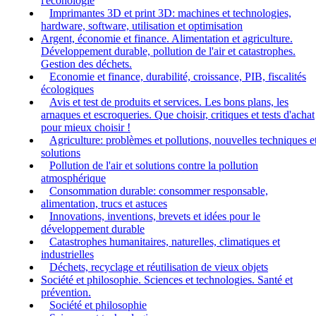
l'éconologie
Imprimantes 3D et print 3D: machines et technologies,
hardware, software, utilisation et optimisation
Argent, économie et finance. Alimentation et agriculture.
Développement durable, pollution de l'air et catastrophes.
Gestion des déchets.
Economie et finance, durabilité, croissance, PIB, fiscalités
écologiques
Avis et test de produits et services. Les bons plans, les
arnaques et escroqueries. Que choisir, critiques et tests d'achat
pour mieux choisir !
Agriculture: problèmes et pollutions, nouvelles techniques e
solutions
Pollution de l'air et solutions contre la pollution
atmosphérique
Consommation durable: consommer responsable,
alimentation, trucs et astuces
Innovations, inventions, brevets et idées pour le
développement durable
Catastrophes humanitaires, naturelles, climatiques et
industrielles
Déchets, recyclage et réutilisation de vieux objets
Société et philosophie. Sciences et technologies. Santé et
prévention.
Société et philosophie