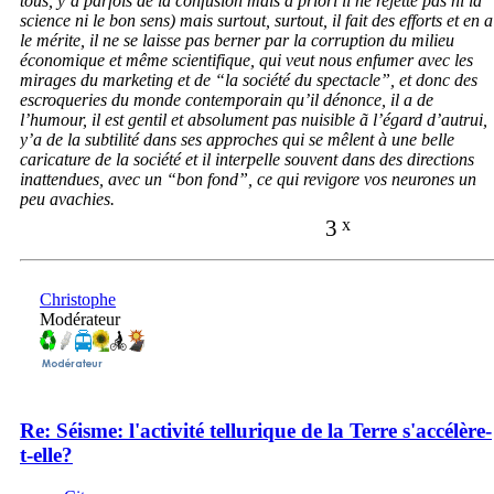
tous, y’a parfois de la confusion mais à priori il ne rejette pas ni la
science ni le bon sens) mais surtout, surtout, il fait des efforts et en a
le mérite, il ne se laisse pas berner par la corruption du milieu
économique et même scientifique, qui veut nous enfumer avec les
mirages du marketing et de “la société du spectacle”, et donc des
escroqueries du monde contemporain qu’il dénonce, il a de
l’humour, il est gentil et absolument pas nuisible ã l’égard d’autrui,
y’a de la subtilité dans ses approches qui se mêlent à une belle
caricature de la société et il interpelle souvent dans des directions
inattendues, avec un “bon fond”, ce qui revigore vos neurones un
peu avachies.
3
x
Christophe
Modérateur
Re: Séisme: l'activité tellurique de la Terre s'accélère-
t-elle?