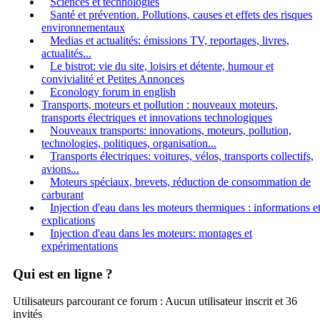
Sciences et technologies
Santé et prévention. Pollutions, causes et effets des risques
environnementaux
Medias et actualités: émissions TV, reportages, livres,
actualités...
Le bistrot: vie du site, loisirs et détente, humour et
convivialité et Petites Annonces
Econology forum in english
Transports, moteurs et pollution : nouveaux moteurs,
transports électriques et innovations technologiques
Nouveaux transports: innovations, moteurs, pollution,
technologies, politiques, organisation...
Transports électriques: voitures, vélos, transports collectifs,
avions...
Moteurs spéciaux, brevets, réduction de consommation de
carburant
Injection d'eau dans les moteurs thermiques : informations e
explications
Injection d'eau dans les moteurs: montages et
expérimentations
Qui est en ligne ?
Utilisateurs parcourant ce forum : Aucun utilisateur inscrit et 36
invités