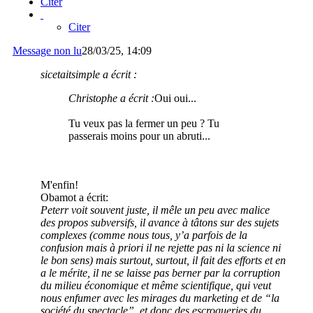
Citer
Citer
Message non lu
28/03/25, 14:09
sicetaitsimple a écrit :
Christophe a écrit :
Oui oui...
Tu veux pas la fermer un peu ? Tu
passerais moins pour un abruti...
M'enfin!
Obamot a écrit:
Peterr voit souvent juste, il mêle un peu avec malice
des propos subversifs, il avance à tâtons sur des sujets
complexes (comme nous tous, y’a parfois de la
confusion mais à priori il ne rejette pas ni la science ni
le bon sens) mais surtout, surtout, il fait des efforts et en
a le mérite, il ne se laisse pas berner par la corruption
du milieu économique et même scientifique, qui veut
nous enfumer avec les mirages du marketing et de “la
société du spectacle”, et donc des escroqueries du