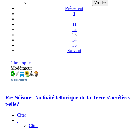
Précédent
1
…
11
12
13
14
15
Suivant
Christophe
Modérateur
Re: Séisme: l'activité tellurique de la Terre s'accélère-
t-elle?
Citer
Citer