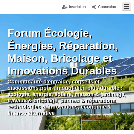
Inscription
Connexion
Forum Écologie,
Énergies, Réparation,
Maison, Bricolage et
Innovations Durables
Communauté d'entraide, conseils et
discussions pour un quotidien plus durable :
écologie, énergie, solaire, maison & jardinage,
travaux & bricolage, pannes & réparations,
technologies & innovations, économie &
finance alternative