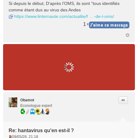
n
Si depuis le début, D’après l’OMS, ils sont "tous identifiés
o
comme étant dus au virus des Andes
n
https://www.linternaute.com/actualite/f ... -de-l-oms/
l
u
1
x
Citer
Obamot
Econologue expert
Re: hantavirus qu'en est-il ?
09/05/26, 21:18