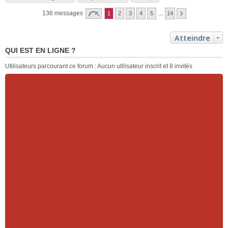
136 messages
1
2
3
4
5
…
14
Atteindre
QUI EST EN LIGNE ?
Utilisateurs parcourant ce forum : Aucun utilisateur inscrit et 8 invités