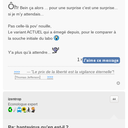
Ô
u
h
! Bein ça alors ... pour une surprise c'est une surprise...
si je m'y attendais...
Pas celle-là pov' nouille,
Le variant ACTUEL qui a émegé depuis, pour le comparer à
la souche initiale du labo
Y'a plus qu'à attendre...
1
x
"Le prix de la liberté est la vigilance éternelle"
!
>>>
___
—
[
]
___
>>>
______________________________
Thomas Jefferson
Citer
izentrop
Econologue expert
Re: hantavirus qu'en est-il ?