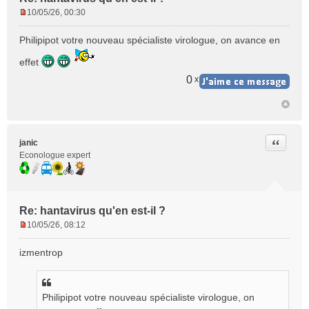
10/05/26, 00:30
M
e
Philipipot votre nouveau spécialiste virologue, on avance en
s
s
effet
a
0
x
g
e
n
o
n
Citer
janic
l
Econologue expert
u
Re: hantavirus qu'en est-il ?
10/05/26, 08:12
M
e
izmentrop
s
s
a
g
Philipipot votre nouveau spécialiste virologue, on
e