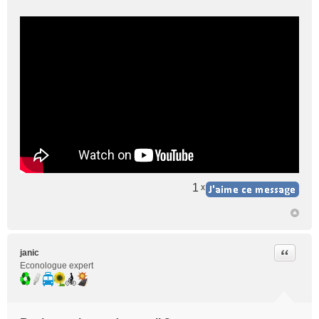
1
x
Citer
janic
Econologue expert