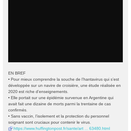
s
s
a
g
e
n
o
n
l
u
EN BREF
• Pour mieux comprendre la souche de l’hantavirus qui s’est
développée sur un navire de croisière, une étude réalisée en
2020 est riche d’enseignements.
• Elle portait sur une épidémie survenue en Argentine qui
avait fait une dizaine de morts parmi la trentaine de cas
confirmés.
• Sans vaccin, l’isolement et la protection du personnel
soignant sont cruciaux pour contenir le virus.
https://www.huffingtonpost.fr/sante/art ... 63480.html