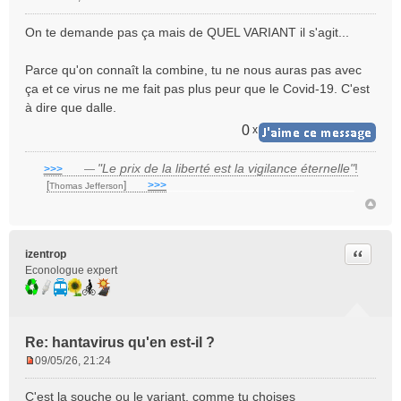
M
e
On te demande pas ça mais de QUEL VARIANT il s'agit...
s
s
Parce qu'on connaît la combine, tu ne nous auras pas avec
a
ça et ce virus ne me fait pas plus peur que le Covid-19. C'est
g
e
à dire que dalle.
n
0
x
o
n
"Le prix de la liberté est la vigilance éternelle"
!
l
>>>
___
—
u
[
]
___
>>>
______________________________
Thomas Jefferson
Citer
izentrop
Econologue expert
Re: hantavirus qu'en est-il ?
09/05/26, 21:24
M
e
C'est la souche ou le variant, comme tu choises