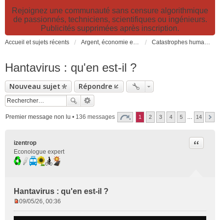
Rejoignez une communauté sans censure algorithmique
de passionnés, techniciens, scientifiques ou ingénieurs.
Publicités supprimées après inscription.
Accueil et sujets récents
Argent, économie et finance. Alimentation et agriculture. Développement durable, pollution de l'air et catastrophes. Gestion des déchets.
Catastrophes humanitaires, naturelles, climatiques et industrielles
Hantavirus : qu'en est-il ?
Nouveau sujet
Répondre
Premier message non lu
• 136 messages
1
2
3
4
5
…
14
Citer
izentrop
Econologue expert
Hantavirus : qu'en est-il ?
09/05/26, 00:36
M
e