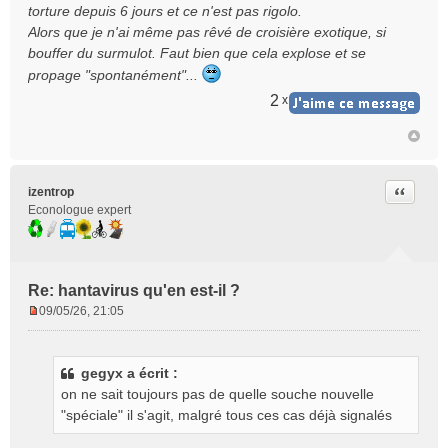
torture depuis 6 jours et ce n'est pas rigolo.
Alors que je n'ai même pas rêvé de croisière exotique, si
bouffer du surmulot. Faut bien que cela explose et se
propage "spontanément"...
2
x
Citer
izentrop
Econologue expert
Re: hantavirus qu'en est-il ?
09/05/26, 21:05
M
e
s
gegyx a écrit :
s
on ne sait toujours pas de quelle souche nouvelle
a
g
"spéciale" il s'agit, malgré tous ces cas déjà signalés
e