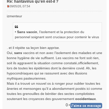
Re: hantavirus qu'en est-il ?
09/05/26, 07:54
M
e
izmenteur
s
s
a
g
•
Sans vaccin
, l’isolement et la protection du
e
personnel soignant sont cruciaux pour contenir le virus
n
o
. et il répète sa leçon bien apprise.
n
Oui,
sans
vaccins et non avec l'isolement des malades et une
l
bonne hygiène de vie suffisent. Les vaccins ne font soit rien,
u
soit ils aggravent la situation comme constaté,officiellement,
lors de toutes les épidémies dont la dernière covid. Ah, les
hypocondriaques qui se rassurent avec des illusions
mythiques pasteuriennes.
Mais il a trouvé un nouvel os à ronger pour oublier toutes les
âneries et mensonges qu'il a abondamment postés ici comme
toutes les grenouilles de bénitier des sectes complotistes
soutenant les croyances des gouvernement
occidentaux
.
0
x