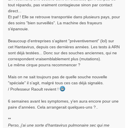
s
tout répandu, pas vraiment contagieuse sinon par contact
s
direct...
a
Et paf ! Elle se retrouve transportée dans plusieurs pays, pour
g
e
des soins "bien surveillés". La machine des frayeurs
n
s'épanouie.
o
n
Beaucoup d'entreprises s'agitent "préventivement" (lol) sur
l
cet Hantavirus, depuis ces dernières années. Les tests à ARN
u
sont déjà testées... Donc sur des souches anciennes, qui ne
correspondent vraisemblablement plus (mutations).
Le même cirque pourra recommencer ?
Mais on ne sait toujours pas de quelle souche nouvelle
"spéciale" il s'agit, malgré tous ces cas déjà signalés.
/ Professeur Raoult revient !
6 semaines avant les symptomes, y'en aura encore pour une
paire d'années. Cela arrangerait quelques-uns ?..
**
Perso, j'ai une sorte d'hantavirus pulmonaire sec qui me