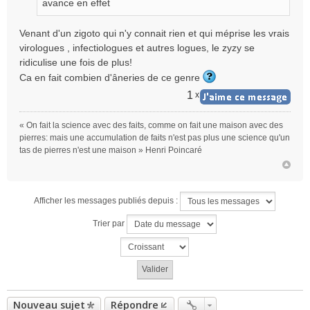
avance en effet
n
o
Venant d'un zigoto qui n'y connait rien et qui méprise les vrais
n
virologues , infectiologues et autres logues, le zyzy se
l
ridiculise une fois de plus!
u
Ca en fait combien d'âneries de ce genre
1
x
« On fait la science avec des faits, comme on fait une maison avec des
pierres: mais une accumulation de faits n'est pas plus une science qu'un
tas de pierres n'est une maison » Henri Poincaré
Afficher les messages publiés depuis :
Trier par
Nouveau sujet
Répondre