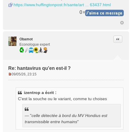
s
https://www.huffingtonpost.fr/sante/art ... 63437.html
s
a
0
x
g
e
n
o
n
Citer
Obamot
l
Econologue expert
u
Re: hantavirus qu'en est-il ?
09/05/26, 23:15
M
e
s
izentrop a écrit :
s
C'est la souche ou le variant, comme tu choises
a
g
e
n
— "
celle détectée à bord du MV Hondius est
o
transmissible entre humains
"
n
l