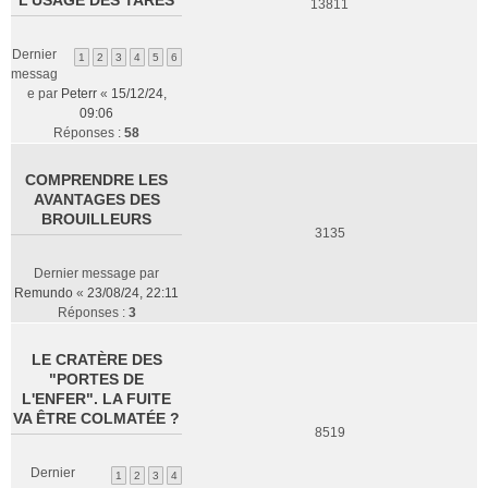
L'USAGE DES TARÉS
13811
Dernier
1
2
3
4
5
6
messag
e par
Peterr
«
15/12/24,
09:06
Réponses :
58
COMPRENDRE LES
AVANTAGES DES
BROUILLEURS
3135
Dernier message par
Remundo
«
23/08/24, 22:11
Réponses :
3
LE CRATÈRE DES
"PORTES DE
L'ENFER". LA FUITE
VA ÊTRE COLMATÉE ?
8519
Dernier
1
2
3
4