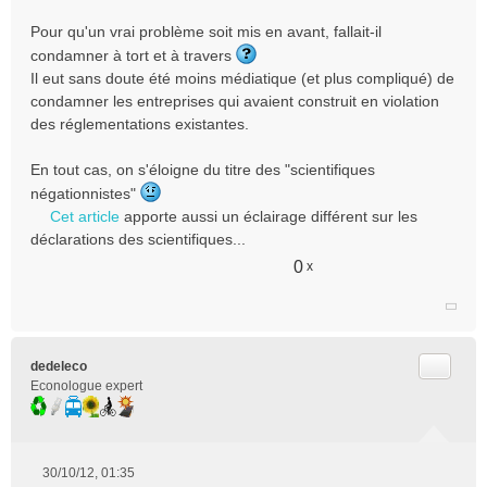
s
Pour qu'un vrai problème soit mis en avant, fallait-il
a
g
condamner à tort et à travers
e
Il eut sans doute été moins médiatique (et plus compliqué) de
n
condamner les entreprises qui avaient construit en violation
o
des réglementations existantes.
n
l
En tout cas, on s'éloigne du titre des "scientifiques
u
négationnistes"
Cet article
apporte aussi un éclairage différent sur les
déclarations des scientifiques...
0
x
Citer
dedeleco
Econologue expert
30/10/12, 01:35