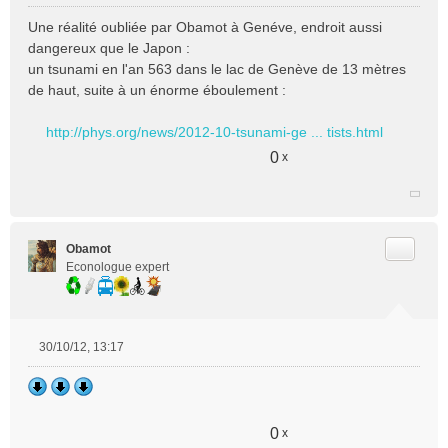
M
e
Une réalité oubliée par Obamot à Genéve, endroit aussi
s
dangereux que le Japon :
s
un tsunami en l'an 563 dans le lac de Genève de 13 mètres
a
de haut, suite à un énorme éboulement :
g
e
n
http://phys.org/news/2012-10-tsunami-ge ... tists.html
o
0
x
n
l
u
Citer
Obamot
Econologue expert
30/10/12, 13:17
M
e
s
s
a
0
x