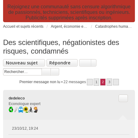
Rejoignez une communauté sans censure algorithmique
de passionnés, techniciens, scientifiques ou ingénieurs.
Publicités supprimées après inscription.
Accueil et sujets récents
Argent, économie et finance. Alimentation et agriculture. Développement durable, pollution de l'air et catastrophes. Gestion des déchets.
Catastrophes humanitaires, naturelles, climatiques et industrielles
Des scientifiques, négationistes des
risques, condamnés
Nouveau sujet
Répondre
Premier message non lu
• 22 messages
1
2
3
Citer
dedeleco
Econologue expert
23/10/12, 19:24
M