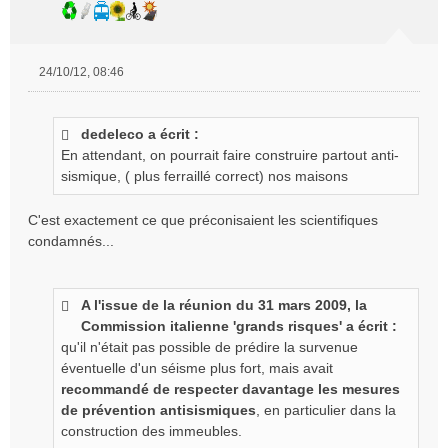
24/10/12, 08:46
M
e
s
dedeleco a écrit :
s
En attendant, on pourrait faire construire partout anti-
a
g
sismique, ( plus ferraillé correct) nos maisons
e
n
C'est exactement ce que préconisaient les scientifiques
o
condamnés...
n
l
u
A l'issue de la réunion du 31 mars 2009, la
Commission italienne 'grands risques' a écrit :
qu'il n'était pas possible de prédire la survenue
éventuelle d'un séisme plus fort, mais avait
recommandé de respecter davantage les mesures
de prévention antisismiques
, en particulier dans la
construction des immeubles.