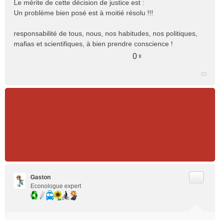
Le mérite de cette décision de justice est :
s
Un problème bien posé est à moitié résolu !!!
s
a
responsabilité de tous, nous, nos habitudes, nos politiques,
g
e
mafias et scientifiques, à bien prendre conscience !
n
0
x
o
n
l
u
Citer
Gaston
Econologue expert