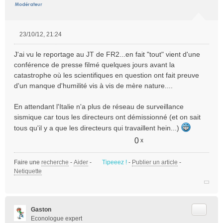
23/10/12, 21:24
M
e
J'ai vu le reportage au JT de FR2...en fait "tout" vient d'une
s
conférence de presse filmé quelques jours avant la
s
catastrophe où les scientifiques en question ont fait preuve
a
d'un manque d'humilité vis à vis de mère nature....
g
e
n
En attendant l'Italie n'a plus de réseau de surveillance
o
sismique car tous les directeurs ont démissionné (et on sait
n
tous qu'il y a que les directeurs qui travaillent hein...)
l
u
0
x
Faire une
recherche
-
Aider
-
Tipeeez !
-
Publier un article
-
Netiquette
Citer
Gaston
Econologue expert