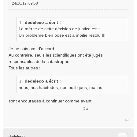
24/10/12, 09:58
M
e
s
dedeleco a écrit :
s
Le mérite de cette décision de justice est :
a
g
Un problème bien posé est à moitié résolu !!!
e
n
Je ne suis pas d'accord.
o
Au contraire, seuls les scientifiques ont été jugés
n
responsables de la catastrophe.
l
Tous les autres :
u
dedeleco a écrit :
nous, nos habitudes, nos politiques, mafias
sont encouragés à continuer comme avant.
0
x
Citer
dedeleco