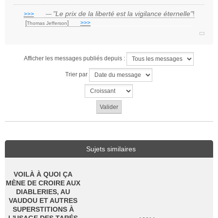
g
e
"Le prix de la liberté est la vigilance éternelle"
!
>>>
___
—
n
[
]
___
>>>
______________________________
Thomas Jefferson
o
n
l
u
Afficher les messages publiés depuis :
Trier par
Sujets similaires
VOILÀ À QUOI ÇA
MÈNE DE CROIRE AUX
DIABLERIES, AU
VAUDOU ET AUTRES
SUPERSTITIONS À