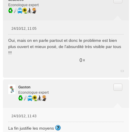
Econologue expert
24/10/12, 11:05
M
e
Oui, mais on en parle partout et donc le problème est bien
s
plus ouvert et mieux posé, de l'absurdité très visible par tous
s
!!!
a
g
0
x
e
n
o
n
l
Citer
Gaston
u
Econologue expert
24/10/12, 11:43
M
e
La fin justifie les moyens
s