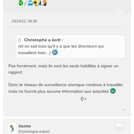
24/10/12, 08:39
M
e
s
Christophe a écrit :
s
(et on sait tous qu'il y a que les directeurs qui
a
g
travaillent hein...)
e
n
Pas forcément, mais ils sont les seuls habilités à signer un
o
rapport.
n
l
Donc le réseau de surveillance sismique continue à travailler
u
mais ne fournit plus aucune information aux autorités
0
x
Citer
Gaston
Econologue expert