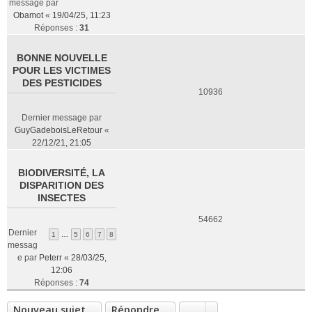
message par
Obamot
«
19/04/25, 11:23
Réponses :
31
BONNE NOUVELLE
POUR LES VICTIMES
DES PESTICIDES
10936
Dernier message par
GuyGadeboisLeRetour
«
22/12/21, 21:05
BIODIVERSITÉ, LA
DISPARITION DES
INSECTES
54662
Dernier
1
…
5
6
7
8
messag
e par
Peterr
«
28/03/25,
12:06
Réponses :
74
Nouveau sujet
Répondre