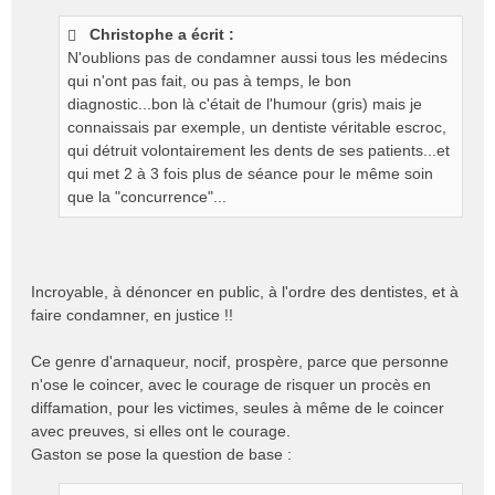
e
s
Christophe a écrit :
s
N'oublions pas de condamner aussi tous les médecins
a
g
qui n'ont pas fait, ou pas à temps, le bon
e
diagnostic...bon là c'était de l'humour (gris) mais je
n
connaissais par exemple, un dentiste véritable escroc,
o
qui détruit volontairement les dents de ses patients...et
n
qui met 2 à 3 fois plus de séance pour le même soin
l
que la "concurrence"...
u
Incroyable, à dénoncer en public, à l'ordre des dentistes, et à
faire condamner, en justice !!
Ce genre d'arnaqueur, nocif, prospère, parce que personne
n'ose le coincer, avec le courage de risquer un procès en
diffamation, pour les victimes, seules à même de le coincer
avec preuves, si elles ont le courage.
Gaston se pose la question de base :