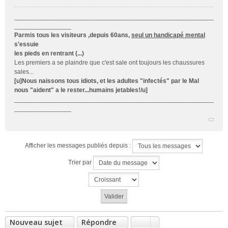
g
e
________________________________________________________
n
________________
o
Parmis tous les visiteurs ,depuis 60ans,
seul un handicapé mental
n
s'essuie
l
les pieds en rentrant (...)
u
Les premiers a se plaindre que c'est sale ont toujours les chaussures
sales...
[u]Nous naissons tous idiots, et les adultes "infectés" par le Mal
nous "aident" a le rester...humains jetables!/u]
________________________________________________________
________________
Afficher les messages publiés depuis :
Trier par
Nouveau sujet
Répondre