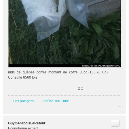
nids_de_guêpes_contre_montant_de_coffre_3.jpg (186.78 Kio)
Consulté 6560 fois
0
x
Les potagers
-
Chaîne You Tube
Citer
GuyGadeboisLeRetour
Econologue expert