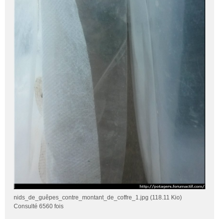
nids_de_guêpes_contre_montant_de_coffre_1.jpg (118.11 Kio)
Consulté 6560 fois