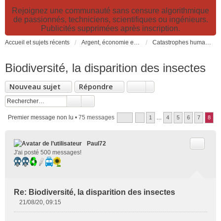
Rejoignez une communauté sans censure algorithmique
de passionnés, techniciens, scientifiques ou ingénieurs.
Publicités supprimées après inscription.
Accueil et sujets récents
Argent, économie et finance. Alimentation et agriculture. Développement durable, pollution de l'air et catastrophes. Gestion des déchets.
Catastrophes humanitaires, naturelles, climatiques et industrielles
Biodiversité, la disparition des insectes
Nouveau sujet
Répondre
Premier message non lu
• 75 messages
1
…
4
5
6
7
8
Citer
Paul72
J'ai posté 500 messages!
Re: Biodiversité, la disparition des insectes
21/08/20, 09:15
M
e