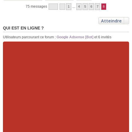
75 messages
1
…
4
5
6
7
8
Atteindre
QUI EST EN LIGNE ?
Utilisateurs parcourant ce forum :
Google Adsense [Bot]
et 6 invités