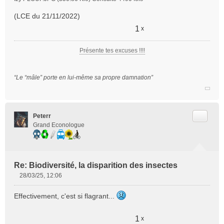
(LCE du 21/11/2022)
1
x
Présente tes excuses !!!!
“Le “mâle” porte en lui-même sa propre damnation”
Citer
Peterr
Grand Econologue
Re: Biodiversité, la disparition des insectes
28/03/25, 12:06
M
e
Effectivement, c'est si flagrant...
s
s
a
1
x