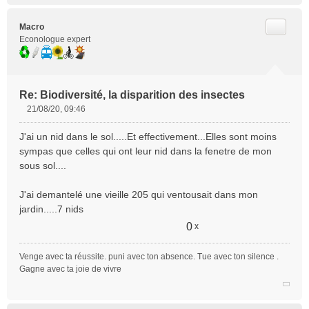
Citer
Macro
Econologue expert
Re: Biodiversité, la disparition des insectes
21/08/20, 09:46
M
e
J'ai un nid dans le sol.....Et effectivement...Elles sont moins
s
sympas que celles qui ont leur nid dans la fenetre de mon
s
sous sol....
a
g
e
J'ai demantelé une vieille 205 qui ventousait dans mon
n
jardin.....7 nids
o
0
x
n
l
u
Venge avec ta réussite. puni avec ton absence. Tue avec ton silence .
Gagne avec ta joie de vivre