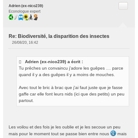
Citer
Adrien (ex-nico239)
Econologue expert
Re: Biodiversité, la disparition des insectes
26/08/20, 16:42
M
e
s
Adrien (ex-nico239) a écrit :
s
Tu prêches un convaincu j'adore les guêpes .... parce
a
g
quand il y a des guêpes il y a moins de mouches.
e
n
Avec tout le bric à brac que j'ai faut juste que je fasse
o
gaffe car elle font leurs nids (ici que des petits) un peu
n
partout.
l
u
Les voilou et des fois je les oublie et je les secoue un peu
mais pour le moment tout se passe bien entre nous
mais