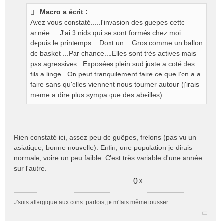
s
Macro a écrit :
s
Avez vous constaté.....l'invasion des guepes cette
a
g
année.... J'ai 3 nids qui se sont formés chez moi
e
depuis le printemps....Dont un ...Gros comme un ballon
n
de basket ...Par chance....Elles sont trés actives mais
o
pas agressives...Exposées plein sud juste a coté des
n
fils a linge...On peut tranquilement faire ce que l'on a a
l
faire sans qu'elles viennent nous tourner autour (j'irais
u
meme a dire plus sympa que des abeilles)
Rien constaté ici, assez peu de guêpes, frelons (pas vu un
asiatique, bonne nouvelle). Enfin, une population je dirais
normale, voire un peu faible. C'est très variable d'une année
sur l'autre.
0
x
J'suis allergique aux cons: parfois, je m'fais même tousser.