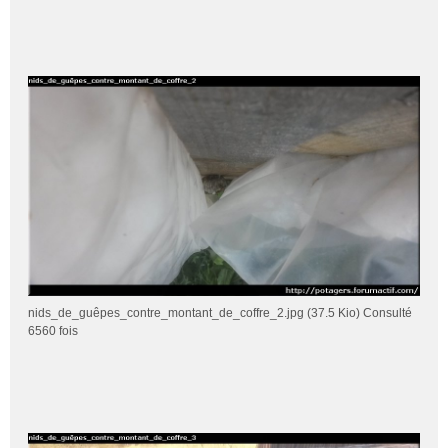
nids_de_guêpes_contre_montant_de_coffre_2.jpg (37.5 Kio) Consulté
6560 fois