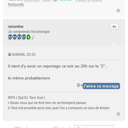
Netiquette
Citer
rpsantina
Je comprends l'éconologie
16/06/06, 20:33
M
e
Il vient d'y avoir un reportage ce soir au 20h sur la "2"...
s
s
le même probablement
a
g
0
x
e
n
RPS ( Dpt 81 Tarn Sud )
o
i-Seuls ceux qui ne font rien ne se trompent jamais
n
ii-Tout est possible pour peu que l'on y consacre un peu de temps
l
u