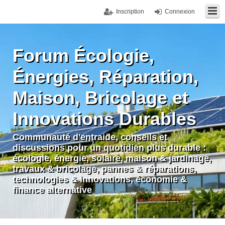
Inscription
Connexion
Forum Écologie,
Énergies, Réparation,
Maison, Bricolage et
Innovations Durables
Communauté d'entraide, conseils et
discussions pour un quotidien plus durable :
écologie, énergie, solaire, maison & jardinage,
travaux & bricolage, pannes & réparations,
technologies & innovations, économie &
finance alternative