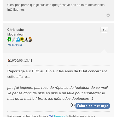
C'est pas parce que je suis con que j'éssaye pas de faire des choses
intélligentes.
Citer
Christophe
Modérateur
16/06/06, 13:41
M
e
Reportage sur FR2 au 13h sur les abus de l'Etat concernant
s
cette affaire...
s
a
ps : j'ai toujours pas recu de réponse de l'initateur de ce mail.
g
e
Je pense donc de plus en plus à un fake pour surmerger le
n
mail de la mairie ( bravo les méthodes douteuses...)
o
0
x
n
l
u
Faire une
recherche
-
Aider
-
Tipeeez !
-
Publier un article
-