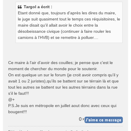
s
Targol a écrit :
s
Etant donné que, toujours d'après les dires du maire,
a
g
le juge suit quasiment tout le temps ces réquisitoires, le
e
maire disait qu'il allait avoir le choix entre la
n
désobeissance civique (continuer à faire rouler les
o
camions à l'HVB) et se remettre à polluer....
n
l
u
Ce maire à l'air d'avoir des couilles; je pense que c'est le
moment de chercher du monde pour le soutenir.
On est quelque un sur le forum (je croit avoir compris qu'il y
avait 1 ou 2 juristes),qu'ils se battent sur se térrain là et que
tout les autres se battent sur les autres térrains dans la rue
s'il le faut!!!
@+
P.S.Je suis en métropole en juillet aout donc avec ceux qui
bougent!!!
0
x