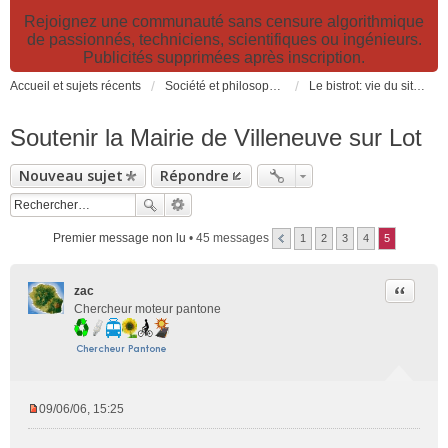
Rejoignez une communauté sans censure algorithmique
de passionnés, techniciens, scientifiques ou ingénieurs.
Publicités supprimées après inscription.
Accueil et sujets récents
Société et philosophie. Sciences et technologies. Santé et prévention.
Le bistrot: vie du site, loisirs et détente, humour et convivialité et Petites Annonces
Soutenir la Mairie de Villeneuve sur Lot
Nouveau sujet
Répondre
Premier message non lu
• 45 messages
1
2
3
4
5
Citer
zac
Chercheur moteur pantone
09/06/06, 15:25
M
e