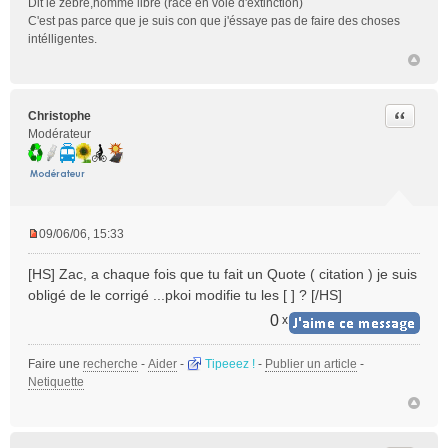
Dit le zèbre,homme libre (race en voie d'extinction)
C'est pas parce que je suis con que j'éssaye pas de faire des choses
intélligentes.
Citer
Christophe
Modérateur
09/06/06, 15:33
M
e
[HS] Zac, a chaque fois que tu fait un Quote ( citation ) je suis
s
obligé de le corrigé ...pkoi modifie tu les [ ] ? [/HS]
s
a
0
x
g
e
Faire une
recherche
-
Aider
-
Tipeeez !
-
Publier un article
-
n
Netiquette
o
n
l
u