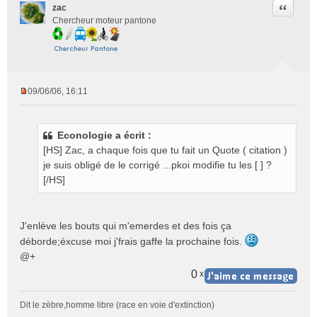
Citer
zac
Chercheur moteur pantone
09/06/06, 16:11
M
e
s
Econologie a écrit :
s
[HS] Zac, a chaque fois que tu fait un Quote ( citation )
a
g
je suis obligé de le corrigé ...pkoi modifie tu les [ ] ?
e
[/HS]
n
o
n
J'enlève les bouts qui m'emerdes et des fois ça
l
déborde;éxcuse moi j'frais gaffe la prochaine fois.
u
@+
0
x
Dit le zèbre,homme libre (race en voie d'extinction)