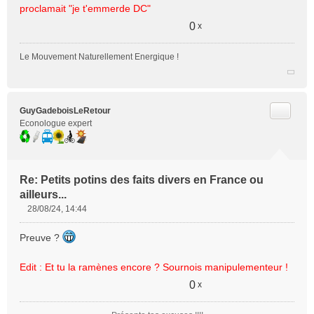
e
proclamait "je t'emmerde DC"
n
0
x
o
n
Le Mouvement Naturellement Energique !
l
u
Citer
GuyGadeboisLeRetour
Econologue expert
Re: Petits potins des faits divers en France ou
ailleurs...
28/08/24, 14:44
M
e
Preuve ?
s
s
Edit : Et tu la ramènes encore ? Sournois manipulementeur !
a
g
0
x
e
n