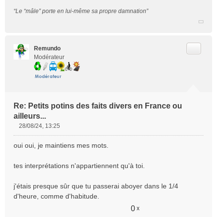
“Le “mâle” porte en lui-même sa propre damnation”
Citer
Remundo
Modérateur
Re: Petits potins des faits divers en France ou
ailleurs...
28/08/24, 13:25
M
e
oui oui, je maintiens mes mots.
s
s
tes interprétations n'appartiennent qu'à toi.
a
g
e
j'étais presque sûr que tu passerai aboyer dans le 1/4
n
d'heure, comme d'habitude.
o
0
x
n