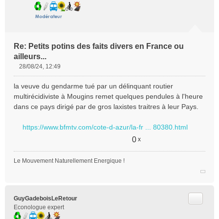
Re: Petits potins des faits divers en France ou
ailleurs...
28/08/24, 12:49
M
e
la veuve du gendarme tué par un délinquant routier
s
multirécidiviste à Mougins remet quelques pendules à l'heure
s
dans ce pays dirigé par de gros laxistes traitres à leur Pays.
a
g
e
https://www.bfmtv.com/cote-d-azur/la-fr ... 80380.html
n
0
x
o
n
Le Mouvement Naturellement Energique !
l
u
Citer
GuyGadeboisLeRetour
Econologue expert