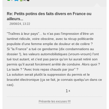
Re: Petits potins des faits divers en France ou
ailleurs...
28/08/24, 13:22
M
e
"Traîtres à leur pays"... tu n'as pas l'impression d'être un
s
tantinet ridicule, voire obscène, avec ta récup politicarde
s
populiste d'une femme emplie de douleur et de colère ?
a
Si "la France" a tué ce gendarme (dix condamnations au
g
e
dossier !), les valeurs automobilistiques (vroum-vroum) l'ont
n
tué tout autant, et c'est pas parce qu'on lui aurait retiré son
o
permis qu'il aurait forcément arrêté de conduire. Alors quoi ?
n
La taule ? "Avec trois repas chauds par jour" ?
l
La solution serait plutôt la suppression du permis et le
u
bracelet électronique (ça se fait, je connais quelqu'un dans ce
cas).
1
x
Présente tes excuses !!!!