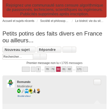
Rejoignez une communauté sans censure algorithmique
de passionnés, techniciens, scientifiques ou ingénieurs.
Publicités supprimées après inscription.
Accueil et sujets récents
Société et philosophie. Sciences et technologies. Santé et prévention.
Le bistrot: vie du site, loisirs et détente, humour et convivialité et Petites Annonces
Petits potins des faits divers en France
ou ailleurs...
Nouveau sujet
Répondre
Premier message non lu
• 1705 messages
1
…
78
79
80
81
82
…
171
Citer
Remundo
Modérateur