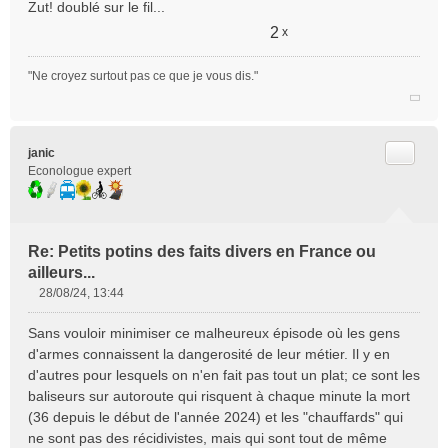
Zut! doublé sur le fil...
a
g
2
x
e
n
"Ne croyez surtout pas ce que je vous dis."
o
n
l
u
Citer
janic
Econologue expert
Re: Petits potins des faits divers en France ou
ailleurs...
28/08/24, 13:44
M
e
Sans vouloir minimiser ce malheureux épisode où les gens
s
d'armes connaissent la dangerosité de leur métier. Il y en
s
d'autres pour lesquels on n'en fait pas tout un plat; ce sont les
a
baliseurs sur autoroute qui risquent à chaque minute la mort
g
e
(36 depuis le début de l'année 2024) et les "chauffards" qui
n
ne sont pas des récidivistes, mais qui sont tout de même