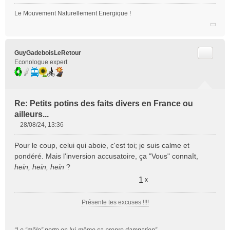
l
u
Le Mouvement Naturellement Energique !
Citer
GuyGadeboisLeRetour
Econologue expert
Re: Petits potins des faits divers en France ou
ailleurs...
28/08/24, 13:36
M
e
Pour le coup, celui qui aboie, c'est toi; je suis calme et
s
pondéré. Mais l'inversion accusatoire, ça "Vous" connaît,
s
hein, hein, hein
?
a
g
1
x
e
n
Présente tes excuses !!!!
o
n
l