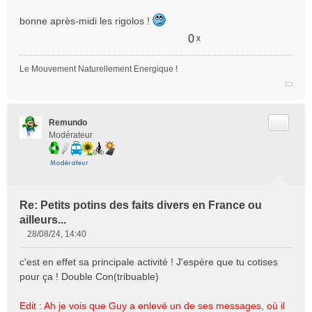
g
e
bonne après-midi les rigolos !
n
0
x
o
n
l
Le Mouvement Naturellement Energique !
u
Citer
Remundo
Modérateur
Re: Petits potins des faits divers en France ou
ailleurs...
28/08/24, 14:40
M
e
c'est en effet sa principale activité ! J'espère que tu cotises
s
pour ça ! Double Con(tribuable)
s
a
Edit : Ah je vois que Guy a enlevé un de ses messages, où il
g