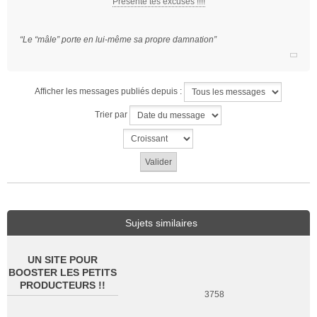
Présente tes excuses !!!!
o
n
l
“Le “mâle” porte en lui-même sa propre damnation”
u
Afficher les messages publiés depuis :
Trier par
Sujets similaires
UN SITE POUR
BOOSTER LES PETITS
PRODUCTEURS !!
3758