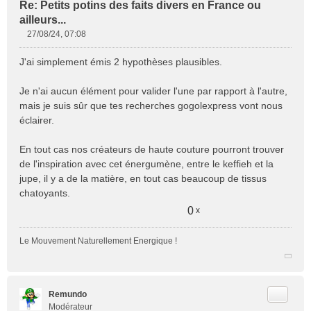
Re: Petits potins des faits divers en France ou
ailleurs...
27/08/24, 07:08
M
e
J'ai simplement émis 2 hypothèses plausibles.
s
s
Je n'ai aucun élément pour valider l'une par rapport à l'autre,
a
mais je suis sûr que tes recherches gogolexpress vont nous
g
e
éclairer.
n
o
En tout cas nos créateurs de haute couture pourront trouver
n
de l'inspiration avec cet énergumène, entre le keffieh et la
l
jupe, il y a de la matière, en tout cas beaucoup de tissus
u
chatoyants.
0
x
Le Mouvement Naturellement Energique !
Citer
Remundo
Modérateur