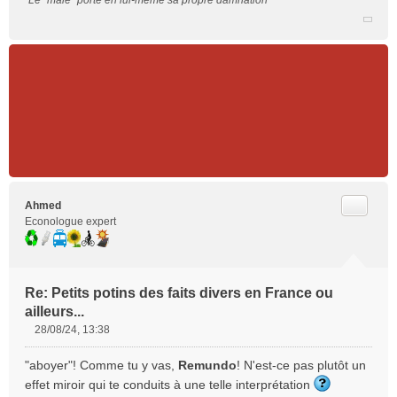
“Le “mâle” porte en lui-même sa propre damnation”
u
Citer
Ahmed
Econologue expert
Re: Petits potins des faits divers en France ou
ailleurs...
28/08/24, 13:38
M
e
"aboyer"! Comme tu y vas,
Remundo
! N'est-ce pas plutôt un
s
effet miroir qui te conduits à une telle interprétation
s