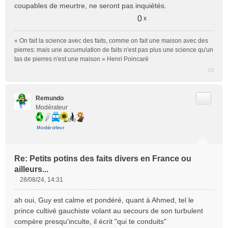
o
coupables de meurtre, ne seront pas inquiétés.
n
0
x
l
u
« On fait la science avec des faits, comme on fait une maison avec des
pierres: mais une accumulation de faits n'est pas plus une science qu'un
tas de pierres n'est une maison » Henri Poincaré
Citer
Remundo
Modérateur
Re: Petits potins des faits divers en France ou
ailleurs...
28/08/24, 14:31
M
e
ah oui, Guy est calme et pondéré, quant à Ahmed, tel le
s
prince cultivé gauchiste volant au secours de son turbulent
s
compère presqu'inculte, il écrit "qui te conduits"
a