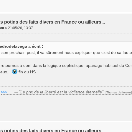
ts potins des faits divers en France ou ailleurs...
ot
»
21/05/26, 13:37
edrodelavega a écrit :
 son prochain post, il va sûrement nous expliquer que c’est de sa faute si
u retournes à donf dans la logique sophistique, apanage habituel du C
teux...
fin du HS
"Le prix de la liberté est la vigilance éternelle"
!
>>>
___
—
[
Thomas Jefferson
ts potins des faits divers en France ou ailleurs...