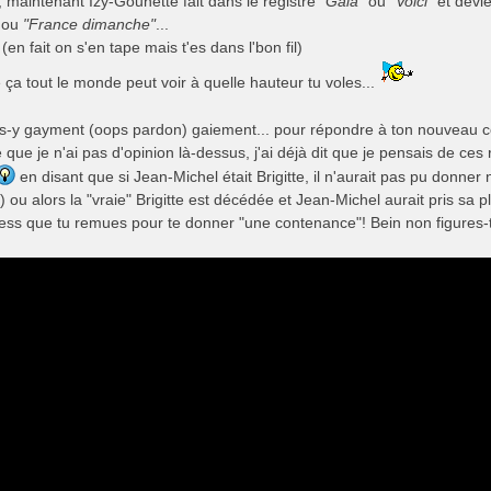
, maintenant Izy-Gounette fait dans le registre
"Gala"
ou "
Voici
" et dev
ou
"France dimanche"
...
(en fait on s'en tape mais t'es dans l'bon fil)
ça tout le monde peut voir à quelle hauteur tu voles...
ns-y gayment (oops pardon) gaiement... pour répondre à ton nouveau co
 que je n'ai pas d'opinion là-dessus, j'ai déjà dit que je pensais de ce
en disant que si Jean-Michel était Brigitte, il n'aurait pas pu donner
 ou alors la "vraie" Brigitte est décédée et Jean-Michel aurait pris sa
ness que tu remues pour te donner "une contenance"! Bein non figures-