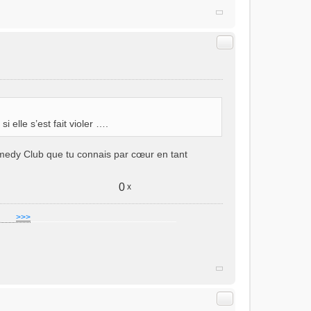
Citer
 elle s’est fait violer ….
omedy Club que tu connais par cœur en tant
0
x
]
___
>>>
______________________________
Citer