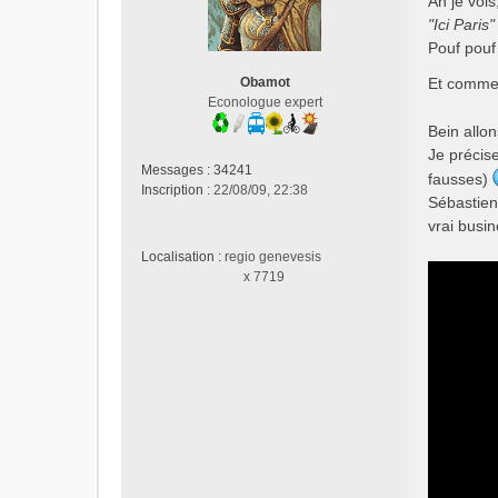
Ah je vois
o
s
"Ici Paris"
p
s
Pouf pouf 
a
g
Obamot
Et comme 
e
Econologue expert
n
Bein allo
o
n
Je précise
Messages :
34241
l
fausses)
Inscription :
22/08/09, 22:38
u
Sébastien)
vrai busi
Localisation :
regio genevesis
x 7719