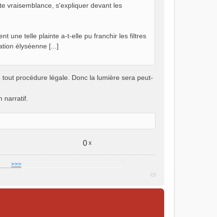
ute vraisemblance, s'expliquer devant les
une telle plainte a-t-elle pu franchir les filtres
tion élyséenne [...]
tout procédure légale. Donc la lumière sera peut-
 narratif.
0
x
]
___
>>>
______________________________