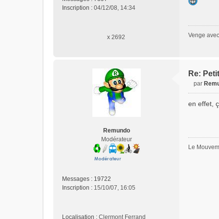
s
Inscription :
04/12/08, 14:34
a
g
e
Venge avec 
x 2692
n
o
n
l
Re: Peti
u
par
Rem
M
e
en effet, 
s
s
a
Remundo
g
Modérateur
e
Le Mouveme
n
o
n
l
Messages :
19722
u
Inscription :
15/10/07, 16:05
Localisation :
Clermont Ferrand