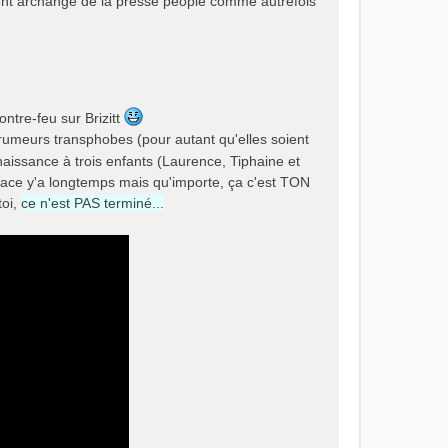
ient archange de la presse people comme autrefois
ntre-feu sur Brizitt
s rumeurs transphobes (pour autant qu'elles soient
 naissance à trois enfants (Laurence, Tiphaine et
 place y'a longtemps mais qu'importe, ça c'est TON
toi,
ce n'est PAS terminé...