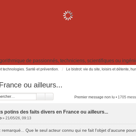
ithmique de passionnés, techniciens, scientifiques ou ingénieu
t technologies. Santé et prévention.
Le bistrot: vie du site, loisirs et détente, 
France ou ailleurs...
Premier message non lu
• 1705 mes
ts potins des faits divers en France ou ailleurs...
o
»
21/05/26, 09:13
 remarqué... Que le seul acteur connu qui ne fait l'objet d'aucune pour