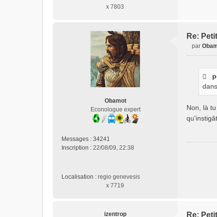
x 7803
Re: Peti
par
Obam
M
e
s
p
s
dans
a
g
Obamot
e
Non, là t
Econologue expert
n
qu'instigâ
o
n
Messages :
34241
l
Inscription :
22/08/09, 22:38
u
Localisation :
regio genevesis
x 7719
izentrop
Re: Peti