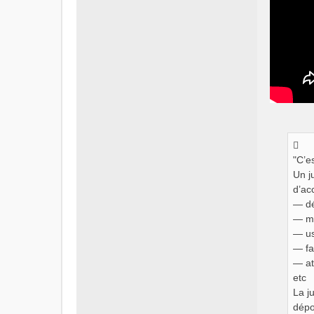
"C’e
Un j
d’ac
— dé
— ma
— us
— fa
— at
etc
La j
dépo