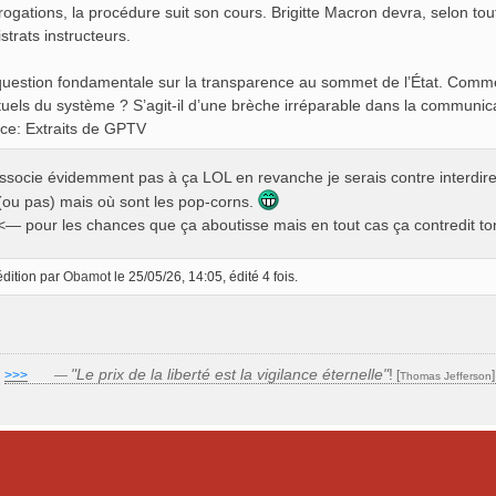
rrogations, la procédure suit son cours. Brigitte Macron devra, selon to
strats instructeurs.
] question fondamentale sur la transparence au sommet de l’État. Comment 
tuels du système ? S’agit-il d’une brèche irréparable dans la communica
ce: Extraits de GPTV
ssocie évidemment pas à ça LOL en revanche je serais contre interdire 
 (ou pas) mais où sont les pop-corns.
— pour les chances que ça aboutisse mais en tout cas ça contredit ton
édition par
Obamot
le 25/05/26, 14:05, édité 4 fois.
"Le prix de la liberté est la vigilance éternelle"
!
>>>
___
—
[
Thomas Jefferson