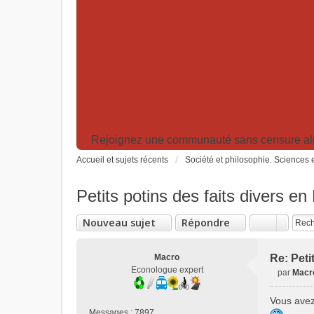
Rejoignez une communauté sans censure algor
Accueil et sujets récents
Société et philosophie. Sciences e
Petits potins des faits divers en 
Nouveau sujet
Répondre
Macro
Re: Peti
Econologue expert
par
Macr
M
e
Vous avez
s
Messages :
7897