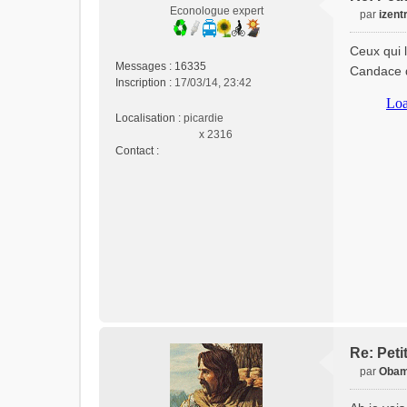
Econologue expert
par
izent
M
e
Ceux qui l
s
Messages :
16335
Candace d
s
Inscription :
17/03/14, 23:42
a
g
Localisation :
picardie
e
x 2316
n
Contact :
o
C
n
o
l
n
u
t
a
c
t
e
r
i
z
e
Re: Peti
n
par
Obam
t
M
r
e