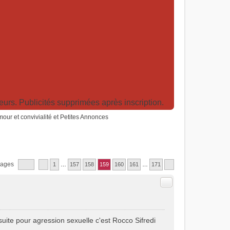
rs. Publicités supprimées après inscription.
humour et convivialité et Petites Annonces
sages
1
…
157
158
159
160
161
…
171
Citer
suite pour agression sexuelle c'est Rocco Sifredi