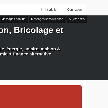
Inscription
Connexion
Messages non lus
Messages sans réponse
Sujets actifs
n, Bricolage et
e, énergie, solaire, maison &
mie & finance alternative