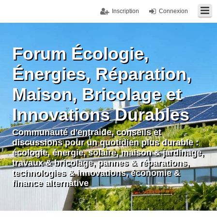
Inscription
Connexion
Forum Écologie,
Énergies, Réparation,
Maison, Bricolage et
Innovations Durables
Communauté d'entraide, conseils et
discussions pour un quotidien plus durable :
écologie, énergie, solaire, maison & jardinage,
travaux & bricolage, pannes & réparations,
technologies & innovations, économie &
finance alternative