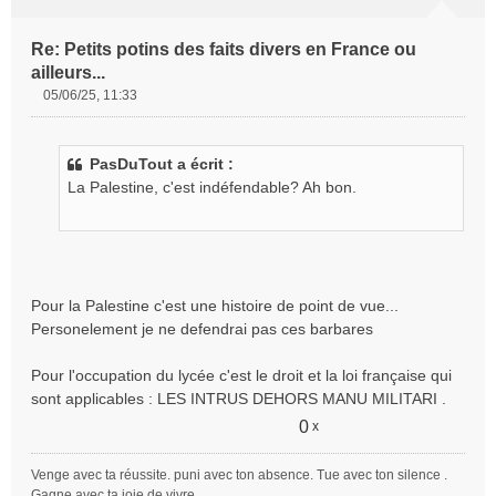
Re: Petits potins des faits divers en France ou
ailleurs...
05/06/25, 11:33
M
e
s
PasDuTout a écrit :
s
La Palestine, c'est indéfendable? Ah bon.
a
g
e
n
o
n
Pour la Palestine c'est une histoire de point de vue...
l
Personelement je ne defendrai pas ces barbares
u
Pour l'occupation du lycée c'est le droit et la loi française qui
sont applicables : LES INTRUS DEHORS MANU MILITARI .
0
x
Venge avec ta réussite. puni avec ton absence. Tue avec ton silence .
Gagne avec ta joie de vivre