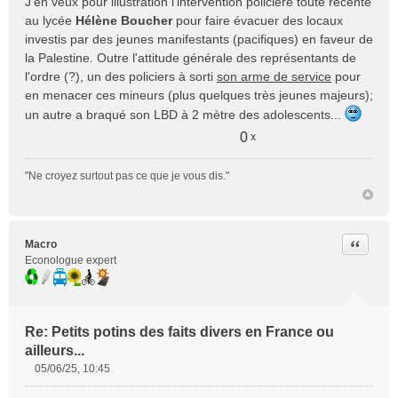
J'en veux pour illustration l'intervention policière toute récente
n
au lycée
Hélène Boucher
pour faire évacuer des locaux
o
investis par des jeunes manifestants (pacifiques) en faveur de
n
la Palestine. Outre l'attitude générale des représentants de
l
l'ordre (?), un des policiers à sorti
son arme de service
pour
u
en menacer ces mineurs (plus quelques très jeunes majeurs);
un autre a braqué son LBD à 2 mètre des adolescents...
0
x
"Ne croyez surtout pas ce que je vous dis."
Citer
Macro
Econologue expert
Re: Petits potins des faits divers en France ou
ailleurs...
05/06/25, 10:45
M
e