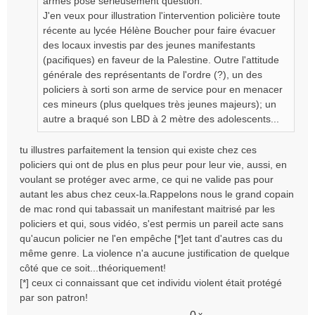
armes pose sérieusement question.
n
J'en veux pour illustration l'intervention policière toute
l
récente au lycée Hélène Boucher pour faire évacuer
u
des locaux investis par des jeunes manifestants
(pacifiques) en faveur de la Palestine. Outre l'attitude
générale des représentants de l'ordre (?), un des
policiers à sorti son arme de service pour en menacer
ces mineurs (plus quelques très jeunes majeurs); un
autre a braqué son LBD à 2 mètre des adolescents...
tu illustres parfaitement la tension qui existe chez ces
policiers qui ont de plus en plus peur pour leur vie, aussi, en
voulant se protéger avec arme, ce qui ne valide pas pour
autant les abus chez ceux-la.Rappelons nous le grand copain
de mac rond qui tabassait un manifestant maitrisé par les
policiers et qui, sous vidéo, s'est permis un pareil acte sans
qu'aucun policier ne l'en empêche [*]et tant d'autres cas du
même genre. La violence n'a aucune justification de quelque
côté que ce soit...théoriquement!
[*] ceux ci connaissant que cet individu violent était protégé
par son patron!