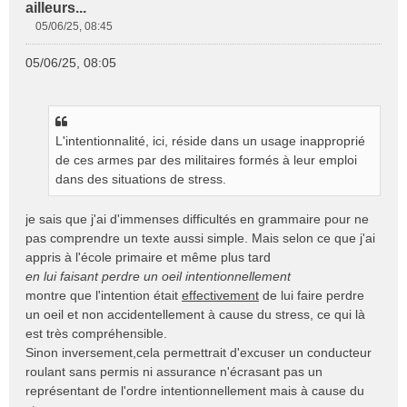
ailleurs...
05/06/25, 08:45
M
e
05/06/25, 08:05
s
s
a
g
e
L'intentionnalité, ici, réside dans un usage inapproprié
n
de ces armes par des militaires formés à leur emploi
o
dans des situations de stress.
n
l
je sais que j'ai d'immenses difficultés en grammaire pour ne
u
pas comprendre un texte aussi simple. Mais selon ce que j'ai
appris à l'école primaire et même plus tard
en lui faisant perdre un oeil intentionnellement
montre que l'intention était
effectivement
de lui faire perdre
un oeil et non accidentellement à cause du stress, ce qui là
est très compréhensible.
Sinon inversement,cela permettrait d'excuser un conducteur
roulant sans permis ni assurance n'écrasant pas un
représentant de l'ordre intentionnellement mais à cause du