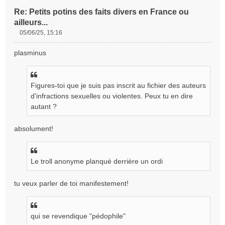
Re: Petits potins des faits divers en France ou
ailleurs...
05/06/25, 15:16
M
e
plasminus
s
s
a
g
Figures-toi que je suis pas inscrit au fichier des auteurs
e
d'infractions sexuelles ou violentes. Peux tu en dire
n
autant ?
o
n
absolument!
l
u
Le troll anonyme planqué derrière un ordi
tu veux parler de toi manifestement!
qui se revendique "pédophile"