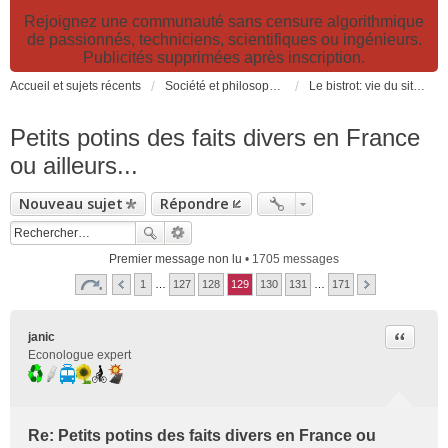
Rejoignez une communauté sans censure algorithmique
de passionnés, techniciens, scientifiques ou ingénieurs.
Publicités supprimées après inscription.
Accueil et sujets récents
Société et philosophie. Sciences et technologies. Santé et prévention.
Le bistrot: vie du site, loisirs et détente, humour et convivialité et Petites Annonces
Petits potins des faits divers en France
ou ailleurs...
Nouveau sujet
Répondre
Premier message non lu
• 1705 messages
1
…
127
128
129
130
131
…
171
Citer
janic
Econologue expert
Re: Petits potins des faits divers en France ou