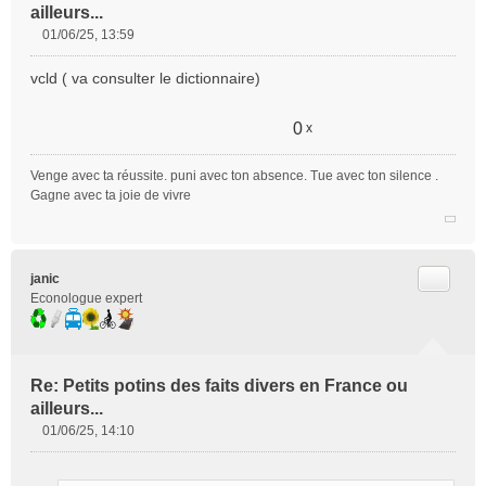
ailleurs...
01/06/25, 13:59
M
e
vcld ( va consulter le dictionnaire)
s
s
a
0
x
g
e
Venge avec ta réussite. puni avec ton absence. Tue avec ton silence .
n
Gagne avec ta joie de vivre
o
n
l
u
Citer
janic
Econologue expert
Re: Petits potins des faits divers en France ou
ailleurs...
01/06/25, 14:10
M
e
s