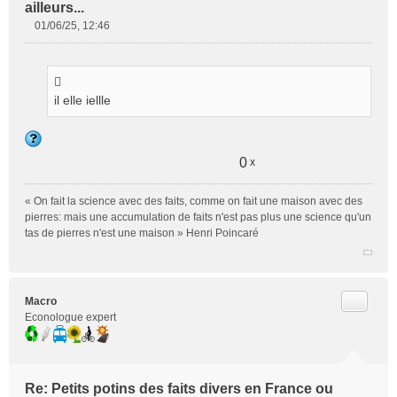
ailleurs...
01/06/25, 12:46
M
e
s
s
il elle iellle
a
g
e
n
0
x
o
n
l
« On fait la science avec des faits, comme on fait une maison avec des
u
pierres: mais une accumulation de faits n'est pas plus une science qu'un
tas de pierres n'est une maison » Henri Poincaré
Citer
Macro
Econologue expert
Re: Petits potins des faits divers en France ou