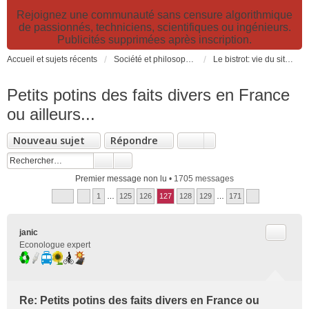
Rejoignez une communauté sans censure algorithmique
de passionnés, techniciens, scientifiques ou ingénieurs.
Publicités supprimées après inscription.
Accueil et sujets récents
Société et philosophie. Sciences et technologies. Santé et prévention.
Le bistrot: vie du site, loisirs et détente, humour et convivialité et Petites Annonces
Petits potins des faits divers en France
ou ailleurs...
Nouveau sujet
Répondre
Premier message non lu
• 1705 messages
1
…
125
126
127
128
129
…
171
Citer
janic
Econologue expert
Re: Petits potins des faits divers en France ou