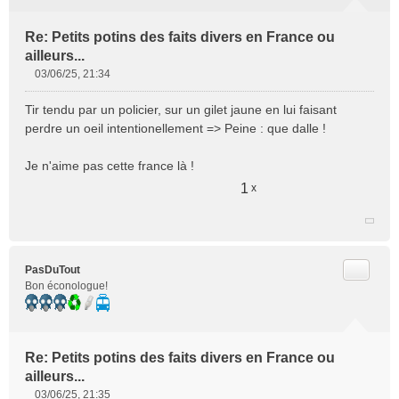
Re: Petits potins des faits divers en France ou
ailleurs...
03/06/25, 21:34
M
e
Tir tendu par un policier, sur un gilet jaune en lui faisant
s
perdre un oeil intentionellement => Peine : que dalle !
s
a
Je n'aime pas cette france là !
g
e
1
x
n
o
n
l
u
Citer
PasDuTout
Bon éconologue!
Re: Petits potins des faits divers en France ou
ailleurs...
03/06/25, 21:35