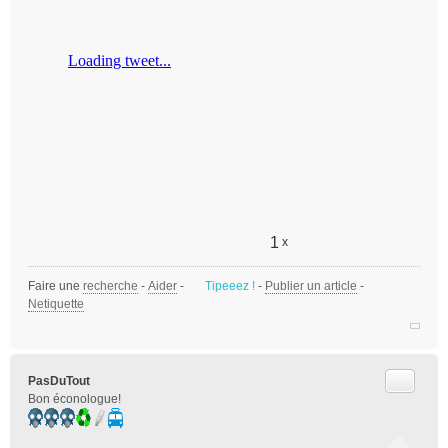
1
x
Faire une
recherche
-
Aider
-
Tipeeez !
-
Publier un article
-
Netiquette
Citer
PasDuTout
Bon éconologue!