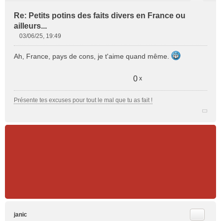
Re: Petits potins des faits divers en France ou
ailleurs...
03/06/25, 19:49
M
e
Ah, France, pays de cons, je t'aime quand même.
s
s
a
0
x
g
e
Présente tes excuses pour tout le mal que tu as fait !
n
o
n
l
u
Citer
janic