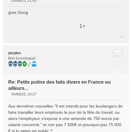
03/06/25, 21:41
M
e
gros Gong
s
s
a
1
x
g
e
n
o
n
Citer
perplex
l
Bon éconologue!
u
Re: Petits potins des faits divers en France ou
ailleurs...
04/06/25, 10:27
M
e
Aux dernières nouvelles "Il est interdit pour les boulangers de
s
faire travailler leurs employés le jour de la fête du travail, ou
s
alors l'employeur s'expose à une amende de 750 euros par
a
salarié concerné." et non pas 7 500€ et pourquoi pas 75 000
g
e
€ si tu pètes en public ?