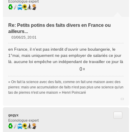
Econologue expert
Re: Petits potins des faits divers en France ou
ailleurs...
03/06/25, 20:01
M
e
en France, il n'est pas interdit d'ouvrir une boulangerie, le
s
1°mai, mais uniquement ne pas employer de salariés ce jour
s
là. aucune loi empêche un indépendant de travailler ce jour là
a
g
0
x
e
n
« On fait la science avec des faits, comme on fait une maison avec des
o
pierres: mais une accumulation de faits n'est pas plus une science qu'un
n
tas de pierres n'est une maison » Henri Poincaré
l
u
Citer
gegyx
Econologue expert