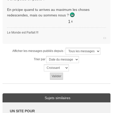
n
o
En pricipe quand tu arrives au maximum les choses
n
redescendes, mais ou sommes nous ?
l
u
1
x
Le Monde est Parfait !!!
Afficher les messages publiés depuis :
Trier par
Sujets similaires
UN SITE POUR