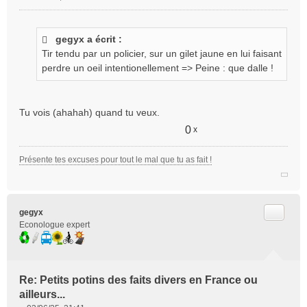
M
e
s
gegyx a écrit :
s
Tir tendu par un policier, sur un gilet jaune en lui faisant
a
g
perdre un oeil intentionellement => Peine : que dalle !
e
n
o
Tu vois (ahahah) quand tu veux.
n
l
0
x
u
Présente tes excuses pour tout le mal que tu as fait !
Citer
gegyx
Econologue expert
Re: Petits potins des faits divers en France ou
ailleurs...