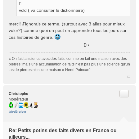
s
vcld ( va consulter le dictionnaire)
a
g
e
merci! J'ignorais ce terme, (surtout avec 3 ailes pour mieux
n
voler?) comme quoi on peut en apprendre tous les jours sur
o
ces histoires de genre.
n
l
0
x
u
« On fait la science avec des faits, comme on fait une maison avec des
pierres: mais une accumulation de faits n'est pas plus une science qu'un
tas de pierres n'est une maison » Henri Poincaré
Citer
Christophe
Modérateur
Re: Petits potins des faits divers en France ou
ailleurs...