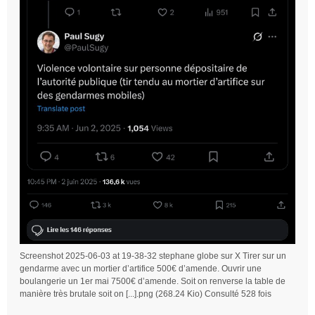
Screenshot 2025-06-03 at 19-38-32 stephane globe sur X Tirer sur un
gendarme avec un mortier d’artifice 500€ d’amende. Ouvrir une
boulangerie un 1er mai 7500€ d’amende. Soit on renverse la table de
manière très brutale soit on [...].png (268.24 Kio) Consulté 528 fois